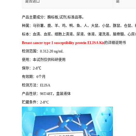
是否进口
是
产品主要成分：酶标板
,
试剂
,
标准品等。
种属：马铃薯、鹿、羊、鸡、鸭、鱼、人、大鼠、小鼠、豚鼠、仓鼠、
标本：血清、血浆、细胞上清液、尿液、体液、灌洗液、脑脊髓、心房
Breast cancer type 1 susceptibility protein ELISA Kit
的详细说明书
检测范围：
0.312-20 ng/mL
使用：本试剂仅供科研使用
保存：
2-8
℃
有效期：
6
个月
检测方法：
ELISA
产品性状：
96T/48T
，盒装液体
贮藏条件：
2-8°C