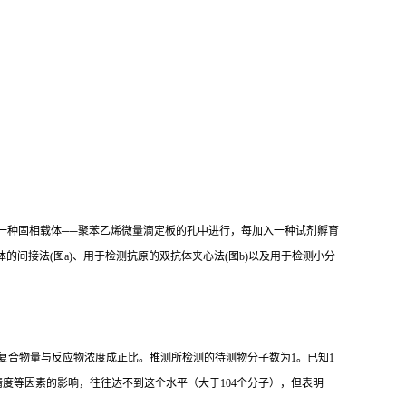
一种固相载体
──
聚苯乙烯微量滴定板的孔中进行，每加入一种试剂孵育
体的间接法
(
图
a)
、用于检测抗原的双抗体夹心法
(
图
b)
以及用于检测小分
复合物量与反应物浓度成正比。推测所检测的待测物分子数为
1
。已知
1
精度等因素的影响，往往达不到这个水平（大于
104
个分子），但表明