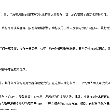
中，由于作用检测指示剂的酶与其底物的反应有专一性，从而增加了该方法的特异性。
、酶标专用读数器等。按现有价格折算，酶标仪的价格只及液闪仪的
1/6
至
1/4
，因此每
任何分离步骤，操作十分简便、快速，数分钟便能得出结果。某些定性
Elisa
试剂盒，
保存半年至数年之久。
外，其他各步骤均可用仪器自动化完成。在这种自动化条件下，平均每人每天可完成
2
试剂（如
SPA
、凝集素等）的作用，发展成为许多新方法。此外，发展
Elisa
技术还可以
有希望开发很多类型的酶用于
Elisa
，并建立相应的
ELISA
方法。相反，自然界的化学元