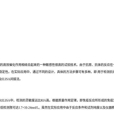
的高效催化作用相结合起来的一种敏感性很高的试验技术。由于抗原、抗体的反应在
稳定性。在实际应用中，通过不同的设计，具体的方法步骤可有多种。即
:
用于检测抗
及
ELISA
间接法。
大
ELISA
中，检测的灵敏度远比
RIA
高。根据质量作用定律。即免疫反应所形成的免疫
i
低检测限可达
1.7×10-24mol/L
。虽然在实际应用中由于反应条件和试剂纯度以及仪器