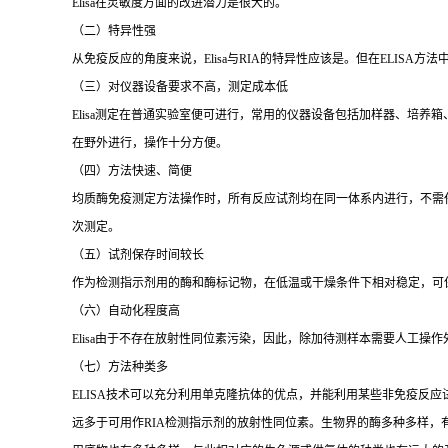
Elisa
在灵敏度方面的改进潜力是很大的。
（二）特异性强
从免疫反应的角度来说，
Elisa
与
RIA
的特异性应该是。但在
ELISA
方法
（三）对仪器设备要求不高，测定成本低
Elisa
测定在普通实验室便可进行，常用的仪器设备包括加样器、培养箱
在野外进行，操作十分方便。
（四）方法快速、简便
均质酶免疫测定方法操作时，所有反应试剂均在同一体系内进行，不需
次测定。
（五）试剂保存时间较长
作为检测指示剂用的酶和酶标记物，在低温或干燥条件下相对稳定，可
（六）自动化程度高
Elisa
由于不存在放射性同位素污染，因此，除加待测样本需要人工操作
（七）方法种类多
ELISA
技术可以充分利用单克隆抗体的优点，并能利用某些非免疫反应
远多于可用作
RIA
检测指示剂的放射性同位素。生物界的酶多种多样，