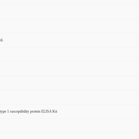
mL
 type 1 susceptibility protein ELISA Kit