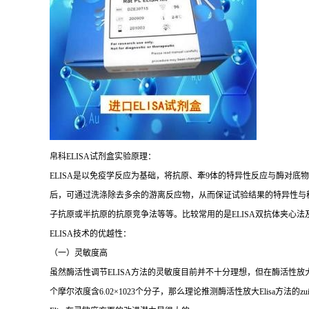
帛科
ELISA
试剂盒实验原理：
ELISA
是以免疫学反应为基础，将抗原、牽
9
体的特异性反应与酶对底物
后，可通过洗涤除去多余的游离反应物，从而保证试验结果的特异性与
子抗原或半抗原的抗原竞争法等等。比较常用的是
ELISA
双抗体夹心法
ELISA
技术的优越性：
（一）灵敏度高
虽然酶活性调节
ELISA
方法的灵敏度目前并不十分理想，但在酶活性放
个摩尔浓度含
6.02×1023
个分子，那么理论推测酶活性放大
Elisa
方法的
zu