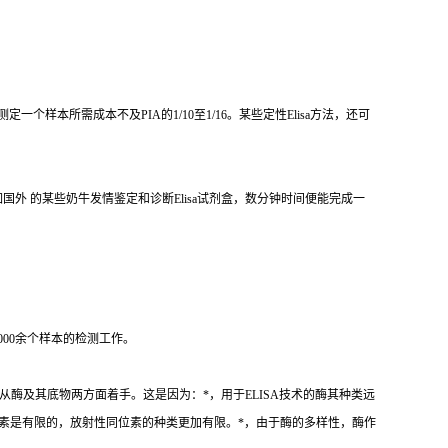
测定一个样本所需成本不及
PIA
的
1/10
至
1/16
。某些定性
Elisa
方法，还可
如国外 的某些奶牛发情鉴定和诊断
Elisa
试剂盒，数分钟时间便能完成一
000
余个样本的检测工作。
从酶及其底物两方面着手。这是因为：
*
，用于
ELISA
技术的酶其种类远
素是有限的，放射性同位素的种类更加有限。
*
，由于酶的多样性，酶作