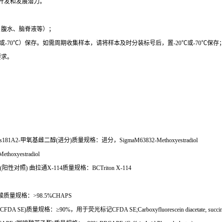
开发和发展潜力。
、腹水、脑脊液等）；
或
-70
℃
）保存。如需周期收集样本，请将样本及时分装标号后，置
-20
℃
或
-70
℃
保存
要求。
rs181A2-
甲氧基雌二醇
(
进分
)
质量规格：进分，
SigmaM63832-Methoxyestradiol
Methoxyestradiol
(
阳性对照
)
曲拉通
X-114
质量规格：
BCTriton X-114
酸质量规格：
>98.5%CHAPS
(CFDA SE)
质量规格：≥
90%
，用于荧光标记
CFDA SE;Carboxyfluorescein diacetate, succin