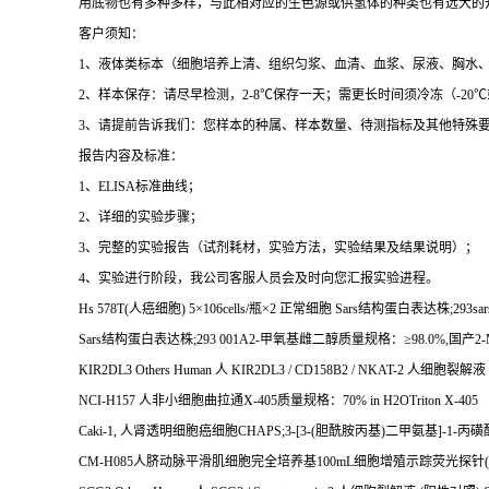
用底物也有多种多样，与此相对应的生色源或供氢体的种类也有远大的
客户须知：
1
、液体类标本（细胞培养上清、组织匀浆、血清、血浆、尿液、胸水
2
、样本保存：请尽早检测，
2-8
℃
保存一天；需更长时间须冷冻（
-20
℃
3
、请提前告诉我们：您样本的种属、样本数量、待测指标及其他特殊
报告内容及标准：
1
、
ELISA
标准曲线；
2
、详细的实验步骤；
3
、完整的实验报告（试剂耗材，实验方法，实验结果及结果说明）；
4
、实验进行阶段，我公司客服人员会及时向您汇报实验进程。
Hs 578T(
人癌细胞
) 5
×
106cells/
瓶×
2
正常细胞
Sars
结构蛋白表达株
;293sa
Sars
结构蛋白表达株
;293 001A2-
甲氧基雌二醇质量规格：≥
98.0%,
国产
2-
KIR2DL3 Others Human
人
KIR2DL3 / CD158B2 / NKAT-2
人细胞裂解液
NCI-H157
人非小细胞曲拉通
X-405
质量规格：
70% in H2OTriton X-405
Caki-1,
人肾透明细胞癌细胞
CHAPS;3-[3-(
胆酰胺丙基
)
二甲氨基
]-1-
丙磺
CM-H085
人脐动脉平滑肌细胞完全培养基
100mL
细胞增殖示踪荧光探针