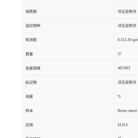
保质期
详见说明书
适应物种
详见说明书
0.312-20 ng/
检测限
37
数量
48T/96T
包装规格
标记物
详见说明书
%
纯度
Breast cancer
样本
ELISA
应用