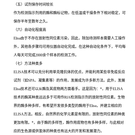
（五）试剂保存时间较长
作为检测指示剂用的酶和酶标记物，在低温或干燥条件下相对稳定，可
保存半年至数年之久。
（六）自动化程度高
Elisa
由于不存在放射性同位素污染，因此，除加待测样本需要人工操作
外，其他各步骤均可用仪器自动化完成。在这种自动化条件下，平均每
人每天可完成
2000
余个样本的检测工作。
（七）方法种类多
ELISA
技术可以充分利用单克隆抗体的优点，并能利用某些非免疫反应
试剂（如
SPA
、凝集素等）的作用，发展成为许多新方法。此外，发展
Elisa
技术还可以从酶及其底物两方面着手。这是因为：
*
，用于
ELISA
技术的酶其种类远远多于可用作
RIA
检测指示剂的放射性同位素。生物
界的酶多种多样，有希望开发很多类型的酶用于
Elisa
，并建立相应的
ELISA
方法。相反，自然界的化学元素是有限的，放射性同位素的种类
更加有限。
*
，由于酶的多样性，酶作用底物也有多种多样，与此相对
应的生色源或供氢体的种类也有远大的开发和发展潜力。