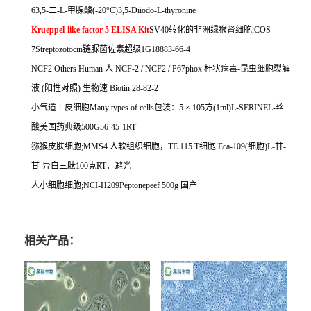
63,5-
二
-L-
甲腺酸
(-20
°
C)3,5-Diiodo-L-thyronine
Krueppel-like factor 5 ELISA Kit
SV40
转化的非洲绿猴肾细胞
;COS-
7Streptozotocin
链脲菌佐素超级
1G18883-66-4
NCF2 Others Human
人
NCF-2 / NCF2 / P67phox
杆状病毒
-
昆虫细胞裂解
液
(
阳性对照
)
生物速
Biotin 28-82-2
小气道上皮细胞
Many types of cells
包装：
5
×
105
方
(1ml)L-SERINEL-
丝
酸美国药典级
500G56-45-1RT
猕猴皮肤细胞
;MMS4
人软组织细胞，
TE 115.T
细胞
Eca-109(
细胞
)L-
甘
-
甘
-
异白三肽
100
克
RT
，避光
人小细胞细胞
;NCI-H209Peptonepeef 500g
国产
相关产品：