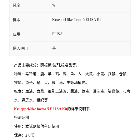
%
纯度
Krueppel-like factor 5 ELISA Kit
样本
ELISA
应用
是否进口
是
产品主要成分：酶标板
,
试剂
,
标准品等。
种属：马铃薯、鹿、羊、鸡、鸭、鱼、人、大鼠、小鼠、豚鼠、仓鼠、
裸鼠、兔子、猪、犬、猴、马、牛等动植物。
标本：血清、血浆、细胞上清液、尿液、体液、灌洗液、脑脊髓、心房
水、胸房水、组织等
Krueppel-like factor 5 ELISA Kit
的详细说明书
检测范围：
使用：本试剂仅供科研使用
保存：
2-8
℃