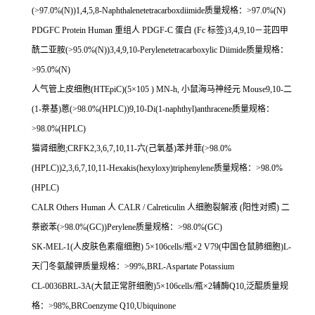
(>97.0%(N))1,4,5,8-Naphthalenetetracarboxdiimide
质量规格：
>97.0%(N)
PDGFC Protein Human
重组人
PDGF-C
蛋白
(Fc
标签
)3,4,9,10
－苝四甲
酰二亚胺
(>95.0%(N))3,4,9,10-Perylenetetracarboxylic Diimide
质量规格：
>95.0%(N)
人气管上皮细胞
(HTEpiC)(5
×
105 ) MN-h,
小鼠海马神经元
Mouse9,10-
二
(1-
萘基
)
蒽
(>98.0%(HPLC))9,10-Di(1-naphthyl)anthracene
质量规格：
>98.0%(HPLC)
猫肾细胞
;CRFK2,3,6,7,10,11-
六
(
己氧基
)
苯并菲
(>98.0%
(HPLC))2,3,6,7,10,11-Hexakis(hexyloxy)triphenylene
质量规格：
>98.0%
(HPLC)
CALR Others Human
人
CALR / Calreticulin
人细胞裂解液
(
阳性对照
)
二
萘嵌苯
(>98.0%(GC))Perylene
质量规格：
>98.0%(GC)
SK-MEL-1(
人皮肤色素瘤细胞
) 5
×
106cells/
瓶×
2 V79(
中国仓鼠肺细胞
)L-
天门冬氨酸钾质量规格：
>99%,BRL-Aspartate Potassium
CL-0036BRL-3A(
大鼠正常肝细胞
)5
×
106cells/
瓶×
2
辅酶
Q10,
泛醌质量规
格：
>98%,BRCoenzyme Q10,Ubiquinone