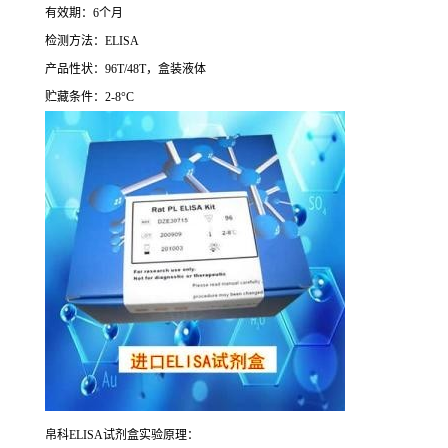
有效期：
6
个月
检测方法：
ELISA
产品性状：
96T/48T
，盒装液体
贮藏条件：
2-8°C
帛科
ELISA
试剂盒实验原理：