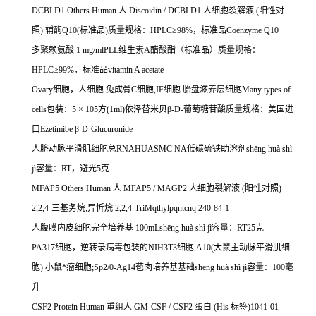
DCBLD1 Others Human
人
Discoidin / DCBLD1
人细胞裂解液
(
阳性对
照
)
辅酶
Q10(
标准品
)
质量规格：
HPLC
≥
98%
，标准品
Coenzyme Q10
多聚赖氨酸
1 mg/mlPLL
维生素
A
醋酸酯（标准品）质量规格：
HPLC
≥
99%
，标准品
vitamin A acetate
Ovary
细胞，人细胞
兔成骨
C
细胞
,IF
细胞
胎盘滋养层细胞
Many types of
cells
包装：
5
×
105
方
(1ml)
依泽替米贝β
-D-
葡萄糖苷酸质量规格：美国进
口
Ezetimibe
β
-D-Glucuronide
人脐动脉平滑肌细胞总
RNAHUASMC NA
低碳硫铁助溶剂
sh
ē
ng hu
à
sh
ì
j
ì容量：
RT
，避光
5
克
MFAP5 Others Human
人
MFAP5 / MAGP2
人细胞裂解液
(
阳性对照
)
2,2,4-
三基务烷
;
异忻烷
2,2,4-TriMqthylpqntcnq 240-84-1
人腹膜内皮细胞完全培养基
100mLsh
ē
ng hu
à
sh
ì
j
ì容量：
RT25
克
PA317
细胞，逆转录病毒包装的
NIH3T3
细胞
A10(
大鼠主动脉平滑肌细
胞
)
小鼠*瘤细胞
;Sp2/0-Ag14
苞肉培养基基础
sh
ē
ng hu
à
sh
ì
j
ì容量：
100
毫
升
CSF2 Protein Human
重组人
GM-CSF / CSF2
蛋白
(His
标签
)1041-01-