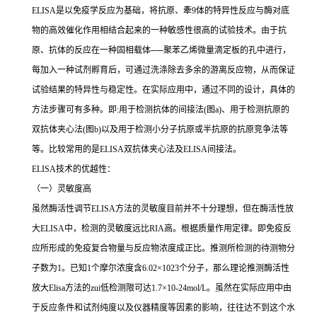
ELISA
是以免疫学反应为基础，将抗原、牽
9
体的特异性反应与酶对底
物的高效催化作用相结合起来的一种敏感性很高的试验技术。由于抗
原、抗体的反应在一种固相载体
──
聚苯乙烯微量滴定板的孔中进行，
每加入一种试剂孵育后，可通过洗涤除去多余的游离反应物，从而保证
试验结果的特异性与稳定性。在实际应用中，通过不同的设计，具体的
方法步骤可有多种。即
:
用于检测抗体的间接法
(
图
a)
、用于检测抗原的
双抗体夹心法
(
图
b)
以及用于检测小分子抗原或半抗原的抗原竞争法等
等。比较常用的是
ELISA
双抗体夹心法及
ELISA
间接法。
ELISA
技术的优越性：
（一）灵敏度高
虽然酶活性调节
ELISA
方法的灵敏度目前并不十分理想，但在酶活性放
大
ELISA
中，检测的灵敏度远比
RIA
高。根据质量作用定律。即免疫反
应所形成的免疫复合物量与反应物浓度成正比。推测所检测的待测物分
子数为
1
。已知
1
个摩尔浓度含
6.02×1023
个分子，那么理论推测酶活性
放大
Elisa
方法的
zui
低检测限可达
1.7×10-24mol/L
。虽然在实际应用中由
于反应条件和试剂纯度以及仪器精度等因素的影响，往往达不到这个水