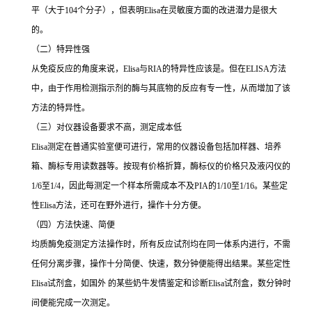
平（大于
104
个分子），但表明
Elisa
在灵敏度方面的改进潜力是很大
的。
（二）特异性强
从免疫反应的角度来说，
Elisa
与
RIA
的特异性应该是。但在
ELISA
方法
中，由于作用检测指示剂的酶与其底物的反应有专一性，从而增加了该
方法的特异性。
（三）对仪器设备要求不高，测定成本低
Elisa
测定在普通实验室便可进行，常用的仪器设备包括加样器、培养
箱、酶标专用读数器等。按现有价格折算，酶标仪的价格只及液闪仪的
1/6
至
1/4
，因此每测定一个样本所需成本不及
PIA
的
1/10
至
1/16
。某些定
性
Elisa
方法，还可在野外进行，操作十分方便。
（四）方法快速、简便
均质酶免疫测定方法操作时，所有反应试剂均在同一体系内进行，不需
任何分离步骤，操作十分简便、快速，数分钟便能得出结果。某些定性
Elisa
试剂盒，如国外 的某些奶牛发情鉴定和诊断
Elisa
试剂盒，数分钟时
间便能完成一次测定。