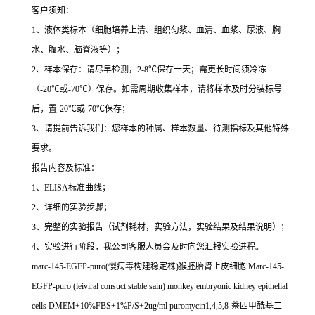
客户须知：
1
、液体类标本（细胞培养上清、组织匀浆、血清、血浆、尿液、胸
水、腹水、脑脊液等）；
2
、样本保存：请尽早检测，
2-8
℃
保存一天；需更长时间须冷冻
（
-20
℃
或
-70
℃
）保存。如需周期收集样本，请将样本及时分装标号
后，置
-20
℃
或
-70
℃
保存；
3
、请提前告诉我们：您样本的种属、样本数量、待测指标及其他特殊
要求。
报告内容及标准：
1
、
ELISA
标准曲线；
2
、详细的实验步骤；
3
、完整的实验报告（试剂耗材，实验方法，实验结果及结果说明）；
4
、实验进行阶段，我公司客服人员会及时向您汇报实验进程。
marc-145-EGFP-puro(
慢病毒构建稳定株
)
猴胚胎肾上皮细胞
Marc-145-
EGFP-puro (leiviral consuct stable sain) monkey embryonic kidney epithelial
cells DMEM+10%FBS+1%P/S+2ug/ml puromycin1,4,5,8-
萘四甲酰基二