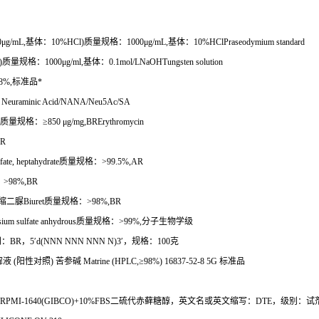
0μg/mL,
基体：
10%HCl)
质量规格：
1000μg/mL,
基体：
10%HClPraseodymium standard
)
质量规格：
1000
μ
g/ml,
基体：
0.1mol/LNaOHTungsten solution
8%,
标准品
*
l Neuraminic Acid/NANA/Neu5Ac/SA
质量规格：≥
850
μ
g/mg,BRErythromycin
BR
fate, heptahydrate
质量规格：
>99.5%,AR
：
>98%,BR
缩二脲
Biuret
质量规格：
>98%,BR
ium sulfate anhydrous
质量规格：
>99%,
分子生物学级
别：
BR
，
5
′
d(NNN NNN NNN N)3
′，规格：
100
克
解液
(
阳性对照
)
苦参碱
Matrine (HPLC,
≥
98%) 16837-52-8 5G
标准品
ells RPMI-1640(GIBCO)+10%FBS
二硫代赤藓糖醇，英文名或英文缩写：
DTE
，级别：试