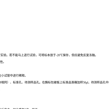
行实验。若不能马上进行试验，可将标本放于
-20
℃
保存，但应避免反复冻融。
性。
在小试管中进行稀释。
作相同）、标准孔、待测样品孔。在酶标包被板上标准品准确加样
50μl
，待测样品孔中
。