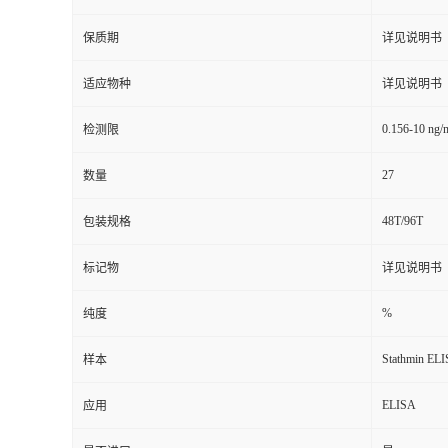
保质期
详见说明书
适应物种
详见说明书
0.156-10 ng/
检测限
27
数量
48T/96T
包装规格
标记物
详见说明书
%
纯度
Stathmin ELI
样本
ELISA
应用