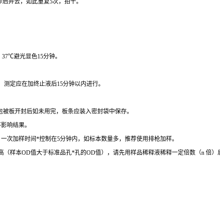
秒后弃去，如此重复
5
次，拍干。
，
37
℃
避光显色
15
分钟。
。
测定应在加终止液后
15
分钟以内进行。
包被板开封后如未用完，板条应装入密封袋中保存。
不影响结果。
。一次加样时间
*
控制在
5
分钟内，如标本数量多，推荐使用排枪加样。
高（样本
OD
值大于标准品孔
*
孔的
OD
值），请先用样品稀释液稀释一定倍数（
n
倍）
。