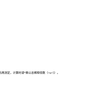
后再测定，计算时请
*
乘以总稀释倍数（
×n×5
）。