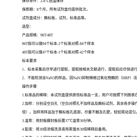
保存条件：
2-8
℃
低温保存
保质期：
6
个月，所有试剂盒均提供批次。
试剂盒成分：酶标板，试剂，标准品等。
选型：
产品规格：
96T/48T
96T
指可以做
94
个标本
-2
个标准对照
-84
个样本
48T
指可以做
47
个标本
-1
个标准对照
-42
个样本
标本要求
1
．标本采集后尽早进行提取，提取按相关文献进行，提取后应尽快进
2
．不能检测含
NaN3
的样品，因
NaN3
抑制辣根过氧化物酶的（
HRP
）活
操作步骤
1.
标准品的稀释：本试剂盒提供原倍标准品一支，用户可按照下列图表
2.
加样：分别设空白孔（空白对照孔不加样品及酶标试剂，其余各步操
倍）。加样将样品加于酶标板孔底部，尽量不触及孔壁，轻轻晃动混匀
3.
温育：用封板膜封板后置
37
℃
温育
30
分钟。
4.
配液：将
30
倍浓缩洗涤液用蒸馏水
30
倍稀释后备用。