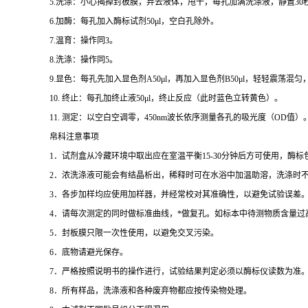
5.
洗涤：小心揭掉封板膜，弃去液体，甩干，每孔加满洗涤液，静置
30
6.
加酶：每孔加入酶标试剂
50μl
，空白孔除外。
7.
温育：操作同
3
。
8.
洗涤：操作同
5
。
9.
显色：每孔先加入显色剂
A50μl
，再加入显色剂
B50μl
，轻轻震荡混匀
10.
终止：每孔加终止液
50μl
，终止反应（此时蓝色立转黄色）。
11.
测定：以空白空调零，
450nm
波长依序测量各孔的吸光度（
OD
值）
帛科注意事项
1
．试剂盒从冷藏环境中取出应在室温平衡
15-30
分钟后方可使用，酶标
2
．浓洗涤液可能会有结晶析出，稀释时可在水浴中加温助溶，洗涤时
3
．各步加样均应使用加样器，并经常校对其准确性，以避免试验误差
4
．请每次测定的同时做标准曲线，
*
做复孔。如标本中待测物质含量过
5
．封板膜只限一次性使用，以避免交叉污染。
6
．底物请避光保存。
7
．严格按照说明书的操作进行，试验结果判定必须以酶标仪读数为准
8
．所有样品，洗涤液和各种废弃物都应按传染物处理。