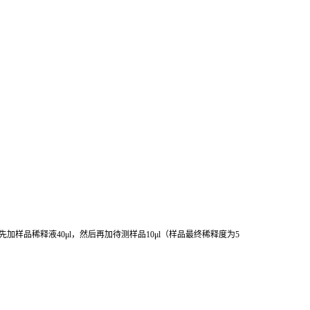
先加样品稀释液
40μl
，然后再加待测样品
10μl
（样品最终稀释度为
5