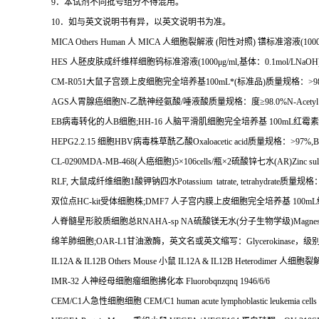
9
．本试剂不同批号组分不得混用。
10
．如与英文说明书有异，以英文说明书为准。
MICA Others Human
人
MICA
人细胞裂解液
(
阳性对照
)
镨标准溶液
(100
HES
人胚皮肤成纤维样细胞钨标准溶液
(1000
μ
g/ml,
基体：
0.1mol/LNaOH
CM-R051
大鼠子宫颈上皮细胞完全培养基
100mL
*
(
标准品
)
质量规格：
>9
AGS
人胃腺癌细胞
N-
乙酰神经氨酸
/
唾液酸质量规格：度≥
98.0%N-Acety
EB
病毒转化的人
B
细胞
;HH-16
人脑平滑肌细胞完全培养基
100mL
红霉素
HEPG2.2.15
细胞
HBV
病毒株草酰乙酸
Oxaloacetic acid
质量规格：
>97%,
CL-0290MDA-MB-468(
人癌细胞
)5
×
106cells/
瓶×
2
硫酸锌七水
(AR)Zinc sul
RLF,
大鼠成纤维细胞
1
酸钾钠四水
Potassium tatrate, tetrahydrate
质量规格
双位点
HC-kit
受体细胞株
;DMF7
人子宫内膜上皮细胞完全培养基
100mL
人脊髓星形胶质细胞总
RNAHA-sp NA
硫酸镁无水
(
分子生物学级
)Magnes
绵羊肺细胞
;OAR-L1
甘油激酶，英文名或英文缩写：
Glycerokinase
，级
IL12A & IL12B Others Mouse
小鼠
IL12A & IL12B Heterodimer
人细胞裂
IMR-32
人神经母细胞瘤细胞拂化本
Fluorobqnzqnq 1946/6/6
CEM/C1
人急性细胞细胞
CEM/C1 human acute lymphoblastic leukemia c