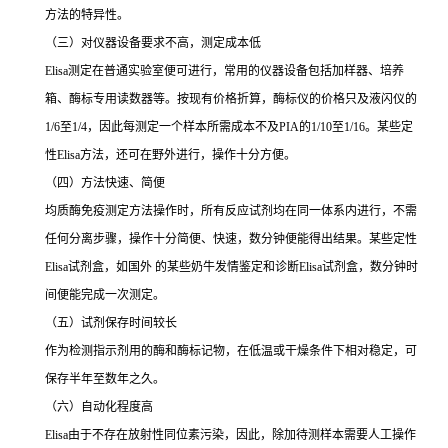
方法的特异性。
（三）对仪器设备要求不高，测定成本低
Elisa
测定在普通实验室便可进行，常用的仪器设备包括加样器、培养
箱、酶标专用读数器等。按现有价格折算，酶标仪的价格只及液闪仪的
1/6
至
1/4
，因此每测定一个样本所需成本不及
PIA
的
1/10
至
1/16
。某些定
性
Elisa
方法，还可在野外进行，操作十分方便。
（四）方法快速、简便
均质酶免疫测定方法操作时，所有反应试剂均在同一体系内进行，不需
任何分离步骤，操作十分简便、快速，数分钟便能得出结果。某些定性
Elisa
试剂盒，如国外 的某些奶牛发情鉴定和诊断
Elisa
试剂盒，数分钟时
间便能完成一次测定。
（五）试剂保存时间较长
作为检测指示剂用的酶和酶标记物，在低温或干燥条件下相对稳定，可
保存半年至数年之久。
（六）自动化程度高
Elisa
由于不存在放射性同位素污染，因此，除加待测样本需要人工操作