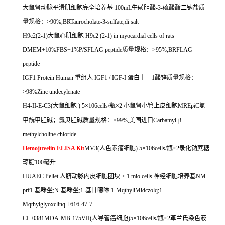
大鼠肾动脉平滑肌细胞完全培养基
100mL
牛磺胆酸
-3-
硫酸酯二钠盐质
量规格：
>90%,BRTaurocholate-3-sulfate,di salt
H9c2(2-1)
大鼠心肌细胞
H9c2 (2-1) in myocardial cells of rats
DMEM+10%FBS+1%P/SFLAG peptide
质量规格：
>95%,BRFLAG
peptide
IGF1 Protein Human
重组人
IGF1 / IGF-I
蛋白十一
1
酸锌质量规格：
>98%Zinc undecylenate
H4-II-E-C3(
大鼠细胞
) 5
×
106cells/
瓶×
2
小鼠肾小管上皮细胞
MREpiC
氨
甲酰甲胆碱；氯贝胆碱质量规格：
>99%,
美国进口
Carbamyl-
β
-
methylcholine chloride
Hemojuvelin ELISA Kit
MV3(
人色素瘤细胞
) 5
×
106cells/
瓶×
2
录化钠蔗糖
琼脂
100
毫升
HUAEC Pellet
人脐动脉内皮细胞团块
> 1 mio.cells
神经细胞培养基
NM-
prf1-
基咪坐
;N-
基咪坐
;1-
基甘噁啉
1-MqthyliMidczolq;1-
Mqthylglyoxclinq

616-47-7
CL-0381MDA-MB-175VII(
人导管癌细胞
)5
×
106cells/
瓶×
2
革兰氏染色液