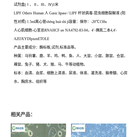
试剂盒
(
Ⅰ、Ⅱ、Ⅲ、Ⅳ
)1
米
LIPF Others Human
人
Gasic lipase / LIPF
杆状病毒
-
昆虫细胞裂解液
(
阳
性对照
) 1.5ml
离心管
sh
ē
ng hu
à
sh
ì
j
ì容量：保存：
-20
℃
150u
人心肌细胞
-
心室总
RNAHCF-av NA4792-83-04
，
4
’
-
偶氮二本
4,4'-
AZOXYDIpxenETOLE
产品主要成分：酶标板
,
试剂
,
标准品等。
种属：马铃薯、鹿、羊、鸡、鸭、鱼、人、大鼠、小鼠、豚鼠、仓鼠、
裸鼠、兔子、猪、犬、猴、马、牛等动植物。
标本：血清、血浆、细胞上清液、尿液、体液、灌洗液、脑脊髓、心房
水、胸房水、组织等
相关产品：