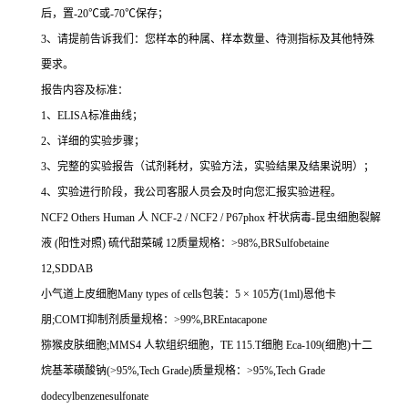
后，置
-20
℃
或
-70
℃
保存；
3
、请提前告诉我们：您样本的种属、样本数量、待测指标及其他特殊
要求。
报告内容及标准：
1
、
ELISA
标准曲线；
2
、详细的实验步骤；
3
、完整的实验报告（试剂耗材，实验方法，实验结果及结果说明）；
4
、实验进行阶段，我公司客服人员会及时向您汇报实验进程。
NCF2 Others Human
人
NCF-2 / NCF2 / P67phox
杆状病毒
-
昆虫细胞裂解
液
(
阳性对照
)
硫代甜菜碱
12
质量规格：
>98%,BRSulfobetaine
12,SDDAB
小气道上皮细胞
Many types of cells
包装：
5
×
105
方
(1ml)
恩他卡
朋
;COMT
抑制剂质量规格：
>99%,BREntacapone
猕猴皮肤细胞
;MMS4
人软组织细胞，
TE 115.T
细胞
Eca-109(
细胞
)
十二
烷基苯磺酸钠
(>95%,Tech Grade)
质量规格：
>95%,Tech Grade
dodecylbenzenesulfonate