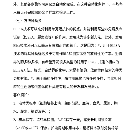
外，其他各步骤均可用仪器自动化完成。在这种自动化条件下，平均每
人每天可完成
2000
余个样本的检测工作。
（七）方法种类多
ELISA
技术可以充分利用单克隆抗体的优点，并能利用某些非免疫反应
试剂（如
SPA
、凝集素等）的作用，发展成为许多新方法。此外，发展
Elisa
技术还可以从酶及其底物两方面着手。这是因为：
*
，用于
ELISA
技术的酶其种类远远多于可用作
RIA
检测指示剂的放射性同位素。生物
界的酶多种多样，有希望开发很多类型的酶用于
Elisa
，并建立相应的
ELISA
方法。相反，自然界的化学元素是有限的，放射性同位素的种类
更加有限。
*
，由于酶的多样性，酶作用底物也有多种多样，与此相对
应的生色源或供氢体的种类也有远大的开发和发展潜力。
客户须知：
1
、液体类标本（细胞培养上清、组织匀浆、血清、血浆、尿液、胸
水、腹水、脑脊液等）；
2
、样本保存：请尽早检测，
2-8
℃
保存一天；需更长时间须冷冻
（
-20
℃
或
-70
℃
）保存。如需周期收集样本，请将样本及时分装标号