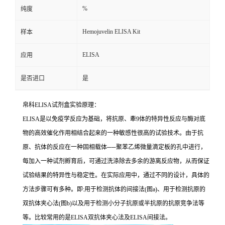
%
纯度
Hemojuvelin ELISA Kit
样本
ELISA
应用
是否进口
是
帛科
ELISA
试剂盒实验原理：
ELISA
是以免疫学反应为基础，将抗原、牽
9
体的特异性反应与酶对底
物的高效催化作用相结合起来的一种敏感性很高的试验技术。由于抗
原、抗体的反应在一种固相载体
──
聚苯乙烯微量滴定板的孔中进行，
每加入一种试剂孵育后，可通过洗涤除去多余的游离反应物，从而保证
试验结果的特异性与稳定性。在实际应用中，通过不同的设计，具体的
方法步骤可有多种。即
:
用于检测抗体的间接法
(
图
a)
、用于检测抗原的
双抗体夹心法
(
图
b)
以及用于检测小分子抗原或半抗原的抗原竞争法等
等。比较常用的是
ELISA
双抗体夹心法及
ELISA
间接法。