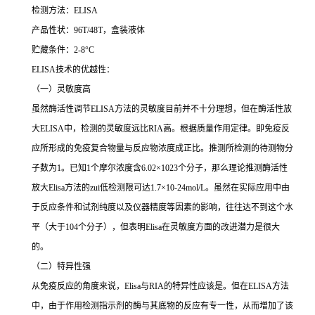
检测方法：
ELISA
产品性状：
96T/48T
，盒装液体
贮藏条件：
2-8°C
ELISA
技术的优越性：
（一）灵敏度高
虽然酶活性调节
ELISA
方法的灵敏度目前并不十分理想，但在酶活性放
大
ELISA
中，检测的灵敏度远比
RIA
高。根据质量作用定律。即免疫反
应所形成的免疫复合物量与反应物浓度成正比。推测所检测的待测物分
子数为
1
。已知
1
个摩尔浓度含
6.02×1023
个分子，那么理论推测酶活性
放大
Elisa
方法的
zui
低检测限可达
1.7×10-24mol/L
。虽然在实际应用中由
于反应条件和试剂纯度以及仪器精度等因素的影响，往往达不到这个水
平（大于
104
个分子），但表明
Elisa
在灵敏度方面的改进潜力是很大
的。
（二）特异性强
从免疫反应的角度来说，
Elisa
与
RIA
的特异性应该是。但在
ELISA
方法
中，由于作用检测指示剂的酶与其底物的反应有专一性，从而增加了该