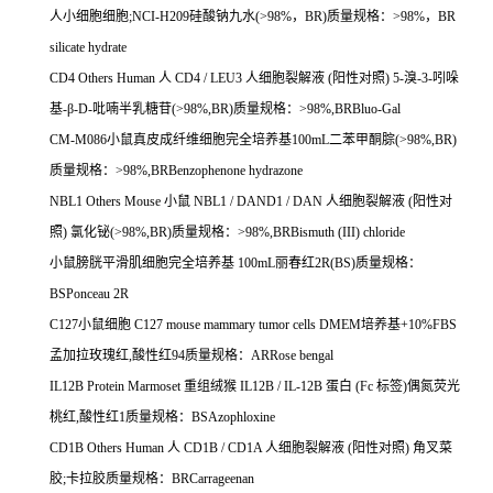
人小细胞细胞
;NCI-H209
硅酸钠九水
(>98%
，
BR)
质量规格：
>98%
，
BR
silicate hydrate
CD4 Others Human
人
CD4 / LEU3
人细胞裂解液
(
阳性对照
) 5-
溴
-3-
吲哚
基
-
β
-D-
吡喃半乳糖苷
(>98%,BR)
质量规格：
>98%,BRBluo-Gal
CM-M086
小鼠真皮成纤维细胞完全培养基
100mL
二苯甲酮腙
(>98%,BR)
质量规格：
>98%,BRBenzophenone hydrazone
NBL1 Others Mouse
小鼠
NBL1 / DAND1 / DAN
人细胞裂解液
(
阳性对
照
)
氯化铋
(>98%,BR)
质量规格：
>98%,BRBismuth (III) chloride
小鼠膀胱平滑肌细胞完全培养基
100mL
丽春红
2R(BS)
质量规格：
BSPonceau 2R
C127
小鼠细胞
C127 mouse mammary tumor cells DMEM
培养基
+10%FBS
孟加拉玫瑰红
,
酸性红
94
质量规格：
ARRose bengal
IL12B Protein Marmoset
重组绒猴
IL12B / IL-12B
蛋白
(Fc
标签
)
偶氮荧光
桃红
,
酸性红
1
质量规格：
BSAzophloxine
CD1B Others Human
人
CD1B / CD1A
人细胞裂解液
(
阳性对照
)
角叉菜
胶
;
卡拉胶质量规格：
BRCarrageenan