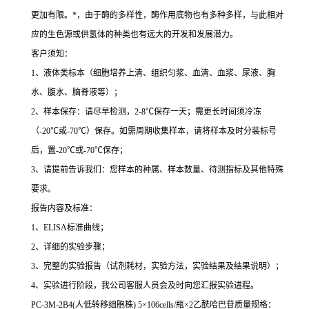
更加有限。
*
，由于酶的多样性，酶作用底物也有多种多样，与此相对
应的生色源或供氢体的种类也有远大的开发和发展潜力。
客户须知：
1
、液体类标本（细胞培养上清、组织匀浆、血清、血浆、尿液、胸
水、腹水、脑脊液等）；
2
、样本保存：请尽早检测，
2-8
℃
保存一天；需更长时间须冷冻
（
-20
℃
或
-70
℃
）保存。如需周期收集样本，请将样本及时分装标号
后，置
-20
℃
或
-70
℃
保存；
3
、请提前告诉我们：您样本的种属、样本数量、待测指标及其他特殊
要求。
报告内容及标准：
1
、
ELISA
标准曲线；
2
、详细的实验步骤；
3
、完整的实验报告（试剂耗材，实验方法，实验结果及结果说明）；
4
、实验进行阶段，我公司客服人员会及时向您汇报实验进程。
PC-3M-2B4(
人低转移细胞株
) 5
×
106cells/
瓶×
2
乙酰哈巴苷质量规格：