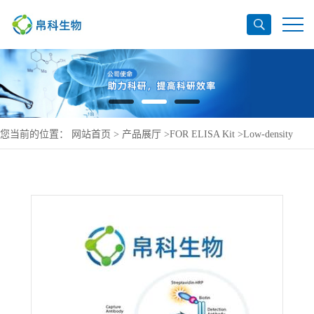
您当前的位置：
网站首页
>
产品展厅
>
FOR ELISA Kit
>
Low-density
lipoprotein receptor-related protein 4 ELISA Kit