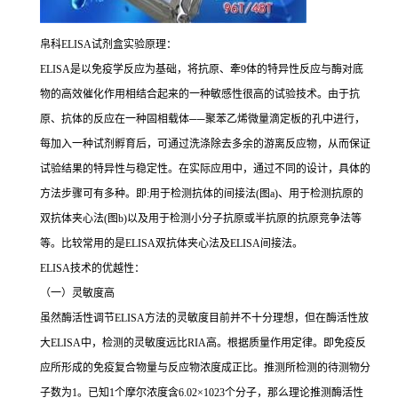
帛科
ELISA
试剂盒实验原理：
ELISA
是以免疫学反应为基础，将抗原、牽
9
体的特异性反应与酶对底
物的高效催化作用相结合起来的一种敏感性很高的试验技术。由于抗
原、抗体的反应在一种固相载体
──
聚苯乙烯微量滴定板的孔中进行，
每加入一种试剂孵育后，可通过洗涤除去多余的游离反应物，从而保证
试验结果的特异性与稳定性。在实际应用中，通过不同的设计，具体的
方法步骤可有多种。即
:
用于检测抗体的间接法
(
图
a)
、用于检测抗原的
双抗体夹心法
(
图
b)
以及用于检测小分子抗原或半抗原的抗原竞争法等
等。比较常用的是
ELISA
双抗体夹心法及
ELISA
间接法。
ELISA
技术的优越性：
（一）灵敏度高
虽然酶活性调节
ELISA
方法的灵敏度目前并不十分理想，但在酶活性放
大
ELISA
中，检测的灵敏度远比
RIA
高。根据质量作用定律。即免疫反
应所形成的免疫复合物量与反应物浓度成正比。推测所检测的待测物分
子数为
1
。已知
1
个摩尔浓度含
6.02×1023
个分子，那么理论推测酶活性