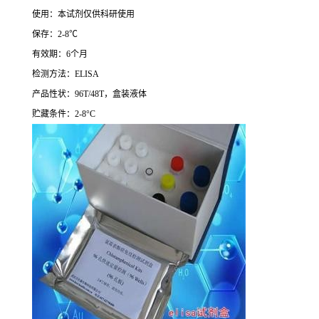
使用：本试剂仅供科研使用
保存：
2-8
℃
有效期：
6
个月
检测方法：
ELISA
产品性状：
96T/48T
，盒装液体
贮藏条件：
2-8°C