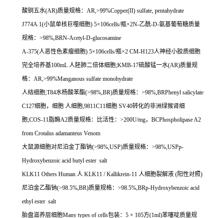
酸铜五水
(AR)
质量规格：
AR,>99%Copper(II) sulfate, pentahydrate
J774A.1(
小鼠单核巨噬细胞
) 5
×
106cells/
瓶×
2N-
乙酰
-D-
氨基葡萄糖质量
规格：
>98%,BRN-Acetyl-D-glucosamine
A-375(
人恶性色素瘤细胞
) 5
×
106cells/
瓶×
2 CM-H123
人神经小胶质细胞
完全培养基
100mL
人胚肺二倍体细胞
;KMB-17
硫酸锰一水
(AR)
质量规
格：
AR,>99%Manganous sulfate monohydrate
人结细胞
;T84
水杨酸苯酯
(>98%,BR)
质量规格：
>98%,BRPhenyl salicylate
C127
细胞，细胞
人细胞
,9811C11
细胞
SV40
转化的非洲绿猴肾细
胞
;COS-11
脂酶
A2
质量规格：比活性：
>200U/mg
，
BCPhospholipase A2
from Crotalus adamanteus Venom
大鼠源细胞对尼泊金丁酯钠
(>98%,USP)
质量规格：
>98%,USPp-
Hydroxybenzoic acid butyl ester salt
KLK11 Others Human
人
KLK11 / Kallikrein-11
人细胞裂解液
(
阳性对照
)
尼泊金乙酯钠
(>98.5%,BR)
质量规格：
>98.5%,BRp-Hydroxybenzoic acid
ethyl ester salt
胎盘滋养层细胞
Many types of cells
包装：
5
×
105
方
(1ml)
苯噻啶质量规