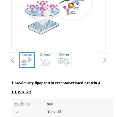
Low-density lipoprotein receptor-related protein 4
ELISA Kit
起订量 (瓶)
价格
1-10
￥
2350 /瓶