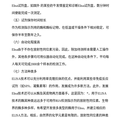
Elisa
试剂盒，如国外 的某些奶牛发情鉴定和诊断
Elisa
试剂盒，数分钟时
间便能完成一次测定。
（五）试剂保存时间较长
作为检测指示剂用的酶和酶标记物，在低温或干燥条件下相对稳定，可
保存半年至数年之久。
（六）自动化程度高
Elisa
由于不存在放射性同位素污染，因此，除加待测样本需要人工操作
外，其他各步骤均可用仪器自动化完成。在这种自动化条件下，平均每
人每天可完成
2000
余个样本的检测工作。
（七）方法种类多
ELISA
技术可以充分利用单克隆抗体的优点，并能利用某些非免疫反应
试剂（如
SPA
、凝集素等）的作用，发展成为许多新方法。此外，发展
Elisa
技术还可以从酶及其底物两方面着手。这是因为：
*
，用于
ELISA
技术的酶其种类远远多于可用作
RIA
检测指示剂的放射性同位素。生物
界的酶多种多样，有希望开发很多类型的酶用于
Elisa
，并建立相应的
ELISA
方法。相反，自然界的化学元素是有限的，放射性同位素的种类