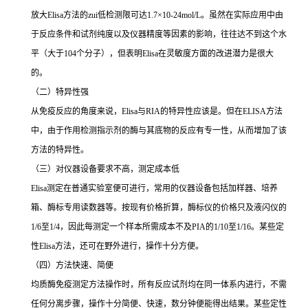
放大
Elisa
方法的
zui
低检测限可达
1.7×10-24mol/L
。虽然在实际应用中由
于反应条件和试剂纯度以及仪器精度等因素的影响，往往达不到这个水
平（大于
104
个分子），但表明
Elisa
在灵敏度方面的改进潜力是很大
的。
（二）特异性强
从免疫反应的角度来说，
Elisa
与
RIA
的特异性应该是。但在
ELISA
方法
中，由于作用检测指示剂的酶与其底物的反应有专一性，从而增加了该
方法的特异性。
（三）对仪器设备要求不高，测定成本低
Elisa
测定在普通实验室便可进行，常用的仪器设备包括加样器、培养
箱、酶标专用读数器等。按现有价格折算，酶标仪的价格只及液闪仪的
1/6
至
1/4
，因此每测定一个样本所需成本不及
PIA
的
1/10
至
1/16
。某些定
性
Elisa
方法，还可在野外进行，操作十分方便。
（四）方法快速、简便
均质酶免疫测定方法操作时，所有反应试剂均在同一体系内进行，不需
任何分离步骤，操作十分简便、快速，数分钟便能得出结果。某些定性