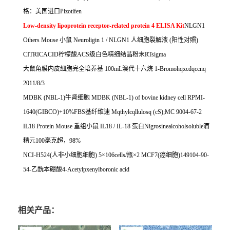
格：美国进口
Pizotifen
Low-density lipoprotein receptor-related protein 4 ELISA Kit
NLGN1
Others Mouse
小鼠
Neuroligin 1 / NLGN1
人细胞裂解液
(
阳性对照
)
CITRICACID
柠檬酸
ACS
级白色精细结晶粉末
RTsigma
大鼠角膜内皮细胞完全培养基
100mL
溴代十六烷
1-Bromohqxcdqccnq
2011/8/3
MDBK (NBL-1)
牛肾细胞
MDBK (NBL-1) of bovine kidney cell RPMI-
1640(GIBCO)+10%FBS
基纤维速
Mqthylcqllulosq (cS);MC 9004-67-2
IL18 Protein Mouse
重组小鼠
IL18 / IL-18
蛋白
Nigrosinealcoholsoluble
酒
精元
100
毫克超，
98%
NCI-H524(
人非小细胞细胞
) 5
×
106cells/
瓶×
2 MCF7(
癌细胞
)149104-90-
54-
乙酰本硼酸
4-Acetylpxenylboronic acid
相关产品：