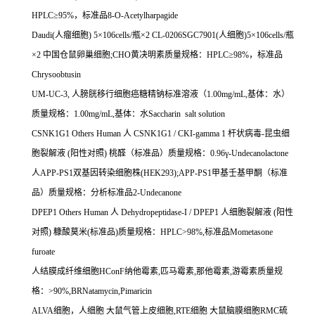
HPLC
≥
95%
，标准品
8-O-Acetylharpagide
Daudi(
人瘤细胞
) 5
×
106cells/
瓶×
2 CL-0206SGC7901(
人细胞
)5
×
106cells/
瓶
×
2
中国仓鼠卵巢细胞
;CHO
黄决明素质量规格：
HPLC
≥
98%
，标准品
Chrysoobtusin
UM-UC-3,
人膀胱移行细胞癌糖精钠标准溶液（
1.00mg/mL,
基体：水）
质量规格：
1.00mg/mL,
基体：水
Saccharin salt solution
CSNK1G1 Others Human
人
CSNK1G1 / CKI-gamma 1
杆状病毒
-
昆虫细
胞裂解液
(
阳性对照
)
桃醛（标准品）质量规格：
0.96
γ
-Undecanolactone
人
APP-PS1
双基因转染细胞株
(HEK293);APP-PS1
甲基壬基甲酮（标准
品）质量规格：分析标准品
2-Undecanone
DPEP1 Others Human
人
Dehydropeptidase-I / DPEP1
人细胞裂解液
(
阳性
对照
)
糠酸莫米
(
标准品
)
质量规格：
HPLC>98%,
标准品
Mometasone
furoate
人结膜成纤维细胞
HConF
纳他霉素
,
匹马霉素
,
那他霉素
,
游霉素质量规
格：
>90%,BRNatamycin,Pimaricin
ALVA
细胞，人细胞
大鼠气管上皮细胞
,RTE
细胞
大鼠脑膜细胞
RMC
硫