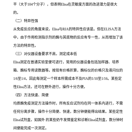
平（大于
104
个分子），但表明
Elisa
在灵敏度方面的改进潜力是很大
的。
（二）特异性强
从免疫反应的角度来说，
Elisa
与
RIA
的特异性应该是。但在
ELISA
方法
中，由于作用检测指示剂的酶与其底物的反应有专一性，从而增加了该
方法的特异性。
（三）对仪器设备要求不高，测定成本低
Elisa
测定在普通实验室便可进行，常用的仪器设备包括加样器、培养
箱、酶标专用读数器等。按现有价格折算，酶标仪的价格只及液闪仪的
1/6
至
1/4
，因此每测定一个样本所需成本不及
PIA
的
1/10
至
1/16
。某些定
性
Elisa
方法，还可在野外进行，操作十分方便。
（四）方法快速、简便
均质酶免疫测定方法操作时，所有反应试剂均在同一体系内进行，不需
任何分离步骤，操作十分简便、快速，数分钟便能得出结果。某些定性
Elisa
试剂盒，如国外 的某些奶牛发情鉴定和诊断
Elisa
试剂盒，数分钟时
间便能完成一次测定。