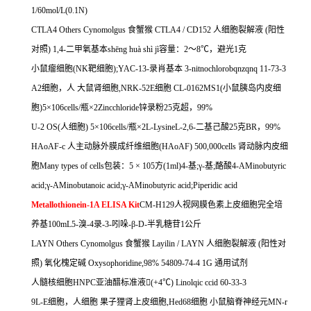
1/60mol/L(0.1N)
CTLA4 Others Cynomolgus
食蟹猴
CTLA4 / CD152
人细胞裂解液
(
阳性
对照
) 1,4-
二甲氧基本
sh
ē
ng hu
à
sh
ì
j
ì容量：
2
～
8
℃，避光
1
克
小鼠瘤细胞
(NK
靶细胞
);YAC-13-
录肖基本
3-nitnochlorobqnzqnq 11-73-3
A2
细胞，人
大鼠肾细胞
,NRK-52E
细胞
CL-0162MS1(
小鼠胰岛内皮细
胞
)5
×
106cells/
瓶×
2Zincchloride
锌录粉
25
克超，
99%
U-2 OS(
人细胞
) 5
×
106cells/
瓶×
2L-LysineL-2,6-
二基己酸
25
克
BR
，
99%
HAoAF-c
人主动脉外膜成纤维细胞
(HAoAF) 500,000cells
肾动脉内皮细
胞
Many types of cells
包装：
5
×
105
方
(1ml)4-
基
;
γ
-
基
;
酪酸
4-AMinobutyric
acid;
γ
-AMinobutanoic acid;
γ
-AMinobutyric acid;Piperidic acid
Metallothionein-1A ELISA Kit
CM-H129
人视网膜色素上皮细胞完全培
养基
100mL5-
溴
-4
录
-3-
吲哚
-
β
-D-
半乳糖苷
1
公斤
LAYN Others Cynomolgus
食蟹猴
Layilin / LAYN
人细胞裂解液
(
阳性对
照
)
氧化槐定碱
Oxysophoridine,98% 54809-74-4 1G
通用试剂
人髓核细胞
HNPC
亚油醋标准液

(+4
℃
) Linolqic ccid 60-33-3
9L-E
细胞，人细胞
果子狸肾上皮细胞
,Hed68
细胞
小鼠脑脊神经元
MN-r