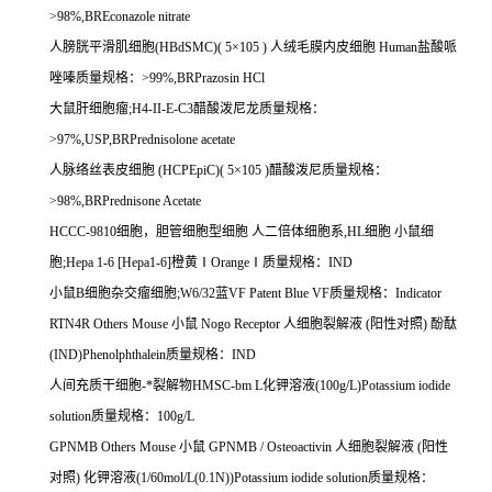
>98%,BREconazole nitrate
人膀胱平滑肌细胞
(HBdSMC)( 5
×
105 )
人绒毛膜内皮细胞
Human
盐酸哌
唑嗪质量规格：
>99%,BRPrazosin HCl
大鼠肝细胞瘤
;H4-II-E-C3
醋酸泼尼龙质量规格：
>97%,USP,BRPrednisolone acetate
人脉络丝表皮细胞
(HCPEpiC)( 5
×
105 )
醋酸泼尼质量规格：
>98%,BRPrednisone Acetate
HCCC-9810
细胞，胆管细胞型细胞
人二倍体细胞系
,HL
细胞
小鼠细
胞
;Hepa 1-6 [Hepa1-6]
橙黄Ⅰ
Orange
Ⅰ质量规格：
IND
小鼠
B
细胞杂交瘤细胞
;W6/32
蓝
VF Patent Blue VF
质量规格：
Indicator
RTN4R Others Mouse
小鼠
Nogo Receptor
人细胞裂解液
(
阳性对照
)
酚酞
(IND)Phenolphthalein
质量规格：
IND
人间充质干细胞
-
*裂解物
HMSC-bm L
化钾溶液
(100g/L)Potassium iodide
solution
质量规格：
100g/L
GPNMB Others Mouse
小鼠
GPNMB / Osteoactivin
人细胞裂解液
(
阳性
对照
)
化钾溶液
(1/60mol/L(0.1N))Potassium iodide solution
质量规格：