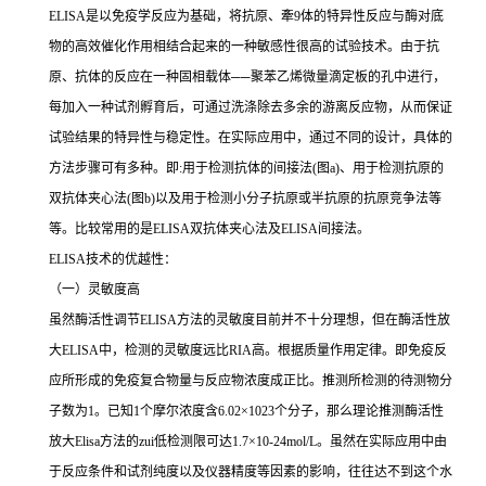
ELISA
是以免疫学反应为基础，将抗原、牽
9
体的特异性反应与酶对底
物的高效催化作用相结合起来的一种敏感性很高的试验技术。由于抗
原、抗体的反应在一种固相载体
──
聚苯乙烯微量滴定板的孔中进行，
每加入一种试剂孵育后，可通过洗涤除去多余的游离反应物，从而保证
试验结果的特异性与稳定性。在实际应用中，通过不同的设计，具体的
方法步骤可有多种。即
:
用于检测抗体的间接法
(
图
a)
、用于检测抗原的
双抗体夹心法
(
图
b)
以及用于检测小分子抗原或半抗原的抗原竞争法等
等。比较常用的是
ELISA
双抗体夹心法及
ELISA
间接法。
ELISA
技术的优越性：
（一）灵敏度高
虽然酶活性调节
ELISA
方法的灵敏度目前并不十分理想，但在酶活性放
大
ELISA
中，检测的灵敏度远比
RIA
高。根据质量作用定律。即免疫反
应所形成的免疫复合物量与反应物浓度成正比。推测所检测的待测物分
子数为
1
。已知
1
个摩尔浓度含
6.02×1023
个分子，那么理论推测酶活性
放大
Elisa
方法的
zui
低检测限可达
1.7×10-24mol/L
。虽然在实际应用中由
于反应条件和试剂纯度以及仪器精度等因素的影响，往往达不到这个水