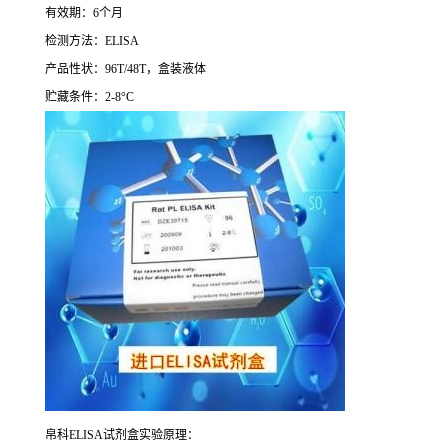
有效期：
6
个月
检测方法：
ELISA
产品性状：
96T/48T
，盒装液体
贮藏条件：
2-8°C
帛科
ELISA
试剂盒实验原理：