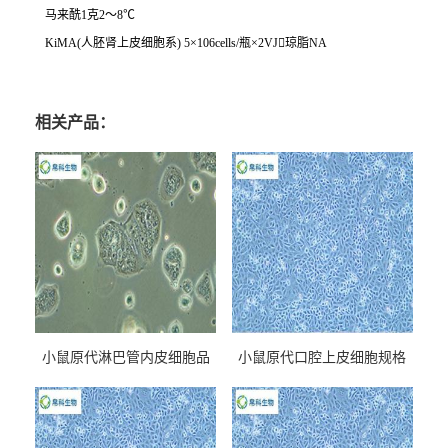
马来酰
1
克
2
～
8
℃
KiMA(
人胚肾上皮细胞系
) 5
×
106cells/
瓶×
2VJ

琼脂
NA
相关产品：
小鼠原代淋巴管内皮细胞品
小鼠原代口腔上皮细胞规格
牌