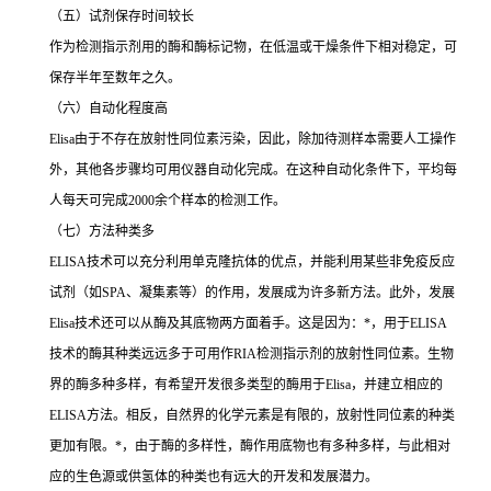
（五）试剂保存时间较长
作为检测指示剂用的酶和酶标记物，在低温或干燥条件下相对稳定，可
保存半年至数年之久。
（六）自动化程度高
Elisa
由于不存在放射性同位素污染，因此，除加待测样本需要人工操作
外，其他各步骤均可用仪器自动化完成。在这种自动化条件下，平均每
人每天可完成
2000
余个样本的检测工作。
（七）方法种类多
ELISA
技术可以充分利用单克隆抗体的优点，并能利用某些非免疫反应
试剂（如
SPA
、凝集素等）的作用，发展成为许多新方法。此外，发展
Elisa
技术还可以从酶及其底物两方面着手。这是因为：
*
，用于
ELISA
技术的酶其种类远远多于可用作
RIA
检测指示剂的放射性同位素。生物
界的酶多种多样，有希望开发很多类型的酶用于
Elisa
，并建立相应的
ELISA
方法。相反，自然界的化学元素是有限的，放射性同位素的种类
更加有限。
*
，由于酶的多样性，酶作用底物也有多种多样，与此相对
应的生色源或供氢体的种类也有远大的开发和发展潜力。