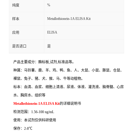
%
纯度
Metallothionein-1A ELISA Kit
样本
ELISA
应用
是否进口
是
产品主要成分：酶标板
,
试剂
,
标准品等。
种属：马铃薯、鹿、羊、鸡、鸭、鱼、人、大鼠、小鼠、豚鼠、仓鼠、
裸鼠、兔子、猪、犬、猴、马、牛等动植物。
标本：血清、血浆、细胞上清液、尿液、体液、灌洗液、脑脊髓、心房
水、胸房水、组织等
Metallothionein-1A ELISA Kit
的详细说明书
检测范围：
1.56-100 ng/mL
使用：本试剂仅供科研使用
保存：
2-8
℃