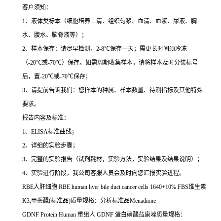
客户须知：
1
、液体类标本（细胞培养上清、组织匀浆、血清、血浆、尿液、胸
水、腹水、脑脊液等）；
2
、样本保存：请尽早检测，
2-8
℃
保存一天；需更长时间须冷冻
（
-20
℃
或
-70
℃
）保存。如需周期收集样本，请将样本及时分装标号
后，置
-20
℃
或
-70
℃
保存；
3
、请提前告诉我们：您样本的种属、样本数量、待测指标及其他特殊
要求。
报告内容及标准：
1
、
ELISA
标准曲线；
2
、详细的实验步骤；
3
、完整的实验报告（试剂耗材，实验方法，实验结果及结果说明）；
4
、实验进行阶段，我公司客服人员会及时向您汇报实验进程。
RBE
人肝细胞
RBE human liver bile duct cancer cells 1640+10% FBS
维生素
K3,
甲萘醌
(
标准品
)
质量规格：分析标准品
Menadione
GDNF Protein Human
重组人
GDNF
蛋白硝酸益康唑质量规格：