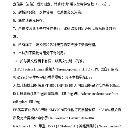
定倍数（
n
倍）后再测定，计算时请
*
乘以总稀释倍数（
×n×5
）。
5
．封板膜只限一次性使用，以避免交叉污染。
6
．底物请避光保存。
7
．严格按照说明书的操作进行，试验结果判定必须以酶标仪读数为
准。
8
．所有样品，洗涤液和各种废弃物都应按传染物处理。
9
．本试剂不同批号组分不得混用。
10
．如与英文说明书有异，以英文说明书为准。
THPO Protein Human
重组人
Thrombopoietin / THPO / TPO
蛋白
(His
标
签
)DSS(
分子生物学级
)
质量规格：分子生物学级
DSS
人胎儿胸腺细胞株
;HFT-8810 [HFT8810]
人内皮细胞完全培养基
100mL
腺苷脱氨酶
(15U/mg)
质量规格：
15U/mg,
进口
Adenosine deaminase from
calf spleen 15U/mg
EB
病毒转化的人
B
细胞
;KMY0926
匹伐他汀钙质量规格：≥
98.0%
相关物
质及对应异构体均小于
1%Pitavastatin Calcium /NK-104
NA Others H5N1
甲型
H5N1 (A/Hubei/2011)
神经氨酸酶
(Neuraminidase /