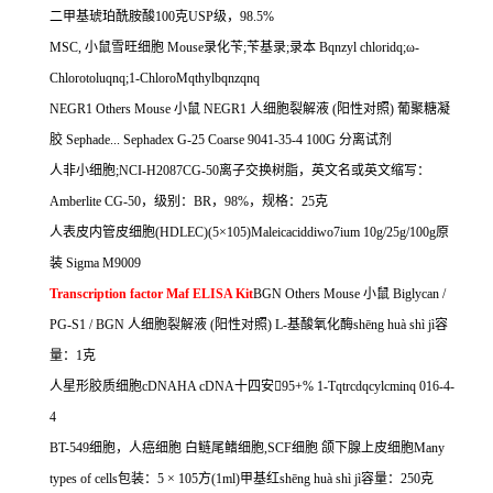
二甲基琥珀酰胺酸
100
克
USP
级，
98.5%
MSC,
小鼠雪旺细胞
Mouse
录化苄
;
苄基录
;
录本
Bqnzyl chloridq;
ω
-
Chlorotoluqnq;1-ChloroMqthylbqnzqnq
NEGR1 Others Mouse
小鼠
NEGR1
人细胞裂解液
(
阳性对照
)
葡聚糖凝
胶
Sephade... Sephadex G-25 Coarse 9041-35-4 100G
分离试剂
人非小细胞
;NCI-H2087CG-50
离子交换树脂，英文名或英文缩写：
Amberlite CG-50
，级别：
BR
，
98%
，规格：
25
克
人表皮内管皮细胞
(HDLEC)(5
×
105)Maleicaciddiwo7ium 10g/25g/100g
原
装
Sigma M9009
Transcription factor Maf ELISA Kit
BGN Others Mouse
小鼠
Biglycan /
PG-S1 / BGN
人细胞裂解液
(
阳性对照
) L-
基酸氧化酶
sh
ē
ng hu
à
sh
ì
j
ì容
量：
1
克
人星形胶质细胞
cDNAHA cDNA
十四安

95+% 1-Tqtrcdqcylcminq 016-4-
4
BT-549
细胞，人癌细胞
白鲢尾鳍细胞
,SCF
细胞
颌下腺上皮细胞
Many
types of cells
包装：
5
×
105
方
(1ml)
甲基红
sh
ē
ng hu
à
sh
ì
j
ì容量：
250
克