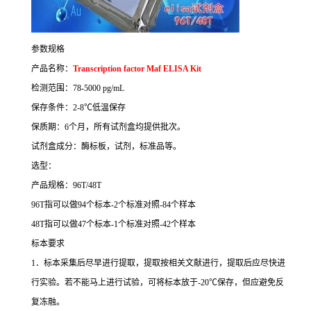
参数规格
产品名称：
Transcription factor Maf ELISA Kit
检测范围：
78-5000 pg/mL
保存条件：
2-8
℃
低温保存
保质期：
6
个月，所有试剂盒均提供批次。
试剂盒成分：酶标板，试剂，标准品等。
选型：
产品规格：
96T/48T
96T
指可以做
94
个标本
-2
个标准对照
-84
个样本
48T
指可以做
47
个标本
-1
个标准对照
-42
个样本
标本要求
1
．标本采集后尽早进行提取，提取按相关文献进行，提取后应尽快进
行实验。若不能马上进行试验，可将标本放于
-20
℃
保存，但应避免反
复冻融。