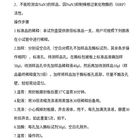
2
．不能检测含
NaN3
的样品，因
NaN3
抑制辣根过氧化物酶的（
HRP
）
活性。
操作步骤
1.
标准品的稀释：本试剂盒提供原倍标准品一支，用户可按照下列图表
在小试管中进行稀释。
2.
加样：分别设空白孔（空白对照孔不加样品及酶标试剂，其余各步操
作相同）、标准孔、待测样品孔。在酶标包被板上标准品准确加样
50μl
，待测样品孔中先加样品稀释液
40μl
，然后再加待测样品
10μl
（样
品最终稀释度为
5
倍）。加样将样品加于酶标板孔底部，尽量不触及孔
壁，轻轻晃动混匀。
3.
温育：用封板膜封板后置
37
℃
温育
30
分钟。
4.
配液：将
30
倍浓缩洗涤液用蒸馏水
30
倍稀释后备用。
5.
洗涤：小心揭掉封板膜，弃去液体，甩干，每孔加满洗涤液，静置
30
秒后弃去，如此重复
5
次，拍干。
6.
加酶：每孔加入酶标试剂
50μl
，空白孔除外。
7.
温育：操作同
3
。