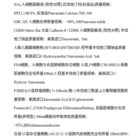
NA)
人细胞裂解液
(
阳性对照
)
匹伐他汀钙
(
标准品
)
质量规格：
HPLC
≥
98.0% ,
标准品
Pitavastatin Calcium /NK-104
GBC-SD
人细胞化钾质量规格：
>99%,ARPotassium iodide
CDH8 Others Rat
大鼠
Cadherin-8 / CDH8
人细胞裂解液
(
阳性对照
)
辛伐
他汀钠盐质量规格：美国进口
Simvastatin, Salt
人胎儿胸腺细胞株
;HFT-8810 [HFT8810]6'-
羟甲基辛伐他汀酸钠盐质量
规格：美国进口
6'-Hydroxymethyl Simvastatin Acid Salt
FD4
细胞，人细胞与仓鼠肺细胞杂交细胞
小鼠
,F9
细胞
CM-H095
人骨骼
肌细胞完全培养基
100mL3'-
羟基辛伐他汀质量规格：美国进口
3
’
-
Hydroxy Simvastatin
P388D1(
小鼠样瘤细胞
) 5
×
106cells/
瓶×
2
辛伐他汀酰基
-
β
-D
葡萄糖苷酸质
量规格：美国进口
Simvastatin Acyl-
β
-D-glucuronide
Promocell C-27436 Preadipocyte DiffereiationMedium,
前脂肪细胞分化培
养基
(
即用型
) 500ml
磺胺间甲氧嘧啶质量规格：
>95%,BRSulfamonomethoxine
仓鼠
/
小鼠杂交瘤细胞
;145-2C11
小鼠肠内皮细胞完全培养基
100mLB9N-