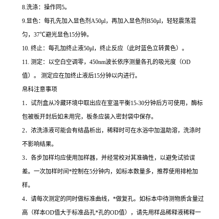
8.
洗涤：操作同
5
。
9.
显色：每孔先加入显色剂
A50μl
，再加入显色剂
B50μl
，轻轻震荡混
匀，
37
℃
避光显色
15
分钟。
10.
终止：每孔加终止液
50μl
，终止反应（此时蓝色立转黄色）。
11.
测定：以空白空调零，
450nm
波长依序测量各孔的吸光度（
OD
值）。
测定应在加终止液后
15
分钟以内进行。
帛科注意事项
1
．试剂盒从冷藏环境中取出应在室温平衡
15-30
分钟后方可使用，酶标
包被板开封后如未用完，板条应装入密封袋中保存。
2
．浓洗涤液可能会有结晶析出，稀释时可在水浴中加温助溶，洗涤时
不影响结果。
3
．各步加样均应使用加样器，并经常校对其准确性，以避免试验误
差。一次加样时间
*
控制在
5
分钟内，如标本数量多，推荐使用排枪加
样。
4
．请每次测定的同时做标准曲线，
*
做复孔。如标本中待测物质含量过
高（样本
OD
值大于标准品孔
*
孔的
OD
值），请先用样品稀释液稀释一