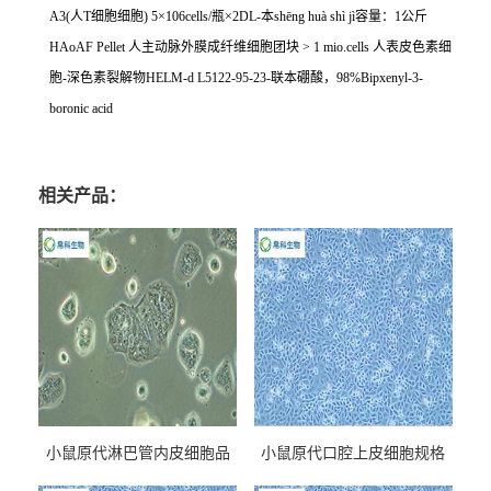
A3(
人
T
细胞细胞
) 5
×
106cells/
瓶×
2DL-
本
sh
ē
ng hu
à
sh
ì
j
ì容量：
1
公斤
HAoAF Pellet
人主动脉外膜成纤维细胞团块
> 1 mio.cells
人表皮色素细
胞
-
深色素裂解物
HELM-d L5122-95-23-
联本硼酸，
98%Bipxenyl-3-
boronic acid
相关产品：
小鼠原代淋巴管内皮细胞品
小鼠原代口腔上皮细胞规格
牌