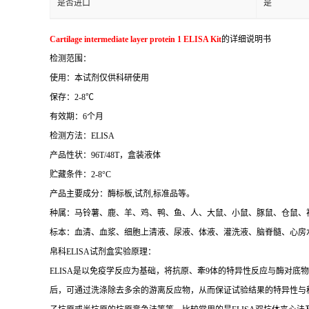
是否进口
是
Cartilage intermediate layer protein 1 ELISA Kit
的详细说明书
检测范围：
使用：本试剂仅供科研使用
保存：
2-8
℃
有效期：
6
个月
检测方法：
ELISA
产品性状：
96T/48T
，盒装液体
贮藏条件：
2-8°C
产品主要成分：酶标板
,
试剂
,
标准品等。
种属：马铃薯、鹿、羊、鸡、鸭、鱼、人、大鼠、小鼠、豚鼠、仓鼠、
标本：血清、血浆、细胞上清液、尿液、体液、灌洗液、脑脊髓、心房
帛科
ELISA
试剂盒实验原理：
ELISA
是以免疫学反应为基础，将抗原、牽
9
体的特异性反应与酶对底物
后，可通过洗涤除去多余的游离反应物，从而保证试验结果的特异性与