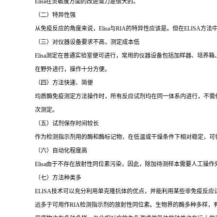
Elisa
在灵敏度方面的改进潜力是很大的。
（二）特异性强
从免疫反应的角度来说，
Elisa
与
RIA
的特异性应该是。但在
ELISA
方法
（三）对仪器设备要求不高，测定成本低
Elisa
测定在普通实验室便可进行，常用的仪器设备包括加样器、培养箱
在野外进行，操作十分方便。
（四）方法快速、简便
均质酶免疫测定方法操作时，所有反应试剂均在同一体系内进行，不需
次测定。
（五）试剂保存时间较长
作为检测指示剂用的酶和酶标记物，在低温或干燥条件下相对稳定，可
（六）自动化程度高
Elisa
由于不存在放射性同位素污染，因此，除加待测样本需要人工操作
（七）方法种类多
ELISA
技术可以充分利用单克隆抗体的优点，并能利用某些非免疫反应
远多于可用作
RIA
检测指示剂的放射性同位素。生物界的酶多种多样，