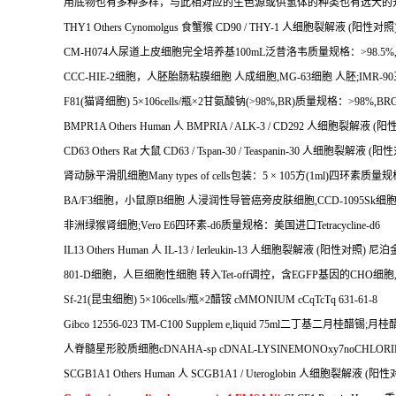
用底物也有多种多样，与此相对应的生色源或供氢体的种类也有远大的
THY1 Others Cynomolgus
食蟹猴
CD90 / THY-1
人细胞裂解液
(
阳性对照
CM-H074
人尿道上皮细胞完全培养基
100mL
泛昔洛韦质量规格：
>98.5%,
CCC-HIE-2
细胞，人胚胎肠粘膜细胞
人成细胞
,MG-63
细胞
人胚
;IMR-90
F81(
猫肾细胞
) 5
×
106cells/
瓶×
2
甘氨酸钠
(>98%,BR)
质量规格：
>98%,BRGl
BMPR1A Others Human
人
BMPRIA / ALK-3 / CD292
人细胞裂解液
(
阳
CD63 Others Rat
大鼠
CD63 / Tspan-30 / Teaspanin-30
人细胞裂解液
(
阳性
肾动脉平滑肌细胞
Many types of cells
包装：
5
×
105
方
(1ml)
四环素质量规
BA/F3
细胞，小鼠原
B
细胞
人浸润性导管癌旁皮肤细胞
,CCD-1095Sk
细
非洲绿猴肾细胞
;Vero E6
四环素
-d6
质量规格：美国进口
Tetracycline-d6
IL13 Others Human
人
IL-13 / Ierleukin-13
人细胞裂解液
(
阳性对照
)
尼泊
801-D
细胞，人巨细胞性细胞
转入
Tet-off
调控，含
EGFP
基因的
CHO
细胞
Sf-21(
昆虫细胞
) 5
×
106cells/
瓶×
2
醋铵
cMMONIUM cCqTcTq 631-61-8
Gibco 12556-023 TM-C100 Supplem e,liquid 75ml
二丁基二月桂醋锡
;
月桂
人脊髓星形胶质细胞
cDNAHA-sp cDNAL-LYSINEMONOxy7noCHLORI
SCGB1A1 Others Human
人
SCGB1A1 / Uteroglobin
人细胞裂解液
(
阳性