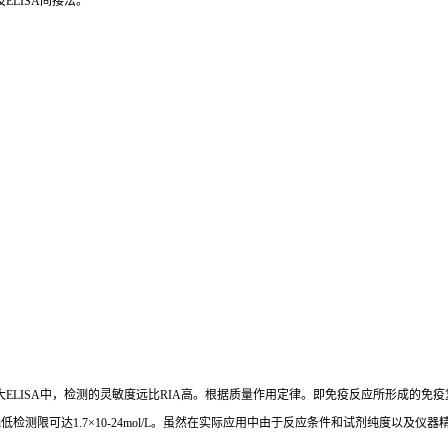
及
ELISA
间接法。
大
ELISA
中，检测的灵敏度远比
RIA
高。根据质量作用定律。即免疫反应所形成的免疫
i
低检测限可达
1.7×10-24mol/L
。虽然在实际应用中由于反应条件和试剂纯度以及仪器