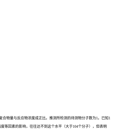
复合物量与反应物浓度成正比。推测所检测的待测物分子数为
1
。已知
1
精度等因素的影响，往往达不到这个水平（大于
104
个分子），但表明