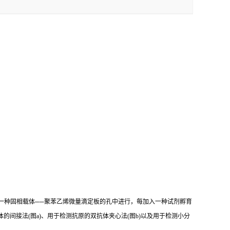
一种固相载体
──
聚苯乙烯微量滴定板的孔中进行，每加入一种试剂孵育
体的间接法
(
图
a)
、用于检测抗原的双抗体夹心法
(
图
b)
以及用于检测小分