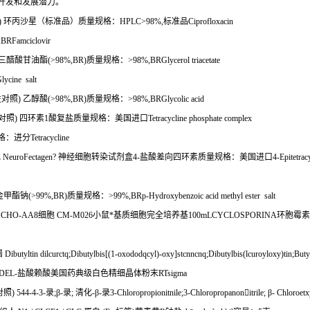
开发和发展潜力。
)
环丙沙星（标准品）质量规格：
HPLC>98%,
标准品
Ciprofloxacin
BRFamciclovir
三醋酸甘油酯
(>98%,BR)
质量规格：
>98%,BRGlycerol triacetate
ycine salt
性对照
)
乙醇酸
(>98%,BR)
质量规格：
>98%,BRGlycolic acid
对照
)
四环素
1
酸复盐质量规格：美国进口
Tetracycline phosphate complex
格：进分
Tetracycline
胞
NeuroFectagen?
神经细胞转染试剂盒
4-
盐酸差向四环素质量规格：美国进口
4-Epitetrac
金甲酯钠
(>99%,BR)
质量规格：
>99%,BRp-Hydroxybenzoic acid methyl ester salt
,CHO-AA8
细胞
CM-M026
小鼠*基质细胞完全培养基
100mLCYCLOSPORINA
环胞霉素
醋
Dibutyltin dilcurctq;Dibutylbis[(1-oxododqcyl)-oxy]stcnncnq;Dibutylbis(lcuroyloxy)tin;Buty
DEL-
盐酸赖酸美国药典级白色精细晶体粉末
RTsigma
对照
) 544-4-3-
录
;
β
-
录
;
清化
-
β
-
录
3-Chloropropionitnile;3-Chloropropanon

itrile;
β
- Chloroetx