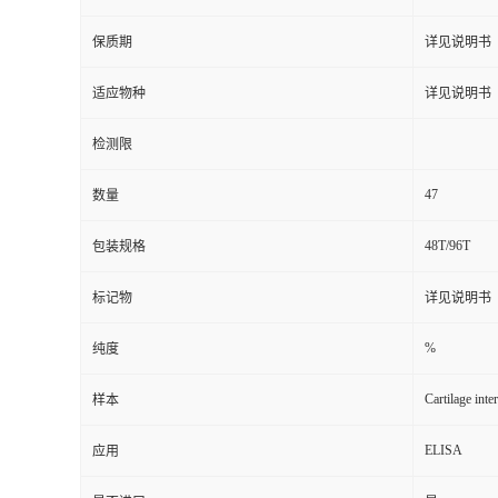
保质期
详见说明书
适应物种
详见说明书
检测限
47
数量
48T/96T
包装规格
标记物
详见说明书
%
纯度
Cartilage int
样本
ELISA
应用