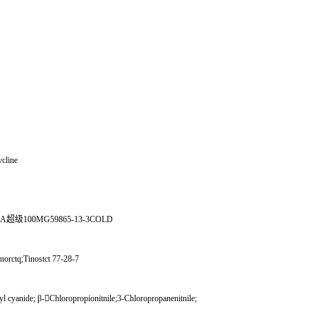
ycline
A
超级
100MG59865-13-3COLD
norctq;Tinostct 77-28-7
yl cyanide;
β
-

Chloropropionitnile;3-Chloropropanenitnile;