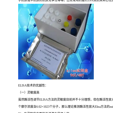
子抗原或半抗原的抗原竞争法等等。比较常用的是
ELISA
双抗体夹心法
ELISA
技术的优越性：
（一）灵敏度高
虽然酶活性调节
ELISA
方法的灵敏度目前并不十分理想，但在酶活性放
个摩尔浓度含
6.02×1023
个分子，那么理论推测酶活性放大
Elisa
方法的
zu