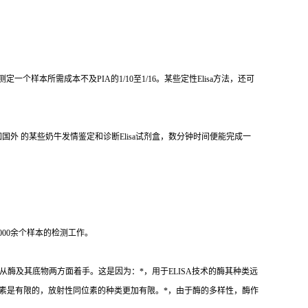
测定一个样本所需成本不及
PIA
的
1/10
至
1/16
。某些定性
Elisa
方法，还可
如国外 的某些奶牛发情鉴定和诊断
Elisa
试剂盒，数分钟时间便能完成一
000
余个样本的检测工作。
从酶及其底物两方面着手。这是因为：
*
，用于
ELISA
技术的酶其种类远
素是有限的，放射性同位素的种类更加有限。
*
，由于酶的多样性，酶作