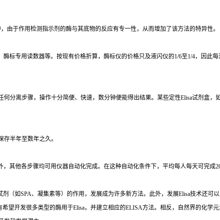
中，由于作用检测指示剂的酶与其底物的反应有专一性，从而增加了该方法的特异性。
、酶标专用读数器等。按现有价格折算，酶标仪的价格只及液闪仪的
1/6
至
1/4
，因此每
任何分离步骤，操作十分简便、快速，数分钟便能得出结果。某些定性
Elisa
试剂盒，
保存半年至数年之久。
外，其他各步骤均可用仪器自动化完成。在这种自动化条件下，平均每人每天可完成
2
试剂（如
SPA
、凝集素等）的作用，发展成为许多新方法。此外，发展
Elisa
技术还可以
有希望开发很多类型的酶用于
Elisa
，并建立相应的
ELISA
方法。相反，自然界的化学元