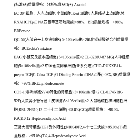
(
标准品
)
质量规格：分析标准品
D(+)-Arabitol
EC-304
细胞，人内皮细胞
小鼠细胞
,Kert-3
细胞
人脉络丛上皮细胞总
RNAHCPEpiC NA
四氢甲基嘧啶羧酸
(>98%
，
BR)
质量规格：
>98%
，
BREctoine
QG-56(
人肺扁平上皮癌细胞
) 5
×
106cells/
瓶×
2
氧化镁碳酸钠合剂质量规
格：
BCEschka's mixture
EAC(
小鼠艾氏腹水癌细胞
) 5
×
106cells/
瓶×
2 CL-0238U-87 MG(
人神经细
胞
)5
×
106cells/
瓶×
2
中国仓鼠卵巢细胞
(
亚系克隆
);CHO-DUKXB11-
prepro-TGF
β
1 Cdna-TGF-
β
1 Dinding Protein cDNA
乙酯
(>98%,BR)
质量规
格：
>98%,BREthyl dodeconoate
COS-1(
非洲绿猴
SV40
转化的肾细胞
) 5
×
106cells/
瓶×
2 CL-0174NRK-
52E(
大鼠肾小管导管上皮细胞
)5
×
106cells/
瓶×
2
大鼠嗜碱性粒细胞性细
胞
;RBL-2H310,12-
二十七二炔酸
(>98.0%(GC))
质量规格：
>98.0%
(GC)10,12-Heptacosadiynoic Acid
正常大鼠肾细胞
(EGF
受体阳性
);NRK49F2,4-
十七二炔酸
(>95.0%(T))
质
量规格：
>95.0%(T)2,4-Heptadecadiynoic Acid