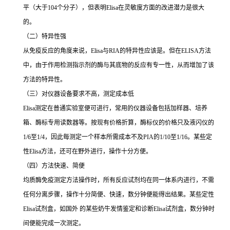
平（大于
104
个分子），但表明
Elisa
在灵敏度方面的改进潜力是很大
的。
（二）特异性强
从免疫反应的角度来说，
Elisa
与
RIA
的特异性应该是。但在
ELISA
方法
中，由于作用检测指示剂的酶与其底物的反应有专一性，从而增加了该
方法的特异性。
（三）对仪器设备要求不高，测定成本低
Elisa
测定在普通实验室便可进行，常用的仪器设备包括加样器、培养
箱、酶标专用读数器等。按现有价格折算，酶标仪的价格只及液闪仪的
1/6
至
1/4
，因此每测定一个样本所需成本不及
PIA
的
1/10
至
1/16
。某些定
性
Elisa
方法，还可在野外进行，操作十分方便。
（四）方法快速、简便
均质酶免疫测定方法操作时，所有反应试剂均在同一体系内进行，不需
任何分离步骤，操作十分简便、快速，数分钟便能得出结果。某些定性
Elisa
试剂盒，如国外 的某些奶牛发情鉴定和诊断
Elisa
试剂盒，数分钟时
间便能完成一次测定。