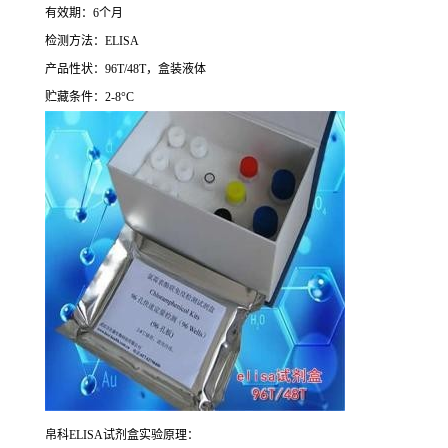
有效期：
6
个月
检测方法：
ELISA
产品性状：
96T/48T
，盒装液体
贮藏条件：
2-8°C
帛科
ELISA
试剂盒实验原理：