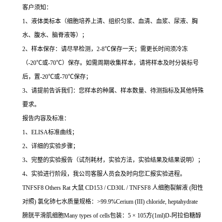
客户须知：
1
、液体类标本（细胞培养上清、组织匀浆、血清、血浆、尿液、胸
水、腹水、脑脊液等）；
2
、样本保存：请尽早检测，
2-8
℃
保存一天；需更长时间须冷冻
（
-20
℃
或
-70
℃
）保存。如需周期收集样本，请将样本及时分装标号
后，置
-20
℃
或
-70
℃
保存；
3
、请提前告诉我们：您样本的种属、样本数量、待测指标及其他特殊
要求。
报告内容及标准：
1
、
ELISA
标准曲线；
2
、详细的实验步骤；
3
、完整的实验报告（试剂耗材，实验方法，实验结果及结果说明）；
4
、实验进行阶段，我公司客服人员会及时向您汇报实验进程。
TNFSF8 Others Rat
大鼠
CD153 / CD30L / TNFSF8
人细胞裂解液
(
阳性
对照
)
氯化铈七水质量规格：
>99.9%Cerium (III) chloride, heptahydrate
膀胱平滑肌细胞
Many types of cells
包装：
5
×
105
方
(1ml)D-
阿拉伯糖醇