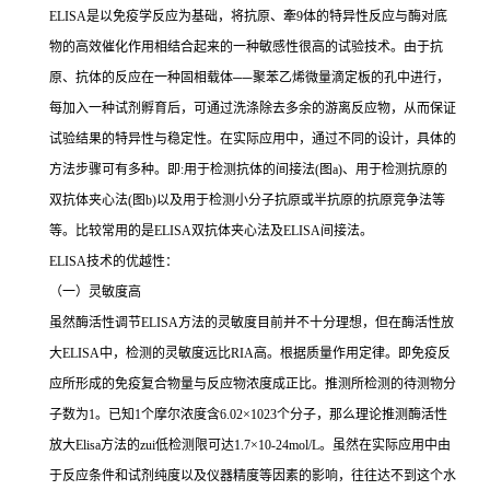
ELISA
是以免疫学反应为基础，将抗原、牽
9
体的特异性反应与酶对底
物的高效催化作用相结合起来的一种敏感性很高的试验技术。由于抗
原、抗体的反应在一种固相载体
──
聚苯乙烯微量滴定板的孔中进行，
每加入一种试剂孵育后，可通过洗涤除去多余的游离反应物，从而保证
试验结果的特异性与稳定性。在实际应用中，通过不同的设计，具体的
方法步骤可有多种。即
:
用于检测抗体的间接法
(
图
a)
、用于检测抗原的
双抗体夹心法
(
图
b)
以及用于检测小分子抗原或半抗原的抗原竞争法等
等。比较常用的是
ELISA
双抗体夹心法及
ELISA
间接法。
ELISA
技术的优越性：
（一）灵敏度高
虽然酶活性调节
ELISA
方法的灵敏度目前并不十分理想，但在酶活性放
大
ELISA
中，检测的灵敏度远比
RIA
高。根据质量作用定律。即免疫反
应所形成的免疫复合物量与反应物浓度成正比。推测所检测的待测物分
子数为
1
。已知
1
个摩尔浓度含
6.02×1023
个分子，那么理论推测酶活性
放大
Elisa
方法的
zui
低检测限可达
1.7×10-24mol/L
。虽然在实际应用中由
于反应条件和试剂纯度以及仪器精度等因素的影响，往往达不到这个水