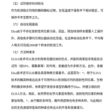
（五）试剂保存时间较长
作为检测指示剂用的酶和酶标记物，在低温或干燥条件下相对稳定，可
保存半年至数年之久。
（六）自动化程度高
Elisa
由于不存在放射性同位素污染，因此，除加待测样本需要人工操作
外，其他各步骤均可用仪器自动化完成。在这种自动化条件下，平均每
人每天可完成
2000
余个样本的检测工作。
（七）方法种类多
ELISA
技术可以充分利用单克隆抗体的优点，并能利用某些非免疫反应
试剂（如
SPA
、凝集素等）的作用，发展成为许多新方法。此外，发展
Elisa
技术还可以从酶及其底物两方面着手。这是因为：
*
，用于
ELISA
技术的酶其种类远远多于可用作
RIA
检测指示剂的放射性同位素。生物
界的酶多种多样，有希望开发很多类型的酶用于
Elisa
，并建立相应的
ELISA
方法。相反，自然界的化学元素是有限的，放射性同位素的种类
更加有限。
*
，由于酶的多样性，酶作用底物也有多种多样，与此相对
应的生色源或供氢体的种类也有远大的开发和发展潜力。