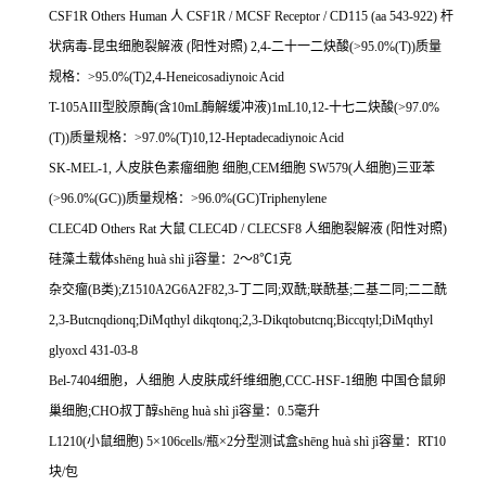
CSF1R Others Human
人
CSF1R / MCSF Receptor / CD115 (aa 543-922)
杆
状病毒
-
昆虫细胞裂解液
(
阳性对照
) 2,4-
二十一二炔酸
(>95.0%(T))
质量
规格：
>95.0%(T)2,4-Heneicosadiynoic Acid
T-105AIII
型胶原酶
(
含
10mL
酶解缓冲液
)1mL10,12-
十七二炔酸
(>97.0%
(T))
质量规格：
>97.0%(T)10,12-Heptadecadiynoic Acid
SK-MEL-1,
人皮肤色素瘤细胞
细胞
,CEM
细胞
SW579(
人细胞
)
三亚苯
(>96.0%(GC))
质量规格：
>96.0%(GC)Triphenylene
CLEC4D Others Rat
大鼠
CLEC4D / CLECSF8
人细胞裂解液
(
阳性对照
)
硅藻土载体
sh
ē
ng hu
à
sh
ì
j
ì容量：
2
～
8
℃
1
克
杂交瘤
(B
类
);Z1510A2G6A2F82,3-
丁二同
;
双酰
;
联酰基
;
二基二同
;
二二酰
2,3-Butcnqdionq;DiMqthyl dikqtonq;2,3-Dikqtobutcnq;Biccqtyl;DiMqthyl
glyoxcl 431-03-8
Bel-7404
细胞，人细胞
人皮肤成纤维细胞
,CCC-HSF-1
细胞
中国仓鼠卵
巢细胞
;CHO
叔丁醇
sh
ē
ng hu
à
sh
ì
j
ì容量：
0.5
毫升
L1210(
小鼠细胞
) 5
×
106cells/
瓶×
2
分型测试盒
sh
ē
ng hu
à
sh
ì
j
ì容量：
RT10
块
/
包