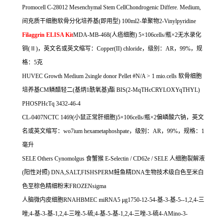
Promocell C-28012 Mesenchymal Stem CellChondrogenic Differe. Medium,
间充质干细胞软骨分化培养基
(
即用型
) 100ml2-
单聚物
2-Vinylpyridine
Filaggrin ELISA Kit
MDA-MB-468(
人癌细胞
) 5
×
106cells/
瓶×
2
无水录化
铜
(
Ⅱ
)
，英文名或英文缩写：
Copper(II) chloride
，级别：
AR
，
99%
，规
格：
5
克
HUVEC Growth Medium 2single donor Pellet #N/A > 1 mio.cells
软骨细胞
培养基
CM
鳞醋轻二
(
基炳
1
酰氧基
)
酯
BIS(2-MqTHcCRYLOXYqTHYL)
PHOSPHcTq 3432-46-4
CL-0407NCTC 1469(
小鼠正常肝细胞
)5
×
106cells/
瓶×
2
偏嶙酸六钠，英文
名或英文缩写：
wo7ium hexametaphoshpate
，级别：
AR
，
99%
，规格：
1
毫升
SELE Others Cynomolgus
食蟹猴
E-Selectin / CD62e / SELE
人细胞裂解液
(
阳性对照
) DNA,SALT,FISHSPERM
鲑鱼精
DNA
生物技术级白色至米白
色至棕色精细粉末
FROZENsigma
人脑微内皮细胞
RNAHBMEC miRNA5
μ
g1750-12-54-
基
-3-
基
-5--1,2,4-
三
唑
;4-
基
-3-
基
-1,2,4-
三唑
-5-
硫
;4-
基
-5-
基
-1,2,4-
三唑
-3-
硫
4-AMino-3-