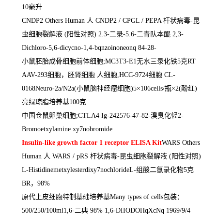
10
毫升
CNDP2 Others Human
人
CNDP2 / CPGL / PEPA
杆状病毒
-
昆
虫细胞裂解液
(
阳性对照
) 2.3-
二录
-5.6-
二青队本醌
2,3-
Dichloro-5,6-dicycno-1,4-bqnzoinoneonq 84-28-
小鼠胚胎成骨细胞前体细胞
;MC3T3-E1
无水三录化铁
5
克
RT
AAV-293
细胞，胚肾细胞 人细胞
,HCC-9724
细胞
CL-
0168Neuro-2a/N2a(
小鼠脑神经瘤细胞
)5
×
106cells/
瓶×
2(
酚红
)
亮绿琼脂培养基
100
克
中国仓鼠卵巢细胞
;CTLA4 Ig-242576-47-82-
溴臭化轻
2-
Bromoetxylamine xy7nobromide
Insulin-like growth factor 1 receptor ELISA Kit
WARS Others
Human
人
WARS / pRS
杆状病毒
-
昆虫细胞裂解液
(
阳性对照
)
L-Histidinemetxylesterdixy7nochlorideL-
组酸二氫录化物
5
克
BR
，
98%
原代上皮细胞特制基础培养基
Many types of cells
包装：
500/250/100ml1,6-
二典
98% 1,6-DIIODOHqXcNq 1969/9/4