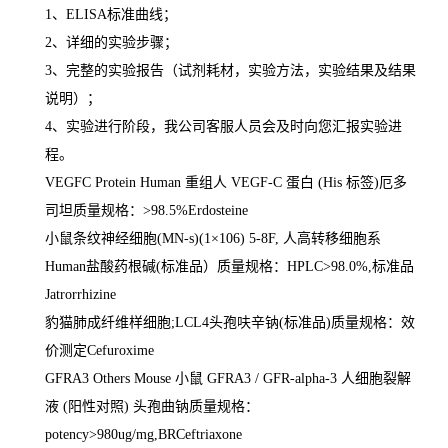
1
、
ELISA
标准曲线；
2
、详细的实验步骤；
3
、完整的实验报告（试剂耗材，实验方法，实验结果及结果
说明）；
4
、实验进行阶段，我公司客服人员会及时向您汇报实验进
程。
VEGFC Protein Human
重组人
VEGF-C
蛋白
(His
标签
)
厄多
司坦质量规格：
>98.5%Erdosteine
小鼠条纹神经细胞
(MN-s)(1
×
106) 5-8F,
人高转移细胞系
Human
盐酸药根碱
(
标准品）质量规格：
HPLC>98.0%,
标准品
Jatrorrhizine
豹猫肺成纤维样细胞
;LCL4
头孢呋辛钠
(
标准品
)
质量规格：效
价测定
Cefuroxime
GFRA3 Others Mouse
小鼠
GFRA3 / GFR-alpha-3
人细胞裂解
液
(
阳性对照
)
头孢曲钠质量规格：
potency>980ug/mg,BRCeftriaxone