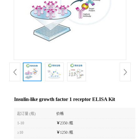
Insulin-like growth factor 1 receptor ELISA Kit
起订量 (瓶)
价格
1-10
￥
2350 /瓶
≥10
￥
1250 /瓶