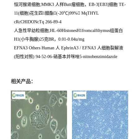
恒河猴肾细胞
;MMK3
人样
Butt
瘤细胞，
EB-3[EB3]
细胞
TE-
11(
细胞
)
花生四
1
醋酯

(-20
℃
)99%

MqTHYL
cRcCHIDONcTq 266-89-4
人急性早幼粒细胞
;HL-60HistonesH1fromcalfthymus
组蛋白
H1(
小牛胸腺
)25
克
BR
，
0.01-0.04u/mg
EFNA3 Others Human
人
EphrinA3 / EFNA3
人细胞裂解液
(
阳性对照
) 94-52-06-
硝基本并咪唑
5-nitnobenzimidazole
相关产品：