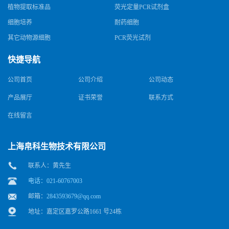
植物提取标准品
荧光定量PCR试剂盒
细胞培养
耐药细胞
其它动物源细胞
PCR荧光试剂
快捷导航
公司首页
公司介绍
公司动态
产品展厅
证书荣誉
联系方式
在线留言
上海帛科生物技术有限公司
联系人：黄先生
电话：021-60767003
邮箱：
2843593679@qq.com
地址：嘉定区嘉罗公路1661 号24栋