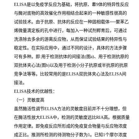
ELISA
是以免疫学反应为基础，将抗原、牽
9
体的特异性反应
与酶对底物的高效催化作用相结合起来的一种敏感性很高的
试验技术。由于抗原、抗体的反应在一种固相载体
──
聚苯乙
烯微量滴定板的孔中进行，每加入一种试剂孵育后，可通过
洗涤除去多余的游离反应物，从而保证试验结果的特异性与
稳定性。在实际应用中，通过不同的设计，具体的方法步骤
可有多种。即
:
用于检测抗体的间接法
(
图
a)
、用于检测抗原的
双抗体夹心法
(
图
b)
以及用于检测小分子抗原或半抗原的抗原
竞争法等等。比较常用的是
ELISA
双抗体夹心法及
ELISA
间
接法。
ELISA
技术的优越性：
（一）灵敏度高
虽然酶活性调节
ELISA
方法的灵敏度目前并不十分理想，但
在酶活性放大
ELISA
中，检测的灵敏度远比
RIA
高。根据质量
作用定律。即免疫反应所形成的免疫复合物量与反应物浓度
成正比。推测所检测的待测物分子数为
1
。已知
1
个摩尔浓度