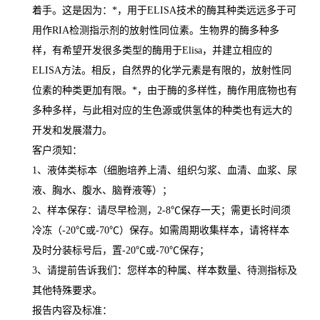
着手。这是因为：
*
，用于
ELISA
技术的酶其种类远远多于可
用作
RIA
检测指示剂的放射性同位素。生物界的酶多种多
样，有希望开发很多类型的酶用于
Elisa
，并建立相应的
ELISA
方法。相反，自然界的化学元素是有限的，放射性同
位素的种类更加有限。
*
，由于酶的多样性，酶作用底物也有
多种多样，与此相对应的生色源或供氢体的种类也有远大的
开发和发展潜力。
客户须知：
1
、液体类标本（细胞培养上清、组织匀浆、血清、血浆、尿
液、胸水、腹水、脑脊液等）；
2
、样本保存：请尽早检测，
2-8
℃
保存一天；需更长时间须
冷冻（
-20
℃
或
-70
℃
）保存。如需周期收集样本，请将样本
及时分装标号后，置
-20
℃
或
-70
℃
保存；
3
、请提前告诉我们：您样本的种属、样本数量、待测指标及
其他特殊要求。
报告内容及标准：