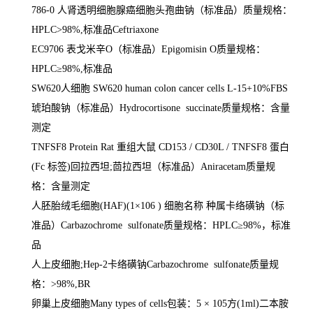
786-0
人肾透明细胞腺癌细胞头孢曲钠（标准品）质量规格：
HPLC>98%,
标准品
Ceftriaxone
EC9706
表戈米辛
O
（标准品）
Epigomisin O
质量规格：
HPLC
≥
98%,
标准品
SW620
人细胞
SW620 human colon cancer cells L-15+10%FBS
琥珀酸钠（标准品）
Hydrocortisone succinate
质量规格：含量
测定
TNFSF8 Protein Rat
重组大鼠
CD153 / CD30L / TNFSF8
蛋白
(Fc
标签
)
回拉西坦
;
茴拉西坦（标准品）
Aniracetam
质量规
格：含量测定
人胚胎绒毛细胞
(HAF)(1
×
106 )
细胞名称 种属卡络磺钠（标
准品）
Carbazochrome sulfonate
质量规格：
HPLC
≥
98%
，标准
品
人上皮细胞
;Hep-2
卡络磺钠
Carbazochrome sulfonate
质量规
格：
>98%,BR
卵巢上皮细胞
Many types of cells
包装：
5
×
105
方
(1ml)
二本胺