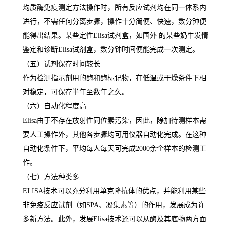
均质酶免疫测定方法操作时，所有反应试剂均在同一体系内
进行，不需任何分离步骤，操作十分简便、快速，数分钟便
能得出结果。某些定性
Elisa
试剂盒，如国外 的某些奶牛发情
鉴定和诊断
Elisa
试剂盒，数分钟时间便能完成一次测定。
（五）试剂保存时间较长
作为检测指示剂用的酶和酶标记物，在低温或干燥条件下相
对稳定，可保存半年至数年之久。
（六）自动化程度高
Elisa
由于不存在放射性同位素污染，因此，除加待测样本需
要人工操作外，其他各步骤均可用仪器自动化完成。在这种
自动化条件下，平均每人每天可完成
2000
余个样本的检测工
作。
（七）方法种类多
ELISA
技术可以充分利用单克隆抗体的优点，并能利用某些
非免疫反应试剂（如
SPA
、凝集素等）的作用，发展成为许
多新方法。此外，发展
Elisa
技术还可以从酶及其底物两方面