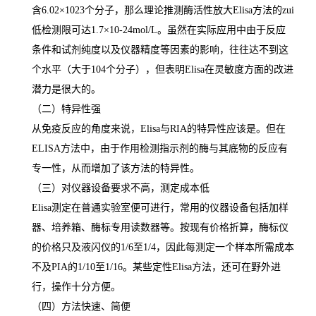
含
6.02×1023
个分子，那么理论推测酶活性放大
Elisa
方法的
zui
低检测限可达
1.7×10-24mol/L
。虽然在实际应用中由于反应
条件和试剂纯度以及仪器精度等因素的影响，往往达不到这
个水平（大于
104
个分子），但表明
Elisa
在灵敏度方面的改进
潜力是很大的。
（二）特异性强
从免疫反应的角度来说，
Elisa
与
RIA
的特异性应该是。但在
ELISA
方法中，由于作用检测指示剂的酶与其底物的反应有
专一性，从而增加了该方法的特异性。
（三）对仪器设备要求不高，测定成本低
Elisa
测定在普通实验室便可进行，常用的仪器设备包括加样
器、培养箱、酶标专用读数器等。按现有价格折算，酶标仪
的价格只及液闪仪的
1/6
至
1/4
，因此每测定一个样本所需成本
不及
PIA
的
1/10
至
1/16
。某些定性
Elisa
方法，还可在野外进
行，操作十分方便。
（四）方法快速、简便