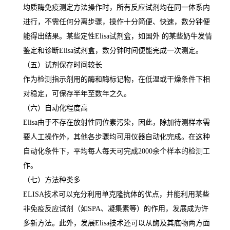
均质酶免疫测定方法操作时，所有反应试剂均在同一体系内
进行，不需任何分离步骤，操作十分简便、快速，数分钟便
能得出结果。某些定性
Elisa
试剂盒，如国外 的某些奶牛发情
鉴定和诊断
Elisa
试剂盒，数分钟时间便能完成一次测定。
（五）试剂保存时间较长
作为检测指示剂用的酶和酶标记物，在低温或干燥条件下相
对稳定，可保存半年至数年之久。
（六）自动化程度高
Elisa
由于不存在放射性同位素污染，因此，除加待测样本需
要人工操作外，其他各步骤均可用仪器自动化完成。在这种
自动化条件下，平均每人每天可完成
2000
余个样本的检测工
作。
（七）方法种类多
ELISA
技术可以充分利用单克隆抗体的优点，并能利用某些
非免疫反应试剂（如
SPA
、凝集素等）的作用，发展成为许
多新方法。此外，发展
Elisa
技术还可以从酶及其底物两方面