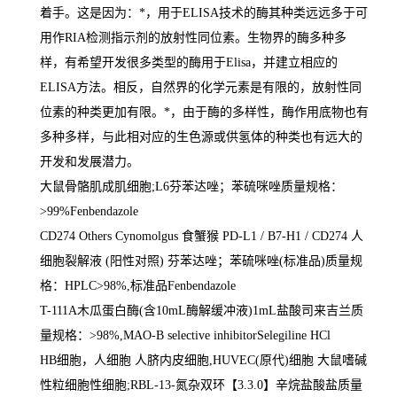
着手。这是因为：
*
，用于
ELISA
技术的酶其种类远远多于可
用作
RIA
检测指示剂的放射性同位素。生物界的酶多种多
样，有希望开发很多类型的酶用于
Elisa
，并建立相应的
ELISA
方法。相反，自然界的化学元素是有限的，放射性同
位素的种类更加有限。
*
，由于酶的多样性，酶作用底物也有
多种多样，与此相对应的生色源或供氢体的种类也有远大的
开发和发展潜力。
大鼠骨骼肌成肌细胞
;L6
芬苯达唑；苯硫咪唑质量规格：
>99%Fenbendazole
CD274 Others Cynomolgus
食蟹猴
PD-L1 / B7-H1 / CD274
人
细胞裂解液
(
阳性对照
)
芬苯达唑；苯硫咪唑
(
标准品
)
质量规
格：
HPLC>98%,
标准品
Fenbendazole
T-111A
木瓜蛋白酶
(
含
10mL
酶解缓冲液
)1mL
盐酸司来吉兰质
量规格：
>98%,MAO-B selective inhibitorSelegiline HCl
HB
细胞，人细胞 人脐内皮细胞
,HUVEC(
原代
)
细胞 大鼠嗜碱
性粒细胞性细胞
;RBL-13-
氮杂双环【
3.3.0
】辛烷盐酸盐质量