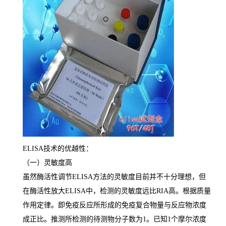
ELISA
技术的优越性：
（一）灵敏度高
虽然酶活性调节
ELISA
方法的灵敏度目前并不十分理想，但
在酶活性放大
ELISA
中，检测的灵敏度远比
RIA
高。根据质量
作用定律。即免疫反应所形成的免疫复合物量与反应物浓度
成正比。推测所检测的待测物分子数为
1
。已知
1
个摩尔浓度