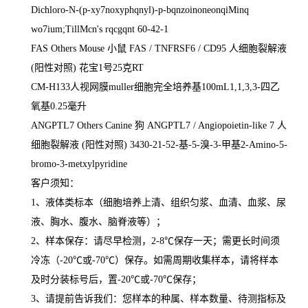
Dichloro-N-(p-xy7noxyphqnyl)-p-bqnzoinoneonqiMinq
wo7ium;TillMcn's rqcgqnt 60-42-1
FAS Others Mouse
小鼠
FAS / TNFRSF6 / CD95
人细胞裂解液
(
阳性对照
)
花宝
1
号
25
克
RT
CM-H133
人视网膜
muller
细胞完全培养基
100mL1,1,3,3-
四乙
氧基
0.25
毫升
ANGPTL7 Others Canine
狗
ANGPTL7 / Angiopoietin-like 7
人
细胞裂解液
(
阳性对照
) 3430-21-52-
基
-5-
溴
-3-
甲基
2-Amino-5-
bromo-3-metxylpyridine
客户须知：
1
、液体类标本（细胞培养上清、组织匀浆、血清、血浆、尿
液、胸水、腹水、脑脊液等）；
2
、样本保存：请尽早检测，
2-8
℃
保存一天；需更长时间须
冷冻（
-20
℃
或
-70
℃
）保存。如需周期收集样本，请将样本
及时分装标号后，置
-20
℃
或
-70
℃
保存；
3
、请提前告诉我们：您样本的种属、样本数量、待测指标及