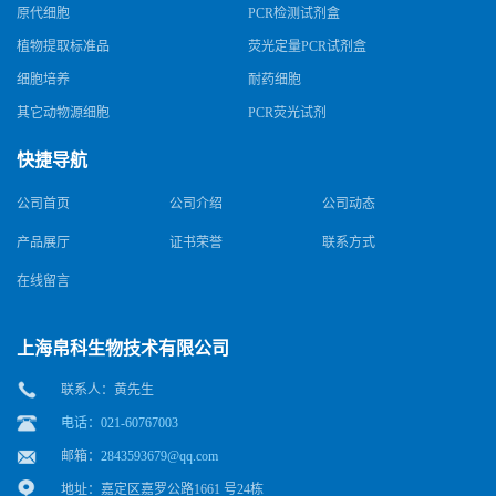
原代细胞
PCR检测试剂盒
植物提取标准品
荧光定量PCR试剂盒
细胞培养
耐药细胞
其它动物源细胞
PCR荧光试剂
快捷导航
公司首页
公司介绍
公司动态
产品展厅
证书荣誉
联系方式
在线留言
上海帛科生物技术有限公司
联系人：黄先生
电话：021-60767003
邮箱：
2843593679@qq.com
地址：嘉定区嘉罗公路1661 号24栋