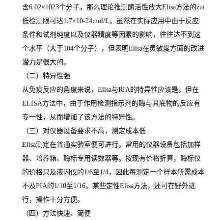
含
6.02×1023
个分子，那么理论推测酶活性放大
Elisa
方法的
zui
低检测限可达
1.7×10-24mol/L
。虽然在实际应用中由于反应
条件和试剂纯度以及仪器精度等因素的影响，往往达不到这
个水平（大于
104
个分子），但表明
Elisa
在灵敏度方面的改进
潜力是很大的。
（二）特异性强
从免疫反应的角度来说，
Elisa
与
RIA
的特异性应该是。但在
ELISA
方法中，由于作用检测指示剂的酶与其底物的反应有
专一性，从而增加了该方法的特异性。
（三）对仪器设备要求不高，测定成本低
Elisa
测定在普通实验室便可进行，常用的仪器设备包括加样
器、培养箱、酶标专用读数器等。按现有价格折算，酶标仪
的价格只及液闪仪的
1/6
至
1/4
，因此每测定一个样本所需成本
不及
PIA
的
1/10
至
1/16
。某些定性
Elisa
方法，还可在野外进
行，操作十分方便。
（四）方法快速、简便