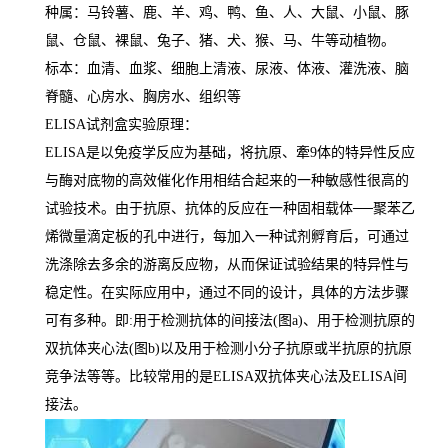
种属：马铃薯、鹿、羊、鸡、鸭、鱼、人、大鼠、小鼠、豚
鼠、仓鼠、裸鼠、兔子、猪、犬、猴、马、牛等动植物。
标本：血清、血浆、细胞上清液、尿液、体液、灌洗液、脑
脊髓、心房水、胸房水、组织等
ELISA
试剂盒实验原理：
ELISA
是以免疫学反应为基础，将抗原、牽
9
体的特异性反应
与酶对底物的高效催化作用相结合起来的一种敏感性很高的
试验技术。由于抗原、抗体的反应在一种固相载体
──
聚苯乙
烯微量滴定板的孔中进行，每加入一种试剂孵育后，可通过
洗涤除去多余的游离反应物，从而保证试验结果的特异性与
稳定性。在实际应用中，通过不同的设计，具体的方法步骤
可有多种。即
:
用于检测抗体的间接法
(
图
a)
、用于检测抗原的
双抗体夹心法
(
图
b)
以及用于检测小分子抗原或半抗原的抗原
竞争法等等。比较常用的是
ELISA
双抗体夹心法及
ELISA
间
接法。