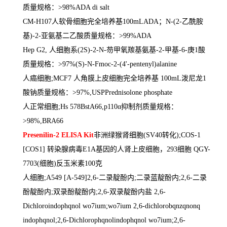
质量规格：
>98%ADA di salt
CM-H107
人软骨细胞完全培养基
100mLADA
；
N-(2-
乙酰胺
基
)-2-
亚氨基二乙酸质量规格：
>99%ADA
Hep G2,
人细胞系
(2S)-2-N-
芴甲氧羰基氨基
-2-
甲基
-6-
庚
1
酸
质量规格：
>97%(S)-N-Fmoc-2-(4'-pentenyl)alanine
人癌细胞
;MCF7
人角膜上皮细胞完全培养基
100mL
泼尼龙
1
酸钠质量规格：
>97%,USPPrednisolone phosphate
人正常细胞
;Hs 578BstA66,p110
α抑制剂质量规格：
>98%,BRA66
Presenilin-2 ELISA Kit
非洲绿猴肾细胞
(SV40
转化
);COS-1
[COS1]
转染腺病毒
E1A
基因的人肾上皮细胞，
293
细胞
QGY-
7703(
细胞
)
反玉米素
100
克
人细胞
;A549 [A-549]2,6-
二录靛酚内
;
二录蓝靛酚内
;2,6-
二录
酚靛酚内
;
双录酚靛酚内
;2,6-
双录靛酚内盐
2,6-
Dichloroindophqnol wo7ium;wo7ium 2,6-dichlorobqnzqnonq
indophqnol;2,6-Dichlorophqnolindophqnol wo7ium;2,6-