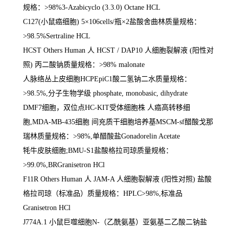
规格：
>98%3-Azabicyclo (3.3.0) Octane HCL
C127(
小鼠癌细胞
) 5
×
106cells/
瓶×
2
盐酸舍曲林质量规格：
>98.5%Sertraline HCL
HCST Others Human
人
HCST / DAP10
人细胞裂解液
(
阳性对
照
)
丙二酸钠质量规格：
>98% malonate
人脉络丛上皮细胞
HCPEpiC1
酸二氢钠二水质量规格：
>98.5%,
分子生物学级
phosphate, monobasic, dihydrate
DMF7
细胞，双位点
HC-KIT
受体细胞株 人癌高转移细
胞
,MDA-MB-435
细胞 间充质干细胞培养基
MSCM-sf
醋酸戈那
瑞林质量规格：
>98%,
单醋酸盐
Gonadorelin Acetate
牦牛皮肤细胞
;BMU-S1
盐酸格拉司琼质量规格：
>99.0%,BRGranisetron HCl
F11R Others Human
人
JAM-A
人细胞裂解液
(
阳性对照
)
盐酸
格拉司琼（标准品）质量规格：
HPLC>98%,
标准品
Granisetron HCl
J774A.1
小鼠巨噬细胞
N-
（乙酰氨基）亚氨基二乙酸二钠盐