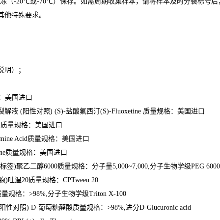
冻（
-20
℃
或
-70
℃
）保存。如需周期收集样本，请将样本及时分装标号后
其他特殊要求。
说明）；
。
：美国进口
裂解液
(
阳性对照
) (S)-
盐酸氟西汀
(S)-Fluoxetine
质量规格：美国进口
e
质量规格：美国进口
mine Acid
质量规格：美国进口
ne
质量规格：美国进口
标签
)
聚乙二醇
6000
质量规格：分子量
5,000~7,000,
分子生物学级
PEG 6000
胞
)
吐温
20
质量规格：
CPTween 20
质量规格：
>98%,
分子生物学级
Triton X-100
阳性对照
) D-
葡萄糖醛酸质量规格：
>98%,
进分
D-Glucuronic acid