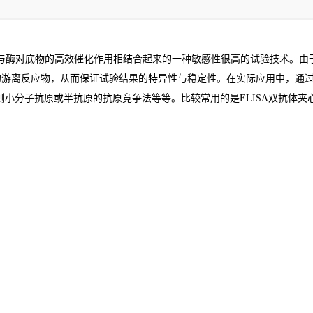
与酶对底物的高效催化作用相结合起来的一种敏感性很高的试验技术。由
的游离反应物，从而保证试验结果的特异性与稳定性。在实际应用中，通
测小分子抗原或半抗原的抗原竞争法等等。比较常用的是
ELISA
双抗体夹