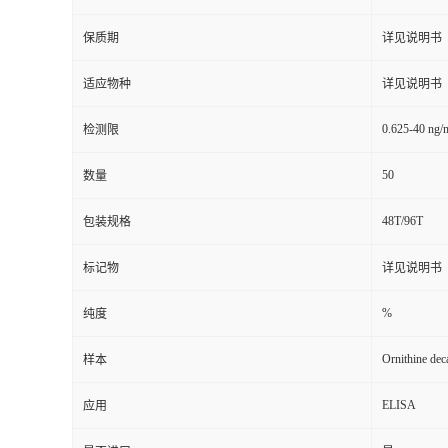
保质期
详见说明书
适应物种
详见说明书
0.625-40 ng/
检测限
50
数量
48T/96T
包装规格
标记物
详见说明书
%
纯度
Ornithine de
样本
ELISA
应用