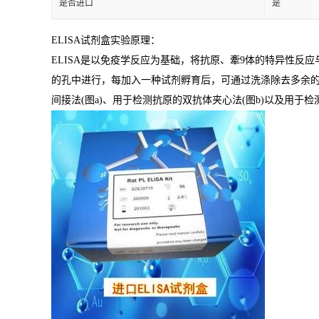
是否进口
是
ELISA
试剂盒实验原理：
ELISA
是以免疫学反应为基础，将抗原、牽
9
体的特异性反应
的孔中进行，每加入一种试剂孵育后，可通过洗涤除去多余
间接法
(
图
a)
、用于检测抗原的双抗体夹心法
(
图
b)
以及用于检