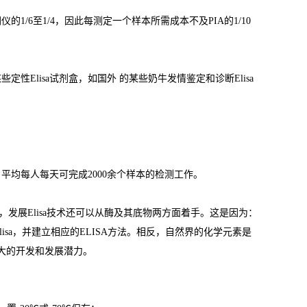
闪仪的
1/6
至
1/4
，因此每测定一个样本所需成本不及
PIA
的
1/10
某些定性
Elisa
试剂盒，如国外 的某些奶牛发情鉴定和诊断
Elisa
，平均每人每天可完成
2000
余个样本的检测工作。
，发展
Elisa
技术还可以从酶及其底物两方面着手。这是因为：
lisa
，并建立相应的
ELISA
方法。相反，自然界的化学元素是
大的开发和发展潜力。