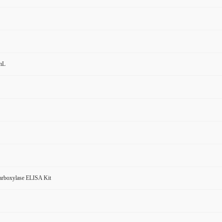
mL
carboxylase ELISA Kit