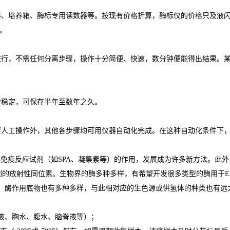
器、培养箱、酶标专用读数器等。按现有价格折算，酶标仪的价格只及液
。
进行，不需任何分离步骤，操作十分简便、快速，数分钟便能得出结果。
对稳定，可保存半年至数年之久。
要人工操作外，其他各步骤均可用仪器自动化完成。在这种自动化条件下
非免疫反应试剂（如
SPA
、凝集素等）的作用，发展成为许多新方法。此外
剂的放射性同位素。生物界的酶多种多样，有希望开发很多类型的酶用于
E
，酶作用底物也有多种多样，与此相对应的生色源或供氢体的种类也有远
液、胸水、腹水、脑脊液等）；