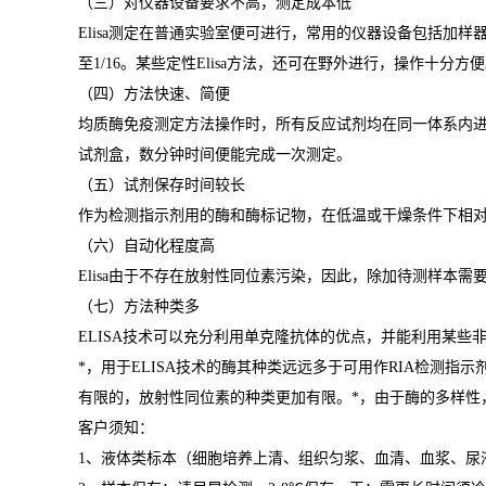
（三）对仪器设备要求不高，测定成本低
Elisa
测定在普通实验室便可进行，常用的仪器设备包括加样
至
1/16
。某些定性
Elisa
方法，还可在野外进行，操作十分方便
（四）方法快速、简便
均质酶免疫测定方法操作时，所有反应试剂均在同一体系内
试剂盒，数分钟时间便能完成一次测定。
（五）试剂保存时间较长
作为检测指示剂用的酶和酶标记物，在低温或干燥条件下相
（六）自动化程度高
Elisa
由于不存在放射性同位素污染，因此，除加待测样本需
（七）方法种类多
ELISA
技术可以充分利用单克隆抗体的优点，并能利用某些
*
，用于
ELISA
技术的酶其种类远远多于可用作
RIA
检测指示
有限的，放射性同位素的种类更加有限。
*
，由于酶的多样性
客户须知：
1
、液体类标本（细胞培养上清、组织匀浆、血清、血浆、尿