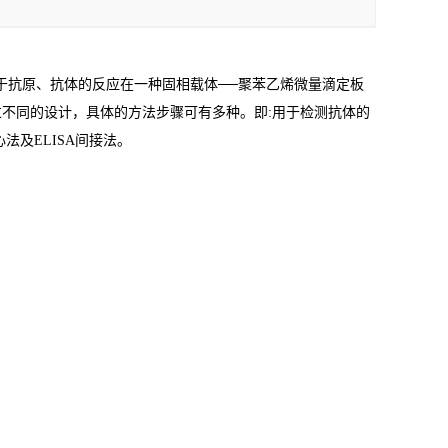
于抗原、抗体的反应在一种固相载体
──
聚苯乙烯微量滴定板
过不同的设计，具体的方法步骤可有多种。即
:
用于检测抗体的
心法及
ELISA
间接法。