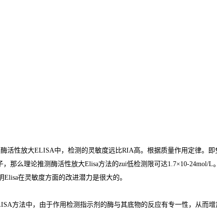
在酶活性放大
ELISA
中，检测的灵敏度远比
RIA
高。根据质量作用定律。即
子，那么理论推测酶活性放大
Elisa
方法的
zui
低检测限可达
1.7×10-24mol/L
明
Elisa
在灵敏度方面的改进潜力是很大的。
LISA
方法中，由于作用检测指示剂的酶与其底物的反应有专一性，从而增