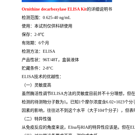
Ornithine decarboxylase ELISA Kit
的详细说明书
检测范围：
0.625-40 ng/mL
使用：本试剂仅供科研使用
保存：
2-8
℃
有效期：
6
个月
检测方法：
ELISA
产品性状：
96T/48T
，盒装液体
贮藏条件：
2-8°C
ELISA
技术的优越性：
（一）灵敏度高
虽然酶活性调节
ELISA
方法的灵敏度目前并不十分理想，但
检测的待测物分子数为
1
。已知
1
个摩尔浓度含
6.02×1023
个分
因素的影响，往往达不到这个水平（大于
104
个分子），但表
（二）特异性强
从免疫反应的角度来说，
Elisa
与
RIA
的特异性应该是。但在
E