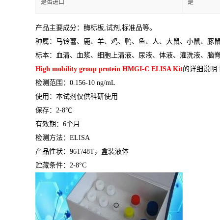
是否进口
是
产品主要成分：酶标板
,
试剂
,
标准品等。
种属：马铃薯、鹿、羊、鸡、鸭、鱼、人、大鼠、小鼠、豚
标本：血清、血浆、细胞上清液、尿液、体液、灌洗液、脑
High mobility group protein HMGI-C ELISA Kit
的详细说明
检测范围：
0.156-10 ng/mL
使用：本试剂仅供科研使用
保存：
2-8
℃
有效期：
6
个月
检测方法：
ELISA
产品性状：
96T/48T
，盒装液体
贮藏条件：
2-8°C