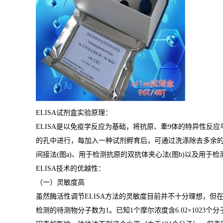
ELISA
试剂盒实验原理：
ELISA
是以免疫学反应为基础，将抗原、牽
9
体的特异性反应
的孔中进行，每加入一种试剂孵育后，可通过洗涤除去多余
间接法
(
图
a)
、用于检测抗原的双抗体夹心法
(
图
b)
以及用于检
ELISA
技术的优越性：
（一）灵敏度高
虽然酶活性调节
ELISA
方法的灵敏度目前并不十分理想，但
检测的待测物分子数为
1
。已知
1
个摩尔浓度含
6.02×1023
个分