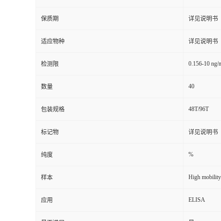
保质期
详见说明书
适应物种
详见说明书
0.156-10 ng/
检测限
40
数量
48T/96T
包装规格
标记物
详见说明书
%
纯度
High mobilit
样本
ELISA
应用