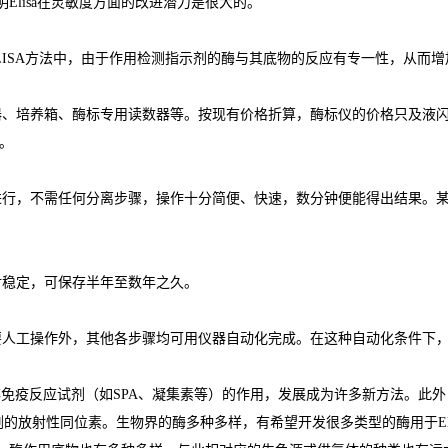
明
Elisa
在灵敏度方面的改进潜力是很大的。
LISA
方法中，由于作用检测指示剂的酶与其底物的反应有专一性，从而增
器、培养箱、酶标专用读数器等。按现有价格折算，酶标仪的价格只及液
。
进行，不需任何分离步骤，操作十分简便、快速，数分钟便能得出结果。
对稳定，可保存半年至数年之久。
要人工操作外，其他各步骤均可用仪器自动化完成。在这种自动化条件下
非免疫反应试剂（如
SPA
、凝集素等）的作用，发展成为许多新方法。此外
剂的放射性同位素。生物界的酶多种多样，有希望开发很多类型的酶用于
E