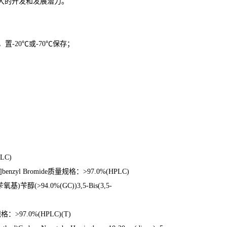
大的开发和发展潜力。
，置
-20
℃
或
-70
℃
保存；
PLC)
]benzyl Bromide
质量规格：
>97.0%(HPLC)
苄氧基
)
苄醇
(>94.0%(GC))3,5-Bis(3,5-
规格：
>97.0%(HPLC)(T)