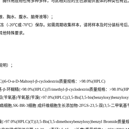
，酶作用底物也有多种多样，与此相对应的生色源或供氢体的种类也有远
液、胸水、腹水、脑脊液等）；
冻（
-20
℃
或
-70
℃
）保存。如需周期收集样本，请将样本及时分装标号后
其他特殊要求。
说明）；
。
))6-O-
α
-D-Maltosyl-
β
-cyclodextrin
质量规格：
>98.0%(HPLC)
基
-
β
-
环糊精
(>98.0%(HPLC))Trimethyl-
β
-cyclodextrin
质量规格：
>98.0%(H
双
(
苄氧基
)
苄氧基
]
苄溴
(>97.0%(HPLC))3,5-Bis[3,5-bis(benzyloxy)benzyloxy
人癌细胞
,SK-BR-3
细胞 成纤维细胞生长添加物
-2FGS-23,5-
双
(3,5-
二甲氧基
溴
(>97.0%(HPLC)(T))3,5-Bis(3,5-dimethoxybenzyloxy)benzyl Bromide
质量