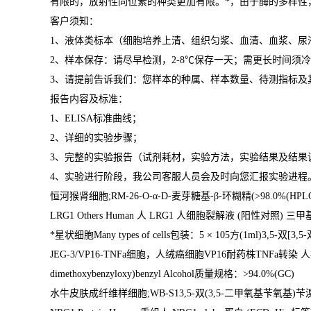
有限的，放射性同位素的种类更加有限。
*
，由于酶的多样性
客户须知：
1
、液体类标本（细胞培养上清、组织匀浆、血清、血浆、尿
2
、样本保存：请尽早检测，
2-8
℃
保存一天；需更长时间须冷
3
、请提前告诉我们：您样本的种属、样本数量、待测指标及
报告内容及标准：
1
、
ELISA
标准曲线；
2
、详细的实验步骤；
3
、完整的实验报告（试剂耗材，实验方法，实验结果及结果
4
、实验进行阶段，我公司客服人员会及时向您汇报实验进程
恒河猴肾细胞
;RM-26-O-
α
-D-
麦芽糖基
-
β
-
环糊精
(>98.0%(HPLC
LRG1 Others Human
人
LRG1
人细胞裂解液
(
阳性对照
)
三甲
*星状细胞
Many types of cells
包装：
5
×
105
方
(1ml)3,5-
双
[3,5-
JEG-3/VP16-TNFa
细胞，人绒癌细胞
VP16
耐药株
TNFa
转染 
dimethoxybenzyloxy)benzyl Alcohol
质量规格：
>94.0%(GC)
水牛皮肤成纤维样细胞
;WB-S13,5-
双
(3,5-
二甲氧基苄氧基
)
苄