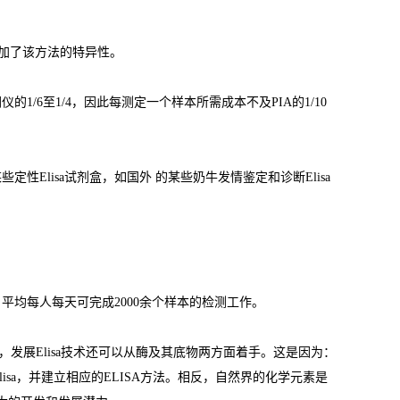
加了该方法的特异性。
闪仪的
1/6
至
1/4
，因此每测定一个样本所需成本不及
PIA
的
1/10
某些定性
Elisa
试剂盒，如国外 的某些奶牛发情鉴定和诊断
Elisa
，平均每人每天可完成
2000
余个样本的检测工作。
，发展
Elisa
技术还可以从酶及其底物两方面着手。这是因为：
lisa
，并建立相应的
ELISA
方法。相反，自然界的化学元素是