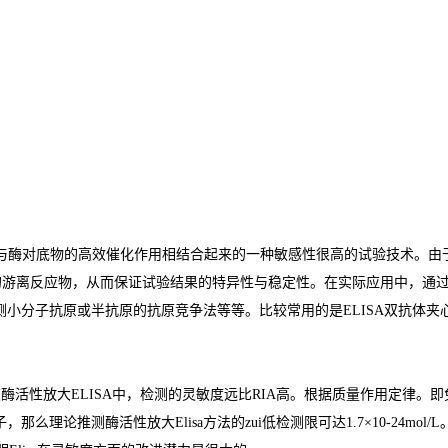
与酶对底物的高效催化作用相结合起来的一种敏感性很高的试验技术。由
的游离反应物，从而保证试验结果的特异性与稳定性。在实际应用中，通
测小分子抗原或半抗原的抗原竞争法等等。比较常用的是
ELISA
双抗体夹
在酶活性放大
ELISA
中，检测的灵敏度远比
RIA
高。根据质量作用定律。即
子，那么理论推测酶活性放大
Elisa
方法的
zui
低检测限可达
1.7×10-24mol/L