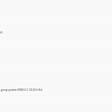
mL
y group protein HMGI-C ELISA Kit