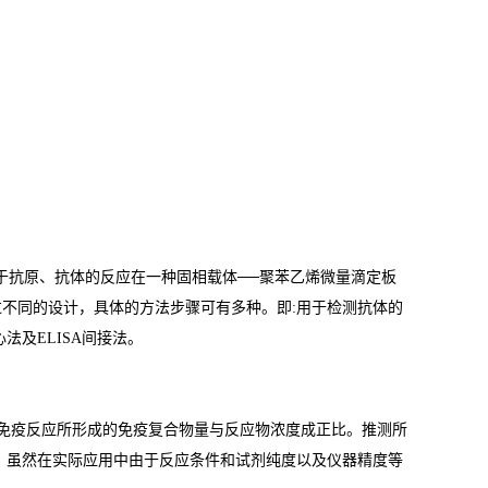
于抗原、抗体的反应在一种固相载体
──
聚苯乙烯微量滴定板
过不同的设计，具体的方法步骤可有多种。即
:
用于检测抗体的
心法及
ELISA
间接法。
免疫反应所形成的免疫复合物量与反应物浓度成正比。推测所
。虽然在实际应用中由于反应条件和试剂纯度以及仪器精度等