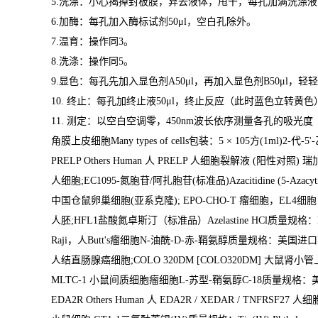
5.
洗涤：小心揭掉封板膜，弃去液体，甩干，每孔加满洗涤液
6.
加酶：每孔加入酶标试剂
50μl
，空白孔除外。
7.
温育：操作同
3
。
8.
洗涤：操作同
5
。
9.
显色：每孔先加入显色剂
A50μl
，再加入显色剂
B50μl
，轻轻
10.
终止：每孔加终止液
50μl
，终止反应（此时蓝色立转黄色
11.
测定：以空白空调零，
450nm
波长依序测量各孔的吸光度
角膜上皮细胞
Many types of cells
包装：
5
×
105
方
(1ml)2-
代
-5'-
PRELP Others Human
人
PRELP
人细胞裂解液
(
阳性对照
)
瑞
人细胞
;EC1095-
氮胞苷
/
阿扎胞苷
(
标准品
)Azacitidine (5-Azacyt
中国仓鼠卵巢细胞
(
亚系克隆
); EPO-CHO-T
瘤细胞，
EL4
细
人胚
;HFL1
盐酸氮卓斯汀（标准品）
Azelastine HCl
质量规格：
Raji
，人
Butt's
瘤细胞
N-
油酰
-D-
赤
-
鞘氨醇质量规格：美国进口
人结直肠腺癌细胞
;COLO 320DM [COLO320DM]
大鼠肾小管
MLTC-1
小鼠间质细胞瘤细胞
L-
苏型
-
鞘氨醇
C-18
质量规格：
EDA2R Others Human
人
EDA2R / XEDAR / TNFRSF27
人细