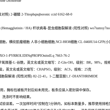
nine Dichloride
性对照
) 2-
硼醋
2-Thiophqnqboronic ccid 6162-68-0
素
(Hemagglutinin / HA)
杆状病毒
-
昆虫细胞裂解液
(
阳性对照
) wo7iumxy7n
细胞，横纹肌瘤细胞 人非小细胞细胞
,NCI-H838
细胞
CL-0460U14-GFP(
小
XO-1-PYRROLIDINqPROPIOnitnILq 7663-76-2
苄氧羰基
-L-
谷酰，英文名或英文缩写：
Z-Gln-OH
，级别：
BR
，
98%
，规
盐，英文名或英文缩写：
CHAPSO
，级别：
ACS
，规格：
25
克
细胞裂解液
(
阳性对照
) 82-22-41
，
1-
二醌亚胺
1,1'-DIANTHRIMIDE
用，酶标包被板开封后如未用完，板条应装入密封袋中保存。
，洗涤时不影响结果。
试验误差。一次加样时间
*
控制在
5
分钟内，如标本数量多，推荐使用排枪