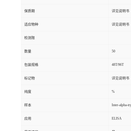
保质期
详见说明书
适应物种
详见说明书
检测限
50
数量
48T/96T
包装规格
标记物
详见说明书
%
纯度
Inter-alpha-t
样本
ELISA
应用