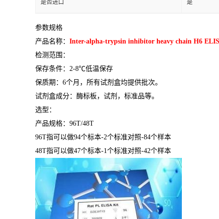
是否进口
是
参数规格
产品名称：
Inter-alpha-trypsin inhibitor heavy chain H6 ELI
检测范围：
保存条件：
2-8
℃
低温保存
保质期：
6
个月，所有试剂盒均提供批次。
试剂盒成分：酶标板，试剂，标准品等。
选型：
产品规格：
96T/48T
96T
指可以做
94
个标本
-2
个标准对照
-84
个样本
48T
指可以做
47
个标本
-1
个标准对照
-42
个样本