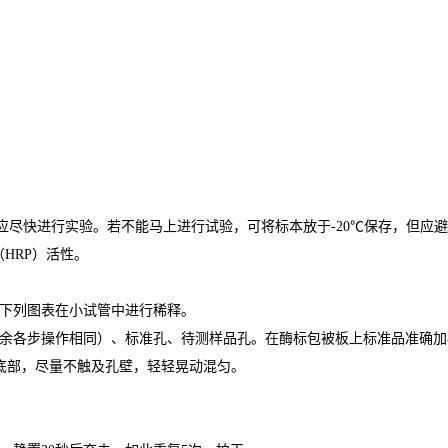
应尽快进行实验。若不能马上进行试验，可将标本放于
-20
℃
保存，但应避
（
HRP
）活性。
下列图表在小试管中进行稀释。
余各步操作相同）、标准孔、待测样品孔。在酶标包被板上标准品准确加
底部，尽量不触及孔壁，轻轻晃动混匀。