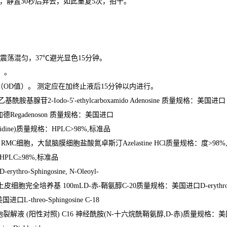
，静置
30
秒后弃去，如此重复
5
次，拍干。
震荡混匀，
37
℃
避光显色
15
分钟。
）。
（
OD
值）。 测定应在加终止液后
15
分钟以内进行。
乙基酰胺基腺苷
2-Iodo-5'-ethylcarboxamido Adenosine
质量规格：美国进口
加德
Regadenoson
质量规格：美国进口
idine)
质量规格：
HPLC>98%,
标准品
胞
RMC
细胞，大鼠脑膜细胞盐酸氮卓斯汀
Azelastine HCl
质量规格：度
>98%
HPLC
≥
98%,
标准品
D-erythro-Sphingosine, N-Oleoyl-
上皮细胞完全培养基
100mLD-
赤
-
鞘氨醇
C-20
质量规格：美国进口
D-erythr
美国进口
L-threo-Sphingosine C-18
胞裂解液
(
阳性对照
) C16
神经酰胺
(N-
十六烷酰鞘氨醇
,D-
赤
)
质量规格：美