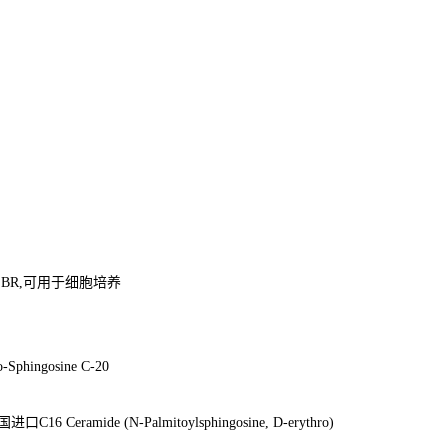
,BR,
可用于细胞培养
o-Sphingosine C-20
国进口
C16 Ceramide (N-Palmitoylsphingosine, D-erythro)