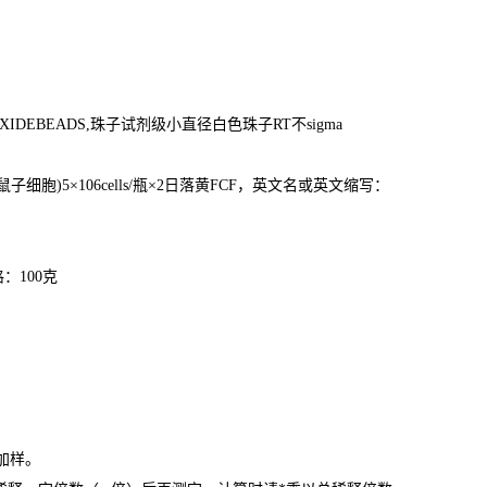
oXIDEBEADS,
珠子试剂级小直径白色珠子
RT
不
sigma
鼠子细胞
)5
×
106cells/
瓶×
2
日落黄
FCF
，英文名或英文缩写：
格：
100
克
加样。