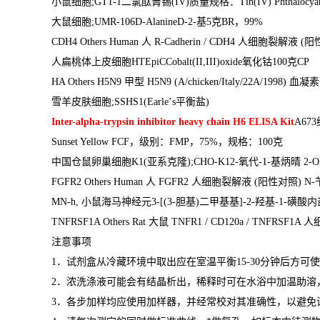
小鼠细胞
;GT1-1
二氯酞菁锡
(IV)
质量规格：
Tin(IV) Phthalocya
大鼠细胞
;UMR-106D-AlanineD-2-
基
5
克
BR
，
99%
CDH4 Others Human
人
R-Cadherin / CDH4
人细胞裂解液
(
阳
人扁桃体上皮细胞
HTEpiCCobalt(II,III)oxide
氧化钴
100
克
CP
HA Others H5N9
甲型
H5N9 (A/chicken/Italy/22A/1998)
血凝
雪羊皮肤细胞
;SSHS1(Earle
’
s
平衡盐
)
Inter-alpha-trypsin inhibitor heavy chain H6 ELISA Kit
A673
Sunset Yellow FCF
，级别：
FMP
，
75%
，规格：
100
克
中国仓鼠卵巢细胞
K1(
亚系克隆
);CHO-K12-
氧代
-1-
基炳晴
2-O
FGFR2 Others Human
人
FGFR2
人细胞裂解液
(
阳性对照
) N-
MN-h,
小鼠海马神经元
3-[(3-
胆基
)
二甲基基
]-2-
羟基
-1-
磺酸内
TNFRSF1A Others Rat
大鼠
TNFR1 / CD120a / TNFRSF1A
人
注意事项
1
．试剂盒从冷藏环境中取出应在室温平衡
15-30
分钟后方可使
2
．浓洗涤液可能会有结晶析出，稀释时可在水浴中加温助溶
3
．各步加样均应使用加样器，并经常校对其准确性，以避免