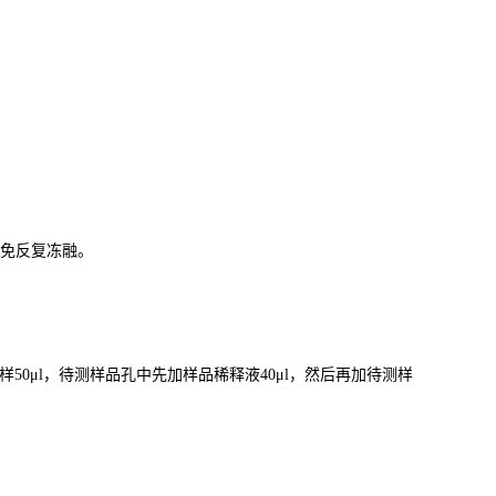
免反复冻融。
样
50μl
，待测样品孔中先加样品稀释液
40μl
，然后再加待测样