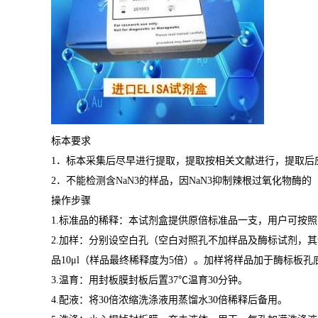
标本要求
1
．标本采集后尽早进行提取，提取按相关文献进行，提取后
2
．不能检测含
NaN3
的样品，因
NaN3
抑制辣根过氧化物酶的
操作步骤
1.
标准品的稀释：本试剂盒提供原倍标准品一支，用户可按照
2.
加样：分别设空白孔（空白对照孔不加样品及酶标试剂，其
品
10μl
（样品最终稀释度为
5
倍）。加样将样品加于酶标板孔
3.
温育：用封板膜封板后置
37
℃
温育
30
分钟。
4.
配液：将
30
倍浓缩洗涤液用蒸馏水
30
倍稀释后备用。