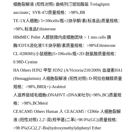
细胞裂解液
(
阳性对照
)
曲格列汀琥珀酸盐
Trelagliptin
succinate
；
SYR-472
质量规格：
>98%,BR
TE-13(
人细胞
) 5
×
106cells/
瓶×
2
炔孕酮
/
素
(
标准品
)
质量规格：
>98%,
标准品
Ethisterone
HBdMEC Pellet
人膀胱微内皮细胞团块
> 1 mio.cells
胰
酶
/EDTA
消化液
T/E
炔孕酮
/
素质量规格：
>98%Ethisterone
CL-0286M1(
小鼠细胞
)5
×
106cells/
瓶×
2D-
胱氨酸质量规格：
0.98D-Cystine
HA Others H3N2
甲型
H3N2 (A/Victoria/210/2009)
血凝素
HA1
(Hemagglutinin)
人细胞裂解液
(
阳性对照
) D-
阿拉伯糖醇质量
规格：
>98%,BRD(+)-Arabitol
人滋养层绒毛细胞
cDNAHVT cDNA
米吐尔
(>98%,BC)
质量规
格：
>98%,BCMetol
CEACAM5 Others Human
人
CEACAM5 / CD66e
人细胞裂解
液
(
阳性对照
) 2,2'-
双
(
羟甲基
)
二苯
(>98.0%(GC))
质量规格：
>98.0%(GC)2,2'-Bis(hydroxymethyl)diphenyl Ether