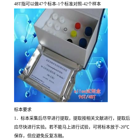
48T
指可以做
47
个标本
-1
个标准对照
-42
个样本
标本要求
1
．标本采集后尽早进行提取，提取按相关文献进行，提取后
应尽快进行实验。若不能马上进行试验，可将标本放于
-20
℃
保存，但应避免反复冻融。