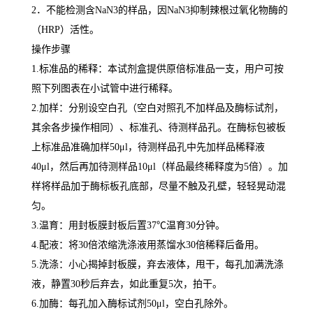
2
．不能检测含
NaN3
的样品，因
NaN3
抑制辣根过氧化物酶的
（
HRP
）活性。
操作步骤
1.
标准品的稀释：本试剂盒提供原倍标准品一支，用户可按
照下列图表在小试管中进行稀释。
2.
加样：分别设空白孔（空白对照孔不加样品及酶标试剂，
其余各步操作相同）、标准孔、待测样品孔。在酶标包被板
上标准品准确加样
50μl
，待测样品孔中先加样品稀释液
40μl
，然后再加待测样品
10μl
（样品最终稀释度为
5
倍）。加
样将样品加于酶标板孔底部，尽量不触及孔壁，轻轻晃动混
匀。
3.
温育：用封板膜封板后置
37
℃
温育
30
分钟。
4.
配液：将
30
倍浓缩洗涤液用蒸馏水
30
倍稀释后备用。
5.
洗涤：小心揭掉封板膜，弃去液体，甩干，每孔加满洗涤
液，静置
30
秒后弃去，如此重复
5
次，拍干。
6.
加酶：每孔加入酶标试剂
50μl
，空白孔除外。