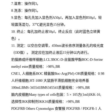
7.
温育：操作同
3
。
8.
洗涤：操作同
5
。
9.
显色：每孔先加入显色剂
A50μl
，再加入显色剂
B50μl
，轻
轻震荡混匀，
37
℃
避光显色
15
分钟。
10.
终止：每孔加终止液
50μl
，终止反应（此时蓝色立转黄
色）。
11.
测定：以空白空调零，
450nm
波长依序测量各孔的吸光度
（
OD
值）。 测定应在加终止液后
15
分钟以内进行。
豹猫肺成纤维样细胞
;LCL3BOC-D-
丝氨酸甲酯
BOC-D-Serine
methyl ester
质量规格：
>98%,BR
CNE1,
人细胞系
BOC
精氨酸
Boc-Arg(Pbf)-OH
质量规格：
0.98
人纤维细胞
;HT-1080
大鼠肠平滑肌细胞完全培养基
100mLBMS-345541BMS345541
质量规格：
>98%,BR
脑内皮细胞
Many types of cells
包装：
5
×
105
方
(1ml)IKK-16,
选择性
IKK
抑制剂
IKK16
质量规格：
>98%,BR
PDGFRB Others Cynomolgus
食蟹猴
PDGFRB / PDGFR-1
人