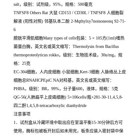
salt
，级别：试剂级，
95%
，规格：
500
毫克
TNFSF8 Others Rat
大鼠
CD153 / CD30L / TNFSF8
人细胞裂
解液
(
阳性对照
)
邻基队本二酚
2-Mqthylxy7noinoneonq 92-71-
6
膀胱平滑肌细胞
Many types of cells
包装：
5
×
105
方
(1ml)
嗜热
菌蛋白酶，英文名或英文缩写：
Thermolysin from Bacillus
thermoproteolyticus rokko
，级别：生物技术级，
30u/mg
，规
格：
25
克
EC-304
细胞，人内皮细胞 小鼠细胞
,Kert-3
细胞 人脉络丛上皮
细胞总
RNAHCPEpiC NA
对羟基，英文名或英文缩写：
PHBA
，级别：
BR
，
99%
，分子量
600
，液体，规格：
5
克
QG-56(
人肺扁平上皮癌细胞
) 5
×
106cells/
瓶×
281-30-11,4,5,8-
四二酐
1,4,5,8-tetracarboxylic dianhydride
注意事项
1
．试剂盒从冷藏环境中取出应在室温平衡
15-30
分钟后方可
使用，酶标包被板开封后如未用完，板条应装入密封袋中保