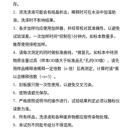
存。
2
．浓洗涤液可能会有结晶析出，稀释时可在水浴中加温助
溶，洗涤时不影响结果。
3
．各步加样均应使用加样器，并经常校对其准确性，以避免
试验误差。一次加样时间
*
控制在
5
分钟内，如标本数量多，
推荐使用排枪加样。
4
．请每次测定的同时做标准曲线，
*
做复孔。如标本中待测
物质含量过高（样本
OD
值大于标准品孔
*
孔的
OD
值），请先
用样品稀释液稀释一定倍数（
n
倍）后再测定，计算时请
*
乘
以总稀释倍数（
×n×5
）。
5
．封板膜只限一次性使用，以避免交叉污染。
6
．底物请避光保存。
7
．严格按照说明书的操作进行，试验结果判定必须以酶标仪
读数为准。
8
．所有样品，洗涤液和各种废弃物都应按传染物处理。
9
．本试剂不同批号组分不得混用。