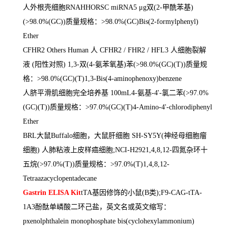
人外根壳细胞
RNAHHORSC miRNA5
μ
g
双
(2-
甲酰苯基
)
(>98.0%(GC))
质量规格：
>98.0%(GC)Bis(2-formylphenyl)
Ether
CFHR2 Others Human
人
CFHR2 / FHR2 / HFL3
人细胞裂解
液
(
阳性对照
) 1,3-
双
(4-
氨苯氧基
)
苯
(>98.0%(GC)(T))
质量规
格：
>98.0%(GC)(T)1,3-Bis(4-aminophenoxy)benzene
人脐平滑肌细胞完全培养基
100mL4-
氨基
-4'-
氯二苯
(>97.0%
(GC)(T))
质量规格：
>97.0%(GC)(T)4-Amino-4'-chlorodiphenyl
Ether
BRL
大鼠
Buffalo
细胞，大鼠肝细胞
SH-SY5Y(
神经母细胞瘤
细胞
)
人肺粘液上皮样癌细胞
;NCI-H2921,4,8,12-
四氮杂环十
五烷
(>97.0%(T))
质量规格：
>97.0%(T)1,4,8,12-
Tetraazacyclopentadecane
Gastrin ELISA Kit
tTA
基因修饰的小鼠
(B
类
);F9-CAG-tTA-
1A3
酚酞单嶙酸二环己盐，英文名或英文缩写：
pxenolphthalein monophosphate bis(cyclohexylammonium)