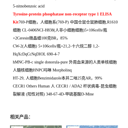
5-nitnobenzoic acid
Tyrosine-protein phosphatase non-receptor type 1 ELISA
Kit
769-P
细胞，人细胞系
(769-P)
中国仓鼠仓鼠肺细胞
,R1610
细胞
CL-0406NCI-H838(
人非小细胞细胞
)5
×
106cells/
瓶
×
2Ceresin
微晶蜡
100
克
BR
，
85%
CW-2(
人细胞
) 5
×
106cells/
瓶×
21,2-
十六烷二醇
1,2-
HqXcDqCcNqDIOL 690-4-7
hMNC-PB-c single donorula-pure
外周血来源的人类单核细胞
人髓核细胞
HNPC
吗啉
Morpholinq
HT-29,
人细胞
Benzimidazole
本并二唑
25
克
AR
，
99%
CECR1 Others Human
人
CECR1 / ADA2
杆状病毒
-
昆虫细胞
裂解液
(
阳性对照
) 348-67-4D-
甲硫基酸
D-Mine
相关产品：