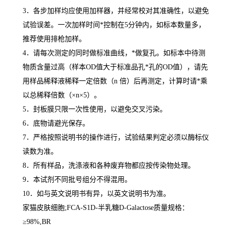
3
．各步加样均应使用加样器，并经常校对其准确性，以避免
试验误差。一次加样时间
*
控制在
5
分钟内，如标本数量多，
推荐使用排枪加样。
4
．请每次测定的同时做标准曲线，
*
做复孔。如标本中待测
物质含量过高（样本
OD
值大于标准品孔
*
孔的
OD
值），请先
用样品稀释液稀释一定倍数（
n
倍）后再测定，计算时请
*
乘
以总稀释倍数（
×n×5
）。
5
．封板膜只限一次性使用，以避免交叉污染。
6
．底物请避光保存。
7
．严格按照说明书的操作进行，试验结果判定必须以酶标仪
读数为准。
8
．所有样品，洗涤液和各种废弃物都应按传染物处理。
9
．本试剂不同批号组分不得混用。
10
．如与英文说明书有异，以英文说明书为准。
家猫皮肤细胞
;FCA-S1D-
半乳糖
D-Galactose
质量规格：
≥
98%,BR