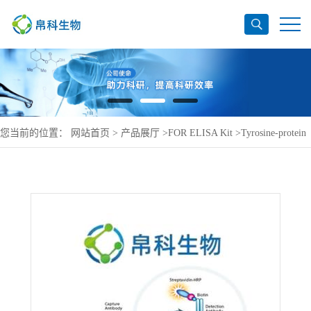
您当前的位置：
网站首页
>
产品展厅
>
FOR ELISA Kit
>
Tyrosine-protein
phosphatase non-receptor type 1 ELISA Kit