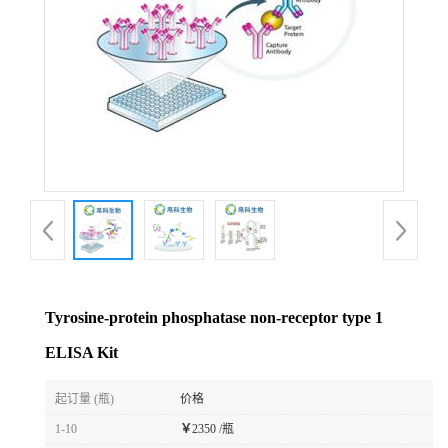
Tyrosine-protein phosphatase non-receptor type 1
ELISA Kit
起订量 (瓶)
价格
1-10
￥
2350 /瓶