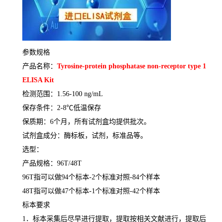
参数规格
产品名称：
Tyrosine-protein phosphatase non-receptor type 1
ELISA Kit
检测范围：
1.56-100 ng/mL
保存条件：
2-8
℃
低温保存
保质期：
6
个月，所有试剂盒均提供批次。
试剂盒成分：酶标板，试剂，标准品等。
选型：
产品规格：
96T/48T
96T
指可以做
94
个标本
-2
个标准对照
-84
个样本
48T
指可以做
47
个标本
-1
个标准对照
-42
个样本
标本要求
1
．标本采集后尽早进行提取，提取按相关文献进行，提取后