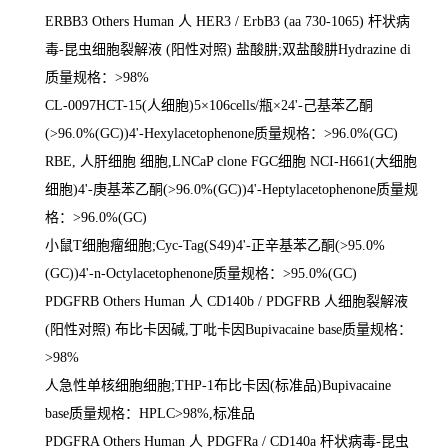
ERBB3 Others Human
人
HER3 / ErbB3 (aa 730-1065)
杆状病
毒
-
昆虫细胞裂解液
(
阳性对照
)
盐酸肼
;
双盐酸肼
Hydrazine di
质量规格：
>98%
CL-0097HCT-15(
人细胞
)5
×
106cells/
瓶×
24'-
己基苯乙酮
(>96.0%(GC))4'-Hexylacetophenone
质量规格：
>96.0%(GC)
RBE,
人肝细胞 细胞
,LNCaP clone FGC
细胞
NCI-H661(
大细胞
细胞
)4'-
庚基苯乙酮
(>96.0%(GC))4'-Heptylacetophenone
质量规
格：
>96.0%(GC)
小鼠
T
细胞瘤细胞
;Cyc-Tag(S49)4'-
正辛基苯乙酮
(>95.0%
(GC))4'-n-Octylacetophenone
质量规格：
>95.0%(GC)
PDGFRB Others Human
人
CD140b / PDGFRB
人细胞裂解液
(
阳性对照
)
布比卡因碱
,
丁吡卡因
Bupivacaine base
质量规格：
>98%
人急性单核细胞细胞
;THP-1
布比卡因
(
标准品
)Bupivacaine
base
质量规格：
HPLC>98%,
标准品
PDGFRA Others Human
人
PDGFRa / CD140a
杆状病毒
-
昆虫