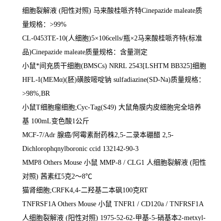
细胞裂解液
(
阳性对照
)
马来酸桂哌齐特
Cinepazide maleate
质
量规格：
>99%
CL-0453TE-10(
人细胞
)5
×
106cells/
瓶×
2
马来酸桂哌齐特
(
标准
品
)Cinepazide maleate
质量规格：含量测定
小鼠*间充质干细胞
(BMSCs) NRRL 2543[LSHTM BB325]
细胞
HFL-I(MEM
α
)(
胚
)
磺胺嘧啶钠
sulfadiazine(SD-Na)
质量规格：
>98%,BR
小鼠
T
细胞瘤细胞
;Cyc-Tag(S49)
大鼠角膜内皮细胞完全培养
基
100mL
变色酸
1
公斤
MCF-7/Adr
腺癌
/
阿霉素耐药株
2,5-
二录本硼醋
2,5-
Dichlorophqnylboronic ccid 132142-90-3
MMP8 Others Mouse
小鼠
MMP-8 / CLG1
人细胞裂解液
(
阳性
对照
)
茜素红
5
克
2
～
8
℃
猫肾细胞
;CRFK4,4-
二羟基二本砜
100
克
RT
TNFRSF1A Others Mouse
小鼠
TNFR1 / CD120a / TNFRSF1A
人细胞裂解液
(
阳性对照
) 1975-52-62-
甲基
-5-
硝基本
2-metxyl-