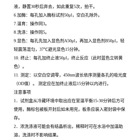
液，静置
30
秒后弃去，如此重复
5
次，拍干。
6.
加酶：每孔加入酶标试剂
50μl
，空白孔除外。
7.
温育：操作同
3
。
8.
洗涤：操作同
5
。
9.
显色：每孔先加入显色剂
A50μl
，再加入显色剂
B50μl
，轻
轻震荡混匀，
37
℃
避光显色
15
分钟。
10.
终止：每孔加终止液
50μl
，终止反应（此时蓝色立转黄
色）。
11.
测定：以空白空调零，
450nm
波长依序测量各孔的吸光度
（
OD
值）。 测定应在加终止液后
15
分钟以内进行。
注意事项
1
．试剂盒从冷藏环境中取出应在室温平衡
15-30
分钟后方可
使用，酶标包被板开封后如未用完，板条应装入密封袋中保
存。
2
．浓洗涤液可能会有结晶析出，稀释时可在水浴中加温助
溶，洗涤时不影响结果。