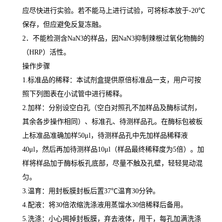
应尽快进行实验。若不能马上进行试验，可将标本放于
-20
℃
保存，但应避免反复冻融。
2
．不能检测含
NaN3
的样品，因
NaN3
抑制辣根过氧化物酶的
（
HRP
）活性。
操作步骤
1.
标准品的稀释：本试剂盒提供原倍标准品一支，用户可按
照下列图表在小试管中进行稀释。
2.
加样：分别设空白孔（空白对照孔不加样品及酶标试剂，
其余各步操作相同）、标准孔、待测样品孔。在酶标包被板
上标准品准确加样
50μl
，待测样品孔中先加样品稀释液
40μl
，然后再加待测样品
10μl
（样品最终稀释度为
5
倍）。加
样将样品加于酶标板孔底部，尽量不触及孔壁，轻轻晃动混
匀。
3.
温育：用封板膜封板后置
37
℃
温育
30
分钟。
4.
配液：将
30
倍浓缩洗涤液用蒸馏水
30
倍稀释后备用。
5.
洗涤：小心揭掉封板膜，弃去液体，甩干，每孔加满洗涤