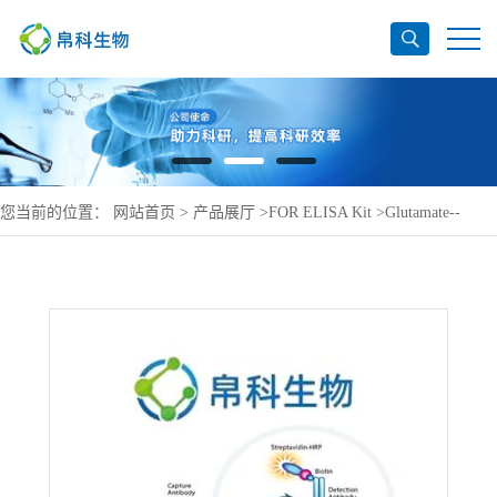
您当前的位置：
网站首页
>
产品展厅
>
FOR ELISA Kit
>
Glutamate--
cysteine ligase catalytic subunit ELISA Kit