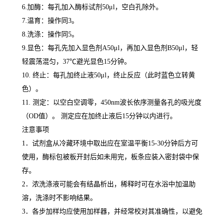
6.
加酶：每孔加入酶标试剂
50μl
，空白孔除外。
7.
温育：操作同
3
。
8.
洗涤：操作同
5
。
9.
显色：每孔先加入显色剂
A50μl
，再加入显色剂
B50μl
，轻
轻震荡混匀，
37
℃
避光显色
15
分钟。
10.
终止：每孔加终止液
50μl
，终止反应（此时蓝色立转黄
色）。
11.
测定：以空白空调零，
450nm
波长依序测量各孔的吸光度
（
OD
值）。 测定应在加终止液后
15
分钟以内进行。
注意事项
1
．试剂盒从冷藏环境中取出应在室温平衡
15-30
分钟后方可
使用，酶标包被板开封后如未用完，板条应装入密封袋中保
存。
2
．浓洗涤液可能会有结晶析出，稀释时可在水浴中加温助
溶，洗涤时不影响结果。
3
．各步加样均应使用加样器，并经常校对其准确性，以避免