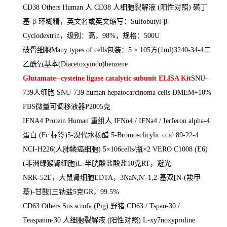
CD38 Others Human
人
CD38
人细胞裂解液
(
阳性对照
)
磺丁
基
-
β
-
环糊精，英文名或英文缩写：
Sulfobutyl-
β
-
Cyclodextrin
，级别：高，
98%
，规格：
500U
破骨细胞
Many types of cells
包装：
5
×
105
方
(1ml)3240-34-4
二
乙酰氧基本
(Diacetoxyiodo)benzene
Glutamate--cysteine ligase catalytic subunit ELISA Kit
SNU-
739
人细胞
SNU-739 human hepatocarcinoma cells DMEM+10%
FBS
微量可调移液器
P2005
克
IFNA4 Protein Human
重组人
IFN
α
4 / IFNa4 / Ierferon alpha-4
蛋白
(Fc
标签
)5-
溴代水杨醋
5-Bromosclicylic ccid 89-22-4
NCI-H226(
人肺鳞癌细胞
) 5
×
106cells/
瓶×
2 VERO C1008 (E6)
(
非洲绿猴肾细胞
)L-
半胱酸盐酸盐
10
克
RT
，避光
NRK-52E
，大鼠肾细胞
EDTA
，
3NaN,N'-1,2-
基双
[N-(
羧甲
基
)-
甘酸
]
三钠盐
5
克
GR
，
99.5%
CD63 Others Sus scrofa (Pig)
野猪
CD63 / Tspan-30 /
Teaspanin-30
人细胞裂解液
(
阳性对照
) L-xy7noxyproline