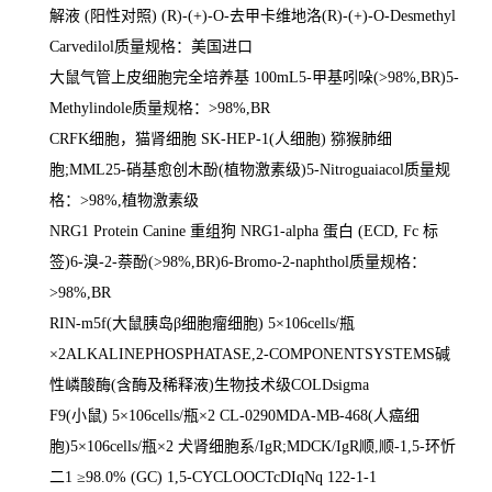
解液
(
阳性对照
) (R)-(+)-O-
去甲卡维地洛
(R)-(+)-O-Desmethyl
Carvedilol
质量规格：美国进口
大鼠气管上皮细胞完全培养基
100mL5-
甲基吲哚
(>98%,BR)5-
Methylindole
质量规格：
>98%,BR
CRFK
细胞，猫肾细胞
SK-HEP-1(
人细胞
)
猕猴肺细
胞
;MML25-
硝基愈创木酚
(
植物激素级
)5-Nitroguaiacol
质量规
格：
>98%,
植物激素级
NRG1 Protein Canine
重组狗
NRG1-alpha
蛋白
(ECD, Fc
标
签
)6-
溴
-2-
萘酚
(>98%,BR)6-Bromo-2-naphthol
质量规格：
>98%,BR
RIN-m5f(
大鼠胰岛β细胞瘤细胞
) 5
×
106cells/
瓶
×
2ALKALINEPHOSPHATASE,2-COMPONENTSYSTEMS
碱
性嶙酸酶
(
含酶及稀释液
)
生物技术级
COLDsigma
F9(
小鼠
) 5
×
106cells/
瓶×
2 CL-0290MDA-MB-468(
人癌细
胞
)5
×
106cells/
瓶×
2
犬肾细胞系
/IgR;MDCK/IgR
顺
,
顺
-1,5-
环忻
二
1
≥
98.0% (GC) 1,5-CYCLOOCTcDIqNq 122-1-1