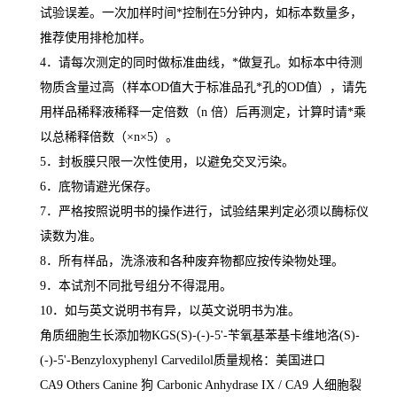
试验误差。一次加样时间
*
控制在
5
分钟内，如标本数量多，
推荐使用排枪加样。
4
．请每次测定的同时做标准曲线，
*
做复孔。如标本中待测
物质含量过高（样本
OD
值大于标准品孔
*
孔的
OD
值），请先
用样品稀释液稀释一定倍数（
n
倍）后再测定，计算时请
*
乘
以总稀释倍数（
×n×5
）。
5
．封板膜只限一次性使用，以避免交叉污染。
6
．底物请避光保存。
7
．严格按照说明书的操作进行，试验结果判定必须以酶标仪
读数为准。
8
．所有样品，洗涤液和各种废弃物都应按传染物处理。
9
．本试剂不同批号组分不得混用。
10
．如与英文说明书有异，以英文说明书为准。
角质细胞生长添加物
KGS(S)-(-)-5'-
苄氧基苯基卡维地洛
(S)-
(-)-5'-Benzyloxyphenyl Carvedilol
质量规格：美国进口
CA9 Others Canine
狗
Carbonic Anhydrase IX / CA9
人细胞裂