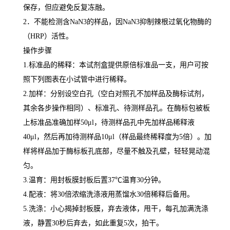
保存，但应避免反复冻融。
2
．不能检测含
NaN3
的样品，因
NaN3
抑制辣根过氧化物酶的
（
HRP
）活性。
操作步骤
1.
标准品的稀释：本试剂盒提供原倍标准品一支，用户可按
照下列图表在小试管中进行稀释。
2.
加样：分别设空白孔（空白对照孔不加样品及酶标试剂，
其余各步操作相同）、标准孔、待测样品孔。在酶标包被板
上标准品准确加样
50μl
，待测样品孔中先加样品稀释液
40μl
，然后再加待测样品
10μl
（样品最终稀释度为
5
倍）。加
样将样品加于酶标板孔底部，尽量不触及孔壁，轻轻晃动混
匀。
3.
温育：用封板膜封板后置
37
℃
温育
30
分钟。
4.
配液：将
30
倍浓缩洗涤液用蒸馏水
30
倍稀释后备用。
5.
洗涤：小心揭掉封板膜，弃去液体，甩干，每孔加满洗涤
液，静置
30
秒后弃去，如此重复
5
次，拍干。