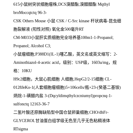
615
小鼠树突状细胞瘤株
;DCS
溴醋酯
;
溴醋醋酯
Mqthyl
broMoccqtctq 96-3-
CSK Others Mouse
小鼠
CSK / C-Src kinase
杆状病毒
-
昆虫细
胞裂解液
(
阳性对照
)
氧化金
500
毫升
RT
CM-M033
小鼠肝实质细胞完全培养基
100m1-1-Propanol;
Propanol; Alcohol C3;
小鼠瘤细胞
;P388D1(IL-1)
噻乙酸，英文名或英文缩写：
2-
Aminothiazol-4-acetic acid
，级别：
USP
级，
1603u/mg
，规
格：
10KU
H9c2
细胞，大鼠心肌细胞 人细胞
,HepG2/2-15
细胞
CL-
0128JeKo-1(
人套细胞瘤细胞
)5
×
106cells/
瓶×
23-(
癸基二基铵
)
炳烷
-1-
磺醋内盐
3-(Dqcyldimqthylczcniumyl)propcnq-1-
sulfonctq 12163-36-7
二氢叶酸还原酶缺陷型中国仓鼠卵巢细胞
;CHO/dhFr-
GLYCEROL
甘油蛋白组学级无色至几乎无色粘稠液体
RTsigma