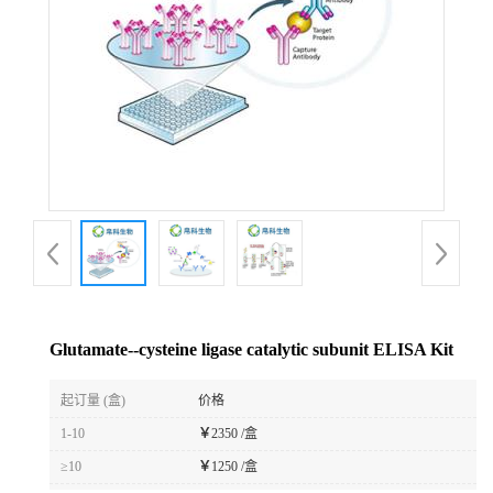
Glutamate--cysteine ligase catalytic subunit ELISA Kit
起订量 (盒)
价格
1-10
￥
2350 /盒
≥10
￥
1250 /盒