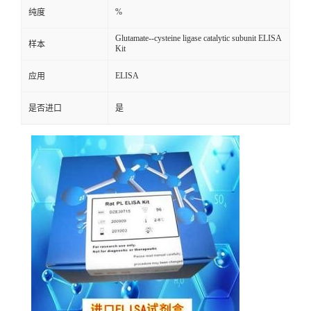
%
纯度
Glutamate--cysteine ligase catalytic subunit ELISA
样本
Kit
ELISA
应用
是否进口
是