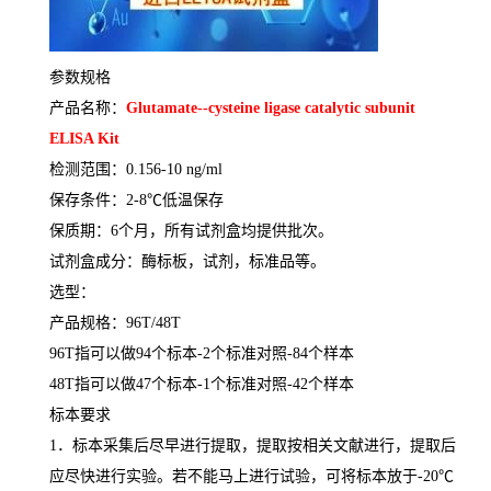
参数规格
产品名称：
Glutamate--cysteine ligase catalytic subunit
ELISA Kit
检测范围：
0.156-10 ng/ml
保存条件：
2-8
℃
低温保存
保质期：
6
个月，所有试剂盒均提供批次。
试剂盒成分：酶标板，试剂，标准品等。
选型：
产品规格：
96T/48T
96T
指可以做
94
个标本
-2
个标准对照
-84
个样本
48T
指可以做
47
个标本
-1
个标准对照
-42
个样本
标本要求
1
．标本采集后尽早进行提取，提取按相关文献进行，提取后
应尽快进行实验。若不能马上进行试验，可将标本放于
-20
℃