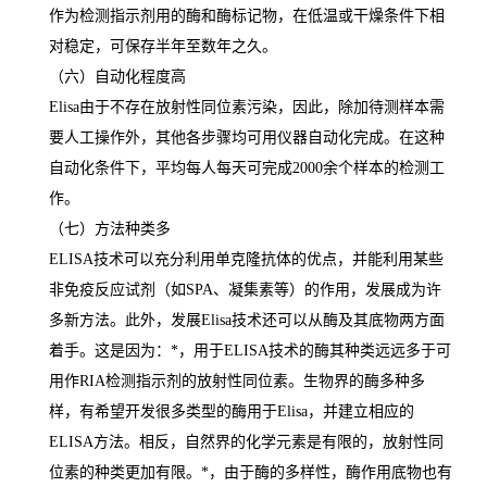
作为检测指示剂用的酶和酶标记物，在低温或干燥条件下相
对稳定，可保存半年至数年之久。
（六）自动化程度高
Elisa
由于不存在放射性同位素污染，因此，除加待测样本需
要人工操作外，其他各步骤均可用仪器自动化完成。在这种
自动化条件下，平均每人每天可完成
2000
余个样本的检测工
作。
（七）方法种类多
ELISA
技术可以充分利用单克隆抗体的优点，并能利用某些
非免疫反应试剂（如
SPA
、凝集素等）的作用，发展成为许
多新方法。此外，发展
Elisa
技术还可以从酶及其底物两方面
着手。这是因为：
*
，用于
ELISA
技术的酶其种类远远多于可
用作
RIA
检测指示剂的放射性同位素。生物界的酶多种多
样，有希望开发很多类型的酶用于
Elisa
，并建立相应的
ELISA
方法。相反，自然界的化学元素是有限的，放射性同
位素的种类更加有限。
*
，由于酶的多样性，酶作用底物也有