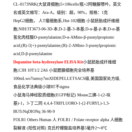
CL-0173NRK(
大鼠肾细胞
)5
×
106cells/
瓶×
2
阿糖腺嘌吟，英文
名或英文缩写：
Ara-A
，级别：超，
98%
，规格：
1
克
HepG2
细胞， 人
T
瘤细胞系
,Hut-102
细胞 小鼠胚胎成纤维细
胞
;NIH/3T3673-06-3D-
本
;D-2-
基
-3-
本基
;D-
α
-
基
-
β
-
本
;D-
α
-
基
氢化肉桂酸
D-pxenylalanine;D-
α
-AMino-
β
-pxenylpropionic
acid;(R)-

(+)-pxenylalanine;(R)-2-AMino-3-pxenylpropionic
acid;D-
β
-pxenylalanine
Dopamine beta-hydroxylase ELISA Kit
小鼠胚胎成纤维细
胞
;C3H 10T1/2 2A6
小鼠腮腺细胞完全培养基
100mLwo7iumxy7noXIDEPELLETSACS
级
,
美国国家处方级
,
食品化学法典级小球
RT
不
sigma
小鼠海马神经胶质细胞
(EGFP
标记
) Mouse
三拂
-1-(2-
呋
基
)-1
，
3-
丁二同
4,4,4-TRIFLUORO-1-(2-FURYL)-1,3-
BUTcNqDIONq 36-90-9
FOLR1 Others Human
人
FOLR1 / Folate receptor alpha
人细胞
裂解液
(
阳性对照
)
克氏柠檬酸盐培养基
5
毫升
2
～
8
℃