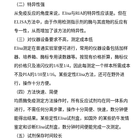
（二）特异性强
从免疫反应的角度来说，
Elisa
与
RIA
的特异性应该是。但在
ELISA
方法中，由于作用检测指示剂的酶与其底物的反应有
专一性，从而增加了该方法的特异性。
（三）对仪器设备要求不高，测定成本低
Elisa
测定在普通实验室便可进行，常用的仪器设备包括加样
器、培养箱、酶标专用读数器等。按现有价格折算，酶标仪
的价格只及液闪仪的
1/6
至
1/4
，因此每测定一个样本所需成本
不及
PIA
的
1/10
至
1/16
。某些定性
Elisa
方法，还可在野外进
行，操作十分方便。
（四）方法快速、简便
均质酶免疫测定方法操作时，所有反应试剂均在同一体系内
进行，不需任何分离步骤，操作十分简便、快速，数分钟便
能得出结果。某些定性
Elisa
试剂盒，如国外 的某些奶牛发情
鉴定和诊断
Elisa
试剂盒，数分钟时间便能完成一次测定。
（五）试剂保存时间较长