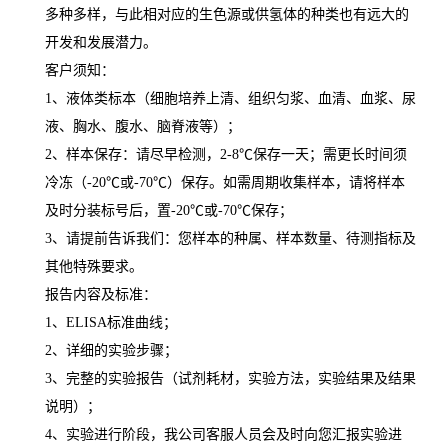
多种多样，与此相对应的生色源或供氢体的种类也有远大的
开发和发展潜力。
客户须知：
1
、液体类标本（细胞培养上清、组织匀浆、血清、血浆、尿
液、胸水、腹水、脑脊液等）；
2
、样本保存：请尽早检测，
2-8
℃
保存一天；需更长时间须
冷冻（
-20
℃
或
-70
℃
）保存。如需周期收集样本，请将样本
及时分装标号后，置
-20
℃
或
-70
℃
保存；
3
、请提前告诉我们：您样本的种属、样本数量、待测指标及
其他特殊要求。
报告内容及标准：
1
、
ELISA
标准曲线；
2
、详细的实验步骤；
3
、完整的实验报告（试剂耗材，实验方法，实验结果及结果
说明）；
4
、实验进行阶段，我公司客服人员会及时向您汇报实验进