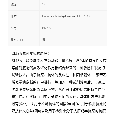
%
纯度
Dopamine beta-hydroxylase ELISA Kit
样本
ELISA
应用
是否进口
是
ELISA
试剂盒实验原理：
ELISA
是以免疫学反应为基础，将抗原、牽
9
体的特异性反应
与酶对底物的高效催化作用相结合起来的一种敏感性很高的
试验技术。由于抗原、抗体的反应在一种固相载体
──
聚苯乙
烯微量滴定板的孔中进行，每加入一种试剂孵育后，可通过
洗涤除去多余的游离反应物，从而保证试验结果的特异性与
稳定性。在实际应用中，通过不同的设计，具体的方法步骤
可有多种。即
:
用于检测抗体的间接法
(
图
a)
、用于检测抗原的
双抗体夹心法
(
图
b)
以及用于检测小分子抗原或半抗原的抗原