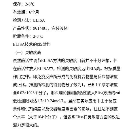
保存：
2-8
℃
有效期：
6
个月
检测方法：
ELISA
产品性状：
96T/48T
，盒装液体
贮藏条件：
2-8°C
ELISA
技术的优越性：
（一）灵敏度高
虽然酶活性调节
ELISA
方法的灵敏度目前并不十分理想，但
在酶活性放大
ELISA
中，检测的灵敏度远比
RIA
高。根据质量
作用定律。即免疫反应所形成的免疫复合物量与反应物浓度
成正比。推测所检测的待测物分子数为
1
。已知
1
个摩尔浓度
含
6.02×1023
个分子，那么理论推测酶活性放大
Elisa
方法的
zui
低检测限可达
1.7×10-24mol/L
。虽然在实际应用中由于反应
条件和试剂纯度以及仪器精度等因素的影响，往往达不到这
个水平（大于
104
个分子），但表明
Elisa
在灵敏度方面的改进
潜力是很大的。