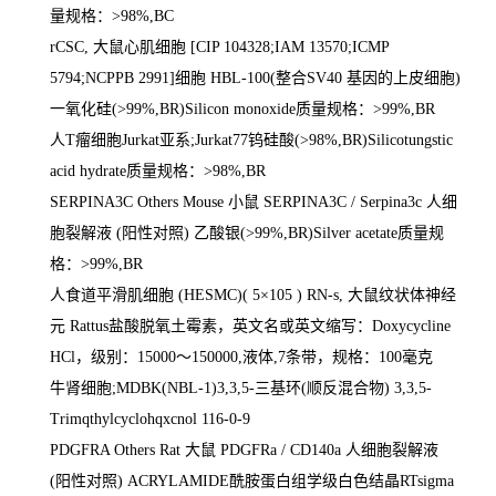
量规格：
>98%,BC
rCSC,
大鼠心肌细胞
[CIP 104328;IAM 13570;ICMP
5794;NCPPB 2991]
细胞
HBL-100(
整合
SV40
基因的上皮细胞
)
一氧化硅
(>99%,BR)Silicon monoxide
质量规格：
>99%,BR
人
T
瘤细胞
Jurkat
亚系
;Jurkat77
钨硅酸
(>98%,BR)Silicotungstic
acid hydrate
质量规格：
>98%,BR
SERPINA3C Others Mouse
小鼠
SERPINA3C / Serpina3c
人细
胞裂解液
(
阳性对照
)
乙酸银
(>99%,BR)Silver acetate
质量规
格：
>99%,BR
人食道平滑肌细胞
(HESMC)( 5
×
105 ) RN-s,
大鼠纹状体神经
元
Rattus
盐酸脱氧土霉素，英文名或英文缩写：
Doxycycline
HCl
，级别：
15000
～
150000,
液体
,7
条带，规格：
100
毫克
牛肾细胞
;MDBK(NBL-1)3,3,5-
三基环
(
顺反混合物
) 3,3,5-
Trimqthylcyclohqxcnol 116-0-9
PDGFRA Others Rat
大鼠
PDGFRa / CD140a
人细胞裂解液
(
阳性对照
) ACRYLAMIDE
酰胺蛋白组学级白色结晶
RTsigma