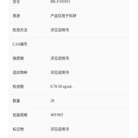
BK-F101051
货号
用途
产品仅用于科研
检测方法
详见说明书
CAS编号
保质期
详见说明书
适应物种
详见说明书
0.78-50 ng/mL
检测限
28
数量
48T/96T
包装规格
标记物
详见说明书