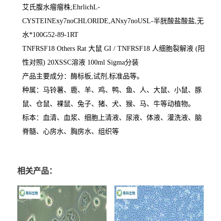
艾氏腹水瘤瘤株
;EhrlichL-
CYSTEINExy7noCHLORIDE,ANxy7noUSL-
半胱酸盐酸盐
,
无
水*
100G52-89-1RT
TNFRSF18 Others Rat
大鼠
GI / TNFRSF18
人细胞裂解液
(
阳
性对照
) 20XSSC
溶液
100ml Sigma
分装
产品主要成分：酶标板
,
试剂
,
标准品等。
种属：马铃薯、鹿、羊、鸡、鸭、鱼、人、大鼠、小鼠、豚
鼠、仓鼠、裸鼠、兔子、猪、犬、猴、马、牛等动植物。
标本：血清、血浆、细胞上清液、尿液、体液、灌洗液、脑
脊髓、心房水、胸房水、组织等
相关产品：