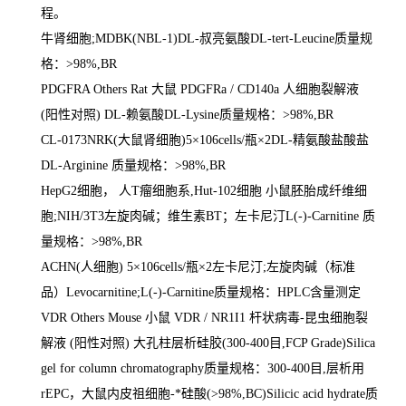
程。
牛肾细胞
;MDBK(NBL-1)DL-
叔亮氨酸
DL-tert-Leucine
质量规
格：
>98%,BR
PDGFRA Others Rat
大鼠
PDGFRa / CD140a
人细胞裂解液
(
阳性对照
) DL-
赖氨酸
DL-Lysine
质量规格：
>98%,BR
CL-0173NRK(
大鼠肾细胞
)5
×
106cells/
瓶×
2DL-
精氨酸盐酸盐
DL-Arginine
质量规格：
>98%,BR
HepG2
细胞， 人
T
瘤细胞系
,Hut-102
细胞 小鼠胚胎成纤维细
胞
;NIH/3T3
左旋肉碱；维生素
BT
；左卡尼汀
L(-)-Carnitine
质
量规格：
>98%,BR
ACHN(
人细胞
) 5
×
106cells/
瓶×
2
左卡尼汀
;
左旋肉碱（标准
品）
Levocarnitine;L(-)-Carnitine
质量规格：
HPLC
含量测定
VDR Others Mouse
小鼠
VDR / NR1I1
杆状病毒
-
昆虫细胞裂
解液
(
阳性对照
)
大孔柱层析硅胶
(300-400
目
,FCP Grade)Silica
gel for column chromatography
质量规格：
300-400
目
,
层析用
rEPC
，大鼠内皮祖细胞
-
*硅酸
(>98%,BC)Silicic acid hydrate
质