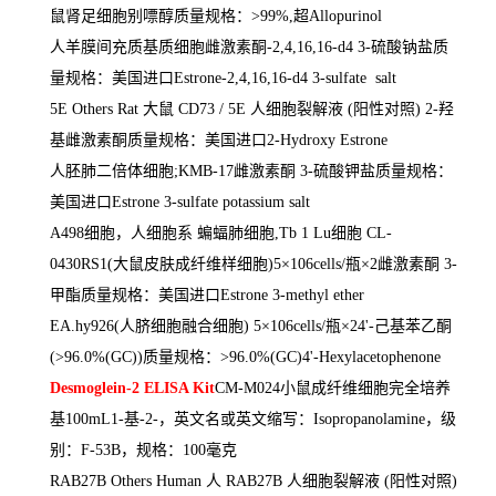
鼠肾足细胞别嘌醇质量规格：
>99%,
超
Allopurinol
人羊膜间充质基质细胞雌激素酮
-2,4,16,16-d4 3-
硫酸钠盐质
量规格：美国进口
Estrone-2,4,16,16-d4 3-sulfate salt
5E Others Rat
大鼠
CD73 / 5E
人细胞裂解液
(
阳性对照
) 2-
羟
基雌激素酮质量规格：美国进口
2-Hydroxy Estrone
人胚肺二倍体细胞
;KMB-17
雌激素酮
3-
硫酸钾盐质量规格：
美国进口
Estrone 3-sulfate potassium salt
A498
细胞，人细胞系 蝙蝠肺细胞
,Tb 1 Lu
细胞
CL-
0430RS1(
大鼠皮肤成纤维样细胞
)5
×
106cells/
瓶×
2
雌激素酮
3-
甲酯质量规格：美国进口
Estrone 3-methyl ether
EA.hy926(
人脐细胞融合细胞
) 5
×
106cells/
瓶×
24'-
己基苯乙酮
(>96.0%(GC))
质量规格：
>96.0%(GC)4'-Hexylacetophenone
Desmoglein-2 ELISA Kit
CM-M024
小鼠成纤维细胞完全培养
基
100mL1-
基
-2-
，英文名或英文缩写：
Isopropanolamine
，级
别：
F-53B
，规格：
100
毫克
RAB27B Others Human
人
RAB27B
人细胞裂解液
(
阳性对照
)