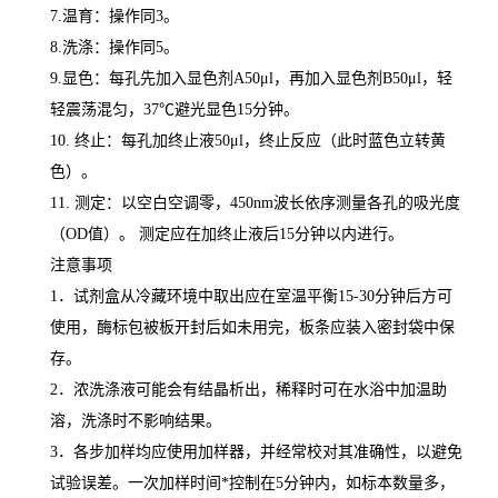
7.
温育：操作同
3
。
8.
洗涤：操作同
5
。
9.
显色：每孔先加入显色剂
A50μl
，再加入显色剂
B50μl
，轻
轻震荡混匀，
37
℃
避光显色
15
分钟。
10.
终止：每孔加终止液
50μl
，终止反应（此时蓝色立转黄
色）。
11.
测定：以空白空调零，
450nm
波长依序测量各孔的吸光度
（
OD
值）。 测定应在加终止液后
15
分钟以内进行。
注意事项
1
．试剂盒从冷藏环境中取出应在室温平衡
15-30
分钟后方可
使用，酶标包被板开封后如未用完，板条应装入密封袋中保
存。
2
．浓洗涤液可能会有结晶析出，稀释时可在水浴中加温助
溶，洗涤时不影响结果。
3
．各步加样均应使用加样器，并经常校对其准确性，以避免
试验误差。一次加样时间
*
控制在
5
分钟内，如标本数量多，