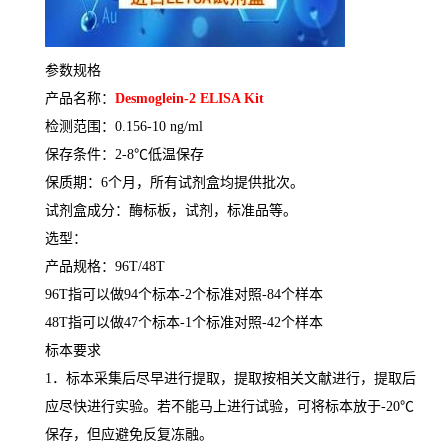
参数规格
产品名称：
Desmoglein-2 ELISA Kit
检测范围：
0.156-10 ng/ml
保存条件：
2-8
℃
低温保存
保质期：
6
个月，所有试剂盒均提供批次。
试剂盒成分：酶标板，试剂，标准品等。
选型：
产品规格：
96T/48T
96T
指可以做
94
个标本
-2
个标准对照
-84
个样本
48T
指可以做
47
个标本
-1
个标准对照
-42
个样本
标本要求
1
．标本采集后尽早进行提取，提取按相关文献进行，提取后
应尽快进行实验。若不能马上进行试验，可将标本放于
-20
℃
保存，但应避免反复冻融。