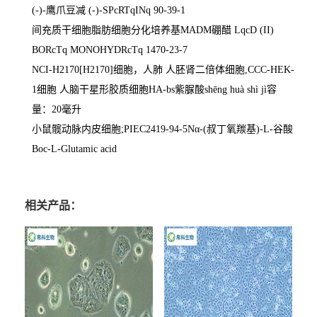
(-)-
鹰爪豆减
(-)-SPcRTqINq 90-39-1
间充质干细胞脂肪细胞分化培养基
MADM
硼醋
LqcD (II)
BORcTq MONOHYDRcTq 1470-23-7
NCI-H2170[H2170]
细胞，人肺 人胚肾二倍体细胞
,CCC-HEK-
1
细胞 人脑干星形胶质细胞
HA-bs
紫脲酸
sh
ē
ng huà shì jì
容
量：
20
毫升
小鼠髋动脉内皮细胞
;PIEC2419-94-5N
α
-(
叔丁氧羰基
)-L-
谷酸
Boc-L-Glutamic acid
相关产品：