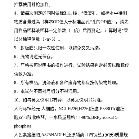
推荐使用排枪加样。
4
．请每次测定的同时做标准曲线，
*
做复孔。如标本中待测
物质含量过高（样本
OD
值大于标准品孔
*
孔的
OD
值），请先
用样品稀释液稀释一定倍数（
n
倍）后再测定，计算时请
*
乘
以总稀释倍数（
×n×5
）。
5
．封板膜只限一次性使用，以避免交叉污染。
6
．底物请避光保存。
7
．严格按照说明书的操作进行，试验结果判定必须以酶标仪
读数为准。
8
．所有样品，洗涤液和各种废弃物都应按传染物处理。
9
．本试剂不同批号组分不得混用。
10
．如与英文说明书有异，以英文说明书为准。
人海马神经元
人细胞，
NCI-H226[H226]
细胞
P388D1(
瘤细
胞
)5
‘
-1
酸吡哆醛，一水质量规格：
>98%,BRPyridoxal 5-
phosphate
人色素瘤细胞
;A875NADPH;
还原辅酶Ⅱ四钠盐
;(
罗氏
)
质量规