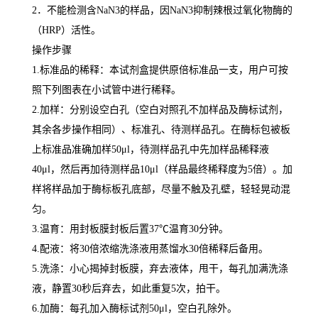
2
．不能检测含
NaN3
的样品，因
NaN3
抑制辣根过氧化物酶的
（
HRP
）活性。
操作步骤
1.
标准品的稀释：本试剂盒提供原倍标准品一支，用户可按
照下列图表在小试管中进行稀释。
2.
加样：分别设空白孔（空白对照孔不加样品及酶标试剂，
其余各步操作相同）、标准孔、待测样品孔。在酶标包被板
上标准品准确加样
50μl
，待测样品孔中先加样品稀释液
40μl
，然后再加待测样品
10μl
（样品最终稀释度为
5
倍）。加
样将样品加于酶标板孔底部，尽量不触及孔壁，轻轻晃动混
匀。
3.
温育：用封板膜封板后置
37
℃
温育
30
分钟。
4.
配液：将
30
倍浓缩洗涤液用蒸馏水
30
倍稀释后备用。
5.
洗涤：小心揭掉封板膜，弃去液体，甩干，每孔加满洗涤
液，静置
30
秒后弃去，如此重复
5
次，拍干。
6.
加酶：每孔加入酶标试剂
50μl
，空白孔除外。