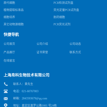
原代细胞
PCR检测试剂盒
植物提取标准品
荧光定量PCR试剂盒
细胞培养
耐药细胞
其它动物源细胞
PCR荧光试剂
快捷导航
公司首页
公司介绍
公司动态
产品展厅
证书荣誉
联系方式
在线留言
上海帛科生物技术有限公司
联系人：黄先生
电话：021-60767003
邮箱：
2843593679@qq.com
地址：嘉定区嘉罗公路1661 号24栋