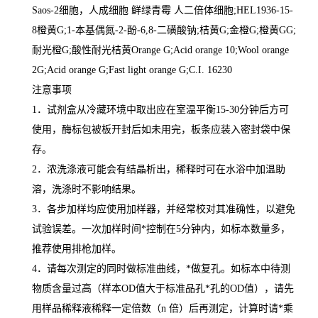
Saos-2
细胞，人成细胞 鲜绿青霉 人二倍体细胞
;HEL1936-15-
8
橙黄
G;1-
本基偶氮
-2-
酚
-6,8-
二磺酸钠
;
桔黄
G;
金橙
G;
橙黄
GG;
耐光橙
G;
酸性耐光桔黄
Orange G;Acid orange 10;Wool orange
2G;Acid orange G;Fast light orange G;C.I. 16230
注意事项
1
．试剂盒从冷藏环境中取出应在室温平衡
15-30
分钟后方可
使用，酶标包被板开封后如未用完，板条应装入密封袋中保
存。
2
．浓洗涤液可能会有结晶析出，稀释时可在水浴中加温助
溶，洗涤时不影响结果。
3
．各步加样均应使用加样器，并经常校对其准确性，以避免
试验误差。一次加样时间
*
控制在
5
分钟内，如标本数量多，
推荐使用排枪加样。
4
．请每次测定的同时做标准曲线，
*
做复孔。如标本中待测
物质含量过高（样本
OD
值大于标准品孔
*
孔的
OD
值），请先
用样品稀释液稀释一定倍数（
n
倍）后再测定，计算时请
*
乘