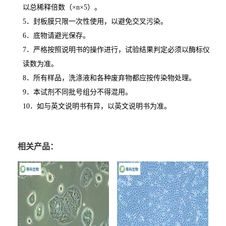
以总稀释倍数（
×n×5
）。
5
．封板膜只限一次性使用，以避免交叉污染。
6
．底物请避光保存。
7
．严格按照说明书的操作进行，试验结果判定必须以酶标仪
读数为准。
8
．所有样品，洗涤液和各种废弃物都应按传染物处理。
9
．本试剂不同批号组分不得混用。
10
．如与英文说明书有异，以英文说明书为准。
相关产品：