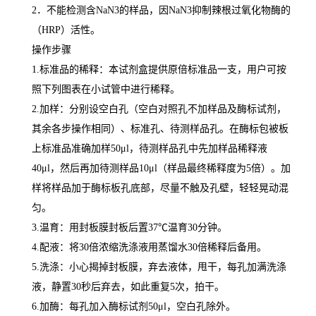
2
．不能检测含
NaN3
的样品，因
NaN3
抑制辣根过氧化物酶的
（
HRP
）活性。
操作步骤
1.
标准品的稀释：本试剂盒提供原倍标准品一支，用户可按
照下列图表在小试管中进行稀释。
2.
加样：分别设空白孔（空白对照孔不加样品及酶标试剂，
其余各步操作相同）、标准孔、待测样品孔。在酶标包被板
上标准品准确加样
50μl
，待测样品孔中先加样品稀释液
40μl
，然后再加待测样品
10μl
（样品最终稀释度为
5
倍）。加
样将样品加于酶标板孔底部，尽量不触及孔壁，轻轻晃动混
匀。
3.
温育：用封板膜封板后置
37
℃
温育
30
分钟。
4.
配液：将
30
倍浓缩洗涤液用蒸馏水
30
倍稀释后备用。
5.
洗涤：小心揭掉封板膜，弃去液体，甩干，每孔加满洗涤
液，静置
30
秒后弃去，如此重复
5
次，拍干。
6.
加酶：每孔加入酶标试剂
50μl
，空白孔除外。