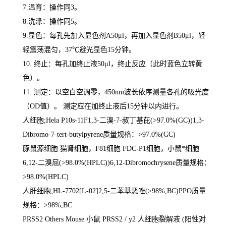
7.
温育：操作同
3
。
8.
洗涤：操作同
5
。
9.
显色：每孔先加入显色剂
A50μl
，再加入显色剂
B50μl
，轻
轻震荡混匀，
37
℃
避光显色
15
分钟。
10.
终止：每孔加终止液
50μl
，终止反应（此时蓝色立转黄
色）。
11.
测定：以空白空调零，
450nm
波长依序测量各孔的吸光度
（
OD
值）。 测定应在加终止液后
15
分钟以内进行。
人细胞
;Hela P10s-11F1,3-
二溴
-7-
叔丁基芘
(>97.0%(GC))1,3-
Dibromo-7-tert-butylpyrene
质量规格：
>97.0%(GC)
豚鼠源细胞
猫肾细胞，
F81
细胞
FDC-P1
细胞，小鼠*细胞
6,12-
二溴屈
(>98.0%(HPLC))6,12-Dibromochrysene
质量规格：
>98.0%(HPLC)
人肝细胞
;HL-7702[L-02]2,5-
二苯基恶唑
(>98%,BC)PPO
质量
规格：
>98%,BC
PRSS2 Others Mouse
小鼠
PRSS2 / y2
人细胞裂解液
(
阳性对