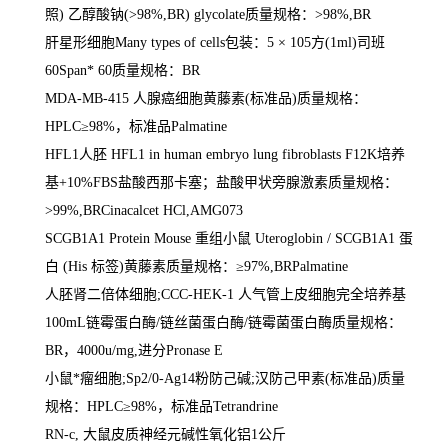
照
)
乙醇酸钠
(>98%,BR) glycolate
质量规格：
>98%,BR
肝星形细胞
Many types of cells
包装：
5
×
105
方
(1ml)
司班
60Span* 60
质量规格：
BR
MDA-MB-415
人腺癌细胞黄藤素
(
标准品
)
质量规格：
HPLC
≥
98%
，标准品
Palmatine
HFL1
人胚
HFL1 in human embryo lung fibroblasts F12K
培养
基
+10%FBS
盐酸西那卡塞；盐酸甲状旁腺激素质量规格：
>99%,BRCinacalcet HCl,AMG073
SCGB1A1 Protein Mouse
重组小鼠
Uteroglobin / SCGB1A1
蛋
白
(His
标签
)
黄藤素质量规格：≥
97%,BRPalmatine
人胚肾二倍体细胞
;CCC-HEK-1
人气管上皮细胞完全培养基
100mL
链霉蛋白酶
/
链丝菌蛋白酶
/
链霉菌蛋白酶质量规格：
BR
，
4000u/mg,
进分
Pronase E
小鼠*瘤细胞
;Sp2/0-Ag14
粉防己碱
;
汉防己甲素
(
标准品
)
质量
规格：
HPLC
≥
98%
，标准品
Tetrandrine
RN-c,
大鼠皮质神经元碱性氧化铝
1
公斤