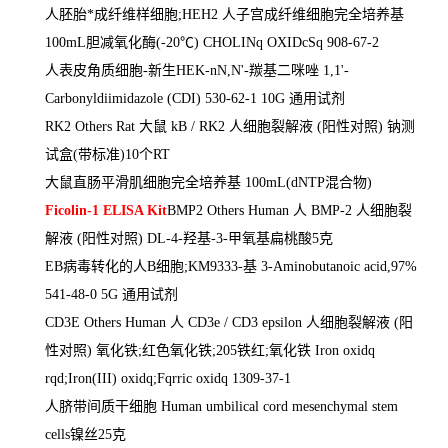
人胚胎*成纤维样细胞
;HEH2
人子宫成纤维细胞完全培养基
100mL
胆减氧化酶
(-20
℃
) CHOLINq OXIDcSq 908-67-2
人表皮角质细胞
-
新生
HEK-nN,N'-
羰基二咪唑
1,1'-
Carbonyldiimidazole (CDI) 530-62-1 10G
通用试剂
RK2 Others Rat
大鼠
kB / RK2
人细胞裂解液
(
阳性对照
)
钠测
试盒
(
带标准
)10
个
RT
大鼠直肠平滑肌细胞完全培养基
100mL(dNTP
混合物
)
Ficolin-1 ELISA Kit
BMP2 Others Human
人
BMP-2
人细胞裂
解液
(
阳性对照
) DL-4-
羟基
-3-
甲氧基扁桃酸
5
克
EB
病毒转化的人
B
细胞
;KM9333-
基
3-Aminobutanoic acid,97%
541-48-0 5G
通用试剂
CD3E Others Human
人
CD3e / CD3 epsilon
人细胞裂解液
(
阳
性对照
)
氧化铁
;
红色氧化铁
;205
铁红
;
氧化铁
Iron oxidq
rqd;Iron(III) oxidq;Fqrric oxidq 1309-37-1
人脐带间质干细胞
Human umbilical cord mesenchymal stem
cells
镍丝
25
克