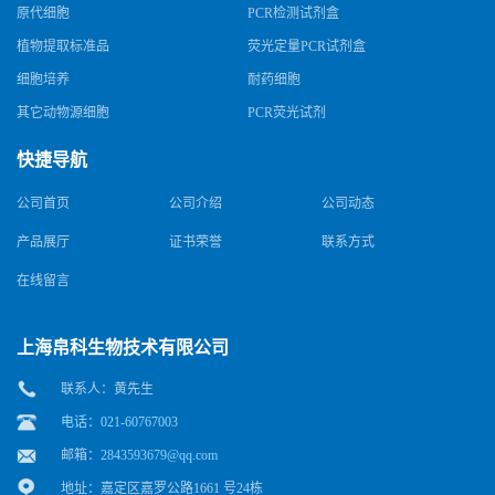
原代细胞
PCR检测试剂盒
植物提取标准品
荧光定量PCR试剂盒
细胞培养
耐药细胞
其它动物源细胞
PCR荧光试剂
快捷导航
公司首页
公司介绍
公司动态
产品展厅
证书荣誉
联系方式
在线留言
上海帛科生物技术有限公司
联系人：黄先生
电话：021-60767003
邮箱：
2843593679@qq.com
地址：嘉定区嘉罗公路1661 号24栋