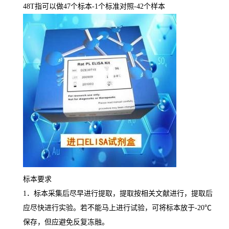
48T
指可以做
47
个标本
-1
个标准对照
-42
个样本
标本要求
1
．标本采集后尽早进行提取，提取按相关文献进行，提取后
应尽快进行实验。若不能马上进行试验，可将标本放于
-20
℃
保存，但应避免反复冻融。