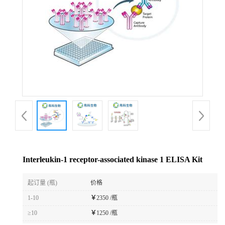
Interleukin-1 receptor-associated kinase 1 ELISA Kit
起订量 (瓶)
价格
1-10
￥
2350 /瓶
≥10
￥
1250 /瓶