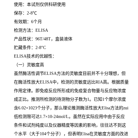
使用：本试剂仅供科研使用
保存：
2-8
℃
有效期：
6
个月
检测方法：
ELISA
产品性状：
96T/48T
，盒装液体
贮藏条件：
2-8°C
ELISA
技术的优越性：
（一）灵敏度高
虽然酶活性调节
ELISA
方法的灵敏度目前并不十分理想，但
在酶活性放大
ELISA
中，检测的灵敏度远比
RIA
高。根据质量
作用定律。即免疫反应所形成的免疫复合物量与反应物浓度
成正比。推测所检测的待测物分子数为
1
。已知
1
个摩尔浓度
含
6.02×1023
个分子，那么理论推测酶活性放大
Elisa
方法的
zui
低检测限可达
1.7×10-24mol/L
。虽然在实际应用中由于反应
条件和试剂纯度以及仪器精度等因素的影响，往往达不到这
个水平（大于
104
个分子），但表明
Elisa
在灵敏度方面的改进