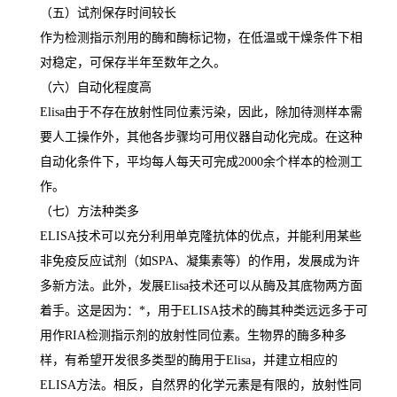
（五）试剂保存时间较长
作为检测指示剂用的酶和酶标记物，在低温或干燥条件下相
对稳定，可保存半年至数年之久。
（六）自动化程度高
Elisa
由于不存在放射性同位素污染，因此，除加待测样本需
要人工操作外，其他各步骤均可用仪器自动化完成。在这种
自动化条件下，平均每人每天可完成
2000
余个样本的检测工
作。
（七）方法种类多
ELISA
技术可以充分利用单克隆抗体的优点，并能利用某些
非免疫反应试剂（如
SPA
、凝集素等）的作用，发展成为许
多新方法。此外，发展
Elisa
技术还可以从酶及其底物两方面
着手。这是因为：
*
，用于
ELISA
技术的酶其种类远远多于可
用作
RIA
检测指示剂的放射性同位素。生物界的酶多种多
样，有希望开发很多类型的酶用于
Elisa
，并建立相应的
ELISA
方法。相反，自然界的化学元素是有限的，放射性同