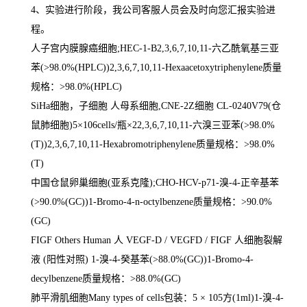
4
、实验进行阶段，我公司客服人员会及时向您汇报实验进
程。
人子宫内膜腺癌细胞
;HEC-1-B2,3,6,7,10,11-
六乙酰氧基三亚
苯
(>98.0%(HPLC))2,3,6,7,10,11-Hexaacetoxytriphenylene
质量
规格：
>98.0%(HPLC)
SiHa
细胞，子细胞 人母系细胞
,CNE-2Z
细胞
CL-0240V79(
仓
鼠肺细胞
)5
×
106cells/
瓶×
22,3,6,7,10,11-
六溴三亚苯
(>98.0%
(T))2,3,6,7,10,11-Hexabromotriphenylene
质量规格：
>98.0%
(T)
中国仓鼠卵巢细胞
(
亚系克隆
);CHO-HCV-p71-
溴
-4-
正辛基苯
(>90.0%(GC))1-Bromo-4-n-octylbenzene
质量规格：
>90.0%
(GC)
FIGF Others Human
人
VEGF-D / VEGFD / FIGF
人细胞裂解
液
(
阳性对照
) 1-
溴
-4-
癸基苯
(>88.0%(GC))1-Bromo-4-
decylbenzene
质量规格：
>88.0%(GC)
肺平滑肌细胞
Many types of cells
包装：
5
×
105
方
(1ml)1-
溴
-4-