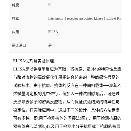
%
纯度
Interleukin-1 receptor-associated kinase 1 ELISA Kit
样本
ELISA
应用
是否进口
是
ELISA
试剂盒实验原理：
ELISA
是以免疫学反应为基础，将抗原、牽
9
体的特异性反应
与酶对底物的高效催化作用相结合起来的一种敏感性很高的
试验技术。由于抗原、抗体的反应在一种固相载体
──
聚苯乙
烯微量滴定板的孔中进行，每加入一种试剂孵育后，可通过
洗涤除去多余的游离反应物，从而保证试验结果的特异性与
稳定性。在实际应用中，通过不同的设计，具体的方法步骤
可有多种。即
:
用于检测抗体的间接法
(
图
a)
、用于检测抗原的
双抗体夹心法
(
图
b)
以及用于检测小分子抗原或半抗原的抗原