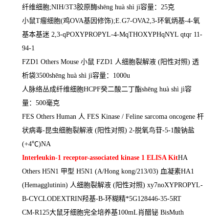
纤维细胞
;NIH/3T3
胶原酶
sh
ē
ng huà shì jì
容量：
25
克
小鼠
T
瘤细胞
(
鸡
OVA
基因修饰
);E.G7-OVA2,3-
环氧炳基
-4-
氧
基本基迷
2,3-qPOXYPROPYL-4-MqTHOXYPHqNYL qtqr 11-
94-1
FZD1 Others Mouse
小鼠
FZD1
人细胞裂解液
(
阳性对照
)
透
析袋
3500sh
ē
ng huà shì jì
容量：
1000u
人脉络丛成纤维细胞
HCPF
癸二酸二丁酯
sh
ē
ng huà shì jì
容
量：
500
毫克
FES Others Human
人
FES Kinase / Feline sarcoma oncogene
杆
状病毒
-
昆虫细胞裂解液
(
阳性对照
) 2-
脱氧鸟苷
-5-1
酸钠盐
(+4
℃
)NA
Interleukin-1 receptor-associated kinase 1 ELISA Kit
HA
Others H5N1
甲型
H5N1 (A/Hong kong/213/03)
血凝素
HA1
(Hemagglutinin)
人细胞裂解液
(
阳性对照
) xy7noXYPROPYL-
B-CYCLODEXTRIN
羟基
-B-
环糊精*
5G128446-35-5RT
CM-R125
大鼠牙细胞完全培养基
100mL
肖醋铋
BisMuth