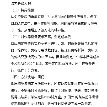
潜力是很大的。
（二）特异性强
从免疫反应的角度来说，
Elisa
与
RIA
的特异性应该是。但在
ELISA
方法中，由于作用检测指示剂的酶与其底物的反应有
专一性，从而增加了该方法的特异性。
（三）对仪器设备要求不高，测定成本低
Elisa
测定在普通实验室便可进行，常用的仪器设备包括加样
器、培养箱、酶标专用读数器等。按现有价格折算，酶标仪
的价格只及液闪仪的
1/6
至
1/4
，因此每测定一个样本所需成本
不及
PIA
的
1/10
至
1/16
。某些定性
Elisa
方法，还可在野外进
行，操作十分方便。
（四）方法快速、简便
均质酶免疫测定方法操作时，所有反应试剂均在同一体系内
进行，不需任何分离步骤，操作十分简便、快速，数分钟便
能得出结果。某些定性
Elisa
试剂盒，如国外 的某些奶牛发情
鉴定和诊断
Elisa
试剂盒，数分钟时间便能完成一次测定。