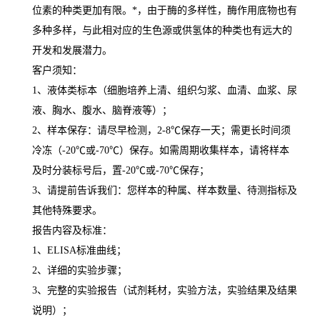
位素的种类更加有限。
*
，由于酶的多样性，酶作用底物也有
多种多样，与此相对应的生色源或供氢体的种类也有远大的
开发和发展潜力。
客户须知：
1
、液体类标本（细胞培养上清、组织匀浆、血清、血浆、尿
液、胸水、腹水、脑脊液等）；
2
、样本保存：请尽早检测，
2-8
℃
保存一天；需更长时间须
冷冻（
-20
℃
或
-70
℃
）保存。如需周期收集样本，请将样本
及时分装标号后，置
-20
℃
或
-70
℃
保存；
3
、请提前告诉我们：您样本的种属、样本数量、待测指标及
其他特殊要求。
报告内容及标准：
1
、
ELISA
标准曲线；
2
、详细的实验步骤；
3
、完整的实验报告（试剂耗材，实验方法，实验结果及结果
说明）；