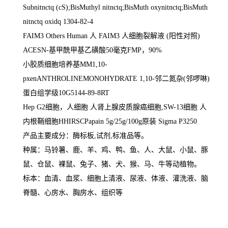
Subnitnctq (cS);BisMuthyl nitnctq;BisMuth oxynitnctq;BisMuth
nitnctq oxidq 1304-82-4
FAIM3 Others Human
人
FAIM3
人细胞裂解液
(
阳性对照
)
ACESN-
基甲酰甲基乙磺酸
50
毫克
FMP
，
90%
小胶质细胞培养基
MM1,10-
pxenANTHROLINEMONOHYDRATE 1,10-
邻二氮杂
(
邻啰啉
)
蛋白组学级
10G5144-89-8RT
Hep G2
细胞，人细胞 人肾上腺皮质腺癌细胞
,SW-13
细胞 人
内根鞘细胞
HHIRSCPapain 5g/25g/100g
原装
Sigma P3250
产品主要成分：酶标板
,
试剂
,
标准品等。
种属：马铃薯、鹿、羊、鸡、鸭、鱼、人、大鼠、小鼠、豚
鼠、仓鼠、裸鼠、兔子、猪、犬、猴、马、牛等动植物。
标本：血清、血浆、细胞上清液、尿液、体液、灌洗液、脑
脊髓、心房水、胸房水、组织等