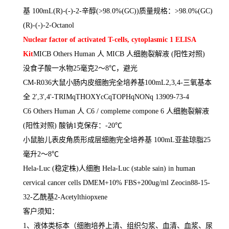
基
100mL(R)-(-)-2-
辛醇
(>98.0%(GC))
质量规格：
>98.0%(GC)
(R)-(-)-2-Octanol
Nuclear factor of activated T-cells, cytoplasmic 1 ELISA
Kit
MICB Others Human
人
MICB
人细胞裂解液
(
阳性对照
)
没食子酸一水物
25
毫克
2
～
8
℃，避光
CM-R036
大鼠小肠内皮细胞完全培养基
100mL2,3,4-
三氧基本
全
2',3',4'-TRIMqTHOXYcCqTOPHqNONq 13909-73-4
C6 Others Human
人
C6 / compleme compone 6
人细胞裂解液
(
阳性对照
)
酸钠
1
克保存：
-20
℃
小鼠胎儿表皮角质形成层细胞完全培养基
100mL
亚盐琼脂
25
毫升
2
～
8
℃
Hela-Luc (
稳定株
)
人细胞
Hela-Luc (stable sain) in human
cervical cancer cells DMEM+10% FBS+200ug/ml Zeocin88-15-
32-
乙酰基
2-Acetylthiopxene
客户须知：
1
、液体类标本（细胞培养上清、组织匀浆、血清、血浆、尿