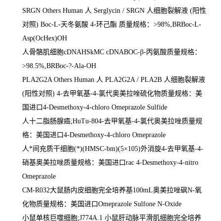
SRGN Others Human
人
Serglycin / SRGN
人细胞裂解液
(
阳性
对照
) Boc-L-
天冬氨酸
4-
环己酯 质量规格：
>98%,BRBoc-L-
Asp(OcHex)OH
人骨骼肌细胞
cDNAHSkMC cDNABOC-
β
-
丙氨酸质量规格：
>98.5%,BRBoc-?-Ala-OH
PLA2G2A Others Human
人
PLA2G2A / PLA2B
人细胞裂解液
(
阳性对照
) 4-
去甲氧基
-4-
氯代奥美拉唑硫化物质量规格：美
国进口
4-Desmethoxy-4-chloro Omeprazole Sulfide
人十二脂肠腺癌
;HuTu-804-
去甲氧基
-4-
氯代奥美拉唑质量规
格：美国进口
4-Desmethoxy-4-chloro Omeprazole
人*间充质干细胞
(
*
)(HMSC-bm)(5
×
105)
外消旋
4-
去甲氧基
-4-
硝基奥美拉唑质量规格：美国进口
rac 4-Desmethoxy-4-nitro
Omeprazole
CM-R032
大鼠肠内皮细胞完全培养基
100mL
奥美拉唑砜
N-
氧
化物质量规格：美国进口
Omeprazole Sulfone N-Oxide
小鼠单核巨噬细胞
;J774A.1
小鼠肝动脉平滑肌细胞完全培养