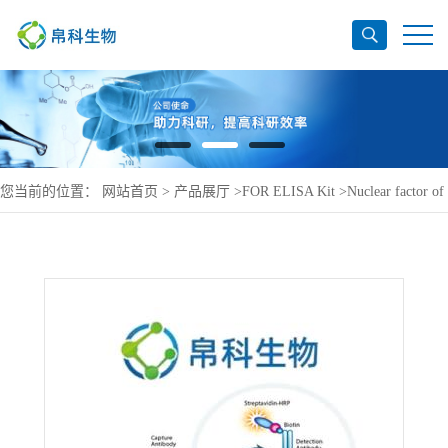
您当前的位置：
网站首页
>
产品展厅
>
FOR ELISA Kit
>
Nuclear factor of
activated T-cells, cytoplasmic 1 ELISA Kit