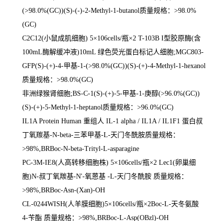
(>98.0%(GC))(S)-(-)-2-Methyl-1-butanol
质量规格：
>98.0%
(GC)
C2C12(
小鼠成肌细胞
) 5
×
106cells/
瓶×
2 T-103B I
型胶原酶
(
含
100mL
酶解缓冲液
)10mL
绿色荧光蛋白标记人细胞
;MGC803-
GFP(S)-(+)-4-
甲基
-1-(>98.0%(GC))(S)-(+)-4-Methyl-1-hexanol
质量规格：
>98.0%(GC)
非洲绿猴肾细胞
;BS-C-1(S)-(+)-5-
甲基
-1-
庚醇
(>96.0%(GC))
(S)-(+)-5-Methyl-1-heptanol
质量规格：
>96.0%(GC)
IL1A Protein Human
重组人
IL-1 alpha / IL1A / IL1F1
蛋白叔
丁氧羰基
-N-beta-
三苯甲基
-L-
天门冬酰胺质量规格：
>98%,BRBoc-N-beta-Trityl-L-asparagine
PC-3M-IE8(
人高转移细胞株
) 5
×
106cells/
瓶×
2 Lec1(
卵巢细
胞
)N-
叔丁氧羰基
-N'-
氧蒽基
-L-
天门冬酰胺 质量规格：
>98%,BRBoc-Asn-(Xan)-OH
CL-0244WISH(
人羊膜细胞
)5
×
106cells/
瓶×
2Boc-L-
天冬氨酸
4-
苄酯 质量规格：
>98%,BRBoc-L-Asp(OBzl)-OH