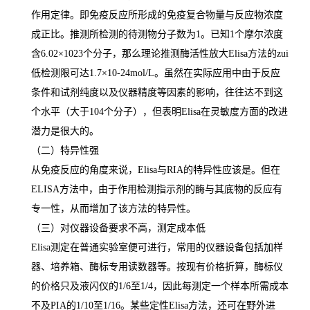
作用定律。即免疫反应所形成的免疫复合物量与反应物浓度
成正比。推测所检测的待测物分子数为
1
。已知
1
个摩尔浓度
含
6.02×1023
个分子，那么理论推测酶活性放大
Elisa
方法的
zui
低检测限可达
1.7×10-24mol/L
。虽然在实际应用中由于反应
条件和试剂纯度以及仪器精度等因素的影响，往往达不到这
个水平（大于
104
个分子），但表明
Elisa
在灵敏度方面的改进
潜力是很大的。
（二）特异性强
从免疫反应的角度来说，
Elisa
与
RIA
的特异性应该是。但在
ELISA
方法中，由于作用检测指示剂的酶与其底物的反应有
专一性，从而增加了该方法的特异性。
（三）对仪器设备要求不高，测定成本低
Elisa
测定在普通实验室便可进行，常用的仪器设备包括加样
器、培养箱、酶标专用读数器等。按现有价格折算，酶标仪
的价格只及液闪仪的
1/6
至
1/4
，因此每测定一个样本所需成本
不及
PIA
的
1/10
至
1/16
。某些定性
Elisa
方法，还可在野外进