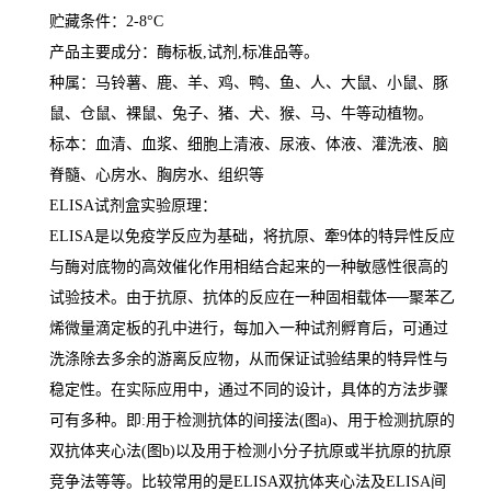
贮藏条件：
2-8°C
产品主要成分：酶标板
,
试剂
,
标准品等。
种属：马铃薯、鹿、羊、鸡、鸭、鱼、人、大鼠、小鼠、豚
鼠、仓鼠、裸鼠、兔子、猪、犬、猴、马、牛等动植物。
标本：血清、血浆、细胞上清液、尿液、体液、灌洗液、脑
脊髓、心房水、胸房水、组织等
ELISA
试剂盒实验原理：
ELISA
是以免疫学反应为基础，将抗原、牽
9
体的特异性反应
与酶对底物的高效催化作用相结合起来的一种敏感性很高的
试验技术。由于抗原、抗体的反应在一种固相载体
──
聚苯乙
烯微量滴定板的孔中进行，每加入一种试剂孵育后，可通过
洗涤除去多余的游离反应物，从而保证试验结果的特异性与
稳定性。在实际应用中，通过不同的设计，具体的方法步骤
可有多种。即
:
用于检测抗体的间接法
(
图
a)
、用于检测抗原的
双抗体夹心法
(
图
b)
以及用于检测小分子抗原或半抗原的抗原
竞争法等等。比较常用的是
ELISA
双抗体夹心法及
ELISA
间