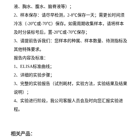
液、胸水、腹水、脑脊液等）；
2
、样本保存：请尽早检测，
2-8
℃
保存一天；需更长时间须
冷冻（
-20
℃
或
-70
℃
）保存。如需周期收集样本，请将样本
及时分装标号后，置
-20
℃
或
-70
℃
保存；
3
、请提前告诉我们：您样本的种属、样本数量、待测指标及
其他特殊要求。
报告内容及标准：
1
、
ELISA
标准曲线；
2
、详细的实验步骤；
3
、完整的实验报告（试剂耗材，实验方法，实验结果及结果
说明）；
4
、实验进行阶段，我公司客服人员会及时向您汇报实验进
程。
相关产品：