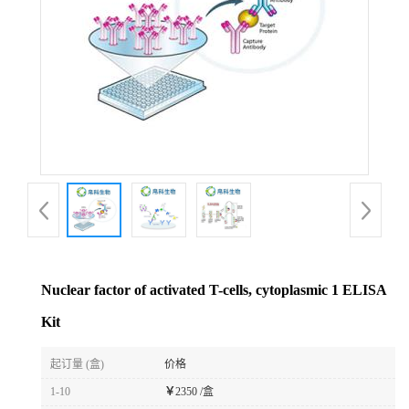
Nuclear factor of activated T-cells, cytoplasmic 1 ELISA
Kit
起订量 (盒)
价格
1-10
￥
2350 /盒