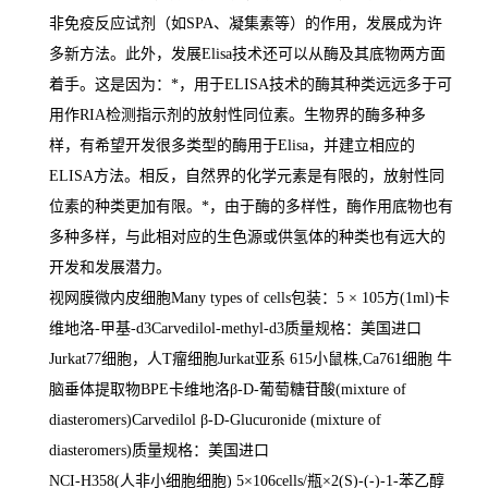
非免疫反应试剂（如
SPA
、凝集素等）的作用，发展成为许
多新方法。此外，发展
Elisa
技术还可以从酶及其底物两方面
着手。这是因为：
*
，用于
ELISA
技术的酶其种类远远多于可
用作
RIA
检测指示剂的放射性同位素。生物界的酶多种多
样，有希望开发很多类型的酶用于
Elisa
，并建立相应的
ELISA
方法。相反，自然界的化学元素是有限的，放射性同
位素的种类更加有限。
*
，由于酶的多样性，酶作用底物也有
多种多样，与此相对应的生色源或供氢体的种类也有远大的
开发和发展潜力。
视网膜微内皮细胞
Many types of cells
包装：
5
×
105
方
(1ml)
卡
维地洛
-
甲基
-d3Carvedilol-methyl-d3
质量规格：美国进口
Jurkat77
细胞，人
T
瘤细胞
Jurkat
亚系
615
小鼠株
,Ca761
细胞 牛
脑垂体提取物
BPE
卡维地洛β
-D-
葡萄糖苷酸
(mixture of
diasteromers)Carvedilol
β
-D-Glucuronide (mixture of
diasteromers)
质量规格：美国进口
NCI-H358(
人非小细胞细胞
) 5
×
106cells/
瓶×
2(S)-(-)-1-
苯乙醇