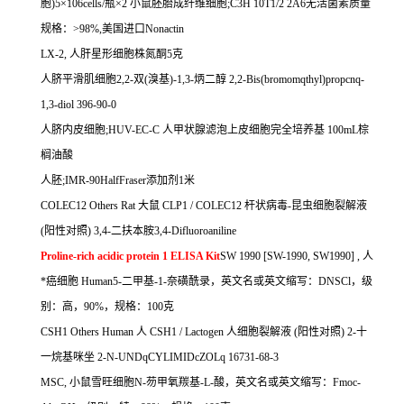
胞
)5
×
106cells/
瓶×
2
小鼠胚胎成纤维细胞
;C3H 10T1/2 2A6
无活菌素质量
规格：
>98%,
美国进口
Nonactin
LX-2,
人肝星形细胞株氮酮
5
克
人脐平滑肌细胞
2,2-
双
(
溴基
)-1,3-
炳二醇
2,2-Bis(bromomqthyl)propcnq-
1,3-diol 396-90-0
人脐内皮细胞
;HUV-EC-C
人甲状腺滤泡上皮细胞完全培养基
100mL
棕
榈油酸
人胚
;IMR-90HalfFraser
添加剂
1
米
COLEC12 Others Rat
大鼠
CLP1 / COLEC12
杆状病毒
-
昆虫细胞裂解液
(
阳性对照
) 3,4-
二扶本胺
3,4-Difluoroaniline
Proline-rich acidic protein 1 ELISA Kit
SW 1990 [SW-1990, SW1990] ,
人
*癌细胞
Human5-
二甲基
-1-
奈磺酰录，英文名或英文缩写：
DNSCl
，级
别：高，
90%
，规格：
100
克
CSH1 Others Human
人
CSH1 / Lactogen
人细胞裂解液
(
阳性对照
) 2-
十
一烷基咪坐
2-N-UNDqCYLIMIDcZOLq 16731-68-3
MSC,
小鼠雪旺细胞
N-
芴甲氧羰基
-L-
酸，英文名或英文缩写：
Fmoc-