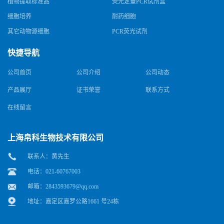
植物提取标准品
荧光定量PCR试剂盒
细胞培养
耐药细胞
其它动物源细胞
PCR荧光试剂
快捷导航
公司首页
公司介绍
公司动态
产品展厅
证书荣誉
联系方式
在线留言
上海帛科生物技术有限公司
联系人：黄先生
电话：021-60767003
邮箱：
2843593679@qq.com
地址：嘉定区嘉罗公路1661 号24栋