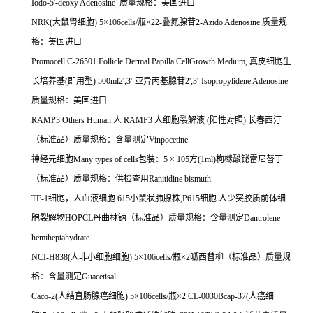
Iodo-5'-deoxy Adenosine
质量规格：美国进口
NRK(
大鼠肾细胞
) 5
×
106cells/
瓶×
22-
叠氮腺苷
2-Azido Adenosine
质量规
格：美国进口
Promocell C-26501 Follicle Dermal Papilla CellGrowth Medium,
真皮细胞生
长培养基
(
即用型
) 500ml2',3'-
亚异丙基腺苷
2',3'-Isopropylidene Adenosine
质量规格：美国进口
RAMP3 Others Human
人
RAMP3
人细胞裂解液
(
阳性对照
)
长春西汀
（标准品）质量规格：含量测定
Vinpocetine
神经元细胞
Many types of cells
包装：
5
×
105
方
(1ml)
枸橼酸铋雷尼替丁
（标准品）质量规格：供检查用
Ranitidine bismuth
TF-1
细胞，人血液细胞
615
小鼠状肺腺株
,P615
细胞
人少突胶质前体细
胞裂解物
HOPCL
丹曲林钠（标准品）质量规格：含量测定
Dantrolene
hemiheptahydrate
NCI-H838(
人非小细胞细胞
) 5
×
106cells/
瓶×
2
呱西替柳（标准品）质量规
格：含量测定
Guacetisal
Caco-2(
人结直肠腺癌细胞
) 5
×
106cells/
瓶×
2 CL-0030Bcap-37(
人癌细