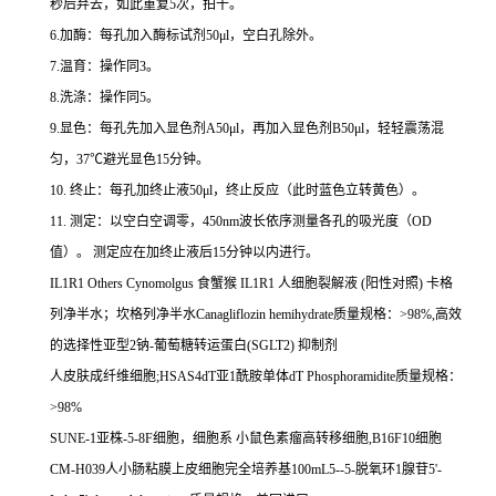
秒后弃去，如此重复
5
次，拍干。
6.
加酶：每孔加入酶标试剂
50μl
，空白孔除外。
7.
温育：操作同
3
。
8.
洗涤：操作同
5
。
9.
显色：每孔先加入显色剂
A50μl
，再加入显色剂
B50μl
，轻轻震荡混
匀，
37
℃
避光显色
15
分钟。
10.
终止：每孔加终止液
50μl
，终止反应（此时蓝色立转黄色）。
11.
测定：以空白空调零，
450nm
波长依序测量各孔的吸光度（
OD
值）。
测定应在加终止液后
15
分钟以内进行。
IL1R1 Others Cynomolgus
食蟹猴
IL1R1
人细胞裂解液
(
阳性对照
)
卡格
列净半水；坎格列净半水
Canagliflozin hemihydrate
质量规格：
>98%,
高效
的选择性亚型
2
钠
-
葡萄糖转运蛋白
(SGLT2)
抑制剂
人皮肤成纤维细胞
;HSAS4dT
亚
1
酰胺单体
dT Phosphoramidite
质量规格：
>98%
SUNE-1
亚株
-5-8F
细胞，细胞系
小鼠色素瘤高转移细胞
,B16F10
细胞
CM-H039
人小肠粘膜上皮细胞完全培养基
100mL5--5-
脱氧环
1
腺苷
5'-