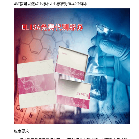
48T
指可以做
47
个标本
-1
个标准对照
-42
个样本
标本要求