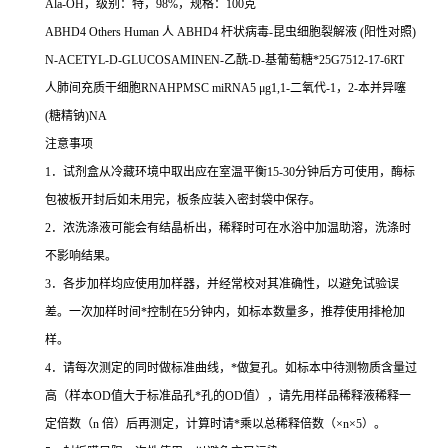
Ala-OH
，级别：特，
98%
，规格：
100
克
ABHD4 Others Human
人
ABHD4
杆状病毒
-
昆虫细胞裂解液
(
阳性对照
)
N-ACETYL-D-GLUCOSAMINEN-
乙酰
-D-
基葡萄糖*
25G7512-17-6RT
人肺间充质干细胞
RNAHPMSC miRNA5
μ
g1,1-
二氧代
-1
，
2-
本并异噻
(
糖精钠
)NA
注意事项
1
．试剂盒从冷藏环境中取出应在室温平衡
15-30
分钟后方可使用，酶标
包被板开封后如未用完，板条应装入密封袋中保存。
2
．浓洗涤液可能会有结晶析出，稀释时可在水浴中加温助溶，洗涤时
不影响结果。
3
．各步加样均应使用加样器，并经常校对其准确性，以避免试验误
差。一次加样时间
*
控制在
5
分钟内，如标本数量多，推荐使用排枪加
样。
4
．请每次测定的同时做标准曲线，
*
做复孔。如标本中待测物质含量过
高（样本
OD
值大于标准品孔
*
孔的
OD
值），请先用样品稀释液稀释一
定倍数（
n
倍）后再测定，计算时请
*
乘以总稀释倍数（
×n×5
）。