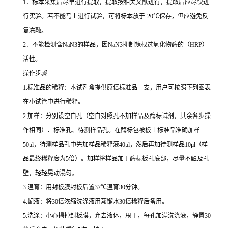
1
．标本采集后尽早进行提取，提取按相关文献进行，提取后应尽快进
行实验。若不能马上进行试验，可将标本放于
-20
℃
保存，但应避免反
复冻融。
2
．不能检测含
NaN3
的样品，因
NaN3
抑制辣根过氧化物酶的（
HRP
）
活性。
操作步骤
1.
标准品的稀释：本试剂盒提供原倍标准品一支，用户可按照下列图表
在小试管中进行稀释。
2.
加样：分别设空白孔（空白对照孔不加样品及酶标试剂，其余各步操
作相同）、标准孔、待测样品孔。在酶标包被板上标准品准确加样
50μl
，待测样品孔中先加样品稀释液
40μl
，然后再加待测样品
10μl
（样
品最终稀释度为
5
倍）。加样将样品加于酶标板孔底部，尽量不触及孔
壁，轻轻晃动混匀。
3.
温育：用封板膜封板后置
37
℃
温育
30
分钟。
4.
配液：将
30
倍浓缩洗涤液用蒸馏水
30
倍稀释后备用。
5.
洗涤：小心揭掉封板膜，弃去液体，甩干，每孔加满洗涤液，静置
30