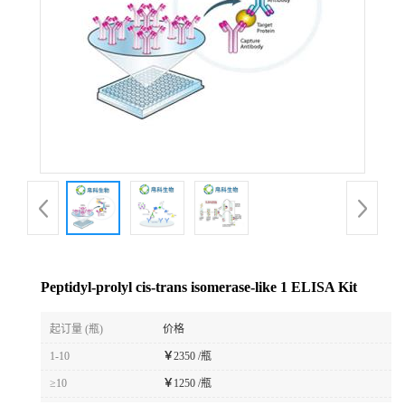
Peptidyl-prolyl cis-trans isomerase-like 1 ELISA Kit
起订量 (瓶)
价格
1-10
￥
2350 /瓶
≥10
￥
1250 /瓶