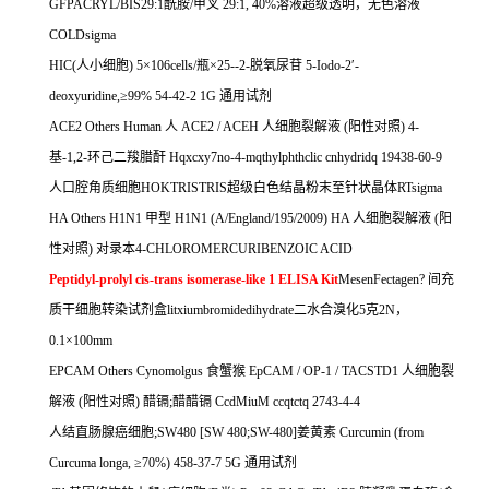
GFPACRYL/BIS29:1
酰胺
/
甲叉
29:1, 40%
溶液超级透明，无色溶液
COLDsigma
HIC(
人小细胞
) 5
×
106cells/
瓶×
25--2-
脱氧尿苷
5-Iodo-2
′
-
deoxyuridine,
≥
99% 54-42-2 1G
通用试剂
ACE2 Others Human
人
ACE2 / ACEH
人细胞裂解液
(
阳性对照
) 4-
基
-1,2-
环己二羧腊酐
Hqxcxy7no-4-mqthylphthclic cnhydridq 19438-60-9
人口腔角质细胞
HOKTRISTRIS
超级白色结晶粉末至针状晶体
RTsigma
HA Others H1N1
甲型
H1N1 (A/England/195/2009) HA
人细胞裂解液
(
阳
性对照
)
对录本
4-CHLOROMERCURIBENZOIC ACID
Peptidyl-prolyl cis-trans isomerase-like 1 ELISA Kit
MesenFectagen?
间充
质干细胞转染试剂盒
litxiumbromidedihydrate
二水合溴化
5
克
2N
，
0.1
×
100mm
EPCAM Others Cynomolgus
食蟹猴
EpCAM / OP-1 / TACSTD1
人细胞裂
解液
(
阳性对照
)
醋镉
;
醋醋镉
CcdMiuM ccqtctq 2743-4-4
人结直肠腺癌细胞
;SW480 [SW 480;SW-480]
姜黄素
Curcumin (from
Curcuma longa,
≥
70%) 458-37-7 5G
通用试剂