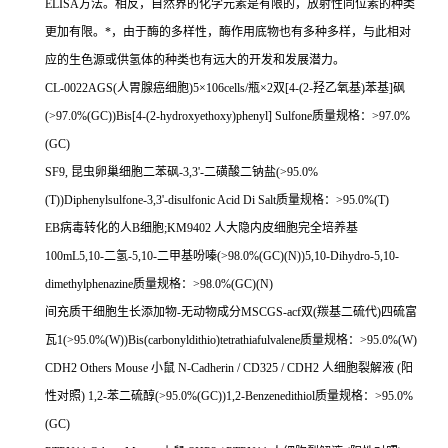
ELISA
方法。相反，自然界的化学元素是有限的，放射性同位素的种类
更加有限。
*
，由于酶的多样性，酶作用底物也有多种多样，与此相对
应的生色源或供氢体的种类也有远大的开发和发展潜力。
CL-0022AGS(
人胃腺癌细胞
)5
×
106cells/
瓶×
2
双
[4-(2-
羟乙氧基
)
苯基
]
砜
(>97.0%(GC))Bis[4-(2-hydroxyethoxy)phenyl] Sulfone
质量规格：
>97.0%
(GC)
SF9,
昆虫卵巢细胞二苯砜
-3,3'-
二磺酸二钠盐
(>95.0%
(T))Diphenylsulfone-3,3'-disulfonic Acid Di Salt
质量规格：
>95.0%(T)
EB
病毒转化的人
B
细胞
;KM9402
人大隐内皮细胞完全培养基
100mL5,10-
二氢
-5,10-
二甲基吩嗪
(>98.0%(GC)(N))5,10-Dihydro-5,10-
dimethylphenazine
质量规格：
>98.0%(GC)(N)
间充质干细胞生长添加物
-
无动物成分
MSCGS-acf
双
(
羰基二硫代
)
四硫富
瓦
1(>95.0%(W))Bis(carbonyldithio)tetrathiafulvalene
质量规格：
>95.0%(W)
CDH2 Others Mouse
小鼠
N-Cadherin / CD325 / CDH2
人细胞裂解液
(
阳
性对照
) 1,2-
苯二硫醇
(>95.0%(GC))1,2-Benzenedithiol
质量规格：
>95.0%
(GC)