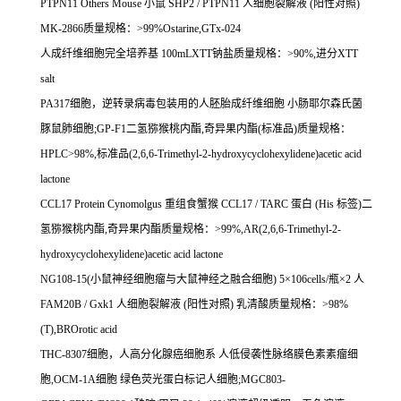
PTPN11 Others Mouse
小鼠
SHP2 / PTPN11
人细胞裂解液
(
阳性对照
)
MK-2866
质量规格：
>99%Ostarine,GTx-024
人成纤维细胞完全培养基
100mLXTT
钠盐质量规格：
>90%,
进分
XTT
salt
PA317
细胞，逆转录病毒包装用的人胚胎成纤维细胞
小肠耶尔森氏菌
豚鼠肺细胞
;GP-F1
二氢猕猴桃内酯
,
奇异果内酯
(
标准品
)
质量规格：
HPLC>98%,
标准品
(2,6,6-Trimethyl-2-hydroxycyclohexylidene)acetic acid
lactone
CCL17 Protein Cynomolgus
重组食蟹猴
CCL17 / TARC
蛋白
(His
标签
)
二
氢猕猴桃内酯
,
奇异果内酯质量规格：
>99%,AR(2,6,6-Trimethyl-2-
hydroxycyclohexylidene)acetic acid lactone
NG108-15(
小鼠神经细胞瘤与大鼠神经之融合细胞
) 5
×
106cells/
瓶×
2
人
FAM20B / Gxk1
人细胞裂解液
(
阳性对照
)
乳清酸质量规格：
>98%
(T),BROrotic acid
THC-8307
细胞，人高分化腺癌细胞系
人低侵袭性脉络膜色素素瘤细
胞
,OCM-1A
细胞
绿色荧光蛋白标记人细胞
;MGC803-