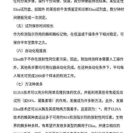
任何分离步骤，操作十分简便、快速，数分钟便能得出结果。某些定性
Elisa
试剂盒，如国外 的某些奶牛发情鉴定和诊断
Elisa
试剂盒，数分钟时
间便能完成一次测定。
（五）试剂保存时间较长
作为检测指示剂用的酶和酶标记物，在低温或干燥条件下相对稳定，可
保存半年至数年之久。
（六）自动化程度高
Elisa
由于不存在放射性同位素污染，因此，除加待测样本需要人工操作
外，其他各步骤均可用仪器自动化完成。在这种自动化条件下，平均每
人每天可完成
2000
余个样本的检测工作。
（七）方法种类多
ELISA
技术可以充分利用单克隆抗体的优点，并能利用某些非免疫反应
试剂（如
SPA
、凝集素等）的作用，发展成为许多新方法。此外，发展
Elisa
技术还可以从酶及其底物两方面着手。这是因为：
*
，用于
ELISA
技术的酶其种类远远多于可用作
RIA
检测指示剂的放射性同位素。生物
界的酶多种多样，有希望开发很多类型的酶用于
Elisa
，并建立相应的