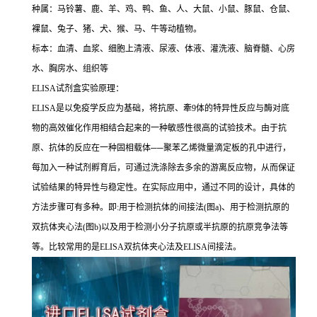
种属：马铃薯、鹿、羊、鸡、鸭、鱼、人、大鼠、小鼠、豚鼠、仓鼠、
裸鼠、兔子、猪、犬、猴、马、牛等动植物。
标本：血清、血浆、细胞上清液、尿液、体液、灌洗液、脑脊髓、心房
水、胸房水、组织等
ELISA
试剂盒实验原理：
ELISA
是以免疫学反应为基础，将抗原、牽
9
体的特异性反应与酶对底
物的高效催化作用相结合起来的一种敏感性很高的试验技术。由于抗
原、抗体的反应在一种固相载体
──
聚苯乙烯微量滴定板的孔中进行，
每加入一种试剂孵育后，可通过洗涤除去多余的游离反应物，从而保证
试验结果的特异性与稳定性。在实际应用中，通过不同的设计，具体的
方法步骤可有多种。即
:
用于检测抗体的间接法
(
图
a)
、用于检测抗原的
双抗体夹心法
(
图
b)
以及用于检测小分子抗原或半抗原的抗原竞争法等
等。比较常用的是
ELISA
双抗体夹心法及
ELISA
间接法。