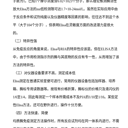
子数为
1
。已知
1
个摩尔浓度含
6.02×1023
个分子，那么理论推测酶活性
放大
Elisa
方法的
zui
低检测限可达
1.7×10-24mol/L
。虽然在实际应用中由
于反应条件和试剂纯度以及仪器精度等因素的影响，往往达不到这个水
平（大于
104
个分子），但表明
Elisa
在灵敏度方面的改进潜力是很大
的。
（二）特异性强
从免疫反应的角度来说，
Elisa
与
RIA
的特异性应该是。但在
ELISA
方法
中，由于作用检测指示剂的酶与其底物的反应有专一性，从而增加了该
方法的特异性。
（三）对仪器设备要求不高，测定成本低
Elisa
测定在普通实验室便可进行，常用的仪器设备包括加样器、培养
箱、酶标专用读数器等。按现有价格折算，酶标仪的价格只及液闪仪的
1/6
至
1/4
，因此每测定一个样本所需成本不及
PIA
的
1/10
至
1/16
。某些定
性
Elisa
方法，还可在野外进行，操作十分方便。
（四）方法快速、简便
均质酶免疫测定方法操作时，所有反应试剂均在同一体系内进行，不需