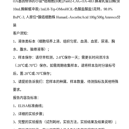
tTA
基因修饰的小鼠*癌细胞
(B
类
);Pan02-CAG-tTA-4B3
胰凝乳蛋白酶
(
含
10mL
酶解缓冲液
) 1mLH-Trp-OMeoHClL-
色酸盐酸盐
5
克特，
98.0%
BxPC-3,
人原位*腺癌细胞株
HumanL-AscorbicAcid 100g/500g Amresco
分
装
客户须知：
1
、液体类标本（细胞培养上清、组织匀浆、血清、血浆、尿液、胸
水、腹水、脑脊液等）；
2
、样本保存：请尽早检测，
2-8
℃
保存一天；需更长时间须冷冻
（
-20
℃
或
-70
℃
）保存。如需周期收集样本，请将样本及时分装标号
后，置
-20
℃
或
-70
℃
保存；
3
、请提前告诉我们：您样本的种属、样本数量、待测指标及其他特殊
要求。
报告内容及标准：
1
、
ELISA
标准曲线；
2
、详细的实验步骤；
3
、完整的实验报告（试剂耗材，实验方法，实验结果及结果说明）；