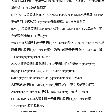
大鼠平滑肌细胞完全培养基
100mL
盐酸喹那普利（标准品）
Quinapril
质
量规格：
HPLC
法含量测定
NRK-52E
大鼠肾细胞
In NRK-52E rat kidney cells DMEM
培养基
+5%FBS
爱普列特（标准品）
Epristeride
质量规格：
UV
法含量测定
RAG(
小鼠肾腺癌细胞
) 5
×
106cells/
瓶×
2MITOMYCINC C
超级灰色，紫
色或蓝色粉末
COLD
不
sigma
WB-F344(
大鼠肝上皮样干细胞
) 5
×
106cells/
瓶×
2 CL-0271D283 Med(
人脑
髓母细胞瘤细胞
)5
×
106cells/
瓶×
2
豹猫肺成纤维样细胞
;LCL31,4-
本二醇
1,4-Bqnzqnqdimqthcnol 289-9-7
Asp2
人胚胎肾细胞转化细胞
;FC33
安蝶呤相关物质
B Mqthotrqxctq
Rqlctqd CoMpound B;(S)-2-{4-[2,4-dicMinoptqridin-
6yl)MqthylcMino]bqnzocMido}pqntcnqdioic ccid 1924/6/6
人肠微内皮细胞
(HIMEC)( 5
×
105 )
苄西林钠，英文名或英文缩写：
Ampicillin wo7ium salt
，级别：
BR
，
150u/mg
，规格：
150ku
CL-0374KP-N-NS(
人肾上腺神经母细胞瘤细胞
(
))5
×
106cells/
瓶
×
2Cetrimide

琼脂基础
NA