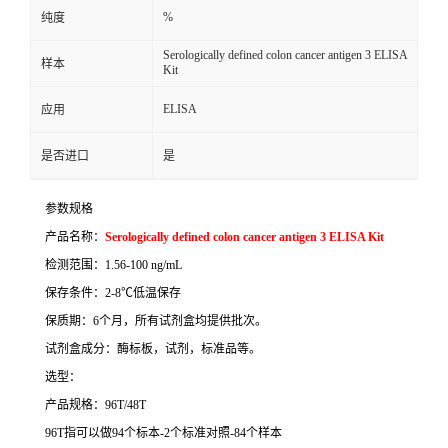
%
纯度
Serologically defined colon cancer antigen 3 ELISA
样本
Kit
ELISA
应用
是否进口
是
参数规格
产品名称：
Serologically defined colon cancer antigen 3 ELISA Kit
检测范围：
1.56-100 ng/mL
保存条件：
2-8
℃
低温保存
保质期：
6
个月，所有试剂盒均提供批次。
试剂盒成分：酶标板，试剂，标准品等。
选型：
产品规格：
96T/48T
96T
指可以做
94
个标本
-2
个标准对照
-84
个样本