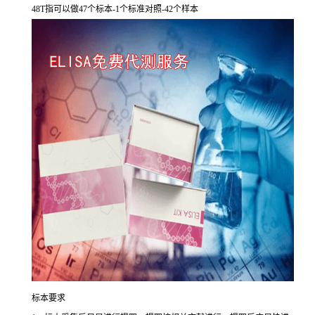
48T
指可以做
47
个标本
-1
个标准对照
-42
个样本
标本要求