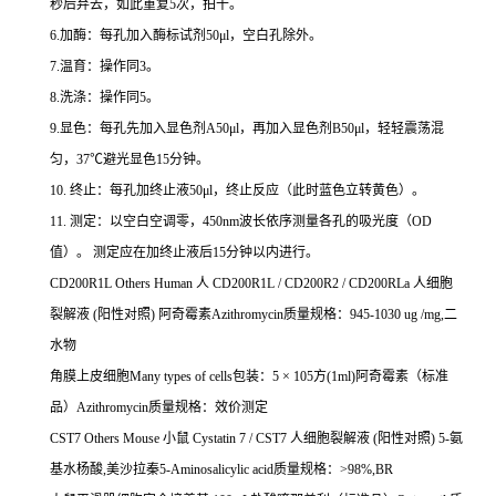
秒后弃去，如此重复
5
次，拍干。
6.
加酶：每孔加入酶标试剂
50μl
，空白孔除外。
7.
温育：操作同
3
。
8.
洗涤：操作同
5
。
9.
显色：每孔先加入显色剂
A50μl
，再加入显色剂
B50μl
，轻轻震荡混
匀，
37
℃
避光显色
15
分钟。
10.
终止：每孔加终止液
50μl
，终止反应（此时蓝色立转黄色）。
11.
测定：以空白空调零，
450nm
波长依序测量各孔的吸光度（
OD
值）。
测定应在加终止液后
15
分钟以内进行。
CD200R1L Others Human
人
CD200R1L / CD200R2 / CD200RLa
人细胞
裂解液
(
阳性对照
)
阿奇霉素
Azithromycin
质量规格：
945-1030 ug /mg,
二
水物
角膜上皮细胞
Many types of cells
包装：
5
×
105
方
(1ml)
阿奇霉素（标准
品）
Azithromycin
质量规格：效价测定
CST7 Others Mouse
小鼠
Cystatin 7 / CST7
人细胞裂解液
(
阳性对照
) 5-
氨
基水杨酸
,
美沙拉秦
5-Aminosalicylic acid
质量规格：
>98%,BR