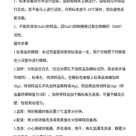
1
．标本采集后尽早进行提取，提取按相关文献进行，提取后应尽快进
行实验。若不能马上进行试验，可将标本放于
-20
℃
保存，但应避免反
复冻融。
2
．不能检测含
NaN3
的样品，因
NaN3
抑制辣根过氧化物酶的（
HRP
）
活性。
操作步骤
1.
标准品的稀释：本试剂盒提供原倍标准品一支，用户可按照下列图表
在小试管中进行稀释。
2.
加样：分别设空白孔（空白对照孔不加样品及酶标试剂，其余各步操
作相同）、标准孔、待测样品孔。在酶标包被板上标准品准确加样
50μl
，待测样品孔中先加样品稀释液
40μl
，然后再加待测样品
10μl
（样
品最终稀释度为
5
倍）。加样将样品加于酶标板孔底部，尽量不触及孔
壁，轻轻晃动混匀。
3.
温育：用封板膜封板后置
37
℃
温育
30
分钟。
4.
配液：将
30
倍浓缩洗涤液用蒸馏水
30
倍稀释后备用。
5.
洗涤：小心揭掉封板膜，弃去液体，甩干，每孔加满洗涤液，静置
30