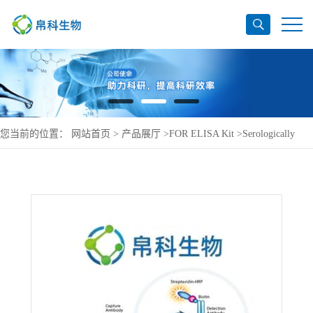
您当前的位置：
网站首页
>
产品展厅
>
FOR ELISA Kit
>
Serologically
defined colon cancer antigen 3 ELISA Kit