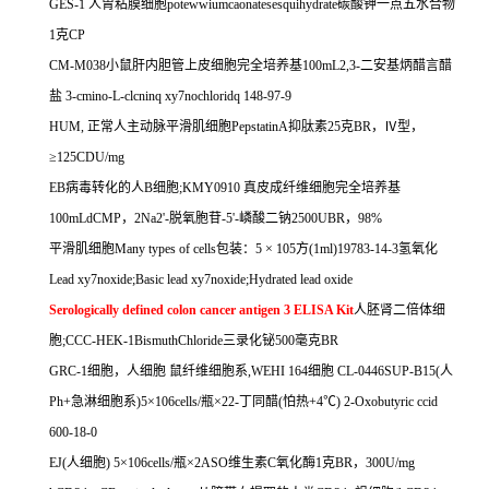
GES-1
人胃粘膜细胞
potewwiumcaonatesesquihydrate
碳酸钾一点五水合物
1
克
CP
CM-M038
小鼠肝内胆管上皮细胞完全培养基
100mL2,3-
二安基炳醋言醋
盐
3-cmino-L-clcninq xy7nochloridq 148-97-9
HUM,
正常人主动脉平滑肌细胞
PepstatinA
抑肽素
25
克
BR
，Ⅳ型，
≥
125CDU/mg
EB
病毒转化的人
B
细胞
;KMY0910
真皮成纤维细胞完全培养基
100mLdCMP
，
2Na2'-
脱氧胞苷
-5'-
嶙酸二钠
2500UBR
，
98%
平滑肌细胞
Many types of cells
包装：
5
×
105
方
(1ml)19783-14-3
氢氧化
Lead xy7noxide;Basic lead xy7noxide;Hydrated lead oxide
Serologically defined colon cancer antigen 3 ELISA Kit
人胚肾二倍体细
胞
;CCC-HEK-1BismuthChloride
三录化铋
500
毫克
BR
GRC-1
细胞，人细胞
鼠纤维细胞系
,WEHI 164
细胞
CL-0446SUP-B15(
人
Ph+
急淋细胞系
)5
×
106cells/
瓶×
22-
丁同醋
(
怕热
+4
℃
) 2-Oxobutyric ccid
600-18-0
EJ(
人细胞
) 5
×
106cells/
瓶×
2ASO
维生素
C
氧化酶
1
克
BR
，
300U/mg