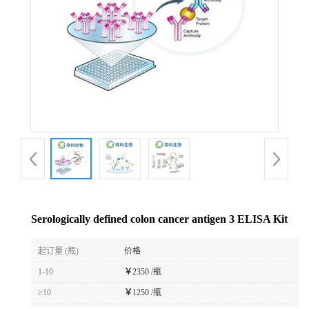
Serologically defined colon cancer antigen 3 ELISA Kit
起订量 (瓶)
价格
1-10
￥
2350 /瓶
≥10
￥
1250 /瓶