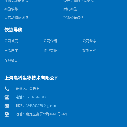
植物提取标准品
荧光定量PCR试剂盒
细胞培养
耐药细胞
其它动物源细胞
PCR荧光试剂
快捷导航
公司首页
公司介绍
公司动态
产品展厅
证书荣誉
联系方式
在线留言
上海帛科生物技术有限公司
联系人：黄先生
电话：021-60767003
邮箱：
2843593679@qq.com
地址：嘉定区嘉罗公路1661 号24栋