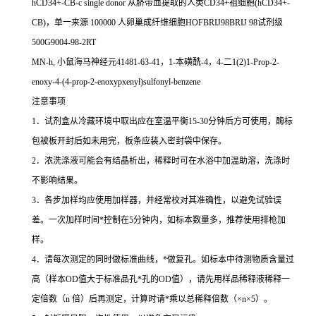
hCD34+-CB-c single donor
从脐带血提取的人类
CD34+
祖细胞
(hCD34+-
CB)
，单一来源
100000
人卵巢成纤维细胞
HOFBRIJ98BRIJ 98
试剂级
500G9004-98-2RT
MN-h,
小鼠海马神经元
41481-63-41
，
1-
本磺酰
-4
，
4-
二
1(2)1-Prop-2-
enoxy-4-(4-prop-2-enoxypxenyl)sulfonyl-benzene
注意事项
1
．试剂盒从冷藏环境中取出应在室温平衡
15-30
分钟后方可使用，酶标
包被板开封后如未用完，板条应装入密封袋中保存。
2
．浓洗涤液可能会有结晶析出，稀释时可在水浴中加温助溶，洗涤时
不影响结果。
3
．各步加样均应使用加样器，并经常校对其准确性，以避免试验误
差。一次加样时间
*
控制在
5
分钟内，如标本数量多，推荐使用排枪加
样。
4
．请每次测定的同时做标准曲线，
*
做复孔。如标本中待测物质含量过
高（样本
OD
值大于标准品孔
*
孔的
OD
值），请先用样品稀释液稀释一
定倍数（
n
倍）后再测定，计算时请
*
乘以总稀释倍数（
×n×5
）。