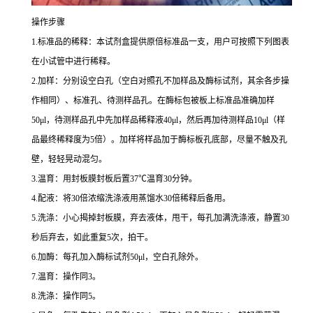
操作步骤
1.
标准品的稀释：本试剂盒提供原倍标准品一支，用户可按照下列图表
在小试管中进行稀释。
2.
加样：分别设空白孔（空白对照孔不加样品及酶标试剂，其余各步操
作相同）、标准孔、待测样品孔。在酶标包被板上标准品准确加样
50μl
，待测样品孔中先加样品稀释液
40μl
，然后再加待测样品
10μl
（样
品最终稀释度为
5
倍）。加样将样品加于酶标板孔底部，尽量不触及孔
壁，轻轻晃动混匀。
3.
温育：用封板膜封板后置
37
℃
温育
30
分钟。
4.
配液：将
30
倍浓缩洗涤液用蒸馏水
30
倍稀释后备用。
5.
洗涤：小心揭掉封板膜，弃去液体，甩干，每孔加满洗涤液，静置
30
秒后弃去，如此重复
5
次，拍干。
6.
加酶：每孔加入酶标试剂
50μl
，空白孔除外。
7.
温育：操作同
3
。
8.
洗涤：操作同
5
。