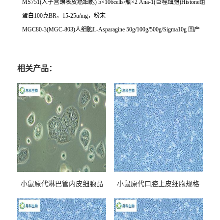
MS751(
人子宫颈表皮癌细胞
) 5
×
106cells/
瓶×
2 Ana-1(
巨噬细胞
)Histone
组
蛋白
100
克
BR
，
15-25u/mg
，粉末
MGC80-3(MGC-803)
人细胞
L-Asparagine 50g/100g/500g/Sigma10g
国产
相关产品：
小鼠原代淋巴管内皮细胞品
小鼠原代口腔上皮细胞规格
牌