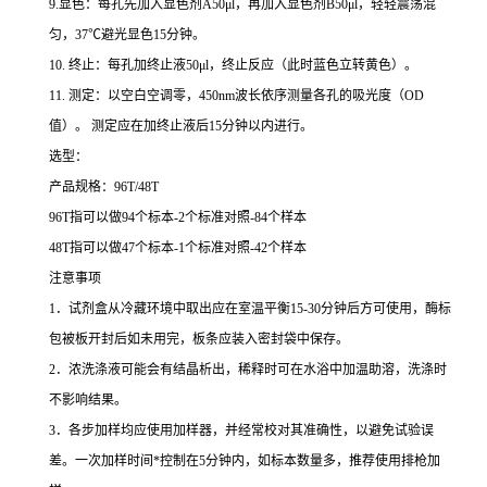
9.
显色：每孔先加入显色剂
A50μl
，再加入显色剂
B50μl
，轻轻震荡混
匀，
37
℃
避光显色
15
分钟。
10.
终止：每孔加终止液
50μl
，终止反应（此时蓝色立转黄色）。
11.
测定：以空白空调零，
450nm
波长依序测量各孔的吸光度（
OD
值）。
测定应在加终止液后
15
分钟以内进行。
选型：
产品规格：
96T/48T
96T
指可以做
94
个标本
-2
个标准对照
-84
个样本
48T
指可以做
47
个标本
-1
个标准对照
-42
个样本
注意事项
1
．试剂盒从冷藏环境中取出应在室温平衡
15-30
分钟后方可使用，酶标
包被板开封后如未用完，板条应装入密封袋中保存。
2
．浓洗涤液可能会有结晶析出，稀释时可在水浴中加温助溶，洗涤时
不影响结果。
3
．各步加样均应使用加样器，并经常校对其准确性，以避免试验误
差。一次加样时间
*
控制在
5
分钟内，如标本数量多，推荐使用排枪加