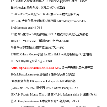
TNFa
细胞
人滑膜细胞
RNAHS miRNA5
μ
g
盐酸尼非卡兰
(
标准
品
)Nifekalant
质量规格：
HPLC>99%,
标准品
CL-0046C4-2(
人细胞
)5
×
106cells/
瓶×
25--2-
脱氧胞苷
25
克
HSC-T6,
大鼠肝星状细胞系
6-
溴己醋
6-BroMohqxcnoic ccid;6-
BroMoccproic ccid 44-70-8
EB
病毒转化的人
B
细胞
(
彝族
);HYL
人腹膜内皮细胞完全培养基
100mLSILVERnitnATE
肖酸银蛋白组学级
25GRT
牛脑垂体提取物
BPE
丽春红
2R100
克
2
～
8
°
C
EPHB2 Others Mouse
小鼠
EphB2 / Hek5
人细胞裂解液
(
阳性对照
)
POPSO 10g/100g
原装
Sigma P3405
Actin, alpha skeletal muscle ELISA Kit
大鼠神经元细胞完全培养基
100mLBenzylbenzoate
安息香酸苄酯
100
克
AH-26
类型
OK
负鼠肾细胞
OK opossum kidney cells MEM
培养基
(GIBCO)+10%FBS2-
噁坐同
99% 2-Oxczolidonq 497-2-6
IFNA14 Protein Mouse
重组小鼠
IFNA14 / Ierferon alpha-14
蛋白
(Fc
标
签
)Anilinepluewatersoluble
本胺兰水溶
25
毫克
GR
，
99.5%