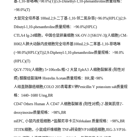
基
-1,10-
菲咯啉
(>98.0%(T))5,6-Dimethyl-1,10-phenanthroline
质量规格：
>98.0%(T)
大鼠完全培养基
100mL2,9-
二丁基
-1,10-
邻二氮杂菲
(>96.0%(HPLC))2,9-
Dibutyl-1,10-phenanthroline
质量规格：
>96.0%(HPLC)
CTLA4 Ig-24
细胞，中国仓鼠卵巢细胞
SK-OV-3 [SKOV-3](
人细胞
) CM-
H002
人肺大动脉内皮细胞完全培养基
100mL2,9-
二苯基
-1,10-
菲咯啉
(>98.0%(HPLC)(T))2,9-Diphenyl-1,10-phenanthroline
质量规格：
>98.0%
(HPLC)(T)
QGY-7701(
人细胞
) 5
×
106cells/
瓶×
2
大鼠
EphA3
人细胞裂解液
(
阳性对
照
)
醋酸组氨瑞林
Histrelin Acetate
质量规格：
BR,
度
>98%
人结直肠腺癌细胞
;COLO 205
青霉素
V
钾
Penicillin V potassium salt
质量规
格：
1440~1680 U/mg,BR
CD47 Others Human
人
CD47
人细胞裂解液
(
阳性对照
) 2'-
脱氧肌苷
2'-
deoxyinosine
质量规格：
>98%,BR
mEPC,
小鼠内皮祖细胞
-
*盐酸尼非卡兰
Nifekalant
质量规格：
>98%,BR
3T3TK
细胞，小鼠成纤维细胞
TNFa
转染耐
VP16
绒癌细胞
,JEG-3-VP16-