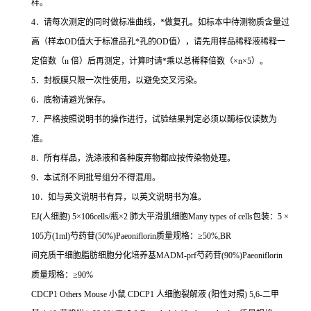
样。
4
．请每次测定的同时做标准曲线，
*
做复孔。如标本中待测物质含量过
高（样本
OD
值大于标准品孔
*
孔的
OD
值），请先用样品稀释液稀释一
定倍数（
n
倍）后再测定，计算时请
*
乘以总稀释倍数（
×n×5
）。
5
．封板膜只限一次性使用，以避免交叉污染。
6
．底物请避光保存。
7
．严格按照说明书的操作进行，试验结果判定必须以酶标仪读数为
准。
8
．所有样品，洗涤液和各种废弃物都应按传染物处理。
9
．本试剂不同批号组分不得混用。
10
．如与英文说明书有异，以英文说明书为准。
EJ(
人细胞
) 5
×
106cells/
瓶×
2
肺大平滑肌细胞
Many types of cells
包装：
5
×
105
方
(1ml)
芍药苷
(50%)Paeoniflorin
质量规格：≥
50%,BR
间充质干细胞脂肪细胞分化培养基
MADM-prf
芍药苷
(90%)Paeoniflorin
质量规格：≥
90%
CDCP1 Others Mouse
小鼠
CDCP1
人细胞裂解液
(
阳性对照
) 5,6-
二甲