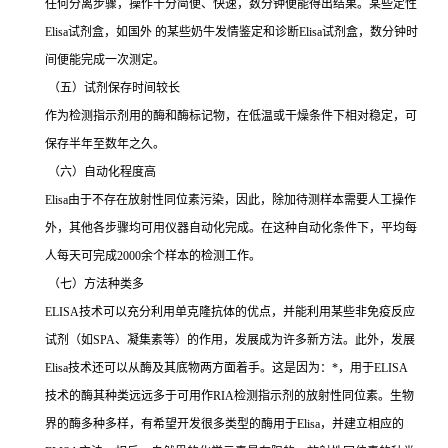
任何分离步骤，操作十分简便、快速，数分钟便能得出结果。某些定性
Elisa
试剂盒，如国外 的某些奶牛发情鉴定和诊断
Elisa
试剂盒，数分钟时
间便能完成一次测定。
（五）试剂保存时间较长
作为检测指示剂用的酶和酶标记物，在低温或干燥条件下相对稳定，可
保存半年至数年之久。
（六）自动化程度高
Elisa
由于不存在放射性同位素污染，因此，除加待测样本需要人工操作
外，其他各步骤均可用仪器自动化完成。在这种自动化条件下，平均每
人每天可完成
2000
余个样本的检测工作。
（七）方法种类多
ELISA
技术可以充分利用单克隆抗体的优点，并能利用某些非免疫反应
试剂（如
SPA
、凝集素等）的作用，发展成为许多新方法。此外，发展
Elisa
技术还可以从酶及其底物两方面着手。这是因为：
*
，用于
ELISA
技术的酶其种类远远多于可用作
RIA
检测指示剂的放射性同位素。生物
界的酶多种多样，有希望开发很多类型的酶用于
Elisa
，并建立相应的