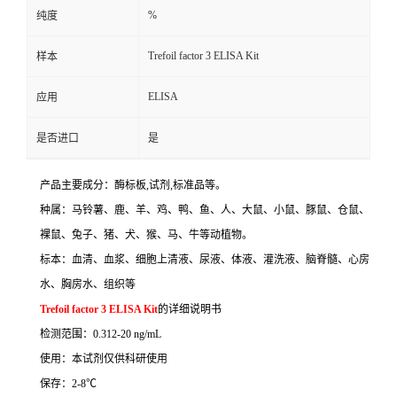
%
纯度
Trefoil factor 3 ELISA Kit
样本
ELISA
应用
是否进口
是
产品主要成分：酶标板
,
试剂
,
标准品等。
种属：马铃薯、鹿、羊、鸡、鸭、鱼、人、大鼠、小鼠、豚鼠、仓鼠、
裸鼠、兔子、猪、犬、猴、马、牛等动植物。
标本：血清、血浆、细胞上清液、尿液、体液、灌洗液、脑脊髓、心房
水、胸房水、组织等
Trefoil factor 3 ELISA Kit
的详细说明书
检测范围：
0.312-20 ng/mL
使用：本试剂仅供科研使用
保存：
2-8
℃