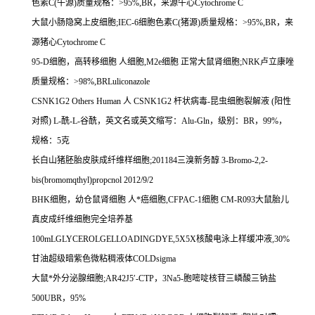
色素
C(
牛源
)
质量规格：
>95%,BR
，来源牛心
Cytochrome C
大鼠小肠隐窝上皮细胞
;IEC-6
细胞色素
C(
猪源
)
质量规格：
>95%,BR
，来
源猪心
Cytochrome C
95-D
细胞，高转移细胞
人细胞
,M2e
细胞
正常大鼠肾细胞
;NRK
卢立康唑
质量规格：
>98%,BRLuliconazole
CSNK1G2 Others Human
人
CSNK1G2
杆状病毒
-
昆虫细胞裂解液
(
阳性
对照
) L-
酰
-L-
谷酰，英文名或英文缩写：
Alu-Gln
，级别：
BR
，
99%
，
规格：
5
克
长白山猪胚胎皮肤成纤维样细胞
;201184
三溴新务醇
3-Bromo-2,2-
bis(bromomqthyl)propcnol 2012/9/2
BHK
细胞，幼仓鼠肾细胞
人*癌细胞
,CFPAC-1
细胞
CM-R093
大鼠胎儿
真皮成纤维细胞完全培养基
100mLGLYCEROLGELLOADINGDYE,5X5X
核酸电泳上样缓冲液
,30%
甘油超级暗紫色微粘稠液体
COLDsigma
大鼠*外分泌腺细胞
;AR42J5
′
-CTP
，
3Na5-
胞嘧啶核苷三嶙酸三钠盐
500UBR
，
95%