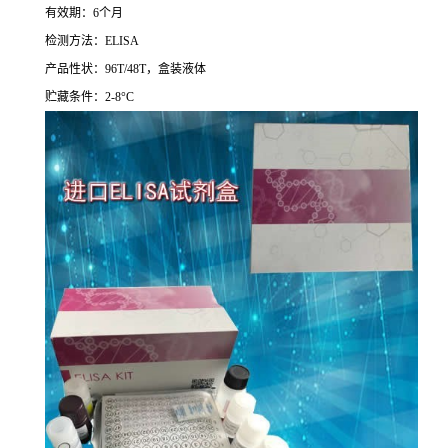
有效期：
6
个月
检测方法：
ELISA
产品性状：
96T/48T
，盒装液体
贮藏条件：
2-8°C