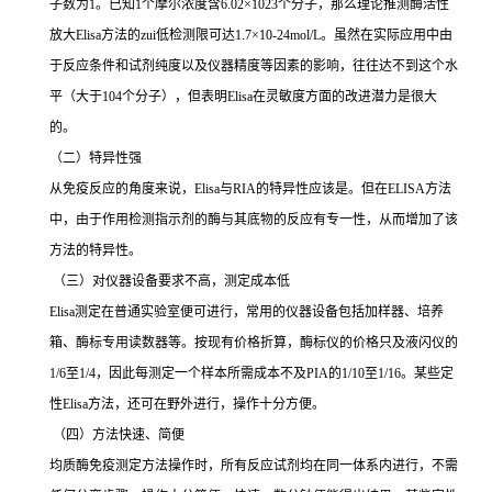
子数为
1
。已知
1
个摩尔浓度含
6.02×1023
个分子，那么理论推测酶活性
放大
Elisa
方法的
zui
低检测限可达
1.7×10-24mol/L
。虽然在实际应用中由
于反应条件和试剂纯度以及仪器精度等因素的影响，往往达不到这个水
平（大于
104
个分子），但表明
Elisa
在灵敏度方面的改进潜力是很大
的。
（二）特异性强
从免疫反应的角度来说，
Elisa
与
RIA
的特异性应该是。但在
ELISA
方法
中，由于作用检测指示剂的酶与其底物的反应有专一性，从而增加了该
方法的特异性。
（三）对仪器设备要求不高，测定成本低
Elisa
测定在普通实验室便可进行，常用的仪器设备包括加样器、培养
箱、酶标专用读数器等。按现有价格折算，酶标仪的价格只及液闪仪的
1/6
至
1/4
，因此每测定一个样本所需成本不及
PIA
的
1/10
至
1/16
。某些定
性
Elisa
方法，还可在野外进行，操作十分方便。
（四）方法快速、简便
均质酶免疫测定方法操作时，所有反应试剂均在同一体系内进行，不需