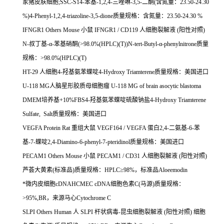
家猪皮肤细胞
;SSC-S14-
苯基
-1,2,4-
三唑啉
-3,5-
二酮
(
含氮量：
23.50-24.30
%)4-Phenyl-1,2,4-triazoline-3,5-dione
质量规格：含氮量：
23.50-24.30 %
IFNGR1 Others Mouse
小鼠
IFNGR1 / CD119
人细胞裂解液
(
阳性对照
)
N-
叔丁基
-
α
-
苯基硝酮
(>98.0%(HPLC)(T))N-tert-Butyl-
α
-phenylnitrone
质量
规格：
>98.0%(HPLC)(T)
HT-29
人细胞
4-
羟基氨苯蝶啶
4-Hydroxy Triamterene
质量规格：美国进口
U-118 MG
人脑星形胶质母细胞瘤
U-118 MG of brain asocytic blastoma
DMEM
培养基
+10%FBS4-
羟基氨苯蝶啶硫酸钠盐
4-Hydroxy Triamterene
Sulfate, Salt
质量规格：美国进口
VEGFA Protein Rat
重组大鼠
VEGF164 / VEGFA
蛋白
2,4-
二氨基
-6-
苯
基
-7-
蝶啶
2,4-Diamino-6-phenyl-7-pteridinol
质量规格：美国进口
PECAM1 Others Mouse
小鼠
PECAM1 / CD31
人细胞裂解液
(
阳性对照
)
芦荟大黄素
(
标准品
)
质量规格：
HPLC
≥
98%
，标准品
Aloeemodin
*微内皮细胞
cDNAHCMEC cDNA
细胞色素
C(
马源
)
质量规格：
>95%,BR
，来源马心
Cytochrome C
SLPI Others Human
人
SLPI
杆状病毒
-
昆虫细胞裂解液
(
阳性对照
)
细胞