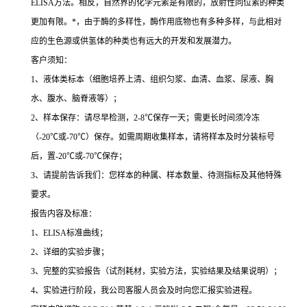
ELISA
方法。相反，自然界的化学元素是有限的，放射性同位素的种类
更加有限。
*
，由于酶的多样性，酶作用底物也有多种多样，与此相对
应的生色源或供氢体的种类也有远大的开发和发展潜力。
客户须知：
1
、液体类标本（细胞培养上清、组织匀浆、血清、血浆、尿液、胸
水、腹水、脑脊液等）；
2
、样本保存：请尽早检测，
2-8
℃
保存一天；需更长时间须冷冻
（
-20
℃
或
-70
℃
）保存。如需周期收集样本，请将样本及时分装标号
后，置
-20
℃
或
-70
℃
保存；
3
、请提前告诉我们：您样本的种属、样本数量、待测指标及其他特殊
要求。
报告内容及标准：
1
、
ELISA
标准曲线；
2
、详细的实验步骤；
3
、完整的实验报告（试剂耗材，实验方法，实验结果及结果说明）；
4
、实验进行阶段，我公司客服人员会及时向您汇报实验进程。