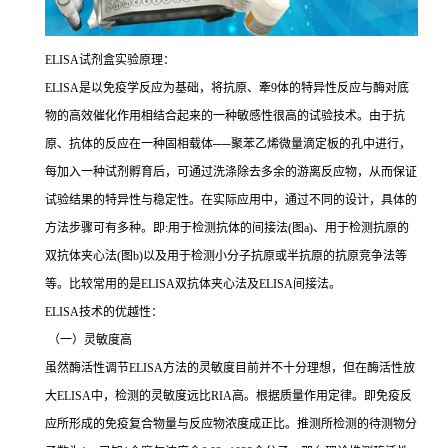
ELISA
试剂盒实验原理：
ELISA
是以免疫学反应为基础，将抗原、牽
9
体的特异性反应与酶对底
物的高效催化作用相结合起来的一种敏感性很高的试验技术。由于抗
原、抗体的反应在一种固相载体
──
聚苯乙烯微量滴定板的孔中进行，
每加入一种试剂孵育后，可通过洗涤除去多余的游离反应物，从而保证
试验结果的特异性与稳定性。在实际应用中，通过不同的设计，具体的
方法步骤可有多种。即
:
用于检测抗体的间接法
(
图
a)
、用于检测抗原的
双抗体夹心法
(
图
b)
以及用于检测小分子抗原或半抗原的抗原竞争法等
等。比较常用的是
ELISA
双抗体夹心法及
ELISA
间接法。
ELISA
技术的优越性：
（一）灵敏度高
虽然酶活性调节
ELISA
方法的灵敏度目前并不十分理想，但在酶活性放
大
ELISA
中，检测的灵敏度远比
RIA
高。根据质量作用定律。即免疫反
应所形成的免疫复合物量与反应物浓度成正比。推测所检测的待测物分