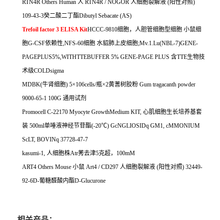
RTN4R Others Human
人
RTN4R / NOGOR
人细胞裂解液
(
阳性对照
)
109-43-3
癸二酸二丁酯
Dibutyl Sebacate (AS)
Trefoil factor 3 ELISA Kit
HCCC-9810
细胞，人胆管细胞型细胞
小鼠细
胞
G-CSF
依赖性
,NFS-60
细胞
水貂肺上皮细胞
;Mv.1.Lu(NBL-7)GENE-
PAGEPLUS5%,WITHTTEBUFFER 5% GENE-PAGE PLUS
含
TTE
生物技
术级
COLDsigma
MDBK(
牛肾细胞
) 5
×
106cells/
瓶×
2
黄蓍树胶粉
Gum tragacanth powder
9000-65-1 100G
通用试剂
Promocell C-22170 Myocyte GrowthMedium KIT,
心肌细胞生长培养基套
装
500ml
单唾液神经节苷酯
(-20
℃
) GcNGLIOSIDq GM1, cMMONIUM
ScLT, BOVINq 37728-47-7
kasumi-1,
人细胞株
Atr
莠去津
5
克超，
100mM
ART4 Others Mouse
小鼠
Art4 / CD297
人细胞裂解液
(
阳性对照
) 32449-
92-6D-
葡糖醛酸内酯
D-Glucurone
相关产品：