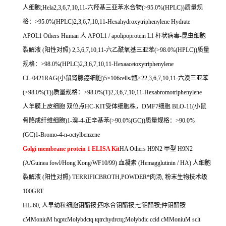
人细胞
;Hela2,3,6,7,10,11-
六羟基三亚苯水合物
(>95.0%(HPLC))
质量规
格：
>95.0%(HPLC)2,3,6,7,10,11-Hexahydroxytriphenylene Hydrate
APOL1 Others Human
人
APOL1 / apolipoprotein L1
杆状病毒
-
昆虫细胞
裂解液
(
阳性对照
) 2,3,6,7,10,11-
六乙酰氧基三亚苯
(>98.0%(HPLC))
质量
规格：
>98.0%(HPLC)2,3,6,7,10,11-Hexaacetoxytriphenylene
CL-0421RAG(
小鼠肾腺癌细胞
)5
×
106cells/
瓶×
22,3,6,7,10,11-
六溴三亚苯
(>98.0%(T))
质量规格：
>98.0%(T)2,3,6,7,10,11-Hexabromotriphenylene
人羊膜上皮细胞
双位点
HC-KIT
受体细胞株，
DMF7
细胞
BLO-11(
小鼠
骨骼成纤维细胞
)1-
溴
-4-
正辛基苯
(>90.0%(GC))
质量规格：
>90.0%
(GC)1-Bromo-4-n-octylbenzene
Golgi membrane protein 1 ELISA Kit
HA Others H9N2
甲型
H9N2
(A/Guinea fowl/Hong Kong/WF10/99)
血凝素
(Hemagglutinin / HA)
人细胞
裂解液
(
阳性对照
) TERRIFICBROTH,POWDER
*肉汤
,
粉末生物技术级
100GRT
HL-60,
人早幼粒细胞钼醋铵
;
四水合钼醋铵
;
七钼醋铵
;
仲钼醋铵
cMMoniuM hqptcMolybdctq tqtrchydrctq;Molybdic ccid cMMoniuM sclt