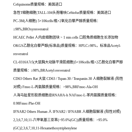
Cefquinome
质量规格：美国进口
急性
T
细胞细胞
;TALL-104
头孢噻呋
Ceftiofur
质量规格：美国进口
PC-3M(
人细胞
) 5
×
106cells/
瓶×
2
氧化白藜芦醇质量规格：
≥
98%,BROxyresveratrol
HCAEC Pellet
人内皮细胞团块
> 1 mio.cells
口腔角质细胞生长添加物
OKGS
乙酰化白藜芦醇
(
标准品
)
质量规格：
HPLC
≥
98%
，标准品
Acetyl-
resveratrol
CL-0316A7r5(
大鼠胸大动脉平滑肌细胞
)5
×
106cells/
瓶×
2
乙酰化白藜芦醇
质量规格：≥
98%,BRAcetyl-resveratrol
CD63 Others Rat
大鼠
CD63 / Tspan-30 / Teaspanin-30
人细胞裂解液
(
阳性
对照
) Fmoc-L-
丙氨酸质量规格：
>98%,BRFmoc-Ala-OH
人海马趾星形胶质细胞总
RNAHA-h NAFmoc-L-
苯丙氨酸质量规格：
0.98Fmoc-Phe-OH
IFNAR2 Others Human
人
IFNAR2 / IFNABR
人细胞裂解液
(
阳性对照
)
2,3,6,7,10,11-
六甲氧基三亚苯
(>95.0%(GC))
质量规格：
>95.0%
(GC)2,3,6,7,10,11-Hexamethoxytriphenylene