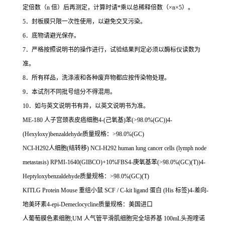
定倍数（
n
倍）后再测定，计算时请
*
乘以总稀释倍数（
×n×5
）。
5
．封板膜只限一次性使用，以避免交叉污染。
6
．底物请避光保存。
7
．严格按照说明书的操作进行，试验结果判定必须以酶标仪读数为
准。
8
．所有样品，洗涤液和各种废弃物都应按传染物处理。
9
．本试剂不同批号组分不得混用。
10
．如与英文说明书有异，以英文说明书为准。
ME-180
人子宫颈表皮癌细胞
4-(
己氧基
)
苯
(>98.0%(GC))4-
(Hexyloxy)benzaldehyde
质量规格：
>98.0%(GC)
NCI-H292
人细胞
(
结转移
) NCI-H292 human lung cancer cells (lymph node
metastasis) RPMI-1640(GIBCO)+10%FBS4-
庚氧基苯
(>98.0%(GC)(T))4-
Heptyloxybenzaldehyde
质量规格：
>98.0%(GC)(T)
KITLG Protein Mouse
重组小鼠
SCF / C-kit ligand
蛋白
(His
标签
)4-
差向
-
地美环素
4-epi-Demeclocycline
质量规格：美国进口
人葡萄膜色素细胞
;UM
人气管平滑肌细胞完全培养基
100mL
头孢喹诺