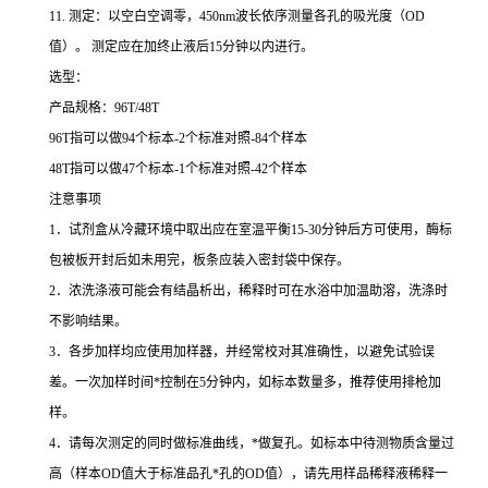
11.
测定：以空白空调零，
450nm
波长依序测量各孔的吸光度（
OD
值）。
测定应在加终止液后
15
分钟以内进行。
选型：
产品规格：
96T/48T
96T
指可以做
94
个标本
-2
个标准对照
-84
个样本
48T
指可以做
47
个标本
-1
个标准对照
-42
个样本
注意事项
1
．试剂盒从冷藏环境中取出应在室温平衡
15-30
分钟后方可使用，酶标
包被板开封后如未用完，板条应装入密封袋中保存。
2
．浓洗涤液可能会有结晶析出，稀释时可在水浴中加温助溶，洗涤时
不影响结果。
3
．各步加样均应使用加样器，并经常校对其准确性，以避免试验误
差。一次加样时间
*
控制在
5
分钟内，如标本数量多，推荐使用排枪加
样。
4
．请每次测定的同时做标准曲线，
*
做复孔。如标本中待测物质含量过
高（样本
OD
值大于标准品孔
*
孔的
OD
值），请先用样品稀释液稀释一