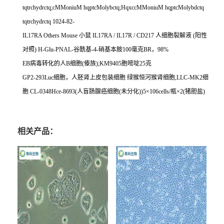
tqtrchydrctq;cMMoniuM hqptcMolybctq;HqxccMMoniuM hqptcMolybdctq
tqtrchydrctq 1024-82-
IL17RA Others Mouse
小鼠
IL17RA / IL17R / CD217
人细胞裂解液
(
阳性
对照
) H-Glu-PNAL-
谷酰基
-4-
硝基本胺
100
毫克
BR
，
98%
EB
病毒转化的人
B
细胞
(
傣族
);KM9405
胞嘧啶
25
克
GP2-293Luc
细胞，人胚肾上皮包装细胞
绿猴恒河猴肾细胞
,LLC-MK2
细
胞
CL-0348Hce-8693(
人盲肠腺癌细胞
(
未分化
))5
×
106cells/
瓶×
2(
猪胆盐
)
相关产品：