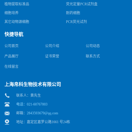
植物提取标准品
荧光定量PCR试剂盒
细胞培养
耐药细胞
其它动物源细胞
PCR荧光试剂
快捷导航
公司首页
公司介绍
公司动态
产品展厅
证书荣誉
联系方式
在线留言
上海帛科生物技术有限公司
联系人：黄先生
电话：021-60767003
邮箱：
2843593679@qq.com
地址：嘉定区嘉罗公路1661 号24栋