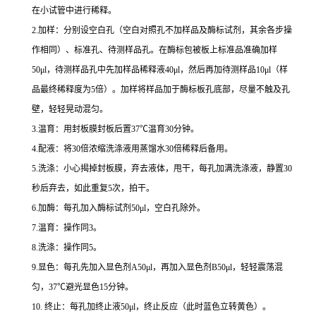
在小试管中进行稀释。
2.
加样：分别设空白孔（空白对照孔不加样品及酶标试剂，其余各步操
作相同）、标准孔、待测样品孔。在酶标包被板上标准品准确加样
50μl
，待测样品孔中先加样品稀释液
40μl
，然后再加待测样品
10μl
（样
品最终稀释度为
5
倍）。加样将样品加于酶标板孔底部，尽量不触及孔
壁，轻轻晃动混匀。
3.
温育：用封板膜封板后置
37
℃
温育
30
分钟。
4.
配液：将
30
倍浓缩洗涤液用蒸馏水
30
倍稀释后备用。
5.
洗涤：小心揭掉封板膜，弃去液体，甩干，每孔加满洗涤液，静置
30
秒后弃去，如此重复
5
次，拍干。
6.
加酶：每孔加入酶标试剂
50μl
，空白孔除外。
7.
温育：操作同
3
。
8.
洗涤：操作同
5
。
9.
显色：每孔先加入显色剂
A50μl
，再加入显色剂
B50μl
，轻轻震荡混
匀，
37
℃
避光显色
15
分钟。
10.
终止：每孔加终止液
50μl
，终止反应（此时蓝色立转黄色）。