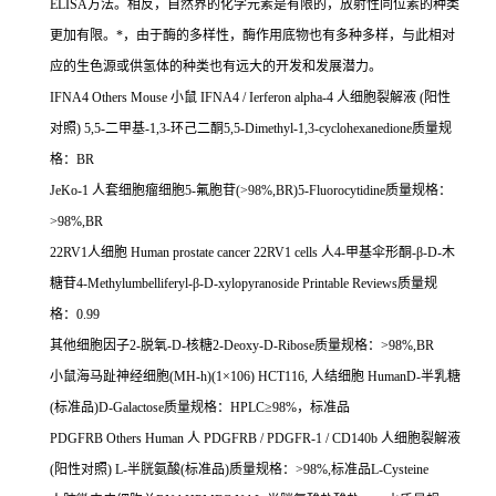
ELISA
方法。相反，自然界的化学元素是有限的，放射性同位素的种类
更加有限。
*
，由于酶的多样性，酶作用底物也有多种多样，与此相对
应的生色源或供氢体的种类也有远大的开发和发展潜力。
IFNA4 Others Mouse
小鼠
IFNA4 / Ierferon alpha-4
人细胞裂解液
(
阳性
对照
) 5,5-
二甲基
-1,3-
环己二酮
5,5-Dimethyl-1,3-cyclohexanedione
质量规
格：
BR
JeKo-1
人套细胞瘤细胞
5-
氟胞苷
(>98%,BR)5-Fluorocytidine
质量规格：
>98%,BR
22RV1
人细胞
Human prostate cancer 22RV1 cells
人
4-
甲基伞形酮
-
β
-D-
木
糖苷
4-Methylumbelliferyl-
β
-D-xylopyranoside Printable Reviews
质量规
格：
0.99
其他细胞因子
2-
脱氧
-D-
核糖
2-Deoxy-D-Ribose
质量规格：
>98%,BR
小鼠海马趾神经细胞
(MH-h)(1
×
106) HCT116,
人结细胞
HumanD-
半乳糖
(
标准品
)D-Galactose
质量规格：
HPLC
≥
98%
，标准品
PDGFRB Others Human
人
PDGFRB / PDGFR-1 / CD140b
人细胞裂解液
(
阳性对照
) L-
半胱氨酸
(
标准品
)
质量规格：
>98%,
标准品
L-Cysteine