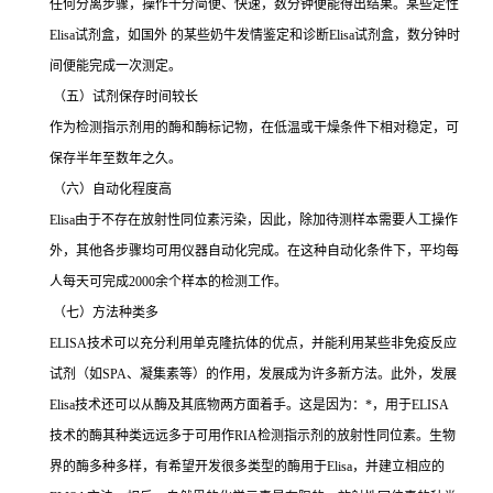
任何分离步骤，操作十分简便、快速，数分钟便能得出结果。某些定性
Elisa
试剂盒，如国外 的某些奶牛发情鉴定和诊断
Elisa
试剂盒，数分钟时
间便能完成一次测定。
（五）试剂保存时间较长
作为检测指示剂用的酶和酶标记物，在低温或干燥条件下相对稳定，可
保存半年至数年之久。
（六）自动化程度高
Elisa
由于不存在放射性同位素污染，因此，除加待测样本需要人工操作
外，其他各步骤均可用仪器自动化完成。在这种自动化条件下，平均每
人每天可完成
2000
余个样本的检测工作。
（七）方法种类多
ELISA
技术可以充分利用单克隆抗体的优点，并能利用某些非免疫反应
试剂（如
SPA
、凝集素等）的作用，发展成为许多新方法。此外，发展
Elisa
技术还可以从酶及其底物两方面着手。这是因为：
*
，用于
ELISA
技术的酶其种类远远多于可用作
RIA
检测指示剂的放射性同位素。生物
界的酶多种多样，有希望开发很多类型的酶用于
Elisa
，并建立相应的