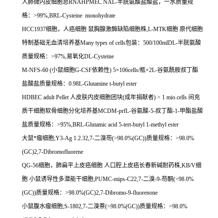
人肺微内皮细胞总
RNAHPMEC NAL-
半胱氨酸盐酸盐，一水质量规
格：
>99%,BRL-Cysteine monohydrate
HCC1937
细胞，人癌细胞
鼠胸腺激酶缺陷细胞株
,L-MTK
细胞
原代细胞
特制基础无血清培养基
Many types of cells
包装：
500/100mlDL-
半胱氨酸
质量规格：
>97%,
易氧化
DL-Cysteine
M-NFS-60 (
小鼠细胞
G-CSF
依赖性
) 5
×
106cells/
瓶×
2L-
谷氨酰胺叔丁酯
盐酸盐质量规格：
0.98L-Glutamine t-butyl ester
HDBEC adult Pellet
人皮肤内皮细胞团块
(
成年捐献者
) > 1 mio.cells
间充
质干细胞软骨细胞分化培养基
MCDM-prfL-
谷氨酸
-5-
叔丁酯
-1-
甲酯盐酸
盐质量规格：
>95%,BRL-Glutamic acid 5-tert-butyl 1-methyl ester
大鼠*瘤细胞
;Y3-Ag 1.2.32,7-
二溴芴
(>98.0%(GC))
质量规格：
>98.0%
(GC)2,7-Dibromofluorene
QG-56
细胞，肺扁平上皮癌细胞
人口腔上皮癌长春新碱耐药株
,KB/V
细
胞
小鼠诱导性多潜能干细胞
;PUMC-mips-C22,7-
二溴
-9-
芴酮
(>98.0%
(GC))
质量规格：
>98.0%(GC)2,7-Dibromo-9-fluorenone
小鼠腹水瘤细胞
;S-1802,7-
二溴萘
(>98.0%(GC))
质量规格：
>98.0%