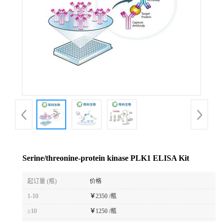
Serine/threonine-protein kinase PLK1 ELISA Kit
起订量 (瓶)
价格
1-10
￥
2350 /瓶
≥10
￥
1250 /瓶