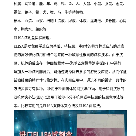
种属：马铃薯、鹿、羊、鸡、鸭、鱼、人、大鼠、小鼠、豚鼠、仓鼠、
裸鼠、兔子、猪、犬、猴、马、牛等动植物。
标本：血清、血浆、细胞上清液、尿液、体液、灌洗液、脑脊髓、心房
水、胸房水、组织等
ELISA
试剂盒实验原理：
ELISA
是以免疫学反应为基础，将抗原、牽
9
体的特异性反应与酶对底
物的高效催化作用相结合起来的一种敏感性很高的试验技术。由于抗
原、抗体的反应在一种固相载体
──
聚苯乙烯微量滴定板的孔中进行，
每加入一种试剂孵育后，可通过洗涤除去多余的游离反应物，从而保证
试验结果的特异性与稳定性。在实际应用中，通过不同的设计，具体的
方法步骤可有多种。即
:
用于检测抗体的间接法
(
图
a)
、用于检测抗原的
双抗体夹心法
(
图
b)
以及用于检测小分子抗原或半抗原的抗原竞争法等
等。比较常用的是
ELISA
双抗体夹心法及
ELISA
间接法。