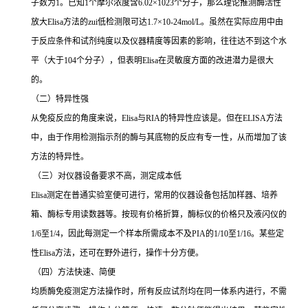
子数为
1
。已知
1
个摩尔浓度含
6.02×1023
个分子，那么理论推测酶活性
放大
Elisa
方法的
zui
低检测限可达
1.7×10-24mol/L
。虽然在实际应用中由
于反应条件和试剂纯度以及仪器精度等因素的影响，往往达不到这个水
平（大于
104
个分子），但表明
Elisa
在灵敏度方面的改进潜力是很大
的。
（二）特异性强
从免疫反应的角度来说，
Elisa
与
RIA
的特异性应该是。但在
ELISA
方法
中，由于作用检测指示剂的酶与其底物的反应有专一性，从而增加了该
方法的特异性。
（三）对仪器设备要求不高，测定成本低
Elisa
测定在普通实验室便可进行，常用的仪器设备包括加样器、培养
箱、酶标专用读数器等。按现有价格折算，酶标仪的价格只及液闪仪的
1/6
至
1/4
，因此每测定一个样本所需成本不及
PIA
的
1/10
至
1/16
。某些定
性
Elisa
方法，还可在野外进行，操作十分方便。
（四）方法快速、简便
均质酶免疫测定方法操作时，所有反应试剂均在同一体系内进行，不需