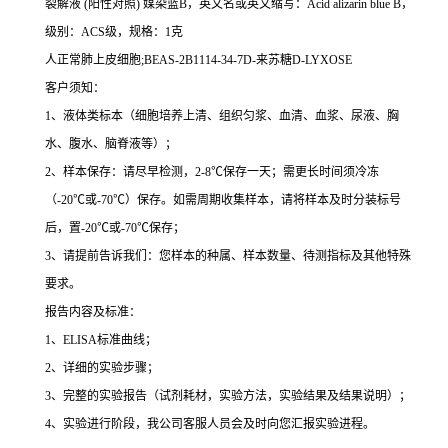
裂解液
(
阳性对照
)
媒染蓝
B
，英文名或英文缩写：
Acid alizarin blue B
，
级别：
ACS
级，规格：
1
克
人正常肺上皮细胞
;BEAS-2B1114-34-7D-
来苏糖
D-LYXOSE
客户须知：
1
、液体类标本（细胞培养上清、组织匀浆、血清、血浆、尿液、胸
水、腹水、脑脊液等）；
2
、样本保存：请尽早检测，
2-8
℃
保存一天；需更长时间须冷冻
（
-20
℃
或
-70
℃
）保存。如需周期收集样本，请将样本及时分装标号
后，置
-20
℃
或
-70
℃
保存；
3
、请提前告诉我们：您样本的种属、样本数量、待测指标及其他特殊
要求。
报告内容及标准：
1
、
ELISA
标准曲线；
2
、详细的实验步骤；
3
、完整的实验报告（试剂耗材，实验方法，实验结果及结果说明）；
4
、实验进行阶段，我公司客服人员会及时向您汇报实验进程。