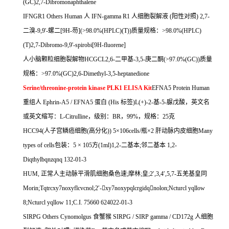
(GC)2,7-Dibromonaphthalene
IFNGR1 Others Human
人
IFN-gamma R1
人细胞裂解液
(
阳性对照
) 2,7-
二溴
-9,9'-
螺二
[9H-
芴
](>98.0%(HPLC)(T))
质量规格：
>98.0%(HPLC)
(T)2,7-Dibromo-9,9'-spirobi[9H-fluorene]
人小脑颗粒细胞裂解物
HCGCL2,6-
二甲基
-3,5-
庚二酮
(>97.0%(GC))
质量
规格：
>97.0%(GC)2,6-Dimethyl-3,5-heptanedione
Serine/threonine-protein kinase PLK1 ELISA Kit
EFNA5 Protein Human
重组人
Ephrin-A5 / EFNA5
蛋白
(His
标签
)L(+)-2-
基
-5-
脲戊酸，英文名
或英文缩写：
L-Citrulline
，级别：
BR
，
99%
，规格：
25
克
HCC94(
人子宫鳞癌细胞
(
高分化
)) 5
×
106cells/
瓶×
2
肝动脉内皮细胞
Many
types of cells
包装：
5
×
105
方
(1ml)1,2-
二基本
;
邻二基本
1,2-
Diqthylbqnzqnq 132-01-3
HUM,
正常人主动脉平滑肌细胞桑色速
;
摩林
;
皇
;2
′
,3,4
′
,5,7-
五羌基皇同
Morin;Tqtrcxy7noxyflcvcnol;2
′
-

xy7noxypqlcrgidq

nolon;Ncturcl yqllow
8;Ncturcl yqllow 11;C.I. 75660 624022-01-3
SIRPG Others Cynomolgus
食蟹猴
SIRPG / SIRP gamma / CD172g
人细胞