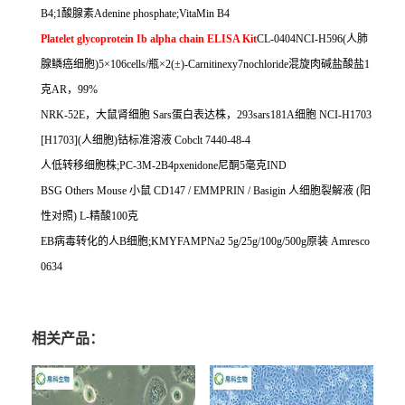
B4;1
酸腺素
Adenine phosphate;VitaMin B4
Platelet glycoprotein Ib alpha chain ELISA Kit
CL-0404NCI-H596(
人肺
腺鳞癌细胞
)5
×
106cells/
瓶×
2(
±
)-Carnitinexy7nochloride
混旋肉碱盐酸盐
1
克
AR
，
99%
NRK-52E
，大鼠肾细胞
Sars
蛋白表达株，
293sars181A
细胞
NCI-H1703
[H1703](
人细胞
)
钴标准溶液
Cobclt 7440-48-4
人低转移细胞株
;PC-3M-2B4pxenidone
尼酮
5
毫克
IND
BSG Others Mouse
小鼠
CD147 / EMMPRIN / Basigin
人细胞裂解液
(
阳
性对照
) L-
精酸
100
克
EB
病毒转化的人
B
细胞
;KMYFAMPNa2 5g/25g/100g/500g
原装
Amresco
0634
相关产品：