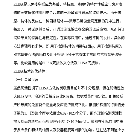
ELISA
是以免疫学反应为基础，将抗原、牽
9
体的特异性反应与酶对底
物的高效催化作用相结合起来的一种敏感性很高的试验技术。由于抗
原、抗体的反应在一种固相载体
──
聚苯乙烯微量滴定板的孔中进行，
每加入一种试剂孵育后，可通过洗涤除去多余的游离反应物，从而保证
试验结果的特异性与稳定性。在实际应用中，通过不同的设计，具体的
方法步骤可有多种。即
:
用于检测抗体的间接法
(
图
a)
、用于检测抗原的
双抗体夹心法
(
图
b)
以及用于检测小分子抗原或半抗原的抗原竞争法等
等。比较常用的是
ELISA
双抗体夹心法及
ELISA
间接法。
ELISA
技术的优越性：
（一）灵敏度高
虽然酶活性调节
ELISA
方法的灵敏度目前并不十分理想，但在酶活性放
大
ELISA
中，检测的灵敏度远比
RIA
高。根据质量作用定律。即免疫反
应所形成的免疫复合物量与反应物浓度成正比。推测所检测的待测物分
子数为
1
。已知
1
个摩尔浓度含
6.02×1023
个分子，那么理论推测酶活性
放大
Elisa
方法的
zui
低检测限可达
1.7×10-24mol/L
。虽然在实际应用中由
于反应条件和试剂纯度以及仪器精度等因素的影响，往往达不到这个水