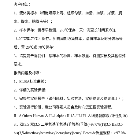
客户须知：
1
、液体类标本（细胞培养上清、组织匀浆、血清、血浆、尿液、胸
水、腹水、脑脊液等）；
2
、样本保存：请尽早检测，
2-8
℃
保存一天；需更长时间须冷冻
（
-20
℃
或
-70
℃
）保存。如需周期收集样本，请将样本及时分装标号
后，置
-20
℃
或
-70
℃
保存；
3
、请提前告诉我们：您样本的种属、样本数量、待测指标及其他特殊
要求。
报告内容及标准：
1
、
ELISA
标准曲线；
2
、详细的实验步骤；
3
、完整的实验报告（试剂耗材，实验方法，实验结果及结果说明）；
4
、实验进行阶段，我公司客服人员会及时向您汇报实验进程。
IL1A Others Human
人
IL-1 alpha / IL1A / IL1F1
人细胞裂解液
(
阳性对照
)
3,5-
双
[3,5-
双
(3,5-
二甲氧基苄氧基
)
苄氧基
]
苄溴
(>97.0%(T))3,5-Bis[3,5-
bis(3,5-dimethoxybenzyloxy)benzyloxy]benzyl Bromide
质量规格：
>97.0%