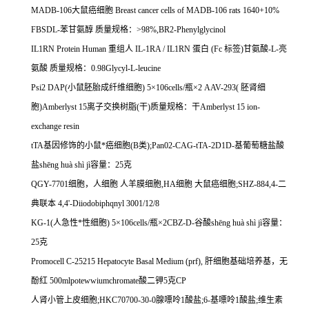
MADB-106
大鼠癌细胞
Breast cancer cells of MADB-106 rats 1640+10%
FBSDL-
苯甘氨醇
质量规格：
>98%,BR2-Phenylglycinol
IL1RN Protein Human
重组人
IL-1RA / IL1RN
蛋白
(Fc
标签
)
甘氨酸
-L-
亮
氨酸
质量规格：
0.98Glycyl-L-leucine
Psi2 DAP(
小鼠胚胎成纤维细胞
) 5
×
106cells/
瓶×
2 AAV-293(
胚肾细
胞
)Amberlyst 15
离子交换树脂
(
干
)
质量规格：干
Amberlyst 15 ion-
exchange resin
tTA
基因修饰的小鼠*癌细胞
(B
类
);Pan02-CAG-tTA-2D1D-
基葡萄糖盐酸
盐
sh
ē
ng hu
à
sh
ì
j
ì容量：
25
克
QGY-7701
细胞，人细胞
人羊膜细胞
,HA
细胞
大鼠癌细胞
;SHZ-884,4-
二
典联本
4,4'-Diiodobiphqnyl 3001/12/8
KG-1(
人急性*性细胞
) 5
×
106cells/
瓶×
2CBZ-D-
谷酸
sh
ē
ng hu
à
sh
ì
j
ì容量：
25
克
Promocell C-25215 Hepatocyte Basal Medium (prf),
肝细胞基础培养基，无
酚红
500mlpotewwiumchromate
酸二钾
5
克
CP
人肾小管上皮细胞
;HKC70700-30-0
腺嘌呤
1
酸盐
;6-
基嘌呤
1
酸盐
;
维生素