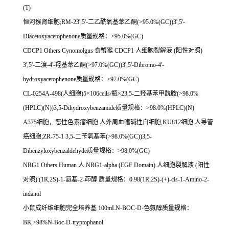
(T)
恒河猴肾细胞
;RM-23',5'-
二乙酰氧基苯乙酮
(>95.0%(GC))3',5'-
Diacetoxyacetophenone
质量规格：
>95.0%(GC)
CDCP1 Others Cynomolgus
食蟹猴
CDCP1
人细胞裂解液
(
阳性对照
)
3',5'-
二溴
-4'-
羟基苯乙酮
(>97.0%(GC))3',5'-Dibromo-4'-
hydroxyacetophenone
质量规格：
>97.0%(GC)
CL-0254A-498(
人细胞
)5
×
106cells/
瓶×
23,5-
二羟基苯甲酰胺
(>98.0%
(HPLC)(N))3,5-Dihydroxybenzamide
质量规格：
>98.0%(HPLC)(N)
A375
细胞，恶性色素瘤细胞
人外周血嗜碱性白细胞
,KU812
细胞
人导管
癌细胞
;ZR-75-1 3,5-
二苄氧基苯
(>98.0%(GC))3,5-
Dibenzyloxybenzaldehyde
质量规格：
>98.0%(GC)
NRG1 Others Human
人
NRG1-alpha (EGF Domain)
人细胞裂解液
(
阳性
对照
) (1R,2S)-1-
氨基
-2-
茚醇
质量规格：
0.98(1R,2S)-(+)-cis-1-Amino-2-
indanol
小鼠成纤维细胞完全培养基
100mLN-BOC-D-
色氨醇质量规格：
BR,>98%N-Boc-D-tryptophanol