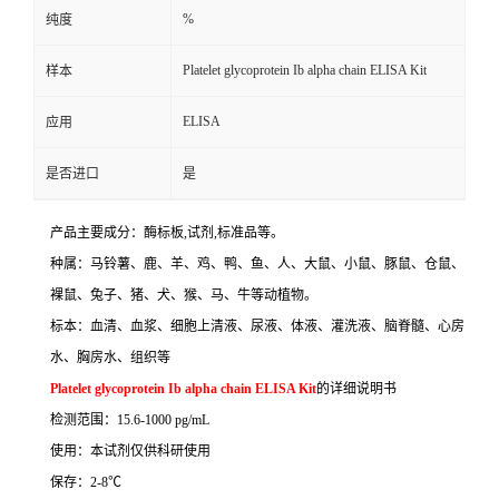
%
纯度
Platelet glycoprotein Ib alpha chain ELISA Kit
样本
ELISA
应用
是否进口
是
产品主要成分：酶标板
,
试剂
,
标准品等。
种属：马铃薯、鹿、羊、鸡、鸭、鱼、人、大鼠、小鼠、豚鼠、仓鼠、
裸鼠、兔子、猪、犬、猴、马、牛等动植物。
标本：血清、血浆、细胞上清液、尿液、体液、灌洗液、脑脊髓、心房
水、胸房水、组织等
Platelet glycoprotein Ib alpha chain ELISA Kit
的详细说明书
检测范围：
15.6-1000 pg/mL
使用：本试剂仅供科研使用
保存：
2-8
℃