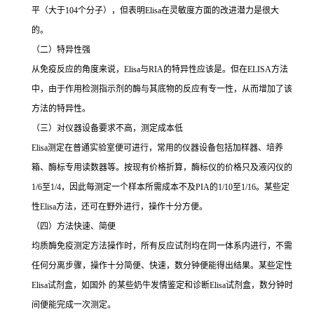
平（大于
104
个分子），但表明
Elisa
在灵敏度方面的改进潜力是很大
的。
（二）特异性强
从免疫反应的角度来说，
Elisa
与
RIA
的特异性应该是。但在
ELISA
方法
中，由于作用检测指示剂的酶与其底物的反应有专一性，从而增加了该
方法的特异性。
（三）对仪器设备要求不高，测定成本低
Elisa
测定在普通实验室便可进行，常用的仪器设备包括加样器、培养
箱、酶标专用读数器等。按现有价格折算，酶标仪的价格只及液闪仪的
1/6
至
1/4
，因此每测定一个样本所需成本不及
PIA
的
1/10
至
1/16
。某些定
性
Elisa
方法，还可在野外进行，操作十分方便。
（四）方法快速、简便
均质酶免疫测定方法操作时，所有反应试剂均在同一体系内进行，不需
任何分离步骤，操作十分简便、快速，数分钟便能得出结果。某些定性
Elisa
试剂盒，如国外 的某些奶牛发情鉴定和诊断
Elisa
试剂盒，数分钟时
间便能完成一次测定。