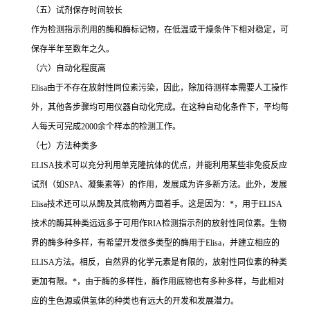
（五）试剂保存时间较长
作为检测指示剂用的酶和酶标记物，在低温或干燥条件下相对稳定，可
保存半年至数年之久。
（六）自动化程度高
Elisa
由于不存在放射性同位素污染，因此，除加待测样本需要人工操作
外，其他各步骤均可用仪器自动化完成。在这种自动化条件下，平均每
人每天可完成
2000
余个样本的检测工作。
（七）方法种类多
ELISA
技术可以充分利用单克隆抗体的优点，并能利用某些非免疫反应
试剂（如
SPA
、凝集素等）的作用，发展成为许多新方法。此外，发展
Elisa
技术还可以从酶及其底物两方面着手。这是因为：
*
，用于
ELISA
技术的酶其种类远远多于可用作
RIA
检测指示剂的放射性同位素。生物
界的酶多种多样，有希望开发很多类型的酶用于
Elisa
，并建立相应的
ELISA
方法。相反，自然界的化学元素是有限的，放射性同位素的种类
更加有限。
*
，由于酶的多样性，酶作用底物也有多种多样，与此相对
应的生色源或供氢体的种类也有远大的开发和发展潜力。