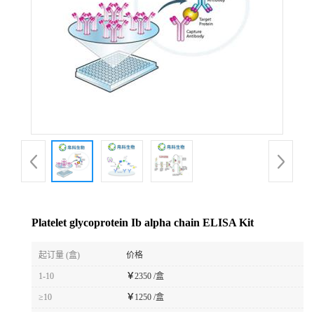
Platelet glycoprotein Ib alpha chain ELISA Kit
起订量 (盒)
价格
1-10
￥
2350 /盒
≥10
￥
1250 /盒