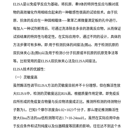
ELISA
是以免疫学反应为基础，将抗原、牽
9
体的特异性反应与酶对底
物的高效催化作用相结合起来的一种敏感性很高的试验技术。由于抗
原、抗体的反应在一种固相载体
──
聚苯乙烯微量滴定板的孔中进行，
每加入一种试剂孵育后，可通过洗涤除去多余的游离反应物，从而保证
试验结果的特异性与稳定性。在实际应用中，通过不同的设计，具体的
方法步骤可有多种。即
:
用于检测抗体的间接法
(
图
a)
、用于检测抗原的
双抗体夹心法
(
图
b)
以及用于检测小分子抗原或半抗原的抗原竞争法等
等。比较常用的是
ELISA
双抗体夹心法及
ELISA
间接法。
ELISA
技术的优越性：
（一）灵敏度高
虽然酶活性调节
ELISA
方法的灵敏度目前并不十分理想，但在酶活性放
大
ELISA
中，检测的灵敏度远比
RIA
高。根据质量作用定律。即免疫反
应所形成的免疫复合物量与反应物浓度成正比。推测所检测的待测物分
子数为
1
。已知
1
个摩尔浓度含
6.02×1023
个分子，那么理论推测酶活性
放大
Elisa
方法的
zui
低检测限可达
1.7×10-24mol/L
。虽然在实际应用中由
于反应条件和试剂纯度以及仪器精度等因素的影响，往往达不到这个水