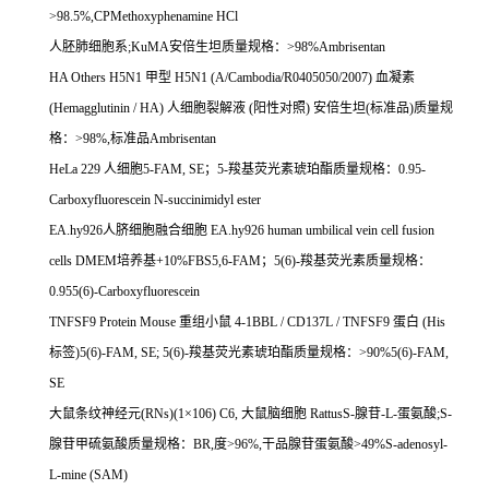
>98.5%,CPMethoxyphenamine HCl
人胚肺细胞系
;KuMA
安倍生坦质量规格：
>98%Ambrisentan
HA Others H5N1
甲型
H5N1 (A/Cambodia/R0405050/2007)
血凝素
(Hemagglutinin / HA)
人细胞裂解液
(
阳性对照
)
安倍生坦
(
标准品
)
质量规
格：
>98%,
标准品
Ambrisentan
HeLa 229
人细胞
5-FAM, SE
；
5-
羧基荧光素琥珀酯质量规格：
0.95-
Carboxyfluorescein N-succinimidyl ester
EA.hy926
人脐细胞融合细胞
EA.hy926 human umbilical vein cell fusion
cells DMEM
培养基
+10%FBS5,6-FAM
；
5(6)-
羧基荧光素质量规格：
0.955(6)-Carboxyfluorescein
TNFSF9 Protein Mouse
重组小鼠
4-1BBL / CD137L / TNFSF9
蛋白
(His
标签
)5(6)-FAM, SE; 5(6)-
羧基荧光素琥珀酯质量规格：
>90%5(6)-FAM,
SE
大鼠条纹神经元
(RNs)(1
×
106) C6,
大鼠脑细胞
RattusS-
腺苷
-L-
蛋氨酸
;S-
腺苷甲硫氨酸质量规格：
BR,
度
>96%,
干品腺苷蛋氨酸
>49%S-adenosyl-
L-mine (SAM)