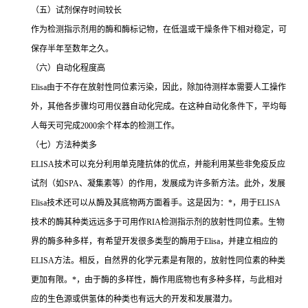
（五）试剂保存时间较长
作为检测指示剂用的酶和酶标记物，在低温或干燥条件下相对稳定，可
保存半年至数年之久。
（六）自动化程度高
Elisa
由于不存在放射性同位素污染，因此，除加待测样本需要人工操作
外，其他各步骤均可用仪器自动化完成。在这种自动化条件下，平均每
人每天可完成
2000
余个样本的检测工作。
（七）方法种类多
ELISA
技术可以充分利用单克隆抗体的优点，并能利用某些非免疫反应
试剂（如
SPA
、凝集素等）的作用，发展成为许多新方法。此外，发展
Elisa
技术还可以从酶及其底物两方面着手。这是因为：
*
，用于
ELISA
技术的酶其种类远远多于可用作
RIA
检测指示剂的放射性同位素。生物
界的酶多种多样，有希望开发很多类型的酶用于
Elisa
，并建立相应的
ELISA
方法。相反，自然界的化学元素是有限的，放射性同位素的种类
更加有限。
*
，由于酶的多样性，酶作用底物也有多种多样，与此相对
应的生色源或供氢体的种类也有远大的开发和发展潜力。