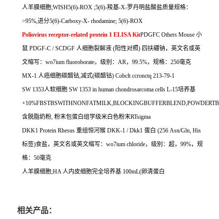
人羊膜细胞
;WISH5(6)-ROX ;5(6)-
羧基
-X-
罗丹明盐酸盐质量规格：
>95%,
进分
5(6)-Carboxy-X- rhodamine; 5(6)-ROX
Poliovirus receptor-related protein 1 ELISA Kit
PDGFC Others Mouse
小
鼠
PDGF-C / SCDGF
人细胞裂解液
(
阳性对照
)
四扶硼钠，英文名或英
文缩写：
wo7ium fluoroborate
，级别：
AR
，
99.5%
，规格：
250
毫克
MX-1
人癌细胞碳醋钴
,
减式
(
碳醋钴
) Cobclt ccronctq 213-79-1
SW 1353
人软细胞
SW 1353 in human chondrosarcoma cells L-15
培养基
+10%FBSTBSWITHNONFATMILK,BLOCKINGBUFFERBLEND,POWDERTB
含脱脂奶粉
,
粉末包蛋白组学级米白色粉末
RTsigma
DKK1 Protein Rhesus
重组恒河猴
DKK-1 / Dkk1
蛋白
(256 Asn/Gln, His
标签
)
食盐，英文名或英文缩写：
wo7ium chloride
，级别：超，
99%
，规
格：
50
毫克
人羊膜细胞
;HA
人内皮细胞完全培养基
100mL(
卵清蛋白
相关产品：