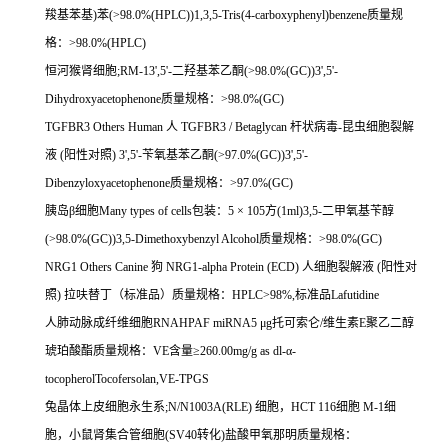
羧基苯基
)
苯
(>98.0%(HPLC))1,3,5-Tris(4-carboxyphenyl)benzene
质量规
格：
>98.0%(HPLC)
恒河猴肾细胞
;RM-13',5'-
二羟基苯乙酮
(>98.0%(GC))3',5'-
Dihydroxyacetophenone
质量规格：
>98.0%(GC)
TGFBR3 Others Human
人
TGFBR3 / Betaglycan
杆状病毒
-
昆虫细胞裂解
液
(
阳性对照
) 3',5'-
苄氧基苯乙酮
(>97.0%(GC))3',5'-
Dibenzyloxyacetophenone
质量规格：
>97.0%(GC)
胰岛β细胞
Many types of cells
包装：
5
×
105
方
(1ml)3,5-
二甲氧基苄醇
(>98.0%(GC))3,5-Dimethoxybenzyl Alcohol
质量规格：
>98.0%(GC)
NRG1 Others Canine
狗
NRG1-alpha Protein (ECD)
人细胞裂解液
(
阳性对
照
)
拉呋替丁（标准品）质量规格：
HPLC>98%,
标准品
Lafutidine
人肺动脉成纤维细胞
RNAHPAF miRNA5
μ
g
托可索仑
/
维生素
E
聚乙二醇
琥珀酸酯质量规格：
VE
含量≥
260.00mg/g as dl-
α
-
tocopherolTocofersolan,VE-TPGS
兔晶体上皮细胞永生系
;N/N1003A(RLE)
细胞，
HCT 116
细胞
M-1
细
胞，小鼠肾集合管细胞
(SV40
转化
)
盐酸甲氧那明质量规格：