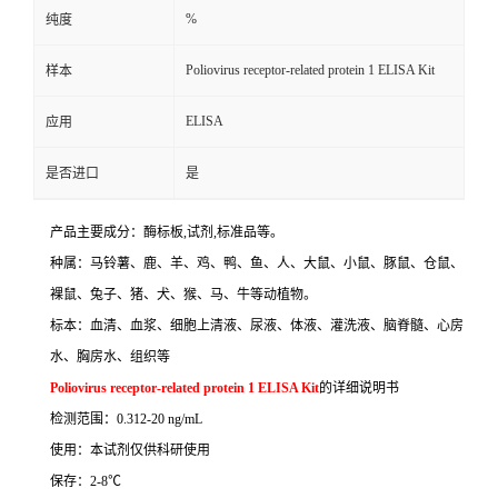
%
纯度
Poliovirus receptor-related protein 1 ELISA Kit
样本
ELISA
应用
是否进口
是
产品主要成分：酶标板
,
试剂
,
标准品等。
种属：马铃薯、鹿、羊、鸡、鸭、鱼、人、大鼠、小鼠、豚鼠、仓鼠、
裸鼠、兔子、猪、犬、猴、马、牛等动植物。
标本：血清、血浆、细胞上清液、尿液、体液、灌洗液、脑脊髓、心房
水、胸房水、组织等
Poliovirus receptor-related protein 1 ELISA Kit
的详细说明书
检测范围：
0.312-20 ng/mL
使用：本试剂仅供科研使用
保存：
2-8
℃