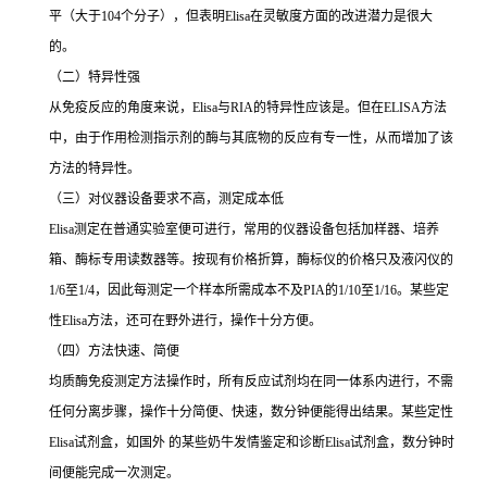
平（大于
104
个分子），但表明
Elisa
在灵敏度方面的改进潜力是很大
的。
（二）特异性强
从免疫反应的角度来说，
Elisa
与
RIA
的特异性应该是。但在
ELISA
方法
中，由于作用检测指示剂的酶与其底物的反应有专一性，从而增加了该
方法的特异性。
（三）对仪器设备要求不高，测定成本低
Elisa
测定在普通实验室便可进行，常用的仪器设备包括加样器、培养
箱、酶标专用读数器等。按现有价格折算，酶标仪的价格只及液闪仪的
1/6
至
1/4
，因此每测定一个样本所需成本不及
PIA
的
1/10
至
1/16
。某些定
性
Elisa
方法，还可在野外进行，操作十分方便。
（四）方法快速、简便
均质酶免疫测定方法操作时，所有反应试剂均在同一体系内进行，不需
任何分离步骤，操作十分简便、快速，数分钟便能得出结果。某些定性
Elisa
试剂盒，如国外 的某些奶牛发情鉴定和诊断
Elisa
试剂盒，数分钟时
间便能完成一次测定。