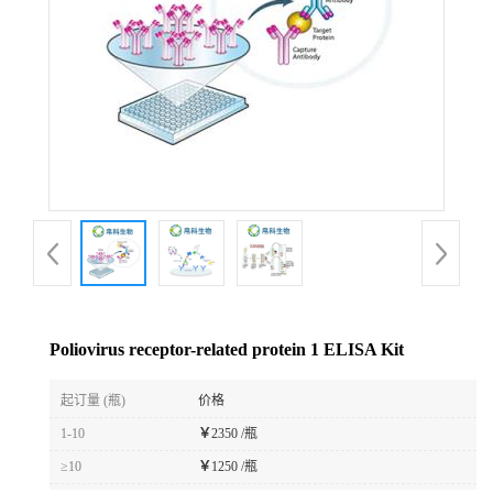
Poliovirus receptor-related protein 1 ELISA Kit
起订量 (瓶)
价格
1-10
￥
2350 /瓶
≥10
￥
1250 /瓶