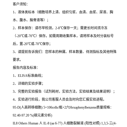
客户须知：
1
、液体类标本（细胞培养上清、组织匀浆、血清、血浆、尿液、胸
水、腹水、脑脊液等）；
2
、样本保存：请尽早检测，
2-8
℃
保存一天；需更长时间须冷冻
（
-20
℃
或
-70
℃
）保存。如需周期收集样本，请将样本及时分装标号
后，置
-20
℃
或
-70
℃
保存；
3
、请提前告诉我们：您样本的种属、样本数量、待测指标及其他特殊
要求。
报告内容及标准：
1
、
ELISA
标准曲线；
2
、详细的实验步骤；
3
、完整的实验报告（试剂耗材，实验方法，实验结果及结果说明）；
4
、实验进行阶段，我公司客服人员会及时向您汇报实验进程。
95-D(
人高转移细胞
) 5
×
106cells/
瓶×
2
六
Hexaphenylbenzene
质量规格：
92.40-97.20 %(
碳元素分析
)
IL8 Others Human
人
IL-8 (aa 6-77)
人细胞裂解液
(
阳性对照
) 1,3,5-
三
(4-