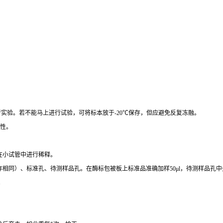
行实验。若不能马上进行试验，可将标本放于
-20
℃
保存，但应避免反复冻融。
性。
在小试管中进行稀释。
作相同）、标准孔、待测样品孔。在酶标包被板上标准品准确加样
50μl
，待测样品孔中
。