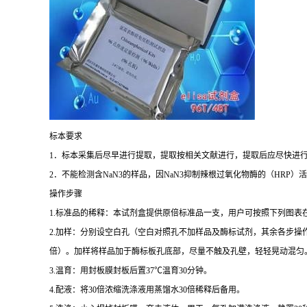
标本要求
1
．标本采集后尽早进行提取，提取按相关文献进行，提取后应尽快进
2
．不能检测含
NaN3
的样品，因
NaN3
抑制辣根过氧化物酶的（
HRP
）活
操作步骤
1.
标准品的稀释：本试剂盒提供原倍标准品一支，用户可按照下列图表
2.
加样：分别设空白孔（空白对照孔不加样品及酶标试剂，其余各步操
倍）。加样将样品加于酶标板孔底部，尽量不触及孔壁，轻轻晃动混匀
3.
温育：用封板膜封板后置
37
℃
温育
30
分钟。
4.
配液：将
30
倍浓缩洗涤液用蒸馏水
30
倍稀释后备用。