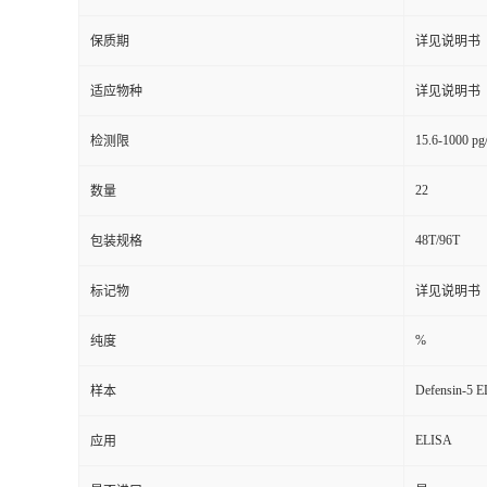
保质期
详见说明书
适应物种
详见说明书
15.6-1000 p
检测限
22
数量
48T/96T
包装规格
标记物
详见说明书
%
纯度
Defensin-5 E
样本
ELISA
应用