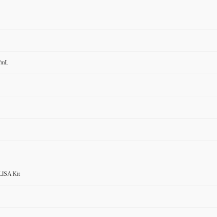
g/mL
LISA Kit