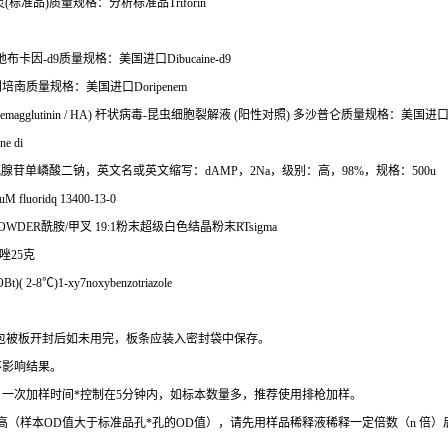
灵
(
标准品
)
质量规格：分析标准品
Triforin
地布卡因
-d9
质量规格：美国进口
Dibucaine-d9
利培南质量规格：美国进口
Doripenem
emagglutinin / HA)
杆状病毒
-
昆虫细胞裂解液
(
阳性对照
)
多沙普仑质量规格：美国进
ne di
氧腺苷单嶙酸二钠，英文名或英文缩写：
dAMP
，
2Na
，级别：高，
98%
，规格：
500u
uM fluoridq 13400-13-0
DPOWDER
酰胺
/
甲叉
19:1
粉末超级白色结晶粉末
RTsigma
唑
25
克
OBt)( 2-8
℃
)1-xy7noxybenzotriazole
包被板开封后如未用完，板条应装入密封袋中保存。
不影响结果。
。一次加样时间
*
控制在
5
分钟内，如标本数量多，推荐使用排枪加样。
高（样本
OD
值大于标准品孔
*
孔的
OD
值），请先用样品稀释液稀释一定倍数（
n
倍）