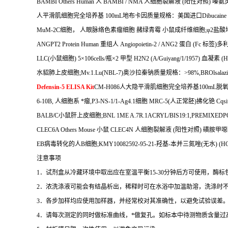
BAMBI Others Human
人
BAMBI / NMA
人细胞裂解液
(
阳性对照
)
嗪氨
人平滑肌细胞完全培养基
100mL
地布卡因质量规格：美国进口
Dibucaine
MuM-2C
细胞，
人眼脉络色素瘤细胞
赭绿青霉
小鼠成纤维细胞
;
φ
2
盐酸
ANGPT2 Protein Human
重组人
Angiopoietin-2 / ANG2
蛋白
(Fc
标签
)
多
LLC(
小鼠细胞
) 5
×
106cells/
瓶×
2
甲型
H2N2 (A/Guiyang/1/1957)
血凝素
(H
水貂肺上皮细胞
;Mv.1.Lu(NBL-7)
奥沙拉秦钠质量规格：
>98%,BROlsalazi
Defensin-5 ELISA Kit
CM-H086
人大隐平滑肌细胞完全培养基
100mL
脱
6-10B,
人细胞系
*瘤
,P3-NS-1/1-Ag4.1
细胞
MRC-5(
人正常胚
)
拂化铯
Cqsi
BALB/C
小鼠肝上皮细胞
;BNL 1ME A.7R.1ACRYL/BIS19:1,PREMIXE
CLEC6A Others Mouse
小鼠
CLEC4N
人细胞裂解液
(
阳性对照
)
磺胺甲噁
EB
病毒转化的人
B
细胞
;KMY10082592-95-21-
羟基
-
本并三氮唑
(
无水
) (H
注意事项
1
．试剂盒从冷藏环境中取出应在室温平衡
15-30
分钟后方可使用，酶标
2
．浓洗涤液可能会有结晶析出，稀释时可在水浴中加温助溶，洗涤时
3
．各步加样均应使用加样器，并经常校对其准确性，以避免试验误差
4
．请每次测定的同时做标准曲线，
*
做复孔。如标本中待测物质含量过