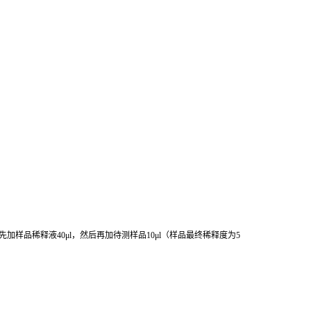
先加样品稀释液
40μl
，然后再加待测样品
10μl
（样品最终稀释度为
5