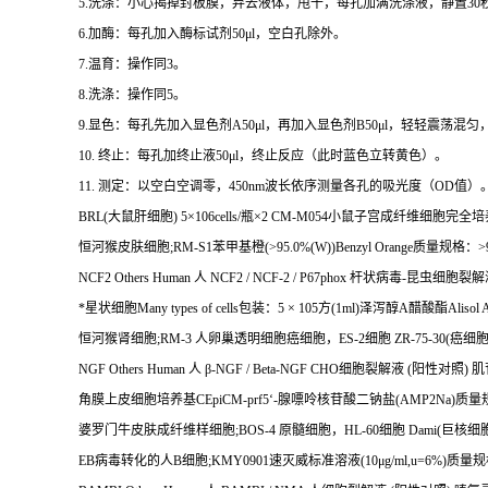
5.
洗涤：小心揭掉封板膜，弃去液体，甩干，每孔加满洗涤液，静置
30
6.
加酶：每孔加入酶标试剂
50μl
，空白孔除外。
7.
温育：操作同
3
。
8.
洗涤：操作同
5
。
9.
显色：每孔先加入显色剂
A50μl
，再加入显色剂
B50μl
，轻轻震荡混匀
10.
终止：每孔加终止液
50μl
，终止反应（此时蓝色立转黄色）。
11.
测定：以空白空调零，
450nm
波长依序测量各孔的吸光度（
OD
值）
BRL(
大鼠肝细胞
) 5
×
106cells/
瓶×
2 CM-M054
小鼠子宫成纤维细胞完全培
恒河猴皮肤细胞
;RM-S1
苯甲基橙
(>95.0%(W))Benzyl Orange
质量规格：
>
NCF2 Others Human
人
NCF2 / NCF-2 / P67phox
杆状病毒
-
昆虫细胞裂解
*星状细胞
Many types of cells
包装：
5
×
105
方
(1ml)
泽泻醇
A
醋酸酯
Alisol 
恒河猴肾细胞
;RM-3
人卵巢透明细胞癌细胞，
ES-2
细胞
ZR-75-30(
癌细
NGF Others Human
人
β
-NGF / Beta-NGF CHO
细胞裂解液
(
阳性对照
)
肌
角膜上皮细胞培养基
CEpiCM-prf5
‘
-
腺嘌呤核苷酸二钠盐
(AMP2Na)
质量
婆罗门牛皮肤成纤维样细胞
;BOS-4
原髓细胞，
HL-60
细胞
Dami(
巨核细
EB
病毒转化的人
B
细胞
;KMY0901
速灭威标准溶液
(10
μ
g/ml,u=6%)
质量规