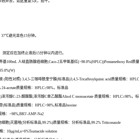
秒后弃去，如此重复
5
次，拍干。
，
37
℃
避光显色
15
分钟。
。
测定应在加终止液后
15
分钟以内进行。
养基
100mL
人结直肠腺癌细胞
;Caco-2
五甲氧基红
(>98.0%(HPLC))Pentamethoxy Red
质
95.0%(W)
液
(
阳性对照
) 3,4,5-
三咖啡酰奎宁酸
(
标准品
)3,4,5-Tricaffeoylquinic acid
质量规格：
HPL
A 24-acetate
质量规格：
HPLC
≥
98%
，标准品
胞
)
泽泻醇
C-23-
醋酸酯
;
泽泻醇
C
单乙酸酯
Alisol C monoacetate
质量规格：
HPLC
≥
98%
，标
苷
(
标准品
)
质量规格：
HPLC>98%,
标准品
Inosine
规格：
>98%,BR5'-AMP-Na2
胞细胞
)
灭菌唑
(
分析标准品
,99.2%)
质量规格：分析标准品
,99.2% Triticonazole
格：
10
μ
g/ml,u=6%Tsumacide solution