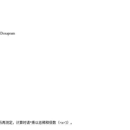
口
Doxapram
后再测定，计算时请
*
乘以总稀释倍数（
×n×5
）。