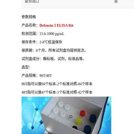
是否进口
是
参数规格
产品名称：
Defensin-5 ELISA Kit
检测范围：
15.6-1000 pg/mL
保存条件：
2-8
℃
低温保存
保质期：
6
个月，所有试剂盒均提供批次。
试剂盒成分：酶标板，试剂，标准品等。
选型：
产品规格：
96T/48T
96T
指可以做
94
个标本
-2
个标准对照
-84
个样本
48T
指可以做
47
个标本
-1
个标准对照
-42
个样本