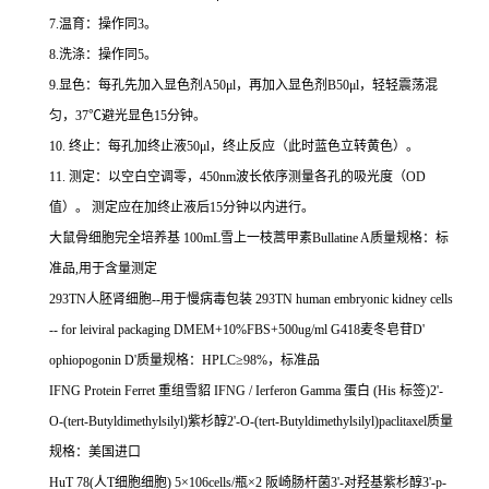
7.
温育：操作同
3
。
8.
洗涤：操作同
5
。
9.
显色：每孔先加入显色剂
A50μl
，再加入显色剂
B50μl
，轻轻震荡混
匀，
37
℃
避光显色
15
分钟。
10.
终止：每孔加终止液
50μl
，终止反应（此时蓝色立转黄色）。
11.
测定：以空白空调零，
450nm
波长依序测量各孔的吸光度（
OD
值）。
测定应在加终止液后
15
分钟以内进行。
大鼠骨细胞完全培养基
100mL
雪上一枝蒿甲素
Bullatine A
质量规格：标
准品
,
用于含量测定
293TN
人胚肾细胞
--
用于慢病毒包装
293TN human embryonic kidney cells
-- for leiviral packaging DMEM+10%FBS+500ug/ml G418
麦冬皂苷
D'
ophiopogonin D'
质量规格：
HPLC
≥
98%
，标准品
IFNG Protein Ferret
重组雪貂
IFNG / Ierferon Gamma
蛋白
(His
标签
)2'-
O-(tert-Butyldimethylsilyl)
紫杉醇
2'-O-(tert-Butyldimethylsilyl)paclitaxel
质量
规格：美国进口
HuT 78(
人
T
细胞细胞
) 5
×
106cells/
瓶×
2
阪崎肠杆菌
3'-
对羟基紫杉醇
3'-p-