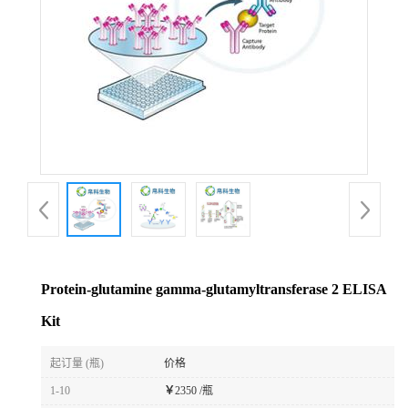
Protein-glutamine gamma-glutamyltransferase 2 ELISA
Kit
起订量 (瓶)
价格
1-10
￥
2350 /瓶