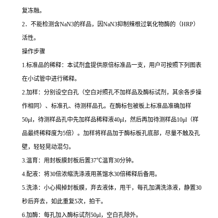
复冻融。
2
．不能检测含
NaN3
的样品，因
NaN3
抑制辣根过氧化物酶的（
HRP
）
活性。
操作步骤
1.
标准品的稀释：本试剂盒提供原倍标准品一支，用户可按照下列图表
在小试管中进行稀释。
2.
加样：分别设空白孔（空白对照孔不加样品及酶标试剂，其余各步操
作相同）、标准孔、待测样品孔。在酶标包被板上标准品准确加样
50μl
，待测样品孔中先加样品稀释液
40μl
，然后再加待测样品
10μl
（样
品最终稀释度为
5
倍）。加样将样品加于酶标板孔底部，尽量不触及孔
壁，轻轻晃动混匀。
3.
温育：用封板膜封板后置
37
℃
温育
30
分钟。
4.
配液：将
30
倍浓缩洗涤液用蒸馏水
30
倍稀释后备用。
5.
洗涤：小心揭掉封板膜，弃去液体，甩干，每孔加满洗涤液，静置
30
秒后弃去，如此重复
5
次，拍干。
6.
加酶：每孔加入酶标试剂
50μl
，空白孔除外。