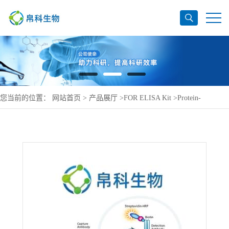
您当前的位置：
网站首页
>
产品展厅
>
FOR ELISA Kit
>
Protein-
glutamine gamma-glutamyltransferase 2 ELISA Kit