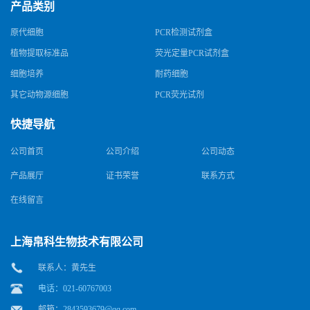
产品类别
原代细胞
PCR检测试剂盒
植物提取标准品
荧光定量PCR试剂盒
细胞培养
耐药细胞
其它动物源细胞
PCR荧光试剂
快捷导航
公司首页
公司介绍
公司动态
产品展厅
证书荣誉
联系方式
在线留言
上海帛科生物技术有限公司
联系人：黄先生
电话：021-60767003
邮箱：
2843593679@qq.com