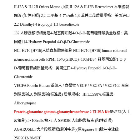
IL12A & IL12B Others Mouse
小鼠
IL12A & IL12B Heterodimer
人细胞裂
解液
(
阳性对照
) 2,2-
二甲基
-4-
异丙基
-1,3-
苯并二茂质量规格：美国进口
2,2-Dimethyl-4-isopropyl-1,3-benzodioxole
J82
人膀胱移行细胞癌
4-
羟基丙泊酚
4-O-
β
-D-
葡萄糖苷酸质量规格：美
国进口
4-Hydroxy Propofol 4-O-
β
-D-Glucuronide
NCI-H716 [H716]
人结直肠腺癌细胞
NCI-H716 [H716] human colorectal
adenocarcinoma cells RPMI-1640(GIBCO)+10%FBS4-
羟基丙泊酚
1-O-
β
-
D-
葡萄糖苷酸质量规格：美国进口
4-Hydroxy Propofol 1-O-
β
-D-
Glucuronide
VEGFA Protein Human
重组人
/
食蟹猴
VEGF / VEGFA / VEGF165
蛋白
别隐品碱
;A-
别隐品碱
(
标准品
)
质量规格：
HPLC
≥
98%,
标准品
Allocryptopine
Protein-glutamine gamma-glutamyltransferase 2 ELISA Kit
RWPE1(
人上
皮细胞
) 5
×
106cells/
瓶×
2
人
SMR3B
人细胞裂解液
(
阳性对照
)
AGAROSELF
大片段琼脂糖
(
脉冲电泳
)(
原
Agarose
Ⅲ
)
脉冲电泳级
25G9012-36-6RT