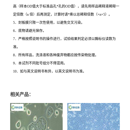
高（样本
OD
值大于标准品孔
*
孔的
OD
值），请先用样品稀释液稀释一
定倍数（
n
倍）后再测定，计算时请
*
乘以总稀释倍数（
×n×5
）。
5
．封板膜只限一次性使用，以避免交叉污染。
6
．底物请避光保存。
7
．严格按照说明书的操作进行，试验结果判定必须以酶标仪读数为
准。
8
．所有样品，洗涤液和各种废弃物都应按传染物处理。
9
．本试剂不同批号组分不得混用。
10
．如与英文说明书有异，以英文说明书为准。
相关产品：