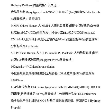
Hydroxy Paclitaxel
质量规格：美国进口
骨骼肌细胞
Many types of cells
包装：
5
×
105
方
(1ml)
紫杉醇
-d5Paclitaxel-
d5
质量规格：美国进口
MMP1 Others Human
人
MMP1
人细胞裂解液
(
阳性对照
)
硬脂酸
(
分析
标准品
,
≥
99.5%(GC))
质量规格：分析标准品
,
≥
99.5%(GC)Stearic acid
CM-R044
大鼠平滑肌细胞完全培养基
100mL
甜蜜素
(
标准品
)
质量规格：
分析标准品
Cyclamate
SELP Others Human
人
SELP / selectin P / P-selectin
人细胞裂解液
(
阳性
对照
)
绿麦隆标准溶液
(100
μ
g/ml,u=4%)
质量规格：
100
μ
g/ml,u=4%Chlortoluron solution
小鼠胎儿真皮成纤维细胞完全培养基
100mL
敌草隆
(99%)
质量规格：
0.99Diuron
EL4
小鼠瘤细胞
EL4 mouse lymphoma cells RPMI-1640(GIBCO)+10%FBS
四螨嗪
(
分析标准品
,98.6%)
质量规格：分析标准品
,98.6%Clofentezine
兔主动脉平滑肌细胞
;SMC4-
羟基丙泊酚质量规格：美国进口
4-Hydroxy
Propofol