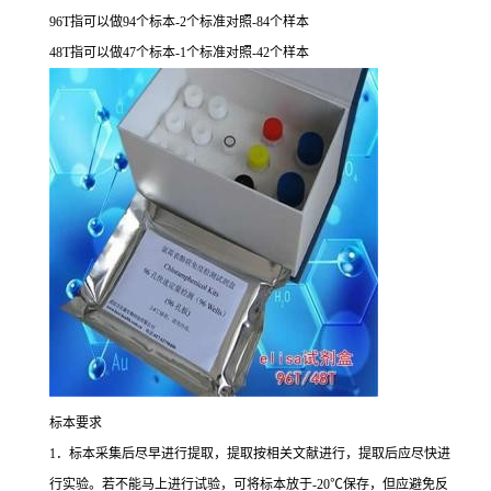
96T
指可以做
94
个标本
-2
个标准对照
-84
个样本
48T
指可以做
47
个标本
-1
个标准对照
-42
个样本
标本要求
1
．标本采集后尽早进行提取，提取按相关文献进行，提取后应尽快进
行实验。若不能马上进行试验，可将标本放于
-20
℃
保存，但应避免反