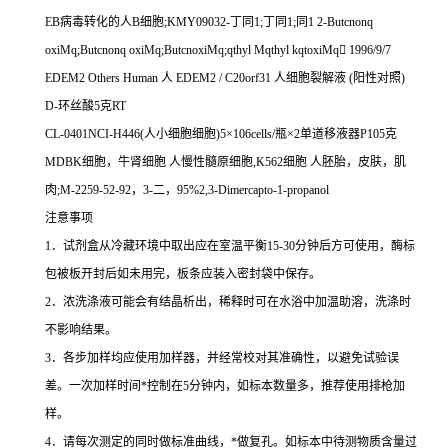
EB
病毒转化的人
B
细胞
;KMY09032-
丁同
1;
丁同
1;
同
1 2-Butcnonq
oxiMq;Butcnonq oxiMq;ButcnoxiMq;qthyl Mqthyl kqtoxiMq

1996/9/7
EDEM2 Others Human
人
EDEM2 / C20orf31
人细胞裂解液
(
阳性对照
)
D-
环丝酸
5
克
RT
CL-0401NCI-H446(
人小细胞细胞
)5
×
106cells/
瓶×
2
单道移液器
P105
克
MDBK
细胞，牛肾细胞
人慢性髓原细胞
,K562
细胞
人胚胎，皮肤，肌
肉
;M-2259-52-92
，
3-
二，
95%2,3-Dimercapto-1-propanol
注意事项
1
．试剂盒从冷藏环境中取出应在室温平衡
15-30
分钟后方可使用，酶标
包被板开封后如未用完，板条应装入密封袋中保存。
2
．浓洗涤液可能会有结晶析出，稀释时可在水浴中加温助溶，洗涤时
不影响结果。
3
．各步加样均应使用加样器，并经常校对其准确性，以避免试验误
差。一次加样时间
*
控制在
5
分钟内，如标本数量多，推荐使用排枪加
样。
4
．请每次测定的同时做标准曲线，
*
做复孔。如标本中待测物质含量过