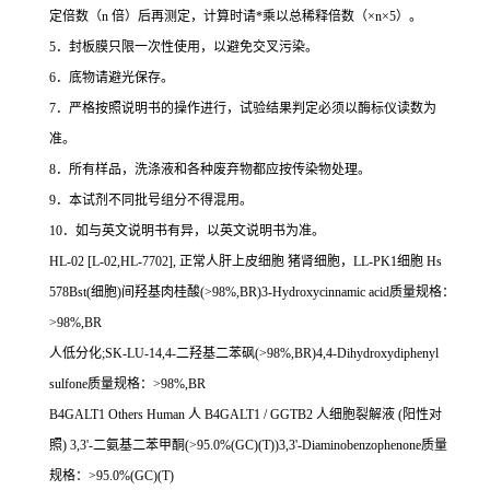
定倍数（
n
倍）后再测定，计算时请
*
乘以总稀释倍数（
×n×5
）。
5
．封板膜只限一次性使用，以避免交叉污染。
6
．底物请避光保存。
7
．严格按照说明书的操作进行，试验结果判定必须以酶标仪读数为
准。
8
．所有样品，洗涤液和各种废弃物都应按传染物处理。
9
．本试剂不同批号组分不得混用。
10
．如与英文说明书有异，以英文说明书为准。
HL-02 [L-02,HL-7702],
正常人肝上皮细胞
猪肾细胞，
LL-PK1
细胞
Hs
578Bst(
细胞
)
间羟基肉桂酸
(>98%,BR)3-Hydroxycinnamic acid
质量规格：
>98%,BR
人低分化
;SK-LU-14,4-
二羟基二苯砜
(>98%,BR)4,4-Dihydroxydiphenyl
sulfone
质量规格：
>98%,BR
B4GALT1 Others Human
人
B4GALT1 / GGTB2
人细胞裂解液
(
阳性对
照
) 3,3'-
二氨基二苯甲酮
(>95.0%(GC)(T))3,3'-Diaminobenzophenone
质量
规格：
>95.0%(GC)(T)