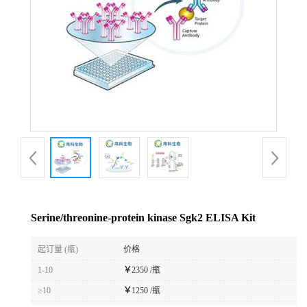
Serine/threonine-protein kinase Sgk2 ELISA Kit
起订量 (瓶)
价格
1-10
￥
2350 /瓶
≥10
￥
1250 /瓶