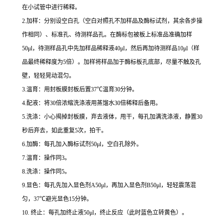
在小试管中进行稀释。
2.
加样：分别设空白孔（空白对照孔不加样品及酶标试剂，其余各步操
作相同）、标准孔、待测样品孔。在酶标包被板上标准品准确加样
50μl
，待测样品孔中先加样品稀释液
40μl
，然后再加待测样品
10μl
（样
品最终稀释度为
5
倍）。加样将样品加于酶标板孔底部，尽量不触及孔
壁，轻轻晃动混匀。
3.
温育：用封板膜封板后置
37
℃
温育
30
分钟。
4.
配液：将
30
倍浓缩洗涤液用蒸馏水
30
倍稀释后备用。
5.
洗涤：小心揭掉封板膜，弃去液体，甩干，每孔加满洗涤液，静置
30
秒后弃去，如此重复
5
次，拍干。
6.
加酶：每孔加入酶标试剂
50μl
，空白孔除外。
7.
温育：操作同
3
。
8.
洗涤：操作同
5
。
9.
显色：每孔先加入显色剂
A50μl
，再加入显色剂
B50μl
，轻轻震荡混
匀，
37
℃
避光显色
15
分钟。
10.
终止：每孔加终止液
50μl
，终止反应（此时蓝色立转黄色）。