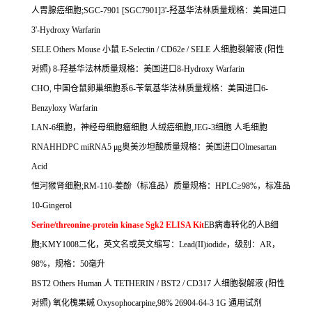
人胃腺癌细胞
;SGC-7901 [SGC7901]3'-
羟基华法林质量规格：美国进口
3'-Hydroxy Warfarin
SELE Others Mouse
小鼠
E-Selectin / CD62e / SELE
人细胞裂解液
(
阳性
对照
) 8-
羟基华法林质量规格：美国进口
8-Hydroxy Warfarin
CHO,
中国仓鼠卵巢细胞系
6-
苄氧基华法林质量规格：美国进口
6-
Benzyloxy Warfarin
LAN-6
细胞，神经母细胞瘤细胞
人绒癌细胞
,JEG-3
细胞
人毛细胞
RNAHHDPC miRNA5
μ
g
奥美沙坦酸质量规格：美国进口
Olmesartan
Acid
恒河猴肾细胞
;RM-110-
姜酚（标准品）质量规格：
HPLC
≥
98%
，标准品
10-Gingerol
Serine/threonine-protein kinase Sgk2 ELISA Kit
EB
病毒转化的人
B
细
胞
;KMY1008
二化，英文名或英文缩写：
Lead(II)iodide
，级别：
AR
，
98%
，规格：
50
毫升
BST2 Others Human
人
TETHERIN / BST2 / CD317
人细胞裂解液
(
阳性
对照
)
氧化槐果碱
Oxysophocarpine,98% 26904-64-3 1G
通用试剂