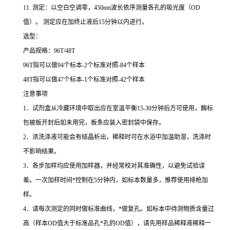
11.
测定：以空白空调零，
450nm
波长依序测量各孔的吸光度（
OD
值）。
测定应在加终止液后
15
分钟以内进行。
选型：
产品规格：
96T/48T
96T
指可以做
94
个标本
-2
个标准对照
-84
个样本
48T
指可以做
47
个标本
-1
个标准对照
-42
个样本
注意事项
1
．试剂盒从冷藏环境中取出应在室温平衡
15-30
分钟后方可使用，酶标
包被板开封后如未用完，板条应装入密封袋中保存。
2
．浓洗涤液可能会有结晶析出，稀释时可在水浴中加温助溶，洗涤时
不影响结果。
3
．各步加样均应使用加样器，并经常校对其准确性，以避免试验误
差。一次加样时间
*
控制在
5
分钟内，如标本数量多，推荐使用排枪加
样。
4
．请每次测定的同时做标准曲线，
*
做复孔。如标本中待测物质含量过
高（样本
OD
值大于标准品孔
*
孔的
OD
值），请先用样品稀释液稀释一