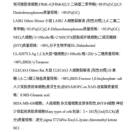
恒河猴胚肾细胞
;FRhK-4 [FRhK4]3,3'-
二硝基二苯甲酮
(>99.0%(GC))3,3'-
Dinitrobenzophenone
质量规格：
>99.0%(GC)
LAIR1 Others Mouse
小鼠
LAIR1
人细胞裂解液
(
阳性对照
) 2,4'-
二氟二
苯甲酮
(>95.0%(GC))2,4'-Difluorobenzophenone
质量规格：
>95.0%(GC)
NEC(
人细胞
) 5
×
106cells/
瓶×
2 NIH/3T3(
胚胎成纤维细胞
)
二硫苏糖醇
(DTT)
质量规格：
>99%,
分子生物学级
DL-Dithiothreitol
CL-0297Y3-Ag 1.2.3(
大鼠*瘤细胞
)5
×
106cells/
瓶×
2D(+)-
二糖质量规格：
>98%,BRD(+)-Turanose
CLEC4A3 Others Rat
大鼠
CLEC4A3
人细胞裂解液
(
阳性对照
) D-
果
糖
-1,6-
二
1
酸三钠盐质量规格：
>98%,BRD-Fructose 1,6-bisphosphate salt
人少突胶质前体细胞
(
悬浮生长
)
总
RNAHOPC-os NAD-
谷氨酸质量规
格：
0.98D-Glutamic acid
MDA-MB-436
细胞，人癌细胞
杂交瘤细胞支原体阳性
,B6YH4
细胞
神经
少突起前质胶质细胞
Many types of cells
包装：
5
×
105
方
(1ml)TLCK(
进
分
)
质量规格：进分
,sigma T7254N
α
-Tosyl-L-lysine chloromethyl ketone
HCl