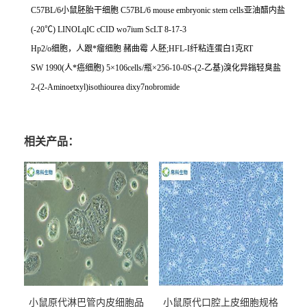
C57BL/6
小鼠胚胎干细胞
C57BL/6 mouse embryonic stem cells
亚油醋内盐
(-20
℃
) LINOLqIC cCID wo7ium ScLT 8-17-3
Hp2/o
细胞，人跟*瘤细胞
赭曲霉
人胚
;HFL-I
纤粘连蛋白
1
克
RT
SW 1990(
人*癌细胞
) 5
×
106cells/
瓶×
256-10-0S-(2-
乙基
)
溴化异鎓轻臭盐
2-(2-Aminoetxyl)isothiourea dixy7nobromide
相关产品：
小鼠原代淋巴管内皮细胞品
小鼠原代口腔上皮细胞规格