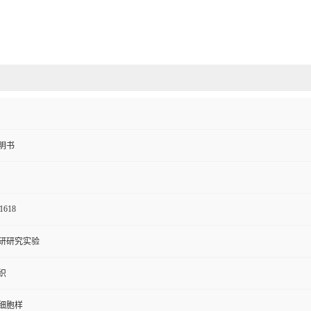
明书
1618
研研究实验
织
细胞样