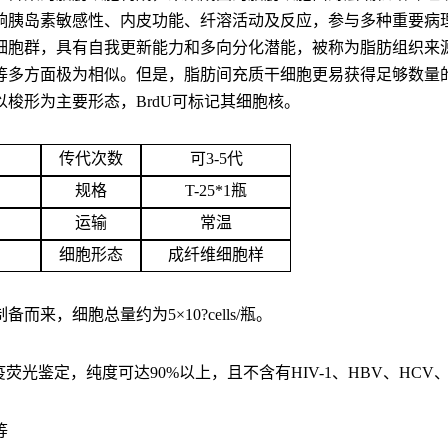
响胰岛素敏感性、内皮功能、纤溶活动及反应，参与多种重要病
细胞群，具有自我更新能力和多向分化潜能，被称为脂肪组织来
等多方面极为相似。但是，脂肪间充质干细胞更易获得足够数量
梭形为主要形态，BrdU可标记其细胞核。
传代次数
可3-5代
规格
T-25*1瓶
运输
常温
细胞形态
成纤维细胞样
，细胞总量约为5×10?cells/瓶。
疫荧光鉴定，纯度可达90%以上，且不含有HIV-1、HBV、HC
等