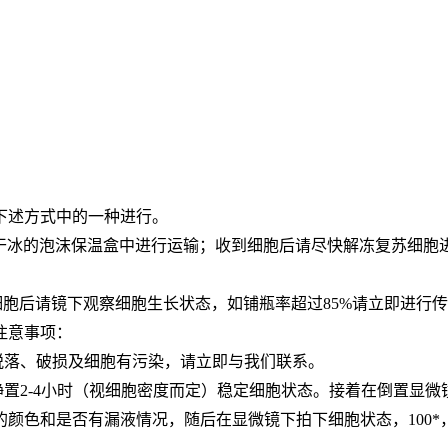
下述方式中的一种进行。
于装满干冰的泡沫保温盒中进行运输；收到细胞后请尽快解冻复苏细
收到细胞后请镜下观察细胞生长状态，如铺瓶率超过85%请立即进
注意事项：
脱落、破损及细胞有污染，请立即与我们联系。
静置2-4小时（视细胞密度而定）稳定细胞状态。接着在倒置显
颜色和是否有漏液情况，随后在显微镜下拍下细胞状态，100*，