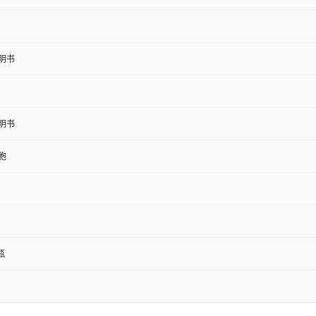
明书
明书
胞
1瓶