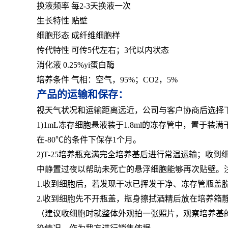
换液频率 每2-3天换液一次
生长特性 贴壁
细胞形态 成纤维细胞样
传代特性 可传5代左右；3代以内状态
消化液 0.25%yi蛋白酶
培养条件 气相：空气，95%；CO2，5%
产品的运输和保存：
视天气状况和运输距离远近，公司与客户协商后选择
1)1mL冻存细胞悬液装于1.8ml的冻存管中，置
在-80℃的条件下保存1个月。
2)T-25培养瓶充满完全培养基后进行常温运输；
中静置过夜以帮助未死亡的悬浮细胞能够再次贴壁。
1.收到细胞后，若发现干冰已挥发干净、冻存管瓶盖
2.收到细胞先不开瓶盖，瓶身擦拭酒精后放在培养箱
（建议收细胞时就整体外观拍一张照片，观察培养基的