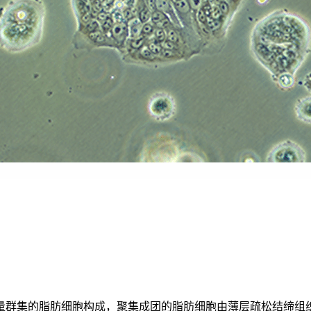
量群集的脂肪细胞构成，聚集成团的脂肪细胞由薄层疏松结缔组