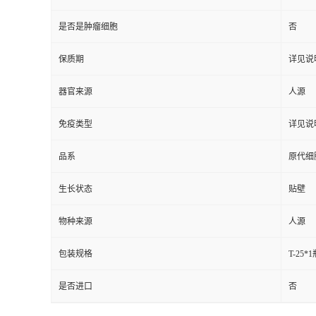
是否是肿瘤细胞
否
保质期
详见说
器官来源
人源
免疫类型
详见说
品系
原代细
生长状态
贴壁
物种来源
人源
包装规格
T-25*
是否进口
否