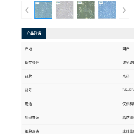
产品详请
产地
国产
保存条件
详见说
品牌
帛科
BK-XB
货号
用途
仅供科
组织来源
脂肪组
细胞形态
成纤维