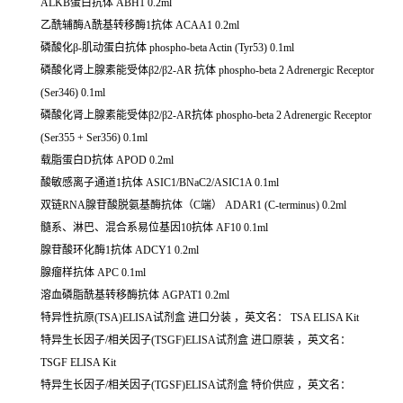
ALKB蛋白抗体
ABH1
0.2ml
乙酰辅酶A酰基转移酶1抗体
ACAA1
0.2ml
磷酸化β-肌动蛋白抗体
phospho-beta Actin (Tyr53)
0.1ml
磷酸化肾上腺素能受体β2/β2-AR 抗体
phospho-beta 2 Adrenergic Receptor
(Ser346)
0.1ml
磷酸化肾上腺素能受体β2/β2-AR抗体
phospho-beta 2 Adrenergic Receptor
(Ser355 + Ser356)
0.1ml
载脂蛋白D抗体
APOD
0.2ml
酸敏感离子通道1抗体
ASIC1/BNaC2/ASIC1A
0.1ml
双链RNA腺苷酸脱氨基酶抗体（C端）
ADAR1 (C-terminus)
0.2ml
髓系、淋巴、混合系易位基因10抗体
AF10
0.1ml
腺苷酸环化酶1抗体
ADCY1
0.2ml
腺瘤样抗体
APC
0.1ml
溶血磷脂酰基转移酶抗体
AGPAT1
0.2ml
特异性抗原(TSA)ELISA试剂盒
进口分装
，英文名：
TSA ELISA Kit
特异生长因子/相关因子(TSGF)ELISA试剂盒
进口原装
，英文名：
TSGF ELISA Kit
特异生长因子/相关因子(TGSF)ELISA试剂盒
特价供应
，英文名：