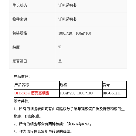
生长状态
详见说明书
物种来源
详见说明书
包装规格
100ul*20、100ul*100
%
纯度
是否进口
是
产品描述：
产品名称
规格
货号
DH5αλpir 感受态细胞
100ul*20、100ul*100
BK-G63211
基本共性:
1、所有的细胞表面均有由磷脂双分子层与镶嵌蛋白质及糖被构成的生
物膜，即细胞膜。
2、所有的细胞都含有两种核酸：即DNA与RNA。
3、作为遗传信息复制与转录的载体。