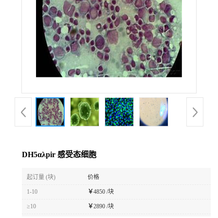
DH5αλpir 感受态细胞
起订量 (块)
价格
1-10
￥
4850 /块
≥10
￥
2890 /块