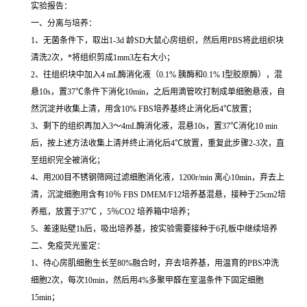
实验报告：
一、分离与培养：
1、无菌条件下，取出1-3d 龄SD大鼠心房组织，然后用PBS将此组织块
清洗2次，*将组织剪成1mm3左右大小；
2、往组织块中加入4 mL酶消化液（0.1% 胰酶和0.1% I型胶原酶），混
悬10s，置37℃条件下消化10min，之后用滴管吹打制成单细胞悬液，自
然沉淀并收集上清，用含10% FBS培养基终止消化后4℃放置；
3、剩下的组织再加入3～4mL酶消化液，混悬10s，置37℃消化10 min
后，按上述方法收集上清并终止消化后4℃放置，重复此步骤2-3次，直
至组织完全被消化；
4、用200目不锈钢筛网过滤细胞消化液，1200r/min 离心10min，弃去上
清，沉淀细胞用含有10％ FBS DMEM/F12培养基混悬，接种于25cm2培
养瓶，放置于37℃ ，5％CO2 培养箱中培养；
5、差速贴壁1h后，吸出培养基，按实验需要接种于6孔板中继续培养
二、免疫荧光鉴定：
1、待心房肌细胞生长至80%融合时，弃去培养基，用温育的PBS冲洗
细胞2次，每次10min，然后用4%多聚甲醛在室温条件下固定细胞
15min；