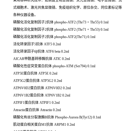
采用各种研究技术：如倒置生物显微镜、荧光显微镜、电子显微镜、流
式细胞术、激光共焦显微镜、免疫组织化学、原位杂交、同位素标记等
各种仪器设备。
磷酸化活化复制因子2抗体
phospho-ATF2 (Thr73 + Thr55)
0.1ml
磷酸化活化复制因子2抗体
phospho-ATF2 (Thr71 + Thr53)
0.1ml
磷酸化活化复制因子2抗体
phospho-ATF2(Thr71)
0.1ml
活化转录因子5抗体
ATF5
0.2ml
活化转录因子6β抗体
ATF6 beta
0.2ml
AICAR甲酰基转移酶抗体
ATIC
0.2ml
磷酸化性症突变蛋白抗体
phospho-ATM (Ser794)
0.1ml
ATP5E蛋白抗体
ATP5E
0.2ml
ATP5G2蛋白抗体
ATP5G2
0.2ml
ATP6V0D2蛋白抗体
ATP6V0D2
0.2ml
ATP6V1B2蛋白抗体
ATP6V1B2
0.2ml
ATPIF1蛋白抗体
ATPIF1
0.2ml
Attractin蛋白抗体
Attractin
0.2ml
磷酸化有丝分裂激酶B抗体
Phospho-Aurora B(Tyr12)
0.1ml
肌动蛋白相关蛋白M1抗体
ARPM1
0.2ml