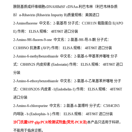
膀胱基质成纤维细胞
cDNAHBdSF cDNA
α
-
利巴韦林（利巴韦林杂质
B
）α
-Ribavirin (Ribavirin Impurity B)
质量规格：美国进口
2-Aminofluorene 中文名：
2-
氨基芴
分子式：
C13H11N
载脂蛋白
E(APO
E)
作用：
ELISA
规格：
48T/96T
进口分装
2-Amino-9H-fluoren-9-one 中文名：
2-
氨基
-9H-
芴
-9-
酮
分子式：
C13H9NO
抗激素
(AVP)
作用：
ELISA
规格：
48T/96T
进口分装
2-Amino-6-methylbenzothiazole 中文名：
2-
氨基
-6-
甲基苯并噻唑
分子
式：
C8H8N2S
内皮抑素
(Endostatin)
作用：
ELISA
规格：
48T/96T
进口
分装
2-Amino-6-ethoxybenzothiazole 中文名：
2-
氨基
-6-
乙氧基苯并噻唑
分子
式：
C9H10N2OS
内皮素
-1(Endothelin-1)
作用：
ELISA
规格：
48T/96T
进口分装
2-Amino-6-chloropurine 中文名：
2-
氨基
-6-
氯嘌呤
分子式：
C5H4ClN5
内啡肽
- b (Endorphin- b )
作用：
ELISA
规格：
48T/96T
进口分装
沙门氏菌SPP-glgcPCR检测试剂盒(荧光-PCR法)
本产品只适用于科研，
不能用于临床诊断。