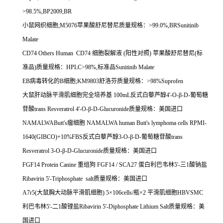
>98.5%,BP2009,BR
小鼠网织细胞
;M5076
苹果酸舒尼替尼质量规格：
>99.0%,BRSunitinib
Malate
CD74 Others Human CD74 细胞裂解液
(
阳性对照
)
苹果酸舒尼替尼
(
标
准品
)
质量规格：
HPLC>98%,
标准品
Sunitinib Malate
EB病毒转化的
B
细胞
;KM9803
舒洛芬质量规格：
>98%Suprofen
大鼠肝动脉平滑肌细胞完全培养基
100mL
反式白藜芦醇
4'-O-
β
-D-
葡萄糖
苷酸
trans Resveratrol 4'-O-
β
-D-Glucuronide
质量规格：美国进口
NAMALWAButt's瘤细胞
NAMALWA human Butt's lymphoma cells RPMI-
1640(GIBCO)+10%FBS
反式白藜芦醇
3-O-
β
-D-
葡萄糖苷酸
trans
Resveratrol 3-O-
β
-D-Glucuronide
质量规格：美国进口
FGF14 Protein Canine 重组狗
FGF14 / SCA27
蛋白利巴韦林
5'-
三
1
酸钠盐
Ribavirin 5'-Triphosphate salt
质量规格：美国进口
A7r5(大鼠胸大动脉平滑肌细胞
) 5
×
106cells/
瓶×
2
平滑肌细胞
HBVSMC
利巴韦林
5'-
二
1
酸锂盐
Ribavirin 5'-Diphosphate Lithium Salt
质量规格：美
国进口