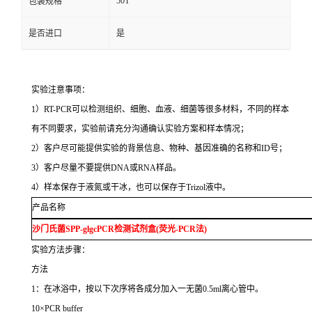
50T
包装规格
是否进口
是
实验注意事项：
1
）
RT-PCR
可以检测组织、细胞、血液、细菌等很多材料，不同的样本
有不同要求，实验前请充分沟通确认实验方案和样本情况；
2
）客户尽可能提供实验的背景信息、物种、基因准确的名称和
ID
号；
3
）客户尽量不要提供
DNA
或
RNA
样品。
4
）样本保存于液氮或干冰，也可以保存于
Trizol
液中。
产品名称
沙门氏菌
SPP-glgcPCR
检测试剂盒
(
荧光
-PCR
法
)
实验方法步骤：
方法
1
：在冰浴中，按以下次序将各成分加入一无菌
0.5ml
离心管中。
10×PCR buffer