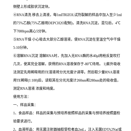
侧壁上形成胶状沉淀块。
④RNA
清洗 移去上清液，每
1mlTRIZOL
试剂裂解的样品中加入至少
1ml
的
75%
乙醇
(75%
乙醇用
DEPCH2O
配制
)
，清洗
RNA
沉淀。混匀后，
4℃
下
7000rpm
离心
5
分钟。
⑤RNA
干燥 小心吸去大部分乙醇溶液，使
RNA
沉淀在室温空气中干燥
5-10
分钟。
⑥
溶解
RNA
沉淀 溶解
RNA
时，先加入无
RNA
酶的水
40μl
用枪反复吹打
几次，使其完全溶解，获得的
RNA
溶液保存于
-80℃
待用。
1)
紫外吸收
法测定先用稀释用的
TE
溶液将分光光度计调零。然后取少量
RNA
溶液
用
TE
稀释
(1:100)
后，读取其在分光光度计
260nm
和
280nm
处的吸收值，
测定
RNA
溶液 浓度和纯度。
使用方法：
一、样品采集：
1
、食品样品：样品的采集与预培养按照样品的采集与预培养按照菌检
验要求进行。
2
、血液样品：用无菌注射器抽取受检者血
2mL
，注入无菌
EDTA2Na(
或