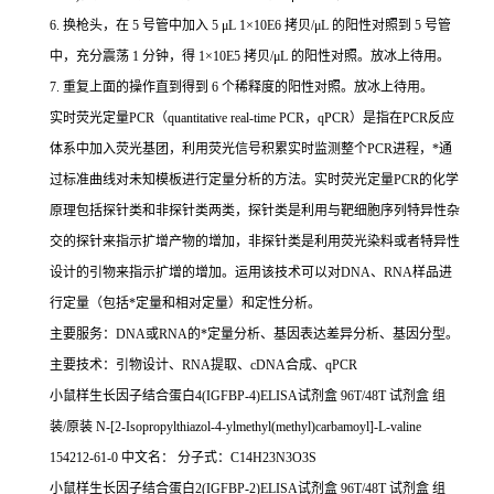
6.
换枪头，在
5
号管中加入
5 μL 1×10E6
拷贝
/μL
的阳性对照到
5
号管
中，充分震荡
1
分钟，得
1×10E5
拷贝
/μL
的阳性对照。放冰上待用。
7.
重复上面的操作直到得到
6
个稀释度的阳性对照。放冰上待用。
实时荧光定量
PCR
（
quantitative real-time PCR
，
qPCR
）是指在
PCR
反应
体系中加入荧光基团，利用荧光信号积累实时监测整个
PCR
进程，
*
通
过标准曲线对未知模板进行定量分析的方法。实时荧光定量
PCR
的化学
原理包括探针类和非探针类两类，探针类是利用与靶细胞序列特异性杂
交的探针来指示扩增产物的增加，非探针类是利用荧光染料或者特异性
设计的引物来指示扩增的增加。运用该技术可以对
DNA
、
RNA
样品进
行定量（包括
*
定量和相对定量）和定性分析。
主要服务：
DNA
或
RNA
的
*
定量分析、基因表达差异分析、基因分型。
主要技术：引物设计、
RNA
提取、
cDNA
合成、
qPCR
小鼠样生长因子结合蛋白
4(IGFBP-4)ELISA
试剂盒
96T/48T
试剂盒
组
装
/
原装
N-[2-Isopropylthiazol-4-ylmethyl(methyl)carbamoyl]-L-valine
154212-61-0
中文名：
分子式：
C14H23N3O3S
小鼠样生长因子结合蛋白
2(IGFBP-2)ELISA
试剂盒
96T/48T
试剂盒
组