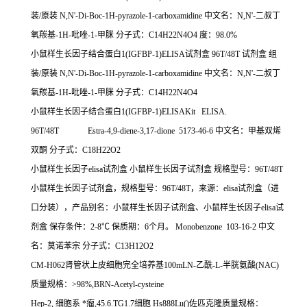
装
/
原装
N,N'-Di-Boc-1H-pyrazole-1-carboxamidine
中文名：
N,N'-
二叔丁
氧羰基
-1H-
吡唑
-1-
甲脒
分子式：
C14H22N4O4
度：
98.0%
小鼠样生长因子结合蛋白
1(IGFBP-1)ELISA
试剂盒
96T/48T
试剂盒
组
装
/
原装
N,N'-Di-Boc-1H-pyrazole-1-carboxamidine
中文名：
N,N'-
二叔丁
氧羰基
-1H-
吡唑
-1-
甲脒
分子式：
C14H22N4O4
小鼠样生长因子结合蛋白
1(IGFBP-1)ELISAKit ELISA.
96T/48T Estra-4,9-diene-3,17-dione 5173-46-6
中文名：甲基双烯
双酮
分子式：
C18H22O2
小鼠样生长因子
elisa
试剂盒
小鼠样生长因子试剂盒
规格型号：
96T/48T
小鼠样生长因子试剂盒，规格型号：
96T/48T
，来源：
elisa
试剂盒（进
口分装），产品别名：小鼠样生长因子试剂盒、小鼠样生长因子
elisa
试
剂盒
保存条件：
2-8
℃
保质期：
6
个月。
Monobenzone 103-16-2
中文
名：莫诺苯宗
分子式：
C13H12O2
CM-H062肾管状上皮细胞完全培养基
100mLN-
乙酰
-L-
半胱氨酸
(NAC)
质量规格：
>98%,BRN-Acetyl-cysteine
Hep-2, 细胞系 *瘤
,45.6.TG1.7
细胞
Hs888Lu(
)
佐匹克隆质量规格：