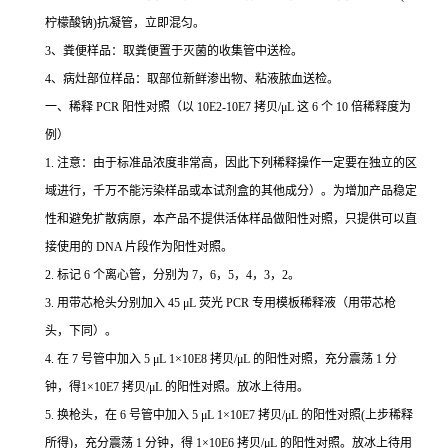
柠檬酸钠
)
抗凝管，立即混匀。
3
、粪便样品：取粪便置于灭菌的收集管中送检。
4
、病灶部位样品：取部位新鲜渗出物、粘液脓血送检。
一、稀释
PCR
阳性对照（以
10E2-10E7
拷贝
/μL
这
6
个
10
倍稀释度为
例）
1.
注意：由于标准品浓度非常高，因此下列稀释操作一定要在独立的区
域进行，千万不能污染样品或本试剂盒的其他成分）。为增加产品稳定
性和避免扩散病原，本产品不提供活体样品做阳性对照，只提供可以直
接使用的
DNA
片段作为阳性对照。
2.
标记
6
个离心管，分别为
7
，
6
，
5
，
4
，
3
，
2
。
3.
用带芯枪头分别加入
45 μL
荧光
PCR
专用模板稀释液（用带芯枪
头，下同）。
4.
在
7
号管中加入
5 μL 1×10E8
拷贝
/μL
的阳性对照，充分震荡
1
分
钟，得
1×10E7
拷贝
/μL
的阳性对照。放冰上待用。
5.
换枪头，在
6
号管中加入
5 μL 1×10E7
拷贝
/μL
的阳性对照
(
上步稀释
所得
)
，充分震荡
1
分钟，得
1×10E6
拷贝
/μL
的阳性对照。放冰上待用