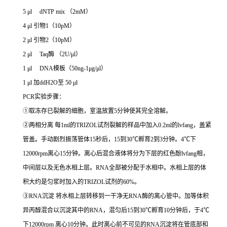
5 μl dNTP mix
（
2mM
）
4 μl
引物
1
（
10pM
）
2 μl
引物
2
（
10pM
）
2 μl Taq
酶 （
2U/μl
）
1 μl DNA
模板（
50ng-1μg/μl
）
1 μl
加
ddH2O
至
50 μl
PCR实验步骤：
①
取冻存已裂解的细胞，室温放置
5
分钟使其完全溶解。
②
两相分离 每
1ml
的
TRIZOL
试剂裂解的样品中加入
0.2ml
的
lvfang
，盖紧
管盖。手动剧烈振荡管体
15
秒后，
15
到
30℃
孵育
2
到
3
分钟。
4℃
下
12000rpm
离心
15
分钟。离心后混合液体将分为下层的红色酚
lvfang
相，
中间层以及无色水相上层。
RNA
全部被分配于水相中。水相上层的体
积大约是匀浆时加入的
TRIZOL
试剂的
60%
。
③RNA
沉淀 将水相上层转移到一干净无
RNA
酶的离心管中。加等体积
异丙醇混合以沉淀其中的
RNA
，混匀后
15
到
30℃
孵育
10
分钟后，于
4℃
下
12000rpm
离心
10
分钟。此时离心前不可见的
RNA
沉淀将在管底部和