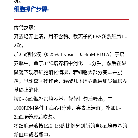
况。
细胞操作步骤:
传代步骤：
弃去培养上清，用不含钙、镁离子的PBS润洗细胞1 -
2次。
加2ml消化液（0.25% Trypsin - 0.53mM EDTA）于培
养瓶中，置于37℃培养箱中消化1 - 2分钟，然后在显
微镜下观察细胞消化情况，若细胞大部分变圆并脱
落，迅速拿回操作台，轻敲几下培养瓶后加少量培养
基终止消化。
按6 - 8ml/瓶补加培养基，轻轻打匀后吸出，在
1000RPM条件下离心4分钟，弃去上清液，补加1 -
2mL培养液后吹匀。
将细胞悬液按1:2到1:5的比例分到新的含8ml培养基的
新皿中或者瓶中。