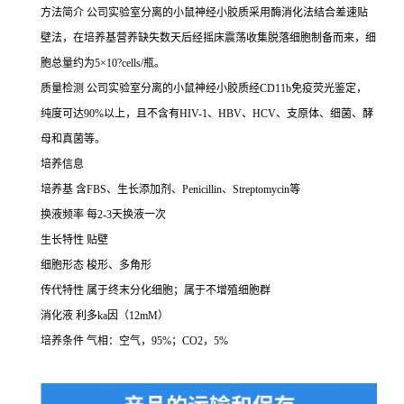
方法简介
公司实验室分离的小鼠神经小胶质采用酶消化法结合差速贴
壁法，在培养基营养缺失数天后经摇床震荡收集脱落细胞制备而来，细
胞总量约为
5×10?cells/瓶。
质量检测
公司实验室分离的小鼠神经小胶质经
CD11b免疫荧光鉴定，
纯度可达90%以上，且不含有HIV-1、HBV、HCV、支原体、细菌、酵
母和真菌等。
培养信息
培养基
含
FBS、生长添加剂、Penicillin、Streptomycin等
换液频率
每
2-3天换液一次
生长特性
贴壁
细胞形态
梭形、多角形
传代特性
属于终末分化细胞；属于不增殖细胞群
消化液
利多
ka因（12mM）
培养条件
气相：空气，
95%；CO2，5%