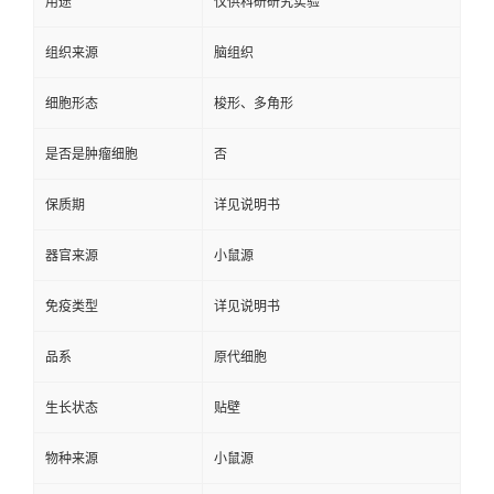
用途
仅供科研研究实验
组织来源
脑组织
细胞形态
梭形、多角形
是否是肿瘤细胞
否
保质期
详见说明书
器官来源
小鼠源
免疫类型
详见说明书
品系
原代细胞
生长状态
贴壁
物种来源
小鼠源