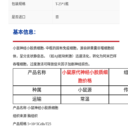
包装规格
T-25*1瓶
是否进口
否
基本信息：
小鼠神经小胶质细胞
- 中枢的固有免疫细胞，源自卵黄囊巨噬细胞前
体，呈分支状静息态。（如Aβ斑块刺激）迅速活化，转化为阿米巴样
吞噬细胞，过度激活可释放促炎因子加剧神经损伤。
产品名称
小鼠原代神经小胶质细
胞价格
种属
小鼠源
运输
常温
产品名称
小鼠神经小胶质细胞
组织来源
脑组织
产品规格
5×10^5Cells/T25