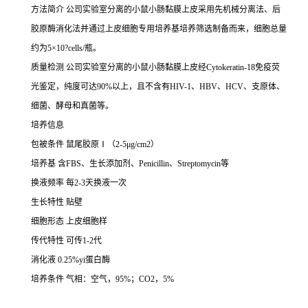
方法简介
公司实验室分离的小鼠小肠黏膜上皮采用先机械分离法、后
胶原酶消化法并通过上皮细胞专用培养基培养筛选制备而来，细胞总量
约为
5×10?cells/瓶。
质量检测
公司实验室分离的小鼠小肠黏膜上皮经
Cytokeratin-18免疫荧
光鉴定，纯度可达90%以上，且不含有HIV-1、HBV、HCV、支原体、
细菌、酵母和真菌等。
培养信息
包被条件
鼠尾胶原
Ⅰ（2-5μg/cm2）
培养基
含
FBS、生长添加剂、Penicillin、Streptomycin等
换液频率
每
2-3天换液一次
生长特性
贴壁
细胞形态
上皮细胞样
传代特性
可传
1-2代
消化液
0.25%yi蛋白酶
培养条件
气相：空气，
95%；CO2，5%