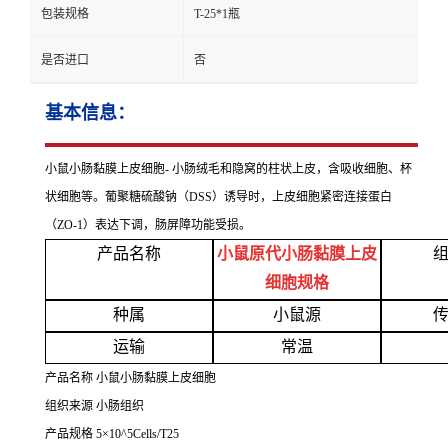
包装规格
T-25*1瓶
是否进口
否
基本信息：
小鼠小肠黏膜上皮细胞
- 小肠绒毛和隐窝的柱状上皮，含吸收细胞、杯
状细胞等。葡聚糖硫酸钠（DSS）诱导时，上皮细胞紧密连接蛋白
（ZO-1）表达下调，肠屏障功能受损。
产品名称
小鼠原代小肠黏膜上皮
细胞规格
种属
小鼠源
运输
常温
产品名称
小鼠小肠黏膜上皮细胞
组织来源
小肠组织
产品规格
5×10^5Cells/T25