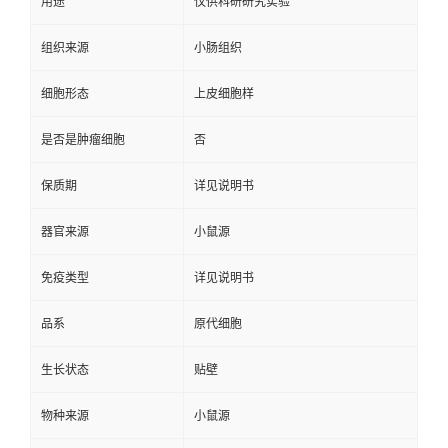
用途
仅供科研研究实验
组织来源
小肠组织
细胞形态
上皮细胞样
是否是肿瘤细胞
否
保质期
详见说明书
器官来源
小鼠源
免疫类型
详见说明书
品系
原代细胞
生长状态
贴壁
物种来源
小鼠源