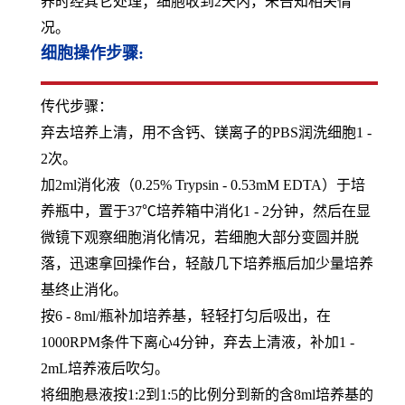
养时经其它处理；细胞收到2天内，未告知相关情
况。
细胞操作步骤:
传代步骤：
弃去培养上清，用不含钙、镁离子的PBS润洗细胞1 -
2次。
加2ml消化液（0.25% Trypsin - 0.53mM EDTA）于培
养瓶中，置于37℃培养箱中消化1 - 2分钟，然后在显
微镜下观察细胞消化情况，若细胞大部分变圆并脱
落，迅速拿回操作台，轻敲几下培养瓶后加少量培养
基终止消化。
按6 - 8ml/瓶补加培养基，轻轻打匀后吸出，在
1000RPM条件下离心4分钟，弃去上清液，补加1 -
2mL培养液后吹匀。
将细胞悬液按1:2到1:5的比例分到新的含8ml培养基的