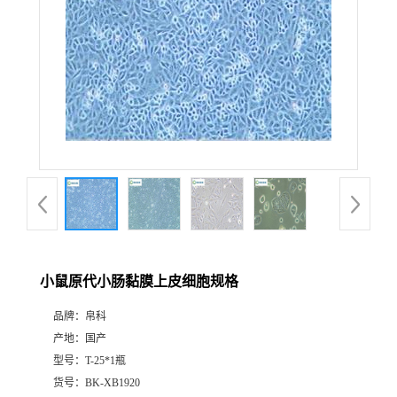
小鼠原代小肠黏膜上皮细胞规格
品牌：
帛科
产地：
国产
型号：
T-25*1瓶
货号：
BK-XB1920