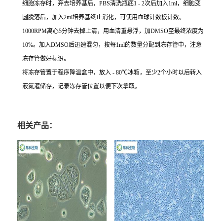
细胞冻存时，弃去培养基后，PBS清洗瓶底1 - 2次后加入1ml，细胞变
圆脱落后，加入2ml培养基终止消化，可使用血球计数板计数。
1000RPM离心5分钟去掉上清，用血清重悬浮，加DMSO至最终浓度为
10%。加入DMSO后迅速混匀，按每1ml的数量分配到冻存管中，注意
冻存管做好标识。
将冻存管置于程序降温盒中，放入 - 80℃冰箱，至少2个小时以后转入
液氮灌储存，记录冻存管位置以便下次拿取。
相关产品：