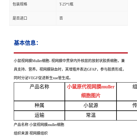
包装规格
T-25*1瓶
是否进口
否
基本信息：
小鼠视网膜
Muller细胞- 视网膜中贯穿内外核层的放射状胶质细胞，兼
具支持、营养。视网膜缺血时，其增殖并表达GFAP，参与胶质形成，
同时分泌VEGF促进新生xue管生成。
产品名称
小鼠原代视网膜
muller
细胞图片
种属
小鼠源
运输
常温
产品名称
小鼠视网膜
muller细胞
组织来源
视网膜组织