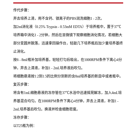
传代步骤：
弃去培养上清，用不含钙、镁离子的PBS润洗细胞1 - 2次。
加2ml消化液（0.25% Trypsin - 0.53mM EDTA）于培养瓶中，置于37℃
培养箱中消化1 - 2分钟，然后在显微镜下观察细胞消化情况，若细胞大
部分变圆并脱落，迅速拿回操作台，轻敲几下培养瓶后加少量培养基终
止消化。
按6 - 8ml/瓶补加培养基，轻轻打匀后吸出，在1000RPM条件下离心4分
钟，弃去上清液，补加1 - 2mL培养液后吹匀。
将细胞悬液按1:2到1:5的比例分到新的含8ml培养基的新皿中或者瓶中。
复苏步骤：
将含有1mL细胞悬液的冻存管在37℃水浴中迅速摇晃解冻，加入4mL培
养基混合均匀。在1000RPM条件下离心4分钟，弃去上清液，补加1 -
2mL培养基后吹匀。换液并检查细胞密度。
冻存步骤：
以T25瓶为例：