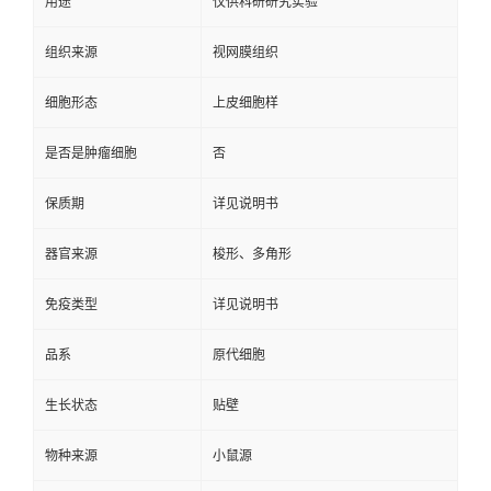
用途
仅供科研研究实验
组织来源
视网膜组织
细胞形态
上皮细胞样
是否是肿瘤细胞
否
保质期
详见说明书
器官来源
梭形、多角形
免疫类型
详见说明书
品系
原代细胞
生长状态
贴壁
物种来源
小鼠源