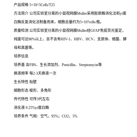
产品规格
5×10^5Cells/T25
方法简介
公司实验室分离的小鼠视网膜
Muller采用胶原酶消化法和yi蛋
白酶反复消化法制备而来，细胞总量约为5×10?cells/瓶。
质量检测
公司实验室分离的小鼠视网膜
Muller经GFAP免疫荧光鉴定，
纯度可达90%以上，且不含有HIV-1、HBV、HCV、支原体、细菌、酵
母和真菌等。
培养信息
培养基
含
FBS、生长添加剂、Penicillin、Streptomycin等
换液频率
每
2-3天换液一次
生长特性
贴壁
细胞形态
梭形、多角形
传代特性
可传
3代左右
消化液
0.25%yi蛋白酶
培养条件
气相：空气，
95%；CO2，5%