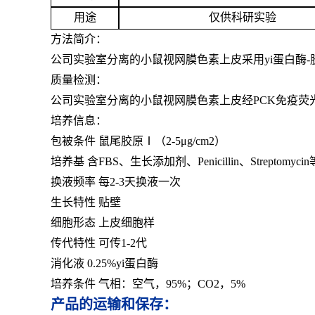
用途
仅供科研实验
方法简介：
公司实验室分离的小鼠视网膜色素上皮采用yi蛋白酶-胶
质量检测：
公司实验室分离的小鼠视网膜色素上皮经PCK免疫荧光
培养信息：
包被条件 鼠尾胶原Ⅰ（2-5μg/cm2）
培养基 含FBS、生长添加剂、Penicillin、Streptomycin
换液频率 每2-3天换液一次
生长特性 贴壁
细胞形态 上皮细胞样
传代特性 可传1-2代
消化液 0.25%yi蛋白酶
培养条件 气相：空气，95%；CO2，5%
产品的运输和保存：