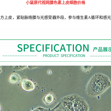
小鼠原代视网膜色素上皮细胞价格
层立方上皮，紧贴脉络膜与光感受器外段，参与维生素A循环和感