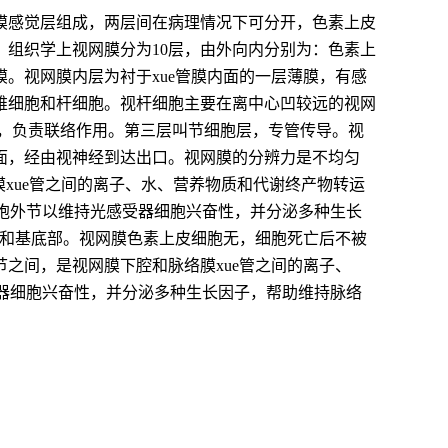
膜感觉层组成，两层间在病理情况下可分开，色素上皮
组织学上视网膜分为10层，由外向内分别为：色素上
。视网膜内层为衬于xue管膜内面的一层薄膜，有感
锥细胞和杆细胞。视杆细胞主要在离中心凹较远的视网
系，负责联络作用。第三层叫节细胞层，专管传导。视
面，经由视神经到达出口。视网膜的分辨力是不均匀
xue管之间的离子、水、营养物质和代谢终产物转运
细胞外节以维持光感受器细胞兴奋性，并分泌多种生长
部和基底部。视网膜色素上皮细胞无，细胞死亡后不被
之间，是视网膜下腔和脉络膜xue管之间的离子、
受器细胞兴奋性，并分泌多种生长因子，帮助维持脉络