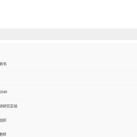
明书
2049
研研究实验
组织
胞样