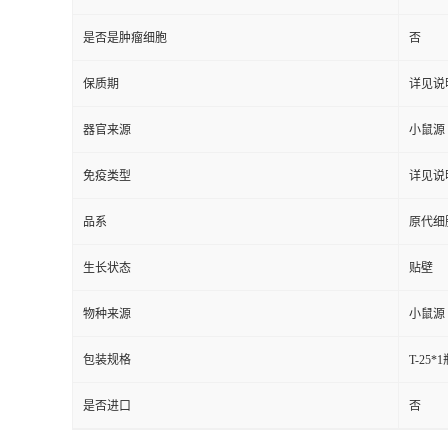
是否是肿瘤细胞
否
保质期
详见说
器官来源
小鼠源
免疫类型
详见说
品系
原代细
生长状态
贴壁
物种来源
小鼠源
包装规格
T-25*
是否进口
否