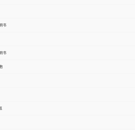
明书
明书
胞
1瓶