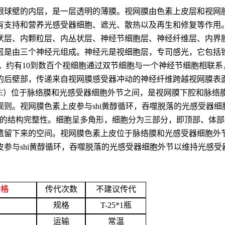
眼球壁的内层，是一层透明的薄膜。视网膜由色素上皮层和视网
有支持和营养光感受器细胞、遮光、散热以及再生和修复等作用。
状层、内颗粒层、内丛状层、神经节细胞层、神经纤维层、内界膜
层是由三个神经元组成。神经元是视细胞层，专司感光，它包括
，约有10到数百个视细胞通过双节细胞与一个神经节细胞相联
的后壁部，传递来自视网膜感受器冲动的神经纤维跨越视网膜表
E）位于脉络膜和光感受器细胞外节之间，是视网膜下腔和脉络膜
则。视网膜色素上皮参与shi黄醇循环，吞噬脱落的光感受器
细胞的结构完整性。细胞呈多角形，细胞分为三部分，即顶部、体
留下来的空间。视网膜色素上皮位于脉络膜和光感受器细胞外节
参与shi黄醇循环，吞噬脱落的光感受器细胞外节以维持光感
价格
传代次数
不建议传代
规格
T-25*1瓶
运输
常温