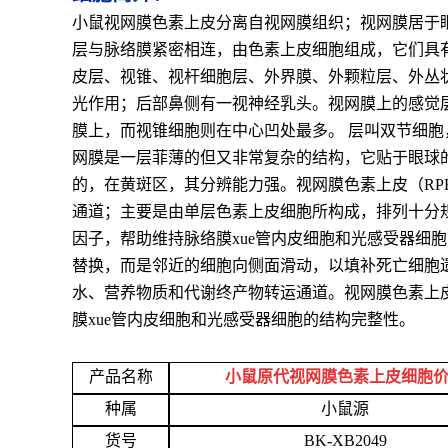
小鼠视网膜色素上皮分离自视网膜组织；视网膜居于
层与脉络膜紧密相连，由色素上皮细胞组成，它们具
皮层、视锥、视杆细胞层、外界膜、外颗粒层、外丛
光作用；后部鼻侧有一视神经乳头。视网膜上的感觉
膜上，而视锥细胞则在中心凹处最多。 层叫双节细胞
网膜是一层菲薄的但又非常复杂的结构，它贴于眼球
的，在黄斑区，其分辨能力强。视网膜色素上皮（RP
通道；主要是由单层色素上皮细胞所构成，排列十分规
因子，帮助维持脉络膜xue管内皮细胞和光感受器
替换，而是邻近的细胞向侧面滑动，以填补死亡细胞遗
水、营养物质和代谢终产物转运通道。视网膜色素上皮
膜xue管内皮细胞和光感受器细胞的结构完整性。
产品名称
小鼠原代视网膜色素上皮细胞
种属
小鼠源
货号
BK-XB2049