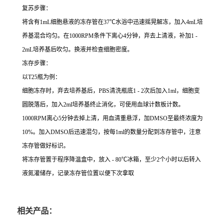
复苏步骤：
将含有1mL细胞悬液的冻存管在37℃水浴中迅速摇晃解冻，加入4mL培
养基混合均匀。在1000RPM条件下离心4分钟，弃去上清液，补加1 -
2mL培养基后吹匀。换液并检查细胞密度。
冻存步骤：
以T25瓶为例：
细胞冻存时，弃去培养基后，PBS清洗瓶底1 - 2次后加入1ml，细胞变
圆脱落后，加入2ml培养基终止消化，可使用血球计数板计数。
1000RPM离心5分钟去掉上清，用血清重悬浮，加DMSO至最终浓度为
10%。加入DMSO后迅速混匀，按每1ml的数量分配到冻存管中，注意
冻存管做好标识。
将冻存管置于程序降温盒中，放入 - 80℃冰箱，至少2个小时以后转入
液氮灌储存，记录冻存管位置以便下次拿取
相关产品：