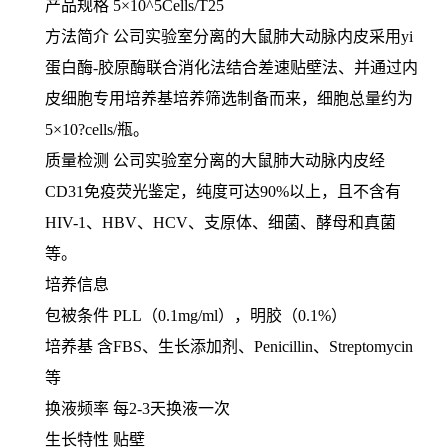
产品规格 5×10^5Cells/T25
方法简介 公司实验室分离的大鼠肺大动脉内皮采用yi
蛋白酶-胶原酶联合消化法结合差速贴壁法、并通过内
皮细胞专用培养基培养筛选制备而来，细胞总量约为
5×10?cells/瓶。
质量检测
公司实验室分离的大鼠肺大动脉内皮经
CD31免疫荧光鉴定，纯度可达90%以上，且不含有
HIV-1、HBV、HCV、支原体、细菌、酵母和真菌
等。
培养信息
包被条件 PLL（0.1mg/ml），明胶（0.1%）
培养基 含FBS、生长添加剂、Penicillin、Streptomycin
等
换液频率 每2-3天换液一次
生长特性 贴壁