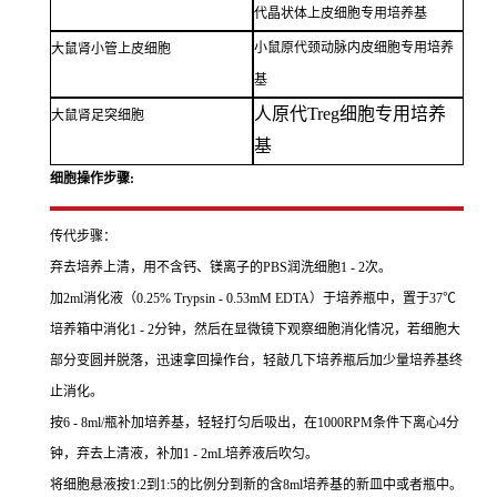
代晶状体上皮细胞专用培养基
小鼠原代颈动脉内皮细胞专用培养
大鼠肾小管上皮细胞
基
人原代Treg细胞专用培养
大鼠肾足突细胞
基
细胞操作步骤:
传代步骤：
弃去培养上清，用不含钙、镁离子的PBS润洗细胞1 - 2次。
加2ml消化液（0.25% Trypsin - 0.53mM EDTA）于培养瓶中，置于37℃
培养箱中消化1 - 2分钟，然后在显微镜下观察细胞消化情况，若细胞大
部分变圆并脱落，迅速拿回操作台，轻敲几下培养瓶后加少量培养基终
止消化。
按6 - 8ml/瓶补加培养基，轻轻打匀后吸出，在1000RPM条件下离心4分
钟，弃去上清液，补加1 - 2mL培养液后吹匀。
将细胞悬液按1:2到1:5的比例分到新的含8ml培养基的新皿中或者瓶中。