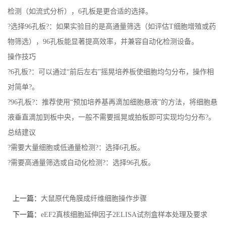
检测（如流式分析），6孔板是更合适的选择。
?选择96孔板?：如果实验目的是高通量筛选（如评估T细胞增殖或药
物筛选），96孔板能显著提高效率，并兼容自动化检测设备。
操作技巧
?6孔板?：可以通过“前后左右”摇晃培养板使细胞均匀分布，操作相
对简单?。
?96孔板?：推荐使用“预加培养基再滴加细胞悬液”的方法，将细胞悬
液垂直滴加到板中央，一般不需要摇晃或拍板即可实现均匀分布?。
总结建议
?需要大量细胞或低通量检测?：选择6孔板。
?需要高通量筛选或自动化检测?：选择96孔板。
上一篇：
大鼠原代角膜成纤维细胞操作步骤
下一篇：
eEF2真核细胞延伸因子2ELISA试剂盒样本处理及要求