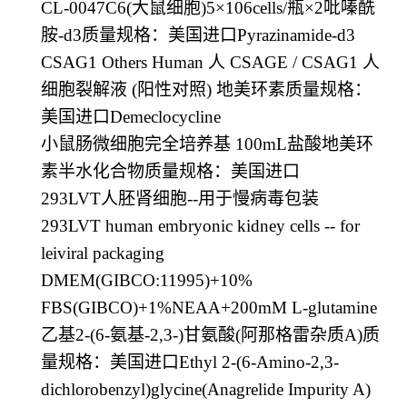
CL-0047C6(
大鼠细胞
)5
×
106cells/
瓶×
2
吡嗪酰
胺
-d3
质量规格：美国进口
Pyrazinamide-d3
CSAG1 Others Human
人
CSAGE / CSAG1
人
细胞裂解液
(
阳性对照
)
地美环素质量规格：
美国进口
Demeclocycline
小鼠肠微细胞完全培养基
100mL
盐酸地美环
素半水化合物质量规格：美国进口
293LVT
人胚肾细胞
--
用于慢病毒包装
293LVT human embryonic kidney cells -- for
leiviral packaging
DMEM(GIBCO:11995)+10%
FBS(GIBCO)+1%NEAA+200mM L-glutamine
乙基
2-(6-
氨基
-2,3-
)
甘氨酸
(
阿那格雷杂质
A)
质
量规格：美国进口
Ethyl 2-(6-Amino-2,3-
dichlorobenzyl)glycine(Anagrelide Impurity A)