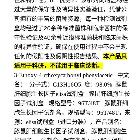
性和特异性。
6.
优势
2
：该系列试剂盒均经
过大量的保守性及特异性实验验证，凭借公
司拥有的丰富的菌种资源，每一种检测试剂
盒均经过了
20
余种标准菌株和临床菌株的保
守性验证及
40
余种近缘标准菌株和临床菌株
的特异性验证，确保在使用过程中不会出现
任何的假阳性及假阴性报告结果。
本产品只
适用于科研，不能用于临床诊断。
3-Ethoxy-4-ethoxycarbonyl phenylacetic
中文
名：
分子式：
C13H16O5
度：
98.0%
豚鼠
肝细胞生长因子
elisa
试剂盒
豚鼠肝细胞生长
因子试剂盒
规格型号：
96T/48T
豚鼠肝细
胞生长因子试剂盒，规格型号：
96T/48T
，来
源：
elisa
试剂盒（进口分装），产品别名：
豚鼠肝细胞生长因子试剂盒、豚鼠肝细胞生