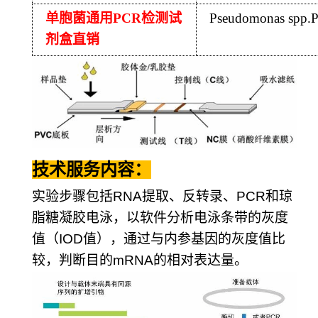
单胞菌通用
PCR
检测试
Pseudomonas spp.
剂盒直销
技术服务内容：
实验步骤包括
RNA
提取、反转录、
PCR
和琼
脂糖凝胶电泳，以软件分析电泳条带的灰度
值（
IOD
值），通过与内参基因的灰度值比
较，判断目的
mRNA
的相对表达量。