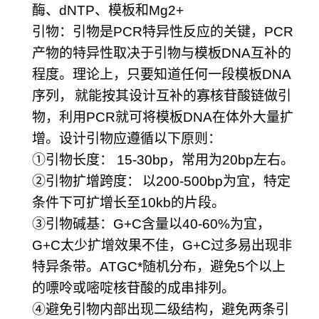
酶、
dNTP
、模板和
Mg2+
引物：引物是
PCR
特异性反应的关键，
PCR
产物的特异性取决于引物与模板
DNA
互补的
程度。理论上，只要知道任何一段模板
DNA
序列，
就能按其设计互补的寡核苷酸链做引
物，利用
PCR
就可将模板
DNA
在体外大量扩
增。设计引物应遵循以下原则：
①
引物长度：
15-30bp
，常用为
20bp
左右。
②
引物扩增跨度：
以
200-500bp
为宜，特定
条件下可扩增长至
10kb
的片段。
③
引物碱基：
G+C
含量以
40-60%
为宜，
G+C
太少扩增效果不佳，
G+C
过多易出现非
特异条带。
ATGC*
随机分布，避免
5
个以上
的嘌呤或嘧啶核苷酸的成串排列。
④
避免引物内部出现二级结构，避免两条引