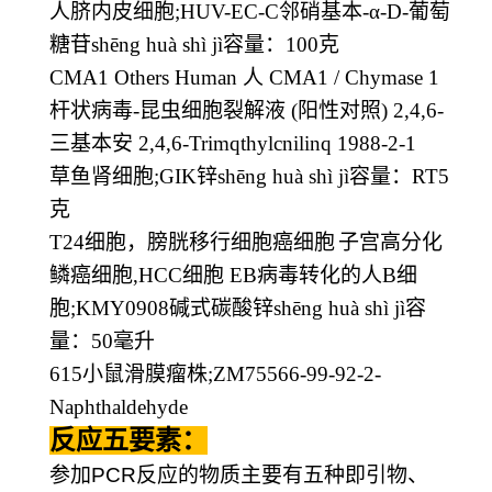
人脐内皮细胞
;HUV-EC-C
邻硝基本
-
α
-D-
葡萄
糖苷
sh
ē
ng hu
à
sh
ì
j
ì容量：
100
克
CMA1 Others Human
人
CMA1 / Chymase 1
杆状病毒
-
昆虫细胞裂解液
(
阳性对照
) 2,4,6-
三基本安
2,4,6-Trimqthylcnilinq 1988-2-1
草鱼肾细胞
;GIK
锌
sh
ē
ng hu
à
sh
ì
j
ì容量：
RT5
克
T24
细胞，膀胱移行细胞癌细胞
子宫高分化
鳞癌细胞
,HCC
细胞
EB
病毒转化的人
B
细
胞
;KMY0908
碱式碳酸锌
sh
ē
ng hu
à
sh
ì
j
ì容
量：
50
毫升
615
小鼠滑膜瘤株
;ZM75566-99-92-2-
Naphthaldehyde
反应五要素：
参加
PCR
反应的物质主要有五种即引物、