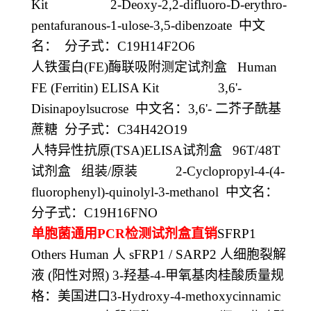
Kit 2-Deoxy-2,2-difluoro-D-erythro-
pentafuranous-1-ulose-3,5-dibenzoate
中文
名：
分子式：
C19H14F2O6
人铁蛋白
(FE)
酶联吸附测定试剂盒
Human
FE (Ferritin) ELISA Kit 3,6'-
Disinapoylsucrose
中文名：
3,6'-
二芥子酰基
蔗糖
分子式：
C34H42O19
人特异性抗原
(TSA)ELISA
试剂盒
96T/48T
试剂盒
组装
/
原装
2-Cyclopropyl-4-(4-
fluorophenyl)-quinolyl-3-methanol
中文名：
分子式：
C19H16FNO
单胞菌通用
PCR
检测试剂盒直销
SFRP1
Others Human
人
sFRP1 / SARP2
人细胞裂解
液
(
阳性对照
) 3-
羟基
-4-
甲氧基肉桂酸质量规
格：美国进口
3-Hydroxy-4-methoxycinnamic