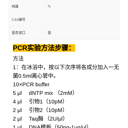
%
纯度
CAS编号
是否进口
是
PCR
实验方法步骤：
方法
1
：在冰浴中，按以下次序将各成分加入一无
菌
0.5ml
离心管中。
10×PCR buffer
5 μl dNTP mix
（
2mM
）
4 μl
引物
1
（
10pM
）
2 μl
引物
2
（
10pM
）
2 μl Taq
酶
（
2U/μl
）
1 μl DNA
模板（
50ng-1μg/μl
）