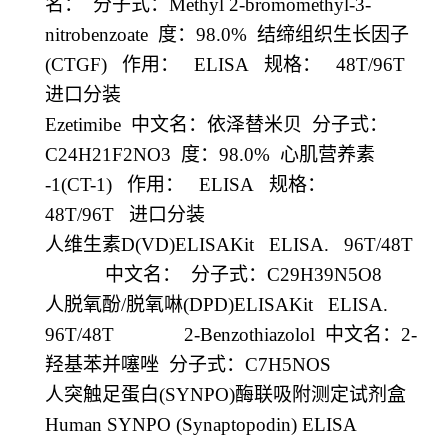
名：
分子式：
Methyl 2-bromomethyl-3-
nitrobenzoate
度：
98.0%
结缔组织生长因子
(CTGF)
作用：
ELISA
规格：
48T/96T
进口分装
Ezetimibe
中文名：依泽替米贝
分子式：
C24H21F2NO3
度：
98.0%
心肌营养素
-1(CT-1)
作用：
ELISA
规格：
48T/96T
进口分装
人维生素
D(VD)ELISAKit ELISA. 96T/48T
中文名：
分子式：
C29H39N5O8
人脱氧酚
/
脱氧啉
(DPD)ELISAKit ELISA.
96T/48T 2-Benzothiazolol
中文名：
2-
羟基苯并噻唑
分子式：
C7H5NOS
人突触足蛋白
(SYNPO)
酶联吸附测定试剂盒
Human SYNPO (Synaptopodin) ELISA