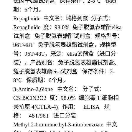
长因子
eisa
试剂盒
保存条件：
2-8
℃
保质
期：
6
个月。
Repaglinide
中文名：瑞格列奈
分子式：
Repaglinide
度：
98.0%
兔子脱氢表雄酯
elisa
试剂盒
兔子脱氢表雄酯试剂盒
规格型号：
96T/48T
兔子脱氢表雄酯试剂盒，规格型
号：
96T/48T
，来源：
elisa
试剂盒（进口分
装），产品别名：兔子脱氢表雄酯试剂盒、
兔子脱氢表雄酯
eisa
试剂盒
保存条件：
2-
8
℃
保质期：
6
个月。
3-Amino-2,6ione
中文名：
分子式：
C5H9ClN2O2
度：
98.0%
细胞毒
T
细胞相
关抗原
4(CTLA-4)
作用：
ELISA
规
格：
48T/96T
进口分装
Methyl 2-bromomethyl-3-nitrobenzoate
中文