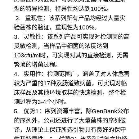
型的特异检测，特异性均达到
100%
。
2.
重现性：该系列所有产品均经过大量实
验菌株的验证，重现性为
100%
。
3.
灵敏性：该系列产品可实现对检测菌的高
灵敏检测，当样品中细菌的浓度达到
103cfu/ml
时，可实现对其的直接检测，无需
繁琐的增菌过程。
4.
实用性：检测范围广，涵盖了对人体危害
较为严重的
17
种及肠道致病菌，可实现对临
床样品及其他环境取样的快速检测，整个检
测过程为
3-4
个小时。
5.
优势
1
：序列资源丰富，除
GenBank
公布
的序列外，公司还进行了大量菌株的序列破
译，从理论上保证所选引物具有良好的保守