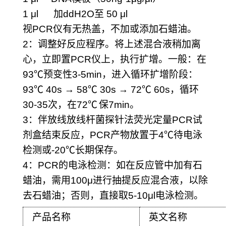
1 μl
加
ddH2O
至
50 μl
视
PCR
仪有无热盖，不加或添加石蜡油。
2
：调整好反应程序。将上述混合液稍加离
心，立即置
PCR
仪上，执行扩增。一般：在
93
℃
预变性
3-5min
，进入循环扩增阶段：
93
℃
40s → 58
℃
30s → 72
℃
60s
，循环
30-35
次，在
72
℃
保
7min
。
3
：伴放线放线杆菌探针法荧光定量
PCR
试
剂盒结束反应，
PCR
产物放置于
4
℃
待电泳
检测或
-20
℃
长期保存。
4
：
PCR
的电泳检测：如在反应管中加有石
蜡油，需用
100μ
进行抽提反应混合液，以除
去石蜡油；否则，直接取
5-10μl
电泳检测。
产品名称
英文名称