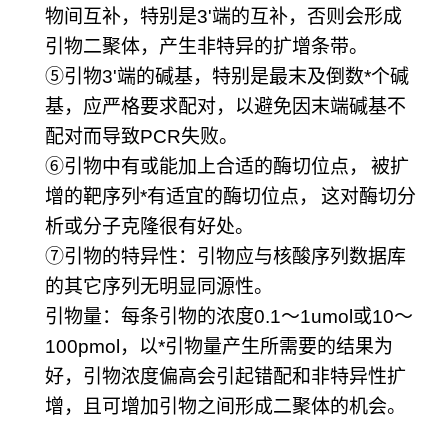
物间互补，特别是
3'
端的互补，否则会形成
引物二聚体，产生非特异的扩增条带。
⑤
引物
3'
端的碱基，特别是最末及倒数
*
个碱
基，应严格要求配对，以避免因末端碱基不
配对而导致
PCR
失败。
⑥
引物中有或能加上合适的酶切位点，
被扩
增的靶序列
*
有适宜的酶切位点，
这对酶切分
析或分子克隆很有好处。
⑦
引物的特异性：引物应与核酸序列数据库
的其它序列无明显同源性。
引物量：每条引物的浓度
0.1
～
1umol
或
10
～
100pmol
，以
*
引物量产生所需要的结果为
好，引物浓度偏高会引起错配和非特异性扩
增，且可增加引物之间形成二聚体的机会。