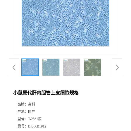
小鼠原代肝内胆管上皮细胞规格
品牌：
帛科
产地：
国产
型号：
T-25*1瓶
货号：
BK-XB1912