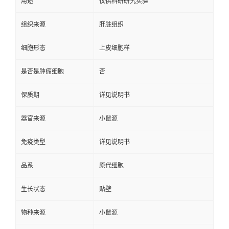
用途
仅供科研研究实验
组织来源
肝脏组织
细胞形态
上皮细胞样
是否是肿瘤细胞
否
保质期
详见说明书
器官来源
小鼠源
免疫类型
详见说明书
品系
原代细胞
生长状态
贴壁
物种来源
小鼠源