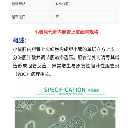
包装规格
T-25*1瓶
是否进口
否
小鼠原代肝内胆管上皮细胞规格
概述：
小鼠肝内胆管上皮细胞构成胆小管的单层立方上皮，
分泌胆汁酸并调节胆道渗透压。胆管结扎可诱导其增
殖形成胆管反应，异常增生与原发性胆汁性胆管炎
（PBC）病理相关。