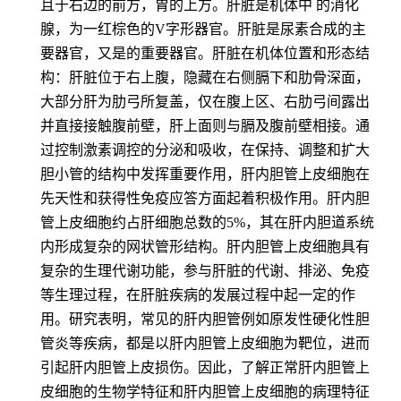
且于右边的前方，胃的上方。肝脏是机体中 的消化
腺，为一红棕色的V字形器官。肝脏是尿素合成的主
要器官，又是的重要器官。肝脏在机体位置和形态结
构：肝脏位于右上腹，隐藏在右侧膈下和肋骨深面，
大部分肝为肋弓所复盖，仅在腹上区、右肋弓间露出
并直接接触腹前壁，肝上面则与膈及腹前壁相接。通
过控制激素调控的分泌和吸收，在保持、调整和扩大
胆小管的结构中发挥重要作用，肝内胆管上皮细胞在
先天性和获得性免疫应答方面起着积极作用。肝内胆
管上皮细胞约占肝细胞总数的5%，其在肝内胆道系统
内形成复杂的网状管形结构。肝内胆管上皮细胞具有
复杂的生理代谢功能，参与肝脏的代谢、排泌、免疫
等生理过程，在肝脏疾病的发展过程中起一定的作
用。研究表明，常见的肝内胆管例如原发性硬化性胆
管炎等疾病，都是以肝内胆管上皮细胞为靶位，进而
引起肝内胆管上皮损伤。因此，了解正常肝内胆管上
皮细胞的生物学特征和肝内胆管上皮细胞的病理特征