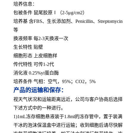
培养信息：
包被条件 鼠尾胶原Ⅰ（2-5μg/cm2）
培养基 含FBS、生长添加剂、Penicillin、Streptomycin
等
换液频率 每2-3天换液一次
生长特性 贴壁
细胞形态 上皮细胞样
传代特性 可传1-2代
消化液 0.25%yi蛋白酶
培养条件 气相：空气，95%；CO2，5%
产品的运输和保存：
视天气状况和运输距离远近，公司与客户协商后选择
下述方式中的一种进行。
1)1mL冻存细胞悬液装于1.8ml的冻存管中，置于装满
干冰的泡沫保温盒中进行运输；收到细胞后请尽快解