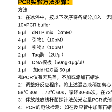
PCR
实验方法步骤：
方法
1
：在冰浴中，按以下次序将各成分加入一无
10×PCR buffer
5 μl dNTP mix
（
2mM
）
4 μl
引物
1
（
10pM
）
2 μl
引物
2
（
10pM
）
2 μl Taq
酶
（
2U/μl
）
1 μl DNA
模板（
50ng-1μg/μl
）
1 μl
加
ddH2O
至
50 μl
视
PCR
仪有无热盖，不加或添加石蜡油。
2
：调整好反应程序。将上述混合液稍加离心
58
℃
30s → 72
℃
60s
，循环
30-35
次，在
72
3
：伴放线放线杆菌探针法荧光定量
PCR
试剂
4
：
PCR
的电泳检测：如在反应管中加有石蜡