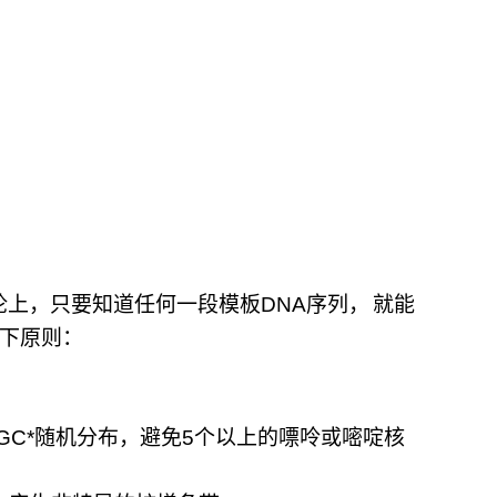
论上，只要知道任何一段模板
DNA
序列，
就能
下原则：
GC*
随机分布，避免
5
个以上的嘌呤或嘧啶核