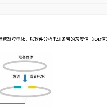
脂糖凝胶电泳，以软件分析电泳条带的灰度值（
IOD
值