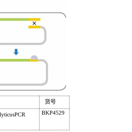
货号
BKP4529
lyticusPCR