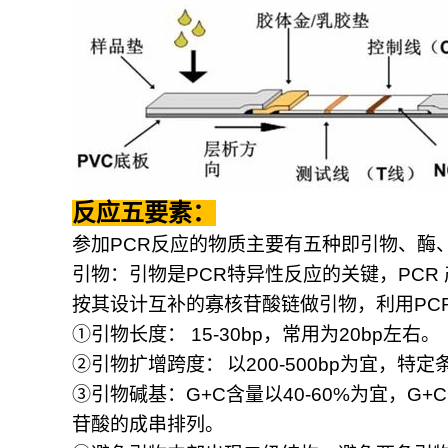
反应五要素：
参加
PCR
反应的物质主要有五种即引物、酶
引物：引物是
PCR
特异性反应的关键，
PCR
按其设计互补的寡核苷酸链做引物，利用
PC
①
引物长度：
15-30bp
，常用为
20bp
左右。
②
引物扩增跨度：
以
200-500bp
为宜，特定
③
引物碱基：
G+C
含量以
40-60%
为宜，
G+C
苷酸的成串排列。