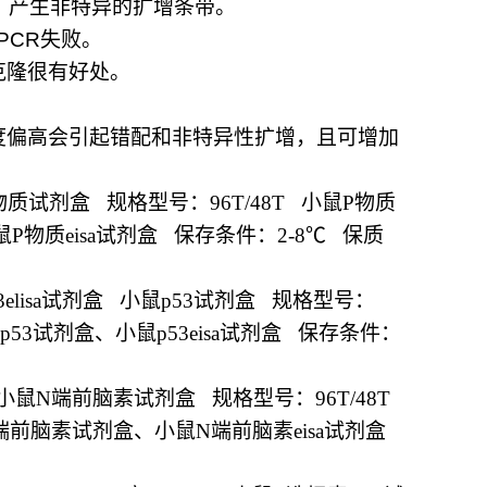
，产生非特异的扩增条带。
PCR
失败。
克隆很有好处。
度偏高会引起错配和非特异性扩增，且可增加
物质试剂盒
规格型号：
96T/48T
小鼠
P
物质
鼠
P
物质
eisa
试剂盒
保存条件：
2-8
℃
保质
elisa
试剂盒
小鼠
p53
试剂盒
规格型号：
p53
试剂盒、小鼠
p53eisa
试剂盒
保存条件：
小鼠
N
端前脑素试剂盒
规格型号：
96T/48T
端前脑素试剂盒、小鼠
N
端前脑素
eisa
试剂盒