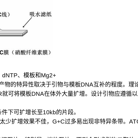
、
dNTP
、模板和
Mg2+
产物的特异性取决于引物与模板
DNA
互补的程度。理
R
就可将模板
DNA
在体外大量扩增。设计引物应遵循以
条件下可扩增长至
10kb
的片段。
太少扩增效果不佳，
G+C
过多易出现非特异条带。
AT