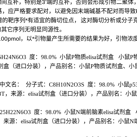
物间互补，特别是
3'
端的互补，否则会形成引物二聚体
基，应严格要求配对，以避免因末端碱基不配对而导致
增的靶序列
*
有适宜的酶切位点，
这对酶切分析或分子
的其它序列无明显同源性。
100pmol
，以
*
引物量产生所需要的结果为好，引物浓
6H24N6O3
度：
98.0%
小鼠
P
物质
elisa
试剂盒
小鼠
P
剂盒（进口分装），产品别名：小鼠
P
物质试剂盒、小
中文名：
分子式：
C8H10N2O3S
度：
98.0%
小鼠
p53
8T
，来源：
elisa
试剂盒（进口分装），产品别名：小鼠
25H22N6O3
度：
98.0%
小鼠
N
端前脑素
elisa
试剂盒
，来源：
elisa
试剂盒（进口分装），产品别名：小鼠
N