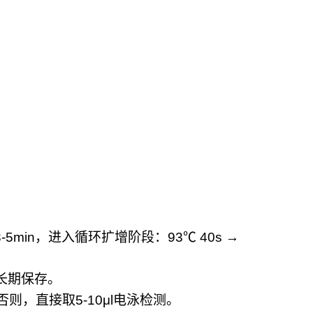
3-5min
，进入循环扩增阶段：
93
℃
40s →
长期保存。
否则，直接取
5-10μl
电泳检测。