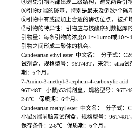
④
避免引物内部出现二级结构，避免两条引
⑤
引物
3'
端的碱基，特别是最末及倒数
*
个碱
⑥
引物中有或能加上合适的酶切位点，
被扩
⑦
引物的特异性：引物应与核酸序列数据库
引物量：每条引物的浓度
0.1
～
1umol
或
10
～
引物之间形成二聚体的机会。
Candesartan ethyl ester
中文名：
分子式：
C2
试剂盒，规格型号：
96T/48T
，来源：
elisa
试
期：
6
个月。
7-Amino-3-methyl-3-cephem-4-carboxylic acid
96T/48T
小鼠
p53
试剂盒，规格型号：
96T/4
2-8
℃
保质期：
6
个月。
Candesartan methyl ester
中文名：
分子式：
C
小鼠
N
端前脑素试剂盒，规格型号：
96T/48T
保存条件：
2-8
℃
保质期：
6
个月。