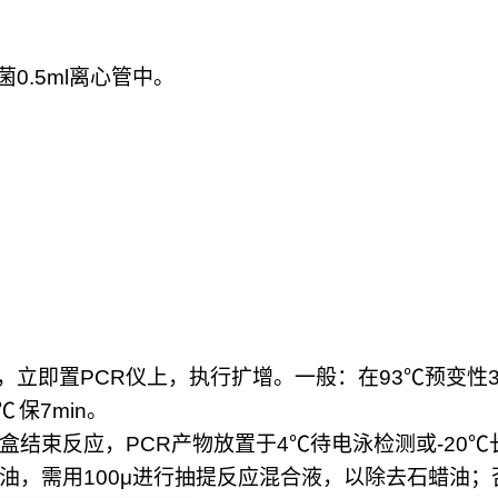
菌
0.5ml
离心管中。
，立即置
PCR
仪上，执行扩增。一般：在
93
℃
预变性
℃
保
7min
。
盒结束反应，
PCR
产物放置于
4
℃
待电泳检测或
-20
℃
油，需用
100μ
进行抽提反应混合液，以除去石蜡油；