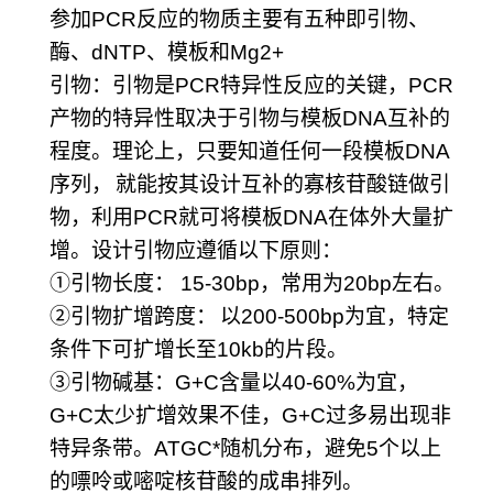
参加
PCR
反应的物质主要有五种即引物、
酶、
dNTP
、模板和
Mg2+
引物：引物是
PCR
特异性反应的关键，
PCR
产物的特异性取决于引物与模板
DNA
互补的
程度。理论上，只要知道任何一段模板
DNA
序列，
就能按其设计互补的寡核苷酸链做引
物，利用
PCR
就可将模板
DNA
在体外大量扩
增。设计引物应遵循以下原则：
①
引物长度：
15-30bp
，常用为
20bp
左右。
②
引物扩增跨度：
以
200-500bp
为宜，特定
条件下可扩增长至
10kb
的片段。
③
引物碱基：
G+C
含量以
40-60%
为宜，
G+C
太少扩增效果不佳，
G+C
过多易出现非
特异条带。
ATGC*
随机分布，避免
5
个以上
的嘌呤或嘧啶核苷酸的成串排列。