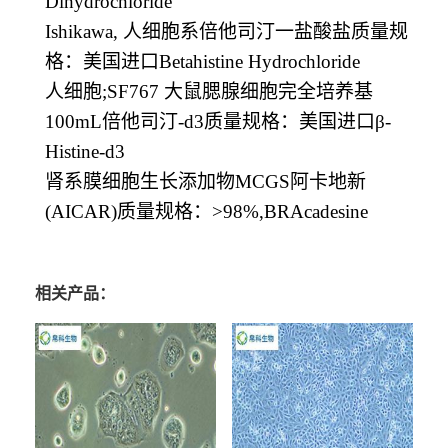
Dihydrochloride
Ishikawa,
人细胞系倍他司汀一盐酸盐质量规
格：美国进口
Betahistine Hydrochloride
人细胞
;SF767
大鼠腮腺细胞完全培养基
100mL
倍他司汀
-d3
质量规格：美国进口β
-
Histine-d3
肾系膜细胞生长添加物
MCGS
阿卡地新
(AICAR)
质量规格：
>98%,BRAcadesine
相关产品：