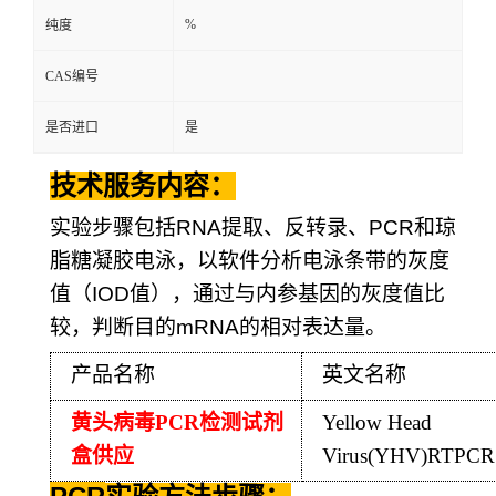
%
纯度
CAS编号
是否进口
是
技术服务内容：
实验步骤包括
RNA
提取、反转录、
PCR
和琼
脂糖凝胶电泳，以软件分析电泳条带的灰度
值（
IOD
值），通过与内参基因的灰度值比
较，判断目的
mRNA
的相对表达量。
产品名称
英文名称
黄头病毒
PCR
检测试剂
Yellow Head
盒供应
Virus(YHV)RTPCR