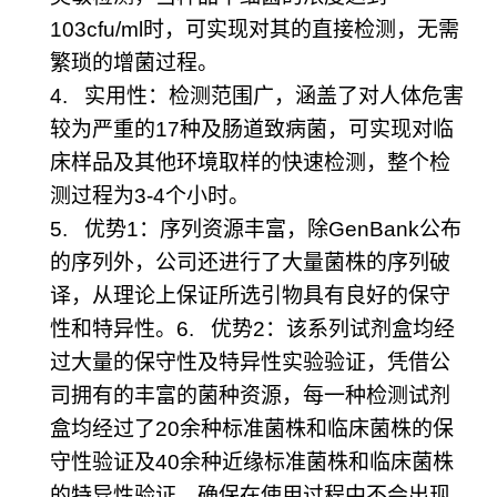
103cfu/ml
时，可实现对其的直接检测，无需
繁琐的增菌过程。
4.
实用性：检测范围广，涵盖了对人体危害
较为严重的
17
种及肠道致病菌，可实现对临
床样品及其他环境取样的快速检测，整个检
测过程为
3-4
个小时。
5.
优势
1
：序列资源丰富，除
GenBank
公布
的序列外，公司还进行了大量菌株的序列破
译，从理论上保证所选引物具有良好的保守
性和特异性。
6.
优势
2
：该系列试剂盒均经
过大量的保守性及特异性实验验证，凭借公
司拥有的丰富的菌种资源，每一种检测试剂
盒均经过了
20
余种标准菌株和临床菌株的保
守性验证及
40
余种近缘标准菌株和临床菌株
的特异性验证，确保在使用过程中不会出现