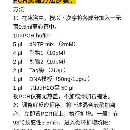
PCR
实验方法步骤：
方法
1
：在冰浴中，按以下次序将各成分加入一无
菌
0.5ml
离心管中。
10×PCR buffer
5 μl dNTP mix
（
2mM
）
4 μl
引物
1
（
10pM
）
2 μl
引物
2
（
10pM
）
2 μl Taq
酶
（
2U/μl
）
1 μl DNA
模板（
50ng-1μg/μl
）
1 μl
加
ddH2O
至
50 μl
视
PCR
仪有无热盖，不加或添加石蜡油。
2
：调整好反应程序。将上述混合液稍加离
心，立即置
PCR
仪上，执行扩增。一般：在
93
℃
预变性
3-5min
，进入循环扩增阶段：