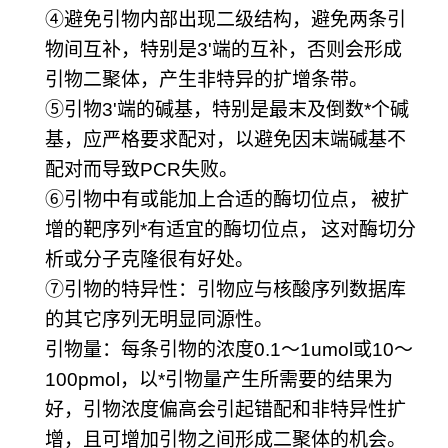
④
避免引物内部出现二级结构，避免两条引
物间互补，特别是
3'
端的互补，否则会形成
引物二聚体，产生非特异的扩增条带。
⑤
引物
3'
端的碱基，特别是最末及倒数
*
个碱
基，应严格要求配对，以避免因末端碱基不
配对而导致
PCR
失败。
⑥
引物中有或能加上合适的酶切位点，
被扩
增的靶序列
*
有适宜的酶切位点，
这对酶切分
析或分子克隆很有好处。
⑦
引物的特异性：引物应与核酸序列数据库
的其它序列无明显同源性。
引物量：每条引物的浓度
0.1
～
1umol
或
10
～
100pmol
，以
*
引物量产生所需要的结果为
好，引物浓度偏高会引起错配和非特异性扩
增，且可增加引物之间形成二聚体的机会。