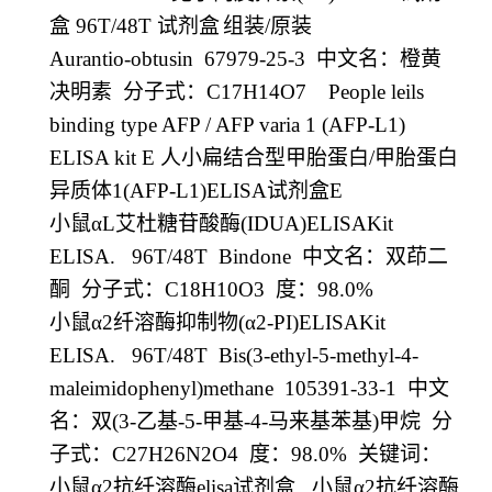
盒
96T/48T
试剂盒
组装
/
原装
Aurantio-obtusin 67979-25-3
中文名：橙黄
决明素
分子式：
C17H14O7 People leils
binding type AFP / AFP varia 1 (AFP-L1)
ELISA kit E
人小扁结合型甲胎蛋白
/
甲胎蛋白
异质体
1(AFP-L1)ELISA
试剂盒
E
小鼠α
L
艾杜糖苷酸酶
(IDUA)ELISAKit
ELISA. 96T/48T Bindone
中文名：双茚二
酮
分子式：
C18H10O3
度：
98.0%
小鼠α
2
纤溶酶抑制物
(
α
2-PI)ELISAKit
ELISA. 96T/48T Bis(3-ethyl-5-methyl-4-
maleimidophenyl)methane 105391-33-1
中文
名：双
(3-
乙基
-5-
甲基
-4-
马来基苯基
)
甲烷
分
子式：
C27H26N2O4
度：
98.0%
关键词：
小鼠α
2
抗纤溶酶
elisa
试剂盒
小鼠α
2
抗纤溶酶