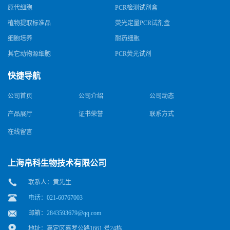
原代细胞
PCR检测试剂盒
植物提取标准品
荧光定量PCR试剂盒
细胞培养
耐药细胞
其它动物源细胞
PCR荧光试剂
快捷导航
公司首页
公司介绍
公司动态
产品展厅
证书荣誉
联系方式
在线留言
上海帛科生物技术有限公司
联系人：黄先生
电话：021-60767003
邮箱：
2843593679@qq.com
地址：嘉定区嘉罗公路1661 号24栋