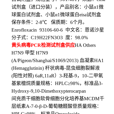
试剂盒（进口分装），产品别名：小鼠α
1
微
球蛋白试剂盒、小鼠α
1
微球蛋白
eisa
试剂盒
保存条件：
2-8
℃
保质期：
6
个月。
Enrofloxacin 93106-60-6
中文名：恩诺沙星
分子式：
C19H22FN3O3
度：
98.0%
黄头病毒
PCR
检测试剂盒供应
HA Others
H7N9
甲型
H7N9
(A/Pigeon/Shanghai/S1069/2013)
血凝素
HA1
(Hemagglutinin)
杆状病毒
-
昆虫细胞裂解液
(
阳性对照
) 6aR,11aR
）
3-
羟基
-9
，
10-
二甲氧
基紫檀烷质量规格：
HPLC
≥
98%
，标准品
3-
Hydroxy-9,10-Dimethoxypterocarpan
间充质干细胞软骨细胞分化培养基
MCDM
千
层纸素
A-7-0-
β
-D-
葡萄糖醛酸苷质量规格：
HPLC
≥
98%
，标准品
Oroxyloside