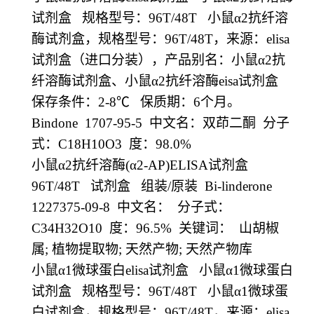
试剂盒
规格型号：
96T/48T
小鼠α
2
抗纤溶
酶试剂盒，规格型号：
96T/48T
，来源：
elisa
试剂盒（进口分装），产品别名：小鼠α
2
抗
纤溶酶试剂盒、小鼠α
2
抗纤溶酶
eisa
试剂盒
保存条件：
2-8
℃
保质期：
6
个月。
Bindone 1707-95-5
中文名：双茚二酮
分子
式：
C18H10O3
度：
98.0%
小鼠α
2
抗纤溶酶
(
α
2-AP)ELISA
试剂盒
96T/48T
试剂盒
组装
/
原装
Bi-linderone
1227375-09-8
中文名：
分子式：
C34H32O10
度：
96.5%
关键词：
山胡椒
属
;
植物提取物
;
天然产物
;
天然产物库
小鼠α
1
微球蛋白
elisa
试剂盒
小鼠α
1
微球蛋白
试剂盒
规格型号：
96T/48T
小鼠α
1
微球蛋
白试剂盒，规格型号：
96T/48T
，来源：
elisa