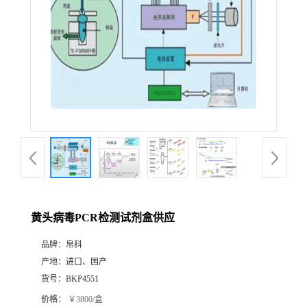
黄头病毒PCR检测试剂盒供应
品牌：
帛科
产地：
进口、国产
货号：
BKP4551
价格：
￥3800/盒