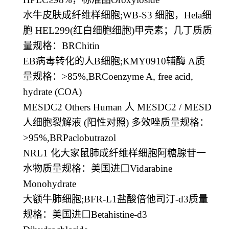
水牛皮肤成纤维样细胞
;WB-S3
细胞，
Hela
细
胞
HEL299(
红白细胞细胞
)
甲壳素；几丁质质
量规格：
BRChitin
EB
病毒转化的人
B
细胞
;KMY0910
辅酶
A
质
量规格：
>85%,BRCoenzyme A, free acid,
hydrate (COA)
MESDC2 Others Human
人
MESDC2 / MESD
人细胞裂解液
(
阳性对照
)
多效唑质量规格：
>95%,BRPaclobutrazol
NRL1
化大家鼠肺成纤维样细胞阿糖腺苷一
水物质量规格：美国进口
Vidarabine
Monohydrate
大额牛肺细胞
;BFR-L1
盐酸倍他司汀
-d3
质量
规格：美国进口
Betahistine-d3