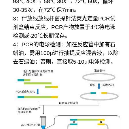
93
℃
40s → 58
℃
30s → 72
℃
60s
，循环
30-35
次，在
72
℃
保
7min
。
3
：伴放线放线杆菌探针法荧光定量
PCR
试
剂盒结束反应，
PCR
产物放置于
4
℃
待电泳
检测或
-20
℃
长期保存。
4
：
PCR
的电泳检测：如在反应管中加有石
蜡油，需用
100μ
进行抽提反应混合液，以除
去石蜡油；否则，直接取
5-10μl
电泳检测。