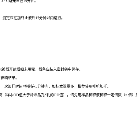
，
37
℃
避光显色
15
分钟。
。
测定应在加终止液后
15
分钟以内进行。
包被板开封后如未用完，板条应装入密封袋中保存。
不影响结果。
。一次加样时间
*
控制在
5
分钟内，如标本数量多，推荐使用排枪加样。
高（样本
OD
值大于标准品孔
*
孔的
OD
值），请先用样品稀释液稀释一定倍数（
n
倍）
。