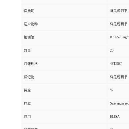
保质期
详见说明书
适应物种
详见说明书
0.312-20 ng/
检测限
20
数量
48T/96T
包装规格
标记物
详见说明书
%
纯度
Scavenger rec
样本
ELISA
应用