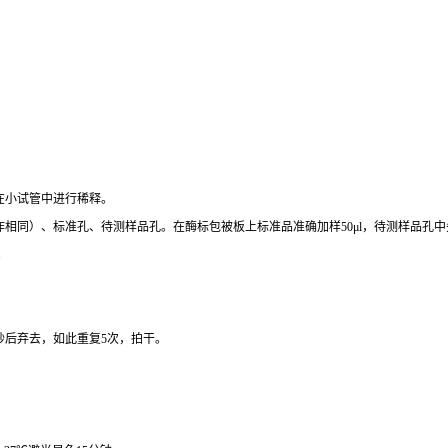
在小试管中进行稀释。
作相同）、标准孔、待测样品孔。在酶标包被板上标准品准确加样
50μl
，待测样品孔中
。
秒后弃去，如此重复
5
次，拍干。