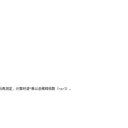
后再测定，计算时请
*
乘以总稀释倍数（
×n×5
）。