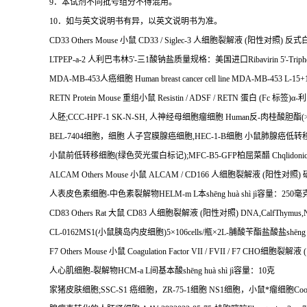
9
．本试剂不同批号组分不得混用。
10
．如与英文说明书有异，以英文说明书为准。
CD33 Others Mouse
小鼠
CD33 / Siglec-3
人细胞裂解液
(
阳性对照
)
反式
LTPEP-a-2
人利巴韦林
5'-
三
1
酸钠盐质量规格：美国进口
Ribavirin 5'-Triph
MDA-MB-453
人癌细胞
Human breast cancer cell line MDA-MB-453 L-1
RETN Protein Mouse
重组小鼠
Resistin / ADSF / RETN
蛋白
(Fc
标签
)
α
-
利
人胚
;CCC-HPF-1 SK-N-SH,
人神经母细胞瘤细胞
Human
反
-
肉桂酸胆酯
(
BEL-7404
细胞，细胞
人子宫膜腺癌细胞
,HEC-1-B
细胞
小鼠肺腺癌低转
小鼠前低转移细胞
(
绿色荧光蛋白标记
);MFC-B5-GFP
柏屈菜醋
Chqlidonic
ALCAM Others Mouse
小鼠
ALCAM / CD166
人细胞裂解液
(
阳性对照
)
人表皮色素细胞
-
中色素裂解物
HELM-m L
本
sh
ē
ng hu
à
sh
ì
j
ì容量：
250
毫
CD83 Others Rat
大鼠
CD83
人细胞裂解液
(
阳性对照
) DNA,CalfThymus,
CL-0162MS1(
小鼠胰岛内皮细胞
)5
×
106cells/
瓶×
2L-
脯酸苄酯盐酸盐
sh
ē
ng
F7 Others Mouse
小鼠
Coagulation Factor VII / FVII / F7 CHO
细胞裂解液
(
人心肌细胞
-
裂解物
HCM-a L
间基本酸
sh
ē
ng hu
à
sh
ì
j
ì容量：
10
克
家猪皮肤细胞
;SSC-S1
癌细胞，
ZR-75-1
细胞
NS1
细胞，小鼠*瘤细胞
Coo