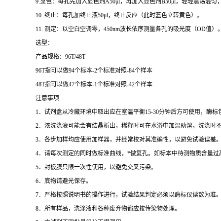
9.
显色：每孔先加入显色剂
A50μl
，再加入显色剂
B50μl
，轻轻震荡混匀
10.
终止：每孔加终止液
50μl
，终止反应（此时蓝色立转黄色）。
11.
测定：以空白空调零，
450nm
波长依序测量各孔的吸光度（
OD
值）
选型：
产品规格：
96T/48T
96T
指可以做
94
个标本
-2
个标准对照
-84
个样本
48T
指可以做
47
个标本
-1
个标准对照
-42
个样本
注意事项
1
．试剂盒从冷藏环境中取出应在室温平衡
15-30
分钟后方可使用，酶标
2
．浓洗涤液可能会有结晶析出，稀释时可在水浴中加温助溶，洗涤时
3
．各步加样均应使用加样器，并经常校对其准确性，以避免试验误差
4
．请每次测定的同时做标准曲线，
*
做复孔。如标本中待测物质含量过
5
．封板膜只限一次性使用，以避免交叉污染。
6
．底物请避光保存。
7
．严格按照说明书的操作进行，试验结果判定必须以酶标仪读数为准
8
．所有样品，洗涤液和各种废弃物都应按传染物处理。