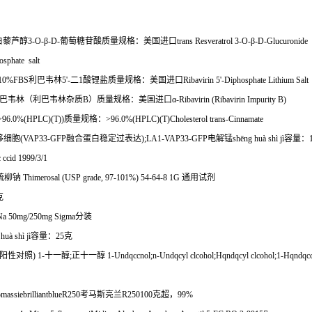
白藜芦醇
3-O-
β
-D-
葡萄糖苷酸质量规格：美国进口
trans Resveratrol 3-O-
β
-D-Glucuronide
osphate salt
5+10%FBS
利巴韦林
5'-
二
1
酸锂盐质量规格：美国进口
Ribavirin 5'-Diphosphate Lithium Salt
巴韦林（利巴韦林杂质
B
）质量规格：美国进口α
-Ribavirin (Ribavirin Impurity B)
>96.0%(HPLC)(T))
质量规格：
>96.0%(HPLC)(T)Cholesterol trans-Cinnamate
移细胞
(VAP33-GFP
融合蛋白稳定过表达
);LA1-VAP33-GFP
电解锰
sh
ē
ng hu
à
sh
ì
j
ì容量：
 ccid 1999/3/1
硫柳钠
Thimerosal (USP grade, 97-101%) 54-64-8 1G
通用试剂
克
Na 50mg/250mg Sigma
分装
 hu
à
sh
ì
j
ì容量：
25
克
阳性对照
) 1-
十一醇
;
正十一醇
1-Undqccnol;n-Undqcyl clcohol;Hqndqcyl clcohol;1-Hqndqccn
massiebrilliantblueR250
考马斯亮兰
R250100
克超，
99%