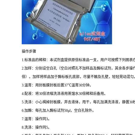
操作步骤
1.
标准品的稀释：本试剂盒提供原倍标准品一支，用户可按照下列图表
2.
加样：分别设空白孔（空白对照孔不加样品及酶标试剂，其余各步操
倍）。加样将样品加于酶标板孔底部，尽量不触及孔壁，轻轻晃动混匀
3.
温育：用封板膜封板后置
37
℃
温育
30
分钟。
4.
配液：将
30
倍浓缩洗涤液用蒸馏水
30
倍稀释后备用。
5.
洗涤：小心揭掉封板膜，弃去液体，甩干，每孔加满洗涤液，静置
30
6.
加酶：每孔加入酶标试剂
50μl
，空白孔除外。
7.
温育：操作同
3
。
8.
洗涤：操作同
5
。