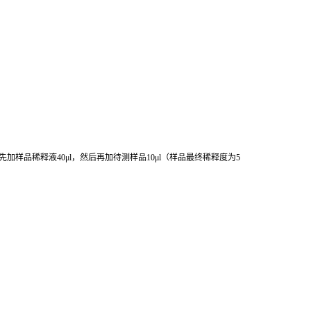
先加样品稀释液
40μl
，然后再加待测样品
10μl
（样品最终稀释度为
5