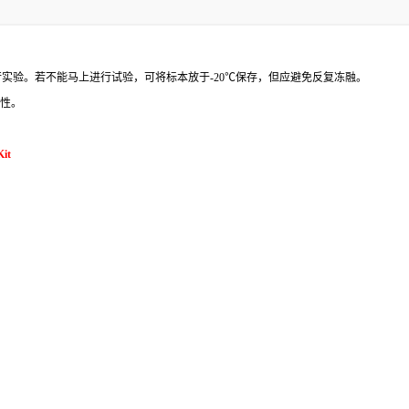
行实验。若不能马上进行试验，可将标本放于
-20
℃
保存，但应避免反复冻融。
性。
Kit