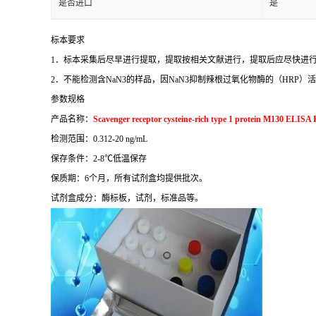
是否进口
是
标本要求
1
．标本采集后尽早进行提取，提取按相关文献进行，提取后应尽快进
2
．不能检测含
NaN3
的样品，因
NaN3
抑制辣根过氧化物酶的（
HRP
）活
参数规格
产品名称：
Scavenger receptor cysteine-rich type 1 protein M130 ELISA 
检测范围：
0.312-20 ng/mL
保存条件：
2-8
℃
低温保存
保质期：
6
个月，所有试剂盒均提供批次。
试剂盒成分：酶标板，试剂，标准品等。