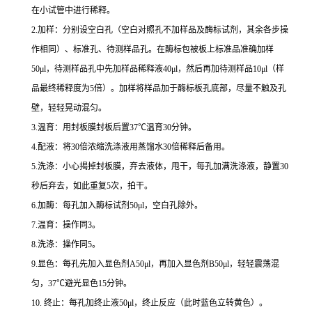
在小试管中进行稀释。
2.
加样：分别设空白孔（空白对照孔不加样品及酶标试剂，其余各步操
作相同）、标准孔、待测样品孔。在酶标包被板上标准品准确加样
50μl
，待测样品孔中先加样品稀释液
40μl
，然后再加待测样品
10μl
（样
品最终稀释度为
5
倍）。加样将样品加于酶标板孔底部，尽量不触及孔
壁，轻轻晃动混匀。
3.
温育：用封板膜封板后置
37
℃
温育
30
分钟。
4.
配液：将
30
倍浓缩洗涤液用蒸馏水
30
倍稀释后备用。
5.
洗涤：小心揭掉封板膜，弃去液体，甩干，每孔加满洗涤液，静置
30
秒后弃去，如此重复
5
次，拍干。
6.
加酶：每孔加入酶标试剂
50μl
，空白孔除外。
7.
温育：操作同
3
。
8.
洗涤：操作同
5
。
9.
显色：每孔先加入显色剂
A50μl
，再加入显色剂
B50μl
，轻轻震荡混
匀，
37
℃
避光显色
15
分钟。
10.
终止：每孔加终止液
50μl
，终止反应（此时蓝色立转黄色）。