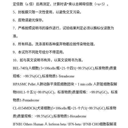
定倍数（
n
倍）后再测定，计算时请
*
乘以总稀释倍数（
×n×5
）。
5
．封板膜只限一次性使用，以避免交叉污染。
6
．底物请避光保存。
7
．严格按照说明书的操作进行，试验结果判定必须以酶标仪读数为
准。
8
．所有样品，洗涤液和各种废弃物都应按传染物处理。
9
．本试剂不同批号组分不得混用。
10
．如与英文说明书有异，以英文说明书为准。
BEL-7405(
人细胞
) 5
×
106cells/
瓶×
21-
十四
1(>99.5%(GC),
标准物质
)
质量
规格：
>99.5%(GC),
标准物质
1-Tetradecene
HPASMC Pellet
人肺动脉平滑肌细胞团块
> 1 mio.cells
人肝脏细胞裂解
物
HHL1-
十五
1(>99.0%(GC)
，标准物质
)
质量规格：
>99.0%(GC)
，标准
物质
1-Pentadecene
CL-0154MDCK(
犬肾细胞
)5
×
106cells/
瓶×
21-
十六
1(>99.5%(GC),
标准物
质
)
质量规格：
>99.5%(GC),
标准物质
1-Hexadecene
IFNB1 Others Human
人
Ierferon beta / IFN-beta / IFNB CHO
细胞裂解液