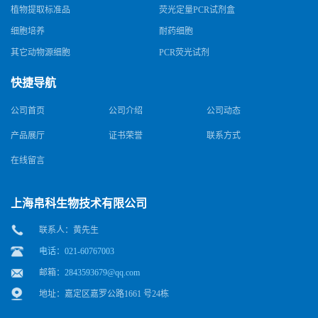
植物提取标准品
荧光定量PCR试剂盒
细胞培养
耐药细胞
其它动物源细胞
PCR荧光试剂
快捷导航
公司首页
公司介绍
公司动态
产品展厅
证书荣誉
联系方式
在线留言
上海帛科生物技术有限公司
联系人：黄先生
电话：021-60767003
邮箱：
2843593679@qq.com
地址：嘉定区嘉罗公路1661 号24栋