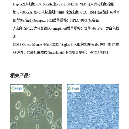
Hep G2(
人细胞
) 5
×
106cells/
瓶×
2 CL-0442SK-NEP-1(
人肾母细胞瘤细
胞
)5
×
106cells/
瓶×
2
人胚胎肌肉组织来源细胞
;CCC-HSM-2
盐酸多奈哌齐
III
型
(
标准品
)Donepezil HCl
质量规格：
HPLC>98%,
标准品
人细胞
;SF126
达马莫德
Doramapimod
质量规格：含量
>98.5%
，类白色粉
末
CD33 Others Mouse
小鼠
CD33 / Siglec-3
人细胞裂解液
(
阳性对照
)
盐酸
多佐胺；盐酸杜塞酰胺
Dorzolamide HCl
质量规格：
>99%,USP31
相关产品：