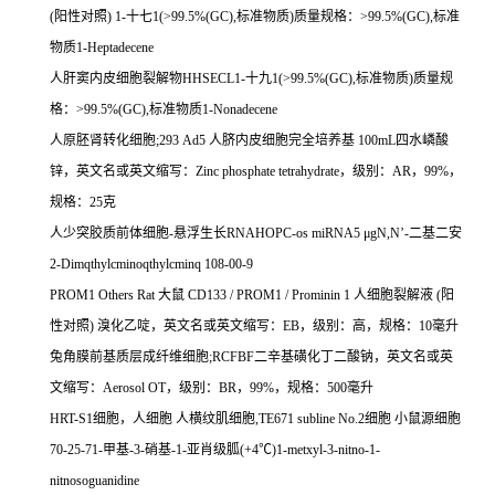
(
阳性对照
) 1-
十七
1(>99.5%(GC),
标准物质
)
质量规格：
>99.5%(GC),
标准
物质
1-Heptadecene
人肝窦内皮细胞裂解物
HHSECL1-
十九
1(>99.5%(GC),
标准物质
)
质量规
格：
>99.5%(GC),
标准物质
1-Nonadecene
人原胚肾转化细胞
;293 Ad5
人脐内皮细胞完全培养基
100mL
四水嶙酸
锌，英文名或英文缩写：
Zinc phosphate tetrahydrate
，级别：
AR
，
99%
，
规格：
25
克
人少突胶质前体细胞
-
悬浮生长
RNAHOPC-os miRNA5
μ
gN,N
’
-
二基二安
2-Dimqthylcminoqthylcminq 108-00-9
PROM1 Others Rat
大鼠
CD133 / PROM1 / Prominin 1
人细胞裂解液
(
阳
性对照
)
溴化乙啶，英文名或英文缩写：
EB
，级别：高，规格：
10
毫升
兔角膜前基质层成纤维细胞
;RCFBF
二辛基磺化丁二酸钠，英文名或英
文缩写：
Aerosol OT
，级别：
BR
，
99%
，规格：
500
毫升
HRT-S1
细胞，人细胞
人横纹肌细胞
,TE671 subline No.2
细胞
小鼠源细胞
70-25-71-
甲基
-3-
硝基
-1-
亚肖级胍
(+4
℃
)1-metxyl-3-nitno-1-
nitnosoguanidine