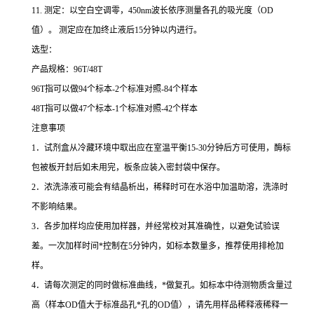
11.
测定：以空白空调零，
450nm
波长依序测量各孔的吸光度（
OD
值）。
测定应在加终止液后
15
分钟以内进行。
选型：
产品规格：
96T/48T
96T
指可以做
94
个标本
-2
个标准对照
-84
个样本
48T
指可以做
47
个标本
-1
个标准对照
-42
个样本
注意事项
1
．试剂盒从冷藏环境中取出应在室温平衡
15-30
分钟后方可使用，酶标
包被板开封后如未用完，板条应装入密封袋中保存。
2
．浓洗涤液可能会有结晶析出，稀释时可在水浴中加温助溶，洗涤时
不影响结果。
3
．各步加样均应使用加样器，并经常校对其准确性，以避免试验误
差。一次加样时间
*
控制在
5
分钟内，如标本数量多，推荐使用排枪加
样。
4
．请每次测定的同时做标准曲线，
*
做复孔。如标本中待测物质含量过
高（样本
OD
值大于标准品孔
*
孔的
OD
值），请先用样品稀释液稀释一