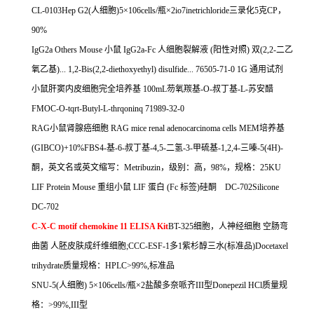
CL-0103Hep G2(
人细胞
)5
×
106cells/
瓶×
2io7inetrichloride
三录化
5
克
CP
，
90%
IgG2a Others Mouse
小鼠
IgG2a-Fc
人细胞裂解液
(
阳性对照
)
双
(2,2-
二乙
氧乙基
)... 1,2-Bis(2,2-diethoxyethyl) disulfide... 76505-71-0 1G
通用试剂
小鼠肝窦内皮细胞完全培养基
100mL
芴氧羰基
-O-
叔丁基
-L-
苏安醋
FMOC-O-tqrt-Butyl-L-thrqoninq 71989-32-0
RAG
小鼠肾腺癌细胞
RAG mice renal adenocarcinoma cells MEM
培养基
(GIBCO)+10%FBS4-
基
-6-
叔丁基
-4,5-
二氢
-3-
甲硫基
-1,2,4-
三嗪
-5(4H)-
酮，英文名或英文缩写：
Metribuzin
，级别：高，
98%
，规格：
25KU
LIF Protein Mouse
重组小鼠
LIF
蛋白
(Fc
标签
)
硅酮
DC-702Silicone
DC-702
C-X-C motif chemokine 11 ELISA Kit
BT-325
细胞，人神经细胞
空肠弯
曲菌
人胚皮肤成纤维细胞
;CCC-ESF-1
多
1
紫杉醇三水
(
标准品
)Docetaxel
trihydrate
质量规格：
HPLC>99%,
标准品
SNU-5(
人细胞
) 5
×
106cells/
瓶×
2
盐酸多奈哌齐
III
型
Donepezil HCl
质量规
格：
>99%,III
型