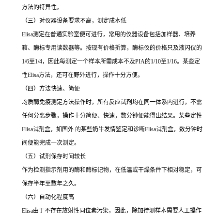
方法的特异性。
（三）对仪器设备要求不高，测定成本低
Elisa
测定在普通实验室便可进行，常用的仪器设备包括加样器、培养
箱、酶标专用读数器等。按现有价格折算，酶标仪的价格只及液闪仪的
1/6
至
1/4
，因此每测定一个样本所需成本不及
PIA
的
1/10
至
1/16
。某些定
性
Elisa
方法，还可在野外进行，操作十分方便。
（四）方法快速、简便
均质酶免疫测定方法操作时，所有反应试剂均在同一体系内进行，不需
任何分离步骤，操作十分简便、快速，数分钟便能得出结果。某些定性
Elisa
试剂盒，如国外 的某些奶牛发情鉴定和诊断
Elisa
试剂盒，数分钟时
间便能完成一次测定。
（五）试剂保存时间较长
作为检测指示剂用的酶和酶标记物，在低温或干燥条件下相对稳定，可
保存半年至数年之久。
（六）自动化程度高
Elisa
由于不存在放射性同位素污染，因此，除加待测样本需要人工操作