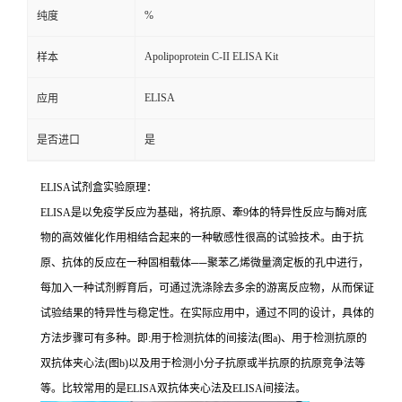
%
纯度
Apolipoprotein C-II ELISA Kit
样本
ELISA
应用
是否进口
是
ELISA
试剂盒实验原理：
ELISA
是以免疫学反应为基础，将抗原、牽
9
体的特异性反应与酶对底
物的高效催化作用相结合起来的一种敏感性很高的试验技术。由于抗
原、抗体的反应在一种固相载体
──
聚苯乙烯微量滴定板的孔中进行，
每加入一种试剂孵育后，可通过洗涤除去多余的游离反应物，从而保证
试验结果的特异性与稳定性。在实际应用中，通过不同的设计，具体的
方法步骤可有多种。即
:
用于检测抗体的间接法
(
图
a)
、用于检测抗原的
双抗体夹心法
(
图
b)
以及用于检测小分子抗原或半抗原的抗原竞争法等
等。比较常用的是
ELISA
双抗体夹心法及
ELISA
间接法。