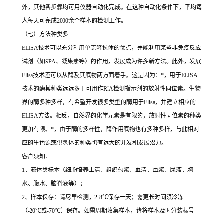
外，其他各步骤均可用仪器自动化完成。在这种自动化条件下，平均每
人每天可完成
2000
余个样本的检测工作。
（七）方法种类多
ELISA
技术可以充分利用单克隆抗体的优点，并能利用某些非免疫反应
试剂（如
SPA
、凝集素等）的作用，发展成为许多新方法。此外，发展
Elisa
技术还可以从酶及其底物两方面着手。这是因为：
*
，用于
ELISA
技术的酶其种类远远多于可用作
RIA
检测指示剂的放射性同位素。生物
界的酶多种多样，有希望开发很多类型的酶用于
Elisa
，并建立相应的
ELISA
方法。相反，自然界的化学元素是有限的，放射性同位素的种类
更加有限。
*
，由于酶的多样性，酶作用底物也有多种多样，与此相对
应的生色源或供氢体的种类也有远大的开发和发展潜力。
客户须知：
1
、液体类标本（细胞培养上清、组织匀浆、血清、血浆、尿液、胸
水、腹水、脑脊液等）；
2
、样本保存：请尽早检测，
2-8
℃
保存一天；需更长时间须冷冻
（
-20
℃
或
-70
℃
）保存。如需周期收集样本，请将样本及时分装标号