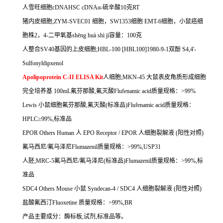
人雪旺细胞
cDNAHSC cDNA
α
-
硫辛酸
10
克
RT
猪内皮细胞
;ZYM-SVEC01
细胞，
SW1353
细胞
EMT-6
细胞，小鼠癌细
胞株
2
，
4-
二甲氧基
sh
ē
ng hu
à
sh
ì
j
ì容量：
100
克
人整合
SV40
基因的上皮细胞
;HBL-100 [HBL100]1980-9-1
双酚
S4,4'-
Sulfonyldipxenol
Apolipoprotein C-II ELISA Kit
人细胞
;MKN-45
大鼠表皮角质形成细胞
完全培养基
100mL
氟芬那酸
,
氟灭酸
Flufenamic acid
质量规格：
>99%
Lewis
小鼠细胞氟芬那酸
,
氟灭酸
(
标准品
)Flufenamic acid
质量规格：
HPLC
≥
99%,
标准品
EPOR Others Human
人
EPO Receptor / EPOR
人细胞裂解液
(
阳性对照
)
氟马西尼
/
氟马泽尼
Flumazenil
质量规格：
>99%,USP31
人胚
;MRC-5
氟马西尼
/
氟马泽尼
(
标准品
)Flumazenil
质量规格：
>99%,
标
准品
SDC4 Others Mouse
小鼠
Syndecan-4 / SDC4
人细胞裂解液
(
阳性对照
)
盐酸氟西汀
Fluoxetine
质量规格：
>99%,BR
产品主要成分：酶标板
,
试剂
,
标准品等。