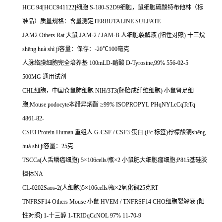
HCC 94[HCC941122]
细胞
S-180-S2D9
细胞，鼠细胞硫酸特布他林（标
准品）质量规格：含量测定
TERBUTALINE SULFATE
JAM2 Others Rat
大鼠
JAM-2 / JAM-B
人细胞裂解液
(
阳性对照
)
十三烷
sh
ē
ng hu
à
sh
ì
j
ì容量：保存：
-20
℃
100
毫克
人脉络膜细胞完全培养基
100mLD-
酪酸
D-Tyrosine,99% 556-02-5
500MG
通用试剂
CHL
细胞，中国仓鼠肺细胞
NIH/3T3(
胚胎成纤维细胞
)
小鼠肾足细
胞
;Mouse podocyte
本醋异炳酯
≥
99% ISOPROPYL PHqNYLcCqTcTq
4861-82-
CSF3 Protein Human
重组人
G-CSF / CSF3
蛋白
(Fc
标签
)
柠檬酸铜
sh
ē
ng
hu
à
sh
ì
j
ì容量：
25
克
TSCCa(
人舌鳞癌细胞
) 5
×
106cells/
瓶×
2
小鼠肥大细胞瘤细胞
;P815
基硅胶
担体
NA
CL-0202Saos-2(
人细胞
)5
×
106cells/
瓶×
2
氧化镧
25
克
RT
TNFRSF14 Others Mouse
小鼠
HVEM / TNFRSF14 CHO
细胞裂解液
(
阳
性对照
) 1-
十三醇
1-TRIDqCcNOL 97% 11-70-9