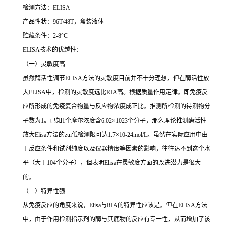
检测方法：
ELISA
产品性状：
96T/48T
，盒装液体
贮藏条件：
2-8°C
ELISA
技术的优越性：
（一）灵敏度高
虽然酶活性调节
ELISA
方法的灵敏度目前并不十分理想，但在酶活性放
大
ELISA
中，检测的灵敏度远比
RIA
高。根据质量作用定律。即免疫反
应所形成的免疫复合物量与反应物浓度成正比。推测所检测的待测物分
子数为
1
。已知
1
个摩尔浓度含
6.02×1023
个分子，那么理论推测酶活性
放大
Elisa
方法的
zui
低检测限可达
1.7×10-24mol/L
。虽然在实际应用中由
于反应条件和试剂纯度以及仪器精度等因素的影响，往往达不到这个水
平（大于
104
个分子），但表明
Elisa
在灵敏度方面的改进潜力是很大
的。
（二）特异性强
从免疫反应的角度来说，
Elisa
与
RIA
的特异性应该是。但在
ELISA
方法
中，由于作用检测指示剂的酶与其底物的反应有专一性，从而增加了该