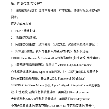
后，置
-20
℃
或
-70
℃
保存；
3
、请提前告诉我们：您样本的种属、样本数量、待测指标及其他特殊
要求。
报告内容及标准：
1
、
ELISA
标准曲线；
2
、详细的实验步骤；
3
、完整的实验报告（试剂耗材，实验方法，实验结果及结果说明）；
4
、实验进行阶段，我公司客服人员会及时向您汇报实验进程。
CDH8 Others Human
人
Cadherin-8
人细胞裂解液
(
阳性对照
)
维生素
D3
β
-D-
葡萄糖苷酸质量规格：美国进口
Vitamin D3
β
-D-Glucuronide
心肌成纤维细胞
Many types of cells
包装：
5
×
105
方
(1ml)D,L-
福莫特罗
-
D6 (
主要的
)
质量规格：美国进口
D,L-Formoterol-D6 (Major)
SERPINA1A Others Mouse
小鼠
Alpha 1 Aiypsin / SerpinA1a
人细胞裂解
液
(
阳性对照
)
盐酸苄基肼质量规格：美国进口
Benzylhydrazine
大鼠癌细胞
;SHZ-88
苄基肼质量规格：美国进口
Benzylhydrazine
中国仓鼠卵巢细胞
(
亚系克隆
);CHO-HCV-E2
子宫鳞癌细胞
(
高分化
)
，